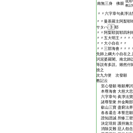
或用
T2409_.76.0162b15:
南無三身 佛眼
教記
T2409_.76.0162b16:
〃〃六字章句眞淨法
T2409_.76.0162b17:
〃〃曼荼羅主阿梨耶
T2409_.76.0162b18:
サタハ
3
耶
T2409_.76.0162b19:
〃〃阿梨耶賀耶四利
T2409_.76.0162b20:
〃〃五大明王〃〃〃
T2409_.76.0162b21:
〃〃大小自在〃〃
T2409_.76.0162b22:
〃〃三部海會〃〃〃
T2409_.76.0162b23:
先師上綱大小自在之
T2409_.76.0162b24:
訶泥婆羅闍。南北師
T2409_.76.0162b25:
等説有多説。雖然付
T2409_.76.0162b26:
捨之
T2409_.76.0162b27:
次九方便 次發願
T2409_.76.0162b28:
教記云
T2409_.76.0162b29:
至心發願 唯願摩訶
T2409_.76.0162c01:
本尊海會 大慈大悲
T2409_.76.0162c02:
六字章句 眞淨法寶
T2409_.76.0162c03:
諸尊聖衆 外金剛部
T2409_.76.0162c04:
叡山三寶 盡窮法界
T2409_.76.0162c05:
各各還念 本誓悲願
T2409_.76.0162c06:
證知證誠 所修三密
T2409_.76.0162c07:
決定現前 護持施主
T2409_.76.0162c08:
消除災難 惡人怨念