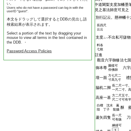
い。
T2409_.76.0161a11:
中道闍梨支度加幡墨
Users who do not have a password can log in with the
T2409_.76.0161a12:
見之基法師意可見之
userID "guest".
T2409_.76.0161a13:
別行記云。懸神幡十
本文をドラッグして選択するとDDBの見出し語
検索結果が表示されます。
長四尺
T2409_.76.0161a14:
云云
Select a portion of the text by dragging your
T2409_.76.0161a15:
支度
不出私可儲物
mouse to view all terms in the text contained in
ニハ
the DDB. ・
料各
T2409_.76.0161a16:
七枚
Password Access Policies
T2409_.76.0161a17:
註進
T2409_.76.0161a18:
觀音六字御修法七箇
圖樣可
T2409_.76.0161a19:
御本尊
六字
仰佛師
方七尺二
T2409_.76.0161a20:
壇一面
禮
寸高九寸
長二尺一寸
T2409_.76.0161a21:
脇机二脚
一尺二寸。
方二尺五寸
T2409_.76.0161a22:
高座一基
尺二寸可有
白檀 沈水 薫
T2409_.76.0161a23:
酥 
陸 丁子 龍腦
長一尺
T2409_.76.0161a24:
蘆矢四隻
刀
可有鏃
練縿可
1