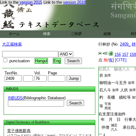
Link to the
version 2015
Link to the
version 2018
桶口徑一
T2409_.76.0160c22:
禮版二面
尺五寸
T2409_.76.0160c23:
五色糸 五寶 五藥
T2409_.76.0160c24:
明鏡四面 鑌鐵刀
尺五
鏃可
T2409_.76.0160c25:
蘆矢四筋
ホーム
検索
ご挨拶
組織
利
寸
長八
各複
T2409_.76.0160c26:
經二卷
經机
大正蔵検索
行林抄 (No.
2409_
靜
三卷
T2409_.76.0160c27:
兩 淨衣
白色
156
157
158
護摩一人。
点:
無
/
有
]
[CITE]
punctuation
Hangul
Eng
T2409_.76.0160c28:
伴僧八人
一人。灑水
T2409_.76.0161a01:
仕四人 驅使八人 
TextNo.
Vol.
Page
T2409_.76.0161a02:
衣
如常
T2409_.76.0161a03:
御明油一斗五升
如常
INBUDS
T2409_.76.0161a04:
石八斗
人供
如常
如常
T2409_.76.0161a05:
杓 長櫃 續松等
如
INBUDS
(Bibliographic Database)
Search
可有
T2409_.76.0161a06:
等
用意
T2409_.76.0161a07:
右支度注進如件
T2409_.76.0161a08:
年 月 日 行事大
Digital Dictionary of Buddhism
減定
T2409_.76.0161a09:
伴僧
承仕四人
六人
電子佛教辭典
T2409_.76.0161a10:
二人
パスワードがない場合は「guest」でログインしてくださ