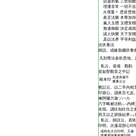
T2409_.76.0162c09:
惡靈邪氣 三世怨敵
T2409_.76.0162c10:
理運非常 一切不吉
T2409_.76.0162c11:
火壇曼〃 悉皆焚燒
T2409_.76.0162c12:
眞言法樂 本尊加持
T2409_.76.0162c13:
薫入玉體 玉體安穩
T2409_.76.0162c14:
無邊御願 決定成就
T2409_.76.0162c15:
諸人快樂 天下安穩
T2409_.76.0162c16:
及以法界 平等利益
T2409_.76.0162c17:
次供養法
T2409_.76.0162c18:
師説。或修胎藏供養
T2409_.76.0162c19:
凡別尊法多依悉地。
T2409_.76.0162c20:
私云。道場 觀勸 
T2409_.76.0162c21:
並如聖觀音之中記
先達有被不
T2409_.76.0162c22:
根本印
審事云云
T2409_.76.0162c23:
教記云。以二手内相
T2409_.76.0162c24:
印當心。誦眞言七反
T2409_.76.0162c25:
唵阿嚧力迦ソハカ
T2409_.76.0162c26:
六字略祕法軌
内縛
ニハ
T2409_.76.0162c27:
名指。誦佉知佉住之
T2409_.76.0162c28:
而又以之辟除結界
ニセ
T2409_.76.0162c29:
私云。師説云。若依
T2409_.76.0163a01:
印明。次蓮花部心印
或時先大日印明。又修
T2409_.76.0163a02:
護摩者隨事相應印明