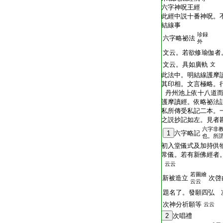
T2409_.76.0162a24:
六字神呪王經
T2409_.76.0162a25:
此經中説十番神呪。
T2409_.76.0162a26:
結線事
珍録
T2409_.76.0162a27:
六字略祕法
外
T2409_.76.0162a28:
文云。若欲修瑜伽者
T2409_.76.0162a29:
文云。具如廣軌
文
T2409_.76.0162b01:
此法中。明結線護摩
T2409_.76.0162b02:
其印相。文言極略。
T2409_.76.0162b03:
丹州池上依十八道而
T2409_.76.0162b04:
護摩讀經。依略祕法
T2409_.76.0162b05:
私所傳受私記二本。
T2409_.76.0162b06:
之説抄記如左。見者
六字非
T2409_.76.0162b07:
1
六字略記
也。所
T2409_.76.0162b08:
初入堂儀式及加持供
T2409_.76.0162b09:
常儀。若有新佛經者
T2409_.76.0162b10:
云云
若圖繪
T2409_.76.0162b11:
新被造立
次啓
云云
T2409_.76.0162b12:
題名了。發願四弘 
T2409_.76.0162b13:
次神分祈願等
云云
T2409_.76.0162b14:
2
次唱禮