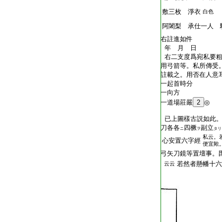
T2409_.76.0161b14:
敷三枚 淨衣
白色
T2409_.76.0161b15:
阿闍梨 承仕一人 
T2409_.76.0161b16:
右註進如件
T2409_.76.0161b17:
年 月 日
T2409_.76.0161b18:
右二支度爲宛私要粗
T2409_.76.0161b19:
用弓箭等。私所傳受
T2409_.76.0161b20:
註載之。用否在人意
T2409_.76.0161b21:
一起首時分
T2409_.76.0161b22:
一向方
T2409_.76.0161b23:
一道場莊嚴
2
◎
T2409_.76.0161b24:
T2409_.76.0161b25:
已上圖樣古説如此。
T2409_.76.0161b26:
刀各各
四橛
副立
ニ
ヲ
タリ
私云。
T2409_.76.0161b27:
心安置六字經
便宜歟
T2409_.76.0161b28:
弓矢刀鏡等置壇事。
T2409_.76.0161b29:
若然者懸幡十六
云云
T2409_.76.0161c01: