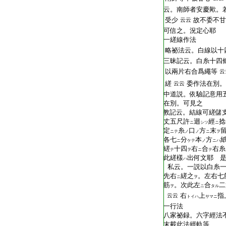
T2409_.76.0162a01:
云。南師者安慶歟。
T2409_.76.0162a02:
受少
故不委不甘
云云
T2409_.76.0162a03:
可信之。況定心耶
T2409_.76.0162a04:
一縒線作法
T2409_.76.0162a05:
略祕法云。白線以十
T2409_.76.0162a06:
三昧記云。白糸十四
T2409_.76.0162a07:
以兩片右合爲繩等
云
T2409_.76.0162a08:
縒
委作法在別。
云云
T2409_.76.0162a09:
中道説。依驗記意用
T2409_.76.0162a10:
在別。可見之
T2409_.76.0162a11:
教記云。結線可縒儲
T2409_.76.0162a12:
丈五尺許
迴
經
捻
ニ
シツ
ニ
T2409_.76.0162a13:
定
糸
口
方
末
ニテ
ノ
ノ
ニ
ヲ
T2409_.76.0162a14:
各七
分
本
方
ニ
ケテ
ノ
ニハ
T2409_.76.0162a15:
縒
十四
右
合
右糸
テ
ヲ
ニ
テ
T2409_.76.0162a16:
此縒樣
出何文耶 
ハ
T2409_.76.0162a17:
私云。一説以白糸一
T2409_.76.0162a18:
先右
縒之
。左右七
ニ
ヲ
T2409_.76.0162a19:
筋
。次此左
合
二
ヲ
ニ
タル
T2409_.76.0162a20:
右
上
指
云云
トイハ
サマニ
T2409_.76.0162a21:
一行法
T2409_.76.0162a22:
八家祕録。六字經法
T2409_.76.0162a23:
末載此法經軌等