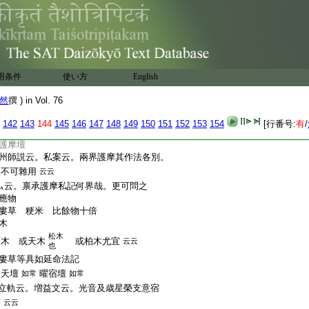
小呪
降三世 次三部總 次諸天總 次一字
又部母
准胎科文者。以解界已下可爲此方。
三摩波多分
准金科文者。後供養已下此分也
傳云。阿闍梨下座。微音發五大願。而主伴
相共誦陀羅尼四十九遍。加持所置諸香
用条件
使い方
English
云云
云。雖須用集會經陀羅尼。其句闕少也。仍
然
撰 ) in Vol. 76
用金剛智本。字句具足之大呪
云云
云。三時加持香等。但結願時不可有之。
142
143
144
145
146
147
148
149
150
151
152
153
154
[行番号:
有
/
本呪香取分燒故也
護摩壇
州師説云。私案云。兩界護摩其作法各別。
猥不可雜用
云云
云。禀承護摩私記何界哉。更可問之
應物
婁草 粳米 比餘物十倍
木
松木
菓木 或天木
或柏木尤宜
云云
也
婁草等具如延命法記
火天壇
曜宿壇
如常
如常
立軌云。増益文云。光音及歳星榮支意宿
等
云云