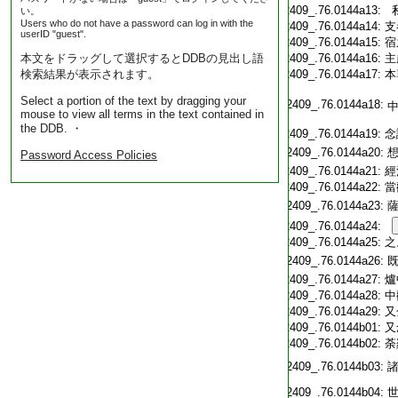
T2409_.76.0144a13:
私
い。
Users who do not have a password can log in with the
T2409_.76.0144a14:
支
userID "guest".
T2409_.76.0144a15:
宿
本文をドラッグして選択するとDDBの見出し語
T2409_.76.0144a16:
主
検索結果が表示されます。
T2409_.76.0144a17:
本
Select a portion of the text by dragging your
T2409_.76.0144a18:
mouse to view all terms in the text contained in
the DDB. ・
T2409_.76.0144a19:
念
T2409_.76.0144a20:
Password Access Policies
T2409_.76.0144a21:
經
T2409_.76.0144a22:
當
T2409_.76.0144a23:
T2409_.76.0144a24:
T2409_.76.0144a25:
之
T2409_.76.0144a26:
T2409_.76.0144a27:
爐
T2409_.76.0144a28:
中
T2409_.76.0144a29:
又
T2409_.76.0144b01:
又
T2409_.76.0144b02:
荼
T2409_.76.0144b03:
T2409_.76.0144b04: