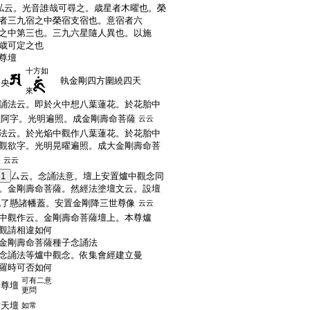
云。光音誰哉可尋之。歳星者木曜也。榮
者三九宿之中榮宿支宿也。意宿者六
之中第三也。三九六星隨人異也。以施
歳可定之也
尊壇
十方如
執金剛四方圍繞四天
中央
來
誦法云。即於火中想八葉蓮花。於花胎中
想阿字。光明遍照。成金剛壽命菩薩
云云
法云。於光焔中觀作八葉蓮花。於花胎中
觀欲字。光明晃曜遍照。成大金剛壽命菩
薩
云云
1
厶云。念誦法意。壇上安置爐中觀念同
。金剛壽命菩薩。然經法塗壇文云。設壇
既了懸諸幡蓋。安置金剛降三世尊像
云云
中觀作云。金剛壽命菩薩壇上。本尊爐
觀請相違如何
金剛壽命菩薩種子念誦法
念誦法等爐中觀念。依集會經建立曼
羅時可否如何
可有二意
諸尊壇
更問
世天壇
如常