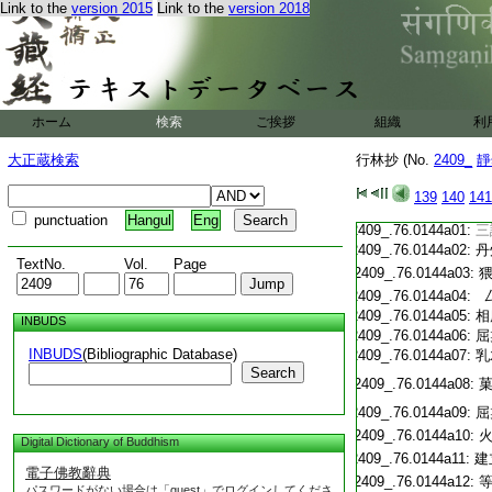
Link to the
version 2015
Link to the
version 2018
T2409_.76.0143c21:
次
T2409_.76.0143c22:
次
T2409_.76.0143c23:
T2409_.76.0143c24:
師
T2409_.76.0143c25:
ホーム
検索
ご挨拶
組織
利
T2409_.76.0143c26:
又
大正蔵検索
行林抄 (No.
2409_
靜
T2409_.76.0143c27:
T2409_.76.0143c28:
私
139
140
141
T2409_.76.0143c29:
日
punctuation
Hangul
Eng
T2409_.76.0144a01:
三
T2409_.76.0144a02:
丹
TextNo.
Vol.
Page
T2409_.76.0144a03:
T2409_.76.0144a04:
厶
T2409_.76.0144a05:
相
INBUDS
T2409_.76.0144a06:
屈
INBUDS
(Bibliographic Database)
T2409_.76.0144a07:
乳
Search
T2409_.76.0144a08:
T2409_.76.0144a09:
屈
T2409_.76.0144a10:
Digital Dictionary of Buddhism
T2409_.76.0144a11:
建
電子佛教辭典
T2409_.76.0144a12:
パスワードがない場合は「guest」でログインしてくださ