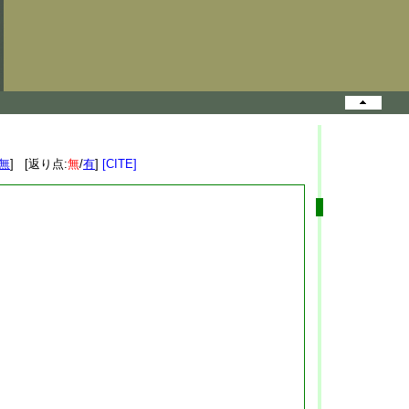
無
] [返り点:
無
/
有
]
[CITE]