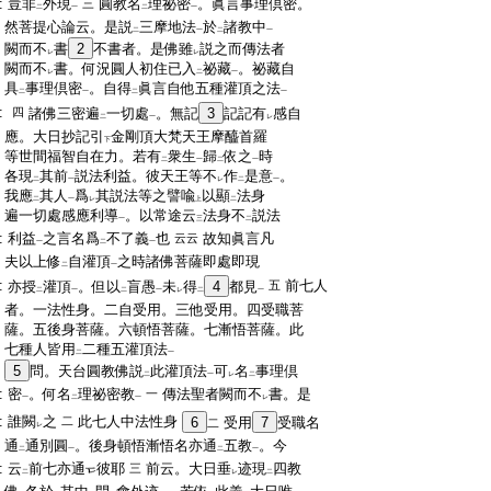
:
豈非
外現
圓教名
理祕密
。眞言事理倶密。
三
二
一
二
一
:
然菩提心論云。是説
三摩地法
於
諸教中
二
一
二
一
:
闕而不
書
2
不書者。是佛雖
説之而傳法者
レ
レ
:
闕而不
書。何況圓人初住已入
祕藏
。祕藏自
レ
二
一
:
具
事理倶密
。自得
眞言自他五種灌頂之法
二
一
二
一
:
四
諸佛三密遍
一切處
。無記
3
記記有
感自
二
一
レ
:
應。大日抄記引
金剛頂大梵天王摩醯首羅
下
:
等世間福智自在力。若有
衆生
歸
依之
時
二
一
二
一
:
各現
其前
説法利益。彼天王等不
作
是意
。
二
一
レ
二
一
:
我應
其人
爲
其説法等之譬喩
以顯
法身
二
一
レ
上
二
:
遍一切處感應利導
。以常途云
法身不
説法
一
三
二
:
利益
之言名爲
不了義
也
故知眞言凡
云云
一
二
一
:
夫以上修
自灌頂
之時諸佛菩薩即處即現
二
一
:
前七人
亦授
灌頂
。但以
盲愚
未
得
4
都見
五
二
一
二
一
レ
二
一
:
者。一法性身。二自受用。三他受用。四受職菩
:
薩。五後身菩薩。六頓悟菩薩。七漸悟菩薩。此
:
七種人皆用
二種五灌頂法
二
一
:
5
問。天台圓教佛説
此灌頂法
可
名
事理倶
二
一
レ
二
:
密
。何名
理祕密教
傳法聖者闕而不
書。是
一
一
二
一
レ
:
誰闕
之
此七人中法性身
二
6
受用
7
受職名
二
レ
:
通
通別圓
。後身頓悟漸悟名亦通
五教
。今
二
一
二
一
:
云
前七亦通
彼耶
前云。大日垂
迹現
四教
三
二
レ
二