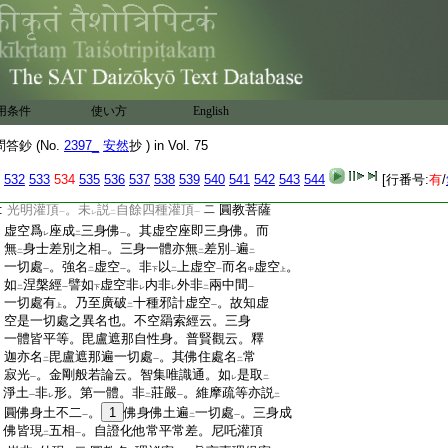
二
一
:
答。天台通別教中不
見
尼吒灌頂受位之文
。
レ
二
一
:
然以
天台判
唯識瑜伽佛地論等爲
通教
。故
二
一
二
一
:
彼中所
説菩薩十地滿足後報利益。往
尼吒
レ
二
:
天
現報利益。入
金剛定
斷
習成佛。是屬
何
一
二
一
レ
二
:
教
一
一
用条件
使い方
English
:
彼大菩薩十地滿心運
13
心身直往
色究竟
レ
二
:
天
出
過三界
。淨妙國土坐
無數量大寶蓮
一
二
一
二
鈔 (No.
2397_
安然
抄 ) in Vol. 75
:
華
而不可説海會菩薩前後圍遶。十方法界
一
:
諸佛菩薩放
大光明
入
菩薩頂
。以
無垢繒
二
一
二
一
二
一
532
533
534
535
536
537
538
539
540
541
542
543
544
[行番号:
有
/
:
繋
於頂上
。授
法王位
尊重讃嘆。此中唯説
二
一
二
一
二
:
光明灌頂
。未
説
自餘四種灌頂
圓教菩薩
二
一
レ
二
一
:
虚空爲
座成
三身佛
。其虚空座即三身佛。而
レ
二
一
:
無
身士差別之相
。三身一體亦無
差別
遍
二
一
二
一
二
:
一切處
。強名
虚空
。非
以
上虚空
而名
虚空
。
一
二
一
下
二
一
中
上
:
如
涅槃經
譬如
虚空非
内非
外非
兩中間
二
一
下
レ
レ
二
一
:
一切處有
。乃至廣破
十種邪計虚空
。故知虚
上
二
一
:
空是一切處之異名也。不空羂索經云。三身
:
一體皆平等。毘盧遮那自性身。普賢觀云。釋
:
迦亦名
毘盧遮那遍一切處
。其佛住處名
常
二
一
二
:
寂光
。金剛般若論云。智集唯識通。如
是取
一
レ
二
:
淨土
非
形。第一體。非
莊嚴
。維摩疏等亦説
一
レ
二
一
二
:
圓佛身土不二
。
1
佛身佛土遍
一切處
。三身成
一
二
一
:
佛皆現
五相
。自證化他常平常差。尼吒灌頂
二
一