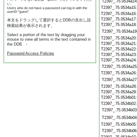
T2397_.75.0534a14
い。
T2397_.75.0534a15
Users who do not have a password can log in with the
userID "guest".
T2397_.75.0534a16
T2397_.75.0534a17
本文をドラッグして選択するとDDBの見出し語
T2397_.75.0534a18
検索結果が表示されます。
T2397_.75.0534a19
Select a portion of the text by dragging your
T2397_.75.0534a20
mouse to view all terms in the text contained in
T2397_.75.0534a21
the DDB. ・
T2397_.75.0534a22
Password Access Policies
T2397_.75.0534a23
T2397_.75.0534a24
T2397_.75.0534a25
T2397_.75.0534a26
T2397_.75.0534a27
T2397_.75.0534a28
T2397_.75.0534a29
T2397_.75.0534b01
T2397_.75.0534b02
T2397_.75.0534b03
T2397_.75.0534b04
T2397_.75.0534b05
T2397_.75.0534b06