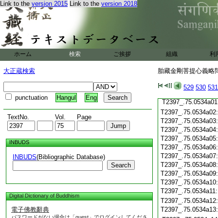
Link to the
version 2015
Link to the
version 2018
T2397_.75.0533c20
T2397_.75.0533c21
T2397_.75.0533c22
T2397_.75.0533c23
T2397_.75.0533c24
ホーム
検索
ご挨拶
組織
利
T2397_.75.0533c25
T2397_.75.0533c26
大正蔵検索
胎藏金剛菩提心義略問答
T2397_.75.0533c27
T2397_.75.0533c28
529
530
531
T2397_.75.0533c29
punctuation
Hangul
Eng
T2397_.75.0534a01
T2397_.75.0534a02
TextNo.
Vol.
Page
T2397_.75.0534a03
T2397_.75.0534a04
T2397_.75.0534a05
INBUDS
T2397_.75.0534a06
T2397_.75.0534a07
INBUDS
(Bibliographic Database)
T2397_.75.0534a08
Search
T2397_.75.0534a09
T2397_.75.0534a10
T2397_.75.0534a11
Digital Dictionary of Buddhism
T2397_.75.0534a12
電子佛教辭典
T2397_.75.0534a13
パスワードがない場合は「guest」でログインしてくださ