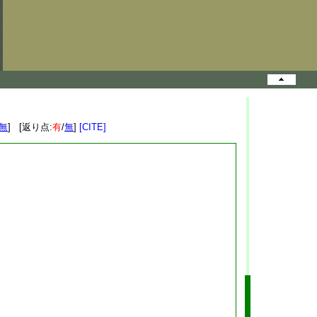
無
] [返り点:
有
/
無
]
[CITE]