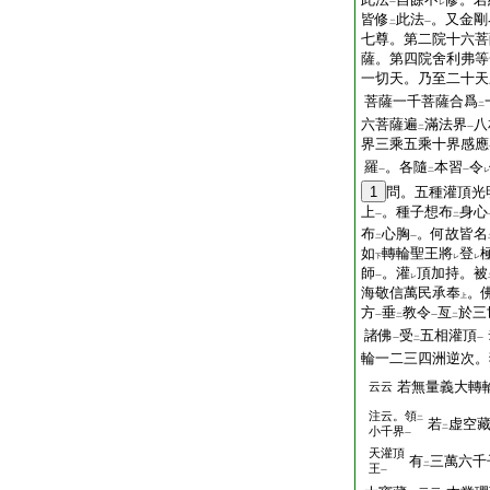
一
レ
皆修
此法
。又金剛
二
一
七尊。第二院十六菩
薩。第四院舍利弗等
一切天。乃至二十天
菩薩一千菩薩合爲
二
六菩薩遍
滿法界
八
二
一
界三乘五乘十界感應
羅
。各隨
本習
令
一
二
一
レ
1
問。五種灌頂光
上
。種子想布
身心
一
二
布
心胸
。何故皆名
二
一
如
轉輪聖王將
登
下
レ
レ
師
。灌
頂加持。被
一
レ
海敬信萬民承奉
。
上
方
垂
教令
亙
於三
一
二
一
二
諸佛
受
五相灌頂
一
二
一
輪一二三四洲逆次。
若無量義大轉
云云
注云。領
二
若
虚空
二
小千界
一
天灌頂
有
三萬六千
二
王
一