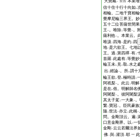
大寶藏
本業瓔
云云
一
信十住十行十向如
レ
相輪。二地千寶相輪
覺摩尼輪三界王。妙
五十二位菩薩世間果
王
。唯除
等覺
。
一
二
一
薩利他
。本業云。
一
唯汲
四海
是約
四
二
一
二
地
是六欲王。七地
一
王。過
第四禪
有
二
一
二
首羅
此處有
等覺妙
一
二
輪王未
見
取
水之
レ
二
レ
出
經論
。所
謂十
二
一
レ
輪王欲
登
極時請
レ
レ
二
阿祇梨
。此云
明解
一
二
是在
俗。明解師名
レ
阿闍梨
。彼阿闍梨
一
其太子駕
一大象
。
二
一
繋
寶冠
。臣民豪族
二
一
隨
世法
亦立
此稱
二
一
二
一
問。金剛頂云。遍
二
口意金剛界。以
一
二
金剛
云云若爾法界
一
佛
與
灌頂
耶
此
一
一
二
一