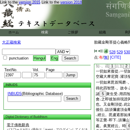
Link to the
version 2015
Link to the
version 2018
持。第二法有
五佛
二
三法即百字加持同也
又金剛頂加持現證亦
薩現
證自身如來
。
二
一
佛及眷屬等從
十方
二
即此義也。二白
言
二
ホーム
検索
ご挨拶
組織
利
現
證菩提堅固
。三
二
一
中
。疏云。五方如
一
大正蔵検索
胎藏金剛菩提心義略問答
加持者。四金剛界如
覺一切如來平等智
一
528
529
530
昧耶
證
一切如來法
一
二
点:
有
/
無
]
[CITE]
punctuation
Hangul
Eng
一切如來平等自性光
知
。疏
1
云五
2
一
TextNo.
Vol.
Page
一切如來復從
一切
二
空藏大摩尼寶
灌頂
一
一切如來毘首羯磨
一
INBUDS
得此四智慧
。故令
一
三
INBUDS
(Bibliographic Database)
諸
5
衆生受
用四
二
Search
會
之即彼加持現證
レ
也。又金剛頂從
此
レ
後往
詣須彌盧頂金
二
經云。毘盧遮那如
レ
Digital Dictionary of Buddhism
等正覺
即下
須彌山
一
二
電子佛教辭典
處。眞實經云。時
パスワードがない場合は「guest」でログインしてくださ