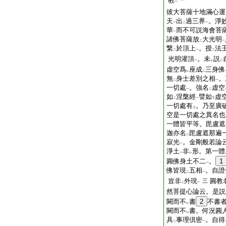
教
一
一
彼大菩薩十地滿心運
天
出
過三界
。淨
一
二
一
華
而不可説海會菩
一
諸佛菩薩放
大光明
二
一
繋
於頂上
。授
法
二
一
二
光明灌頂
。未
説
一
レ
二
虚空爲
座成
三身佛
レ
二
無
身士差別之相
。
二
一
一切處
。強名
虚空
一
二
如
涅槃經
譬如
虚
二
一
下
一切處有
。乃至廣
上
空是一切處之異名也
一體皆平等。毘盧遮
迦亦名
毘盧遮那遍
二
寂光
。金剛般若論
一
淨土
非
形。第一體
一
レ
圓佛身土不二
。
1
一
佛皆現
五相
。自證
二
一
豈非
外現
圓教
三
二
一
然菩提心論云。是説
闕而不
書
2
不書
レ
闕而不
書。何況圓
レ
具
事理倶密
。自得
二
一