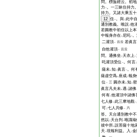
問。楞伽經云。初地
力
。一三昧住持力
一
持力。又諸大乘五十
12
住
。與
此中
一
二
通別教義。唯説
他
二
若圓教中初住以上本
中報身亦在
尼吒
。
二
一
二灌頂
若眞
云云
一
自他灌頂
云云
一
問。通佛坐
天衣上
二
一
吒灌頂受位
。何言
一
薩未
知
眞言
。何
レ
二
一
薩虚空爲
座成
報身
レ
二
位
圓亦未
知
密
三
一
レ
二
眞言凡夫未
遇
諸佛
レ
二
何有
他灌頂中諸佛
二
七人修
此三摩地觀
二
一
可
七人共修
六
二
一
答。天台通別教中不
然以
天台判
唯識瑜
二
一
彼中所
説菩薩十地
レ
天
現報利益。入
金
一
二