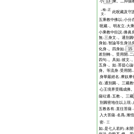
小
13
乘。二抑揚
檢
正
レ
二
此呪藏及守
文
一
五乘教中佛以
小分
三
呪藏
。明友立
大
一
二
小乘教中但説
佛
二
無
三身文
。通別圓
二
一
身如
智論等生身法
二
化身
。四身如
15
一
二
差別轉
。受用開
二
一
レ
四句
。具如
彼文
一
二
一
五身
。如
菩提心論
一
二
身。等流身
受用開
一
レ
身華嚴經名
摩奴摩
二
在
通別圓
。三藏教
二
一
心王境界受職成佛
薩竝通
五教
。三藏
二
一
別圓密地住以上現
二
五教各有
直往菩薩
二
一
入大菩薩
名爲
漸
一
二
密
三
一
如
是七人若約
未開
レ
二
此法
自餘不
修。若