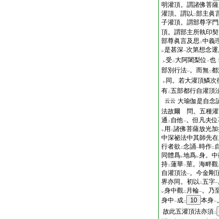
明灌頂。謂諸佛菩薩
灌頂。謂以
部主眞
二
子灌頂。謂部尊字門
頂。謂部主所執印契
部尊眞言及思
中義
二
是甚深
次第想念運
レ
一
受
大阿闍梨位
也
レ
二
一
部別行法
。而無
都
一
二
同。若大灌頂鱗次
レ
有
五部都行自灌頂
二
大瑜伽是自念
云云
法故爾 問。五種灌
通
自他
。但凡夫位
二
一
用
諸佛菩薩放光加
レ
二
中深祕法中其師先在
行者欲
念誦
時作
二
一
二
同體爲
地爲
身。中
レ
レ
持
蓮華
莖。海畔觀
二
一
自灌頂法
。今金剛
一
界亦同。初以
五字
二
一
身中觀
月輪
。乃
レ
二
一
身中
成
10
本身
一
二
一
故此五灌頂法亦須
二