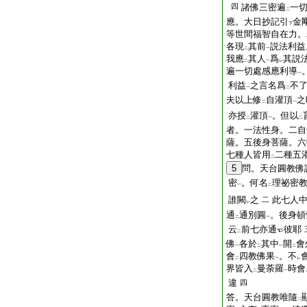
四
諸佛三密遍
一
二
應。大日抄記引
金
下
等世間福智自在力。
各現
其前
説法利益
二
一
我應
其人
爲
其説
二
一
レ
遍一切處感應利導
一
利益
之言名爲
不
一
二
夫以上修
自灌頂
之
二
一
亦授
灌頂
。但以
二
一
二
者。一法性身。二自
薩。五後身菩薩。六
七種人皆用
二種五
二
5
問。天台圓教佛
密
。何名
理祕密
一
二
誰闕
之
此七人
二
レ
通
通別圓
。後身頓
二
一
云
前七亦通
彼耶
二
佛
各於
其中
開
會
一
二
一
二
會
四教佛果
。不
二
一
レ
界皆入
曼荼羅
時會
二
一
違
四
答。天台圓教唯隨
二