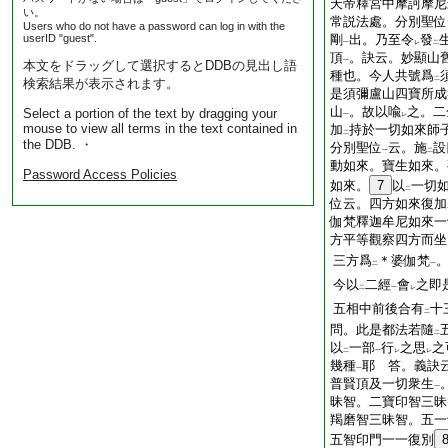
天帝釋宮中摩訶摩尼
い。
常説法處。分別聖位
Users who do not have a password can log in with the
userID "guest".
剛
出。乃至令
發
一
レ
二
頂
。訣云。妙顯山
一
本文をドラッグして選択するとDDBの見出し語
種也。今人共號爲
二
検索結果が表示されます。
是須彌盧山四寶所
山
。故以喩
之。二
Select a portion of the text by dragging your
一
レ
mouse to view all terms in the text contained in
加
持於一切如來師
二
the DDB. ・
分別聖位
云。施
設
一
二
動如來。寶生如來。
Password Access Policies
如來。
7
以
一切
二
位云。四方如來復加
伽梵釋迦牟尼如來一
方平等觀察四方而坐
三方爲
＊婆伽梵
二
一
今以
二經
會
之即
二
一
レ
五相中前後合有
十
二
問。此是都法若隨
二
以
一部
行
之思
之
二
一
レ
レ
幾種
耶 答。義訣
一
普賢頂及一切衆生
一
昧智。二寶印智三昧
羯磨智三昧智。五一
五智印門一一復別