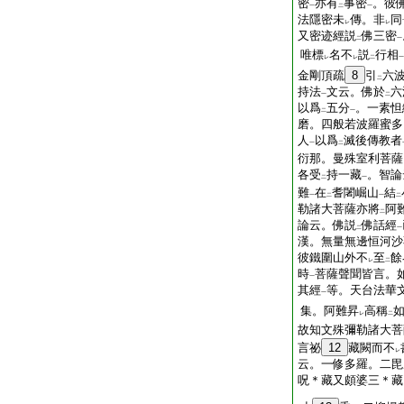
密
亦有
事密
。彼
一
二
一
法隱密未
傳。非
同
レ
レ
又密迹經説
佛三密
二
一
唯標
名不
説
行相
レ
レ
二
一
金剛頂疏
8
引
六
二
持法
文云。佛於
六
一
二
以爲
五分
。一素怛
二
一
磨。四般若波羅蜜多
人
以爲
滅後傳教者
一
二
衍那。曼殊室利菩薩
各受
持一藏
。智論
二
一
難
在
耆闍崛山
結
一
二
一
二
勒諸大菩薩亦將
阿
二
論云。佛説
佛話經
二
一
漢。無量無邊恒河沙
彼鐵圍山外不
至
餘
レ
二
時
菩薩聲聞皆言。
一
其經
等。天台法華
一
集。阿難昇
高稱
レ
二
故知文殊彌勒諸大菩
言祕
12
藏闕而不
レ
云。一修多羅。二毘
呪＊藏又頗婆三＊藏