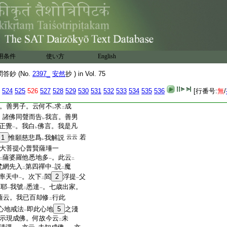
樓閣四方
非
此渉入之
一
一
圖
之
レ
經云。無上菩提當
得
現
レ
二
切如來眞實法
者云何堪
一
三
金剛頂云。汝當云何證
得
二
一切如來眞實忍
諸苦行
用条件
二
使い方
一
English
若及金剛喩定尚未
能
證。
レ
レ
鈔 (No.
2397_
安然
抄 ) in Vol. 75
大瑜伽云。汝之所
證處是
レ
昧及薩婆若智尚未
能
レ
二
524
525
526
527
528
529
530
531
532
533
534
535
536
[行番号:
無
/
足。應
滿
足普賢
方成
最
下
二
一
中
云。善男子。云何不
求
成
レ
二
。諸佛同聲而告
我言。善男
レ
正覺
。我白
佛言。我是凡
一
レ
若
1
惟願慈悲爲
我解説
云云
レ
來大菩提心普賢薩埵一
薩婆羅他悉地多
。此云
二
一
二
梵網先入
第四禪中
説
魔
二
一
二
率天中
。次下
閻
2
浮提
父
一
二
一
摩耶
我號
悉達
。七歳出家。
一
二
一
薩云。我已百却修
行此
二
心地戒法
即此心地
5
之淺
一
示現成佛。何故今云
未
二