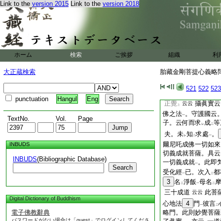
Link to the
version 2015
Link to the
version 2018
方諸佛菩薩
。令
住
一
レ
時
。唯圖壇中亦皆
一
問。次驚覺中。略出
證
。汝若未
了
一
一
レ
二
忍修
諸善行
云云
二
一
無上菩提
。未
知
ホーム
検索
ご挨拶
組織
一
レ
利
三
疏云。謂薩婆
云云
大正蔵検索
胎藏金剛菩提心義略問答
勿
以
此爲
足
云云
二
レ
一道清淨。金剛喩三
521
522
523
證知
。勿
以
此爲
一
二
レ
punctuation
Hangul
Eng
正覺
攝眞實
云云
上
佛之法
。守護國云
一
TextNo.
Vol.
Page
子。云何而求
成
等
レ
二
夫。未
知
求處
。
レ
二
一
爾尼吒成佛一切如
INBUDS
切義成就菩薩。具云
INBUDS
(Bibliographic Database)
一切義成就
。此即
一
Search
受化經
已。次入
都
一
二
3
名
淨飯
母名
二
一
二
三十成道
此菩
云云
Digital Dictionary of Buddhism
心地法
4
門
彼言
一
二
電子佛教辭典
略門。此則妙覺菩薩
パスワードがない場合は「guest」でログインしてくださ