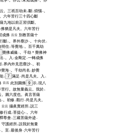
清淨
。亦云
未知成佛
。亦
一
二
一
云。三祇百劫未
斷
煩惱
。
レ
二
一
。六年苦行三十四心斷
薩九地以前正習倶斷。
佛猶是凡夫。六年苦行
レ
習成佛
別教菩薩十
云云
行斷
。界外塵沙
。十向伏
二
一
二
無明住
等覺地
。百千萬劫
二
一
覺佛威儀
。千劫＊覺佛神
一
法
。入
金剛定
一轉成佛
一
二
一
斷
界内外見思塵沙
。初
二
一
妙覺海
。千劫尚名
妙覺
一
二
能
7
滿足
尚是凡夫。入
二
一
二
佛
云云
此別圓佛
9
示
現八
二
年苦行。故無量義云。我於
二
。圓六度也。眞言菩薩
地
。初修
觀行
尚是凡夫。
一
二
一
佛
攝眞實經所
説三
云云
レ
修行成
菩提心
。六年
二
一
釋尊會
三藏菩薩外迹
二
一
守護經所
説我於無量
云
レ
。至
最後身
六年苦行
一
二
一