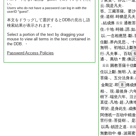
了眞實
。亦云
一道
一
二
い。
云
我是凡夫
二
一
Users who do not have a password can log in with the
答。三藏菩薩。婆沙
userID "guest".
坐
道樹
時猶是凡夫
二
一
本文をドラッグして選択するとDDBの見出し語
結成佛
通教菩
云云
レ
検索結果が表示されます。
住
十地
時雖
謂
如
二
一
レ
レ
Select a portion of the text by dragging your
以
一念相應慧
斷
二
一
レ
mouse to view all terms in the text contained in
住斷
界内見思
。十
the DDB. ・
二
一
無明
。初地以上斷
一
Password Access Policies
行
凡夫事
。百劫
6
二
一
通
。萬劫＊覺
佛説
一
二
圓教菩薩十信
云云
住以上斷
無明
入
二
一
二
菩薩
。五分法身未
一
レ
金剛定
即
8
傳成
一
相
。現
最後身
六
一
二
一
樹下
端坐六年。注云
一
直從
凡地
超
入佛
二
一
二
即於
是身此生
成
二
一
阿僧祇一百劫中精進
苦行坐
菩提樹
。是
二
一
以爲
頓證之道
云
二
一
無數劫中
修
波羅蜜
一
二