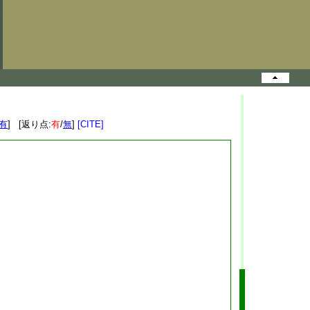
有
] [返り点:
有
/
無
]
[CITE]