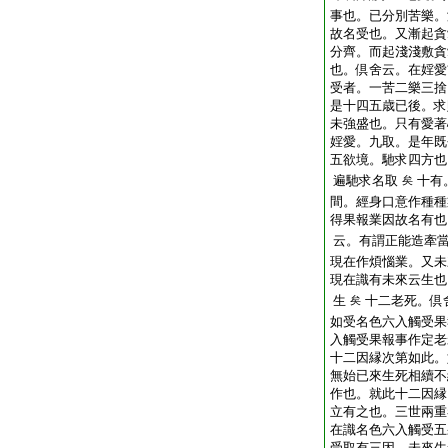
事也。已分別苦樂。
故名受也。又漸起貪
分齊。而起淺淺敷貪
也。倶舍云。在婬愛
受者。一苦二樂三捨
是十四五歳已後。求
未強盛也。只有愛著
婬愛。九取。是年既
五欲境。馳求四方也
遍馳求名取
十有
矣
間。經身口意作種種
得果報業因故名有也
云。有謂正能造牽
現在作煩惱業。又未
現在識有未來云生也
生
十二老死。倶
矣
如受名色六入觸受果
入觸受果報事作定老
十二因縁次第如此。
無始已來生死相續不
作也。就此十二因縁
立有之也。三世兩重
在識名色六入觸受五
受取有三因。未來生