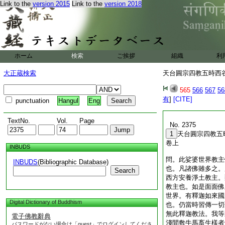
Link to the
version 2015
Link to the
version 2018
ホーム
検索
ご挨拶
組織
利
大正蔵検索
天台圓宗四教五時西谷名
565
566
567
56
有
]
[CITE]
punctuation
Hangul
Eng
TextNo.
Vol.
Page
No. 2375
1
天台圓宗四教五
卷上
INBUDS
問。此娑婆世界教主
INBUDS
(Bibliographic Database)
也。凡諸佛雖多之。
Search
西方安養淨土教主。
教主也。如是面面佛
世界。有釋迦如來國
Digital Dictionary of Buddhism
也。仍當時習傳一切
無此釋迦教法。我等
電子佛教辭典
淺間敷牛馬畜生樣者
パスワードがない場合は「guest」でログインしてくださ