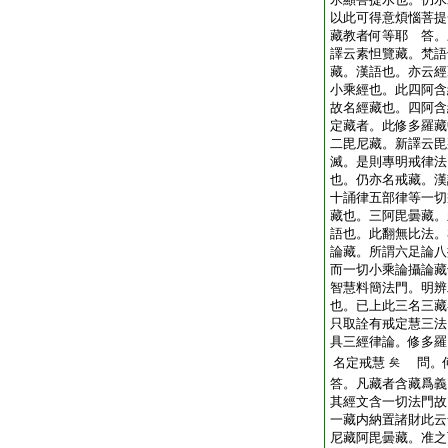
以此可得意煩惱菩提
藏教者何等耶 答。
譯云素怛覽藏。梵語
藏。漢語也。亦云經
小乘經也。此四阿含
故名經藏也。四阿含
定藏者。此修多羅藏
二毘尼藏。新譯云毘
滅。是則專明戒律法
也。仍亦名戒藏。漢
十誦律五部律等一切
藏也。三阿毘曇藏。
語也。此翻無比法。
論藏。所謂六足論八
而一切小乘論攝論藏
智慧料簡法門。明辨
也。已上此三名三藏
只取詮有戒定慧三法
具三經律論。修多羅
名定戒慧
問。何
矣
答。凡藏者含藏爲義
其經文含一切法門故
一藏内納置諸財此云
尼藏阿毘曇藏。准之