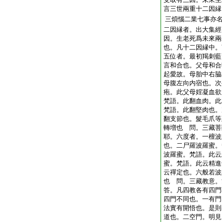
言三世兩重十二因縁
三煩惱二業七事亦
二因縁者。出大集經
因。生老死爲未來兩
也。凡十二因縁中。
五位者。最初羯刺藍
言和合也。父母和合
起愛故。母胎中右脇
母腹左向内宿也。次
疱。此父母婬凝血欲
梵語。此翻血肉。此
梵語。此翻堅肉也。
翻支節也。髮毛爪等
轉増也 問。三藏菩
耶。六度者。一檀波
也。二尸羅波羅蜜。
波羅蜜。梵語。此云
蜜。梵語。此云精進
云禪定也。六般若波
也 問。三藏教意
答。凡四教各有四門
四門不同也。一有門
法實有開悟也。是則
道也。二空門。明見