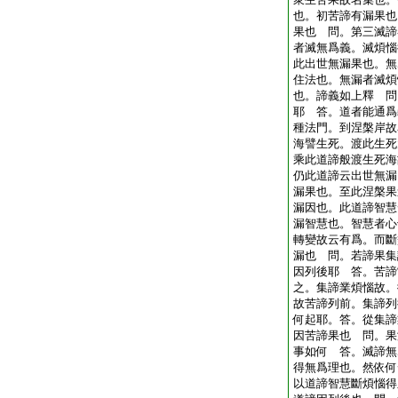
也。初苦諦有漏果也
果也 問。第三滅諦
者滅無爲義。滅煩惱
此出世無漏果也。無
住法也。無漏者滅煩
也。諦義如上釋 問
耶 答。道者能通爲
種法門。到涅槃岸故
海譬生死。渡此生死
乘此道諦般渡生死海
仍此道諦云出世無漏
漏果也。至此涅槃果
漏因也。此道諦智慧
漏智慧也。智慧者心
轉變故云有爲。而斷
漏也 問。若諦果集
因列後耶 答。苦諦
之。集諦業煩惱故。
故苦諦列前。集諦列
何起耶。答。從集諦
因苦諦果也 問。果
事如何 答。滅諦無
得無爲理也。然依何
以道諦智慧斷煩惱得