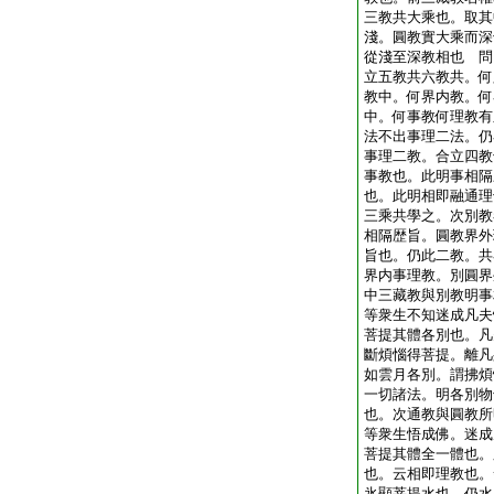
三教共大乘也。取其
淺。圓教實大乘而深
從淺至深教相也 問
立五教共六教共。何
教中。何界内教。何
中。何事教何理教有
法不出事理二法。仍
事理二教。合立四教
事教也。此明事相隔
也。此明相即融通理
三乘共學之。次別教
相隔歴旨。圓教界外
旨也。仍此二教。共
界内事理教。別圓界
中三藏教與別教明事
等衆生不知迷成凡夫
菩提其體各別也。凡
斷煩惱得菩提。離凡
如雲月各別。謂拂煩
一切諸法。明各別物
也。次通教與圓教所
等衆生悟成佛。迷成
菩提其體全一體也。
也。云相即理教也。
氷顯菩提水也。仍水