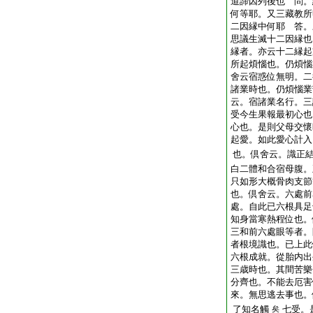
道諦因列後也 問。
何等耶。又三藏教所
二因縁中何耶 答。
思議生滅十二因縁也
縁者。亦云十二縁起
所起煩惱也。仍煩惱
舍云宿惑位無明。二
諸業時也。仍煩惱業
云。宿諸業名行。三
受今生果報最初心也
心也。是則父母交懷
起愛。如此愛心計入
也。倶舍云。識正
白二體和合宿母腹。
只如形大概骨肉支節
也。倶舍云。六處前
處。自此已六根具足
知身當寒熱程位也。
三和前六處眼等者。
者根境識也。已上此
六根成就。從胎内出
三歳時也。其間苦樂
分齊也。不能去厄害
來。無思逃去事也。
了知名觸
七受。
矣