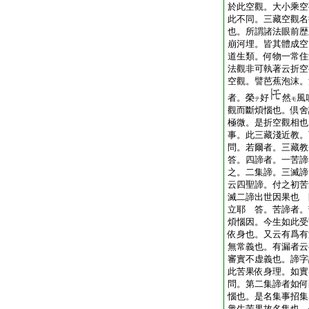
於此空觀。大小乘空
此不同。三藏空觀名
也。所謂諸法眼前歴
崩河埋。皆其體成空
道生類。何物一常住
法觀非可執著云折空
空觀。譬芭蕉泡沫。
者。榮
好
然
風
テ
モ
觀而斷煩惱也。倶舍
極微。是折空觀相也
事。此三藏淺近教。
問。若爾者。三藏教
答。四諦者。一苦諦
之。二集諦。三滅諦
云四聖諦。付之初苦
滅二諦出世因果也 
立耶 答。苦諦者。
煩惱因。今生如此受
依身也。又云有爲有
無常義也。有漏者云
審實不虚義也。諦字
此苦果依身理。如實
問。第二集諦者如何
惱也。是名集事招集
衆生苦果故名集也。