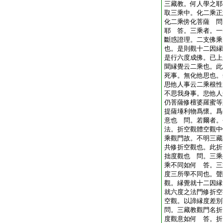
三藏教。何人學之耶
取三乘中。化二乘正
化二乘傍化菩薩 問
耶 答。三乘者。一
斷惑證理。二支佛乘
也。是則觀十二因縁
是行六度成佛。已上
聞縁覺云二乘也。此
死事。無化他思也。
思他人事云二乘根性
不思我身事。悲他人
仍菩薩修檀婆羅蜜等
提薩埵利物爲懷。爲
意也 問。若爾者。
法。折空觀體空觀中
乘觀門故。不明三藏
共修折空觀也。此折
拙度觀也 問。三乘
乘不同如何 答。三
度三所學不同也。聲
觀。縁覺就十二因縁
就六度之法門修折空
空觀。以諦縁度差別
問。三藏教觀門名折
度觀意如何 答。折