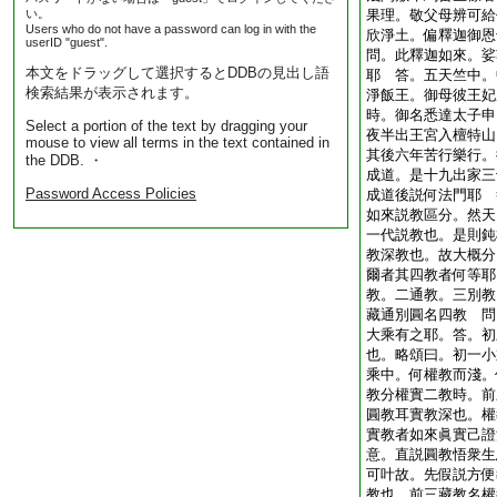
い。
果理。敬父母辨可給
Users who do not have a password can log in with the
欣淨土。偏釋迦御
userID "guest".
問。此釋迦如來。娑
本文をドラッグして選択するとDDBの見出し語
耶 答。五天竺中。
検索結果が表示されます。
淨飯王。御母彼王妃
時。御名悉達太子申
Select a portion of the text by dragging your
夜半出王宮入檀特山
mouse to view all terms in the text contained in
其後六年苦行樂行。
the DDB. ・
成道。是十九出家三
Password Access Policies
成道後説何法門耶 
如來説教區分。然天
一代説教也。是則鈍
教深教也。故大概分
爾者其四教者何等耶
教。二通教。三別教
藏通別圓名四教 問
大乘有之耶。答。初
也。略頌曰。初一小
乘中。何權教而淺。
教分權實二教時。前
圓教耳實教深也。權
實教者如來眞實己證
意。直説圓教悟衆生
可叶故。先假説方便
教也。前三藏教名權