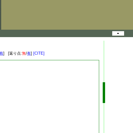
有
] [返り点:
無
/
有
]
[CITE]