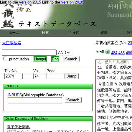
Link to the
version 2015
Link to the
version 2018
次位云事。玄五云。
語。何必不表四十二
無此解多疑不用。但
九倍略之。何必無
不表次位耶釋。大論
廣本可有之判。仰可
ホーム
検索
ご挨拶
組織
利
字終荼字。皆初後相
大正蔵検索
宗要柏原案立 (No.
23
南岳大師三乘智慧
地
云。通別二教
484
485
486
教故。今四十二字亙
punctuation
Hangul
Eng
之。然約互具相即。
也。若爾者。妙樂大
TextNo.
Vol.
Page
有相違。依之籤五云
功徳互具足。具如南
今意在圓
次發趣
矣
INBUDS
無歡喜等名言。能釋
INBUDS
(Bibliographic Database)
消之見。依之大論五
Search
何等十地。答曰。地
二者共菩薩地。菩薩
佛地。但菩薩地者。
相如十地經中廣説
Digital Dictionary of Buddhism
佛言者。約名別義通
電子佛教辭典
品十地。上發趣品乾
パスワードがない場合は「guest」でログインしてくださ