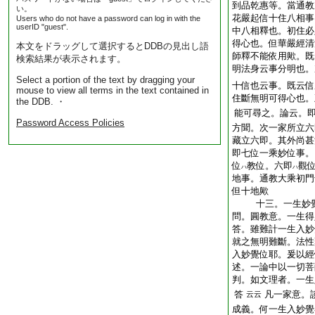
到品乾惠等。當通教
い。
花嚴起信十住八相事
Users who do not have a password can log in with the
userID "guest".
中八相釋也。初住必
得心也。但華嚴經清
本文をドラッグして選択するとDDBの見出し語
師釋不能依用歟。既
検索結果が表示されます。
明法身云事分明也。
Select a portion of the text by dragging your
十信也云事。既云信
mouse to view all terms in the text contained in
住斷無明可得心也。
the DDB. ・
能可尋之。論云。
Password Access Policies
方聞。次一家所立六
藏立六即。其外尚甚
即七位一乘妙位事。
位
教位。六即
觀
ハ
ハ
地事。通教大乘初門
但十地歟
十三。一生妙
問。圓教意。一生得
答。雖難計一生入妙
就之無明難斷。法性
入妙覺位耶。爰以經
述。一論中以一切菩
判。如文理者。一生
答
凡一家意。
云云
成義。何一生入妙覺