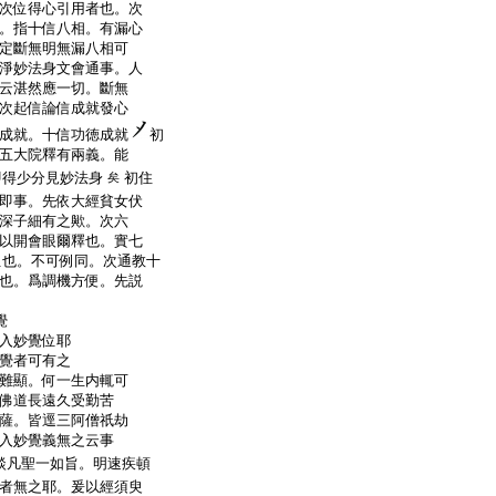
次位得心引用者也。次
。指十信八相。有漏心
定斷無明無漏八相可
淨妙法身文會通事。人
云湛然應一切。斷無
次起信論信成就發心
成就。十信功徳成就
初
五大院釋有兩義。能
即得少分見妙法身
初住
矣
即事。先依大經貧女伏
深子細有之歟。次六
以開會眼爾釋也。實七
位也。不可例同。次通教十
也。爲調機方便。先説
覺
入妙覺位耶
覺者可有之
難顯。何一生内輒可
佛道長遠久受勤苦
薩。皆逕三阿僧祇劫
入妙覺義無之云事
談凡聖一如旨。明速疾頓
者無之耶。爰以經須臾