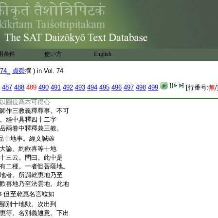
南岳大師云。此是諸佛密
位。諸學人執釋論云。
論本文。千卷什師作
此解耶
内證密語。豈
矣
次位釋無之事。西天
取信者也。其上初阿
用条件
使い方
English
在見。圓位互具相應。但
74_
貞舜
撰 ) in Vol. 74
釋。當知摩字門是歡喜
相也云事。大方彼經宣後三
487
488
489
490
491
492
493
494
495
496
497
498
499
[行番号:
無
/
三教事。強不可遮
以圓位爲本可得心
師作三教義釋釋事。不可
。經中具釋四十二字
岳兩卷中釋釋兼三教。
品十地事。經文誠雖
大論。約歡喜等十地
十三云。問曰。此中是
有二種。一者但菩薩地。
地者。所謂乾惠地乃至
歡喜地乃至法雲地。此地
但至乾惠名言竝如
矣
顯別十地歟。次出到
惠等。名別義通意。下出