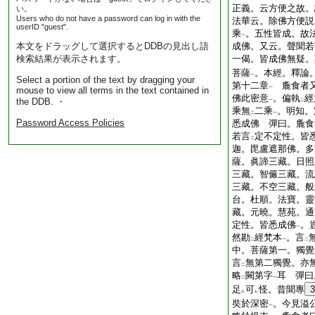
正義。云方便之故。
い。
Users who do not have a password can log in with the
法華云。除佛方便説
userID "guest".
乘
。五性皆成。故
一
本文をドラッグして選択するとDDBの見出し語
成佛。又云。聲聞若
検索結果が表示されます。
一偈。皆成佛無疑。
菩薩
。本經。釋論
一
Select a portion of the text by dragging your
第十二章
麁食者又
mouse to view all terms in the text contained in
一
佛此密意
。偏執
經
the DDB. ・
一
二
乘無
二乘
。明知。
二
一
Password Access Policies
悉成佛 彈曰。麁食
若言
定不定性。皆
二
迦。毘盧遮那佛。多
薩。眞諦三藏。日照
三藏。智儼三藏。流
三藏。不空三藏。般
台。杜順。法寶。靈
藏。元曉。慧苑。通
定性。皆悉成佛
。
一
然勘
經梵本
。言
二
一
二
中。菩薩第一。獨覺
言
無第二獨覺。亦
二
略
闕第字
耳 彈曰
二
一
足
可
怪。昔聞專
3
レ
レ
奘於深密
。今見溢
一