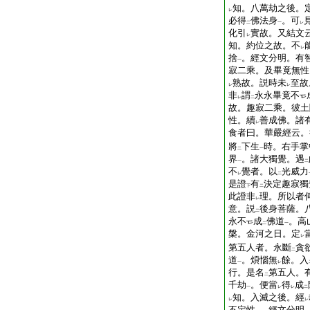
知。八萬劫之後。
レ
必得
佛法身
。可
二
一
レ
化引
實故。又結文
レ
知。約位之故。不
レ
捨
。經文分明。有
一
寂二乘。及畢竟無性
熟故。説時未
至故
レ
レ
非
謂
永永畢竟不
レ
二
故。趣寂二乘。彼土
性。續
善成佛。諸
レ
食者曰。華嚴經云。
將
下生
時。右手掌
二
一
界
。諸大獨覺。遇
一
二
不
覺者。以
光威力
レ
二
是證
有
決定趣寂獨
下
二
此證非
理。所以者
レ
意。説
後身菩薩。
二
永不
成
佛道
。高
二
一
槃。金河之日。定
レ
第五人者。永斷
貪
二
道
。煩惱無
餘。入
一
レ
行。是名
第五人。
二
千劫
。便當
得
成
一
レ
レ
二
知。入滅之後。經
レ
レ
不定性
。經文分明