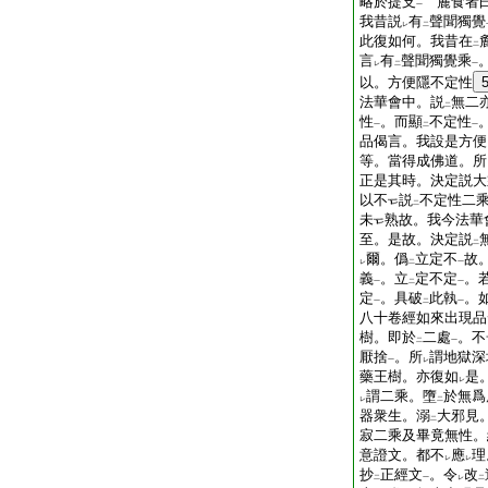
略於提支
麁食者
一
我昔説
有
聲聞獨覺
レ
二
此復如何。我昔在
二
言
有
聲聞獨覺乘
レ
二
一
以。方便隱不定性
法華會中。説
無二
二
性
。而顯
不定性
一
二
一
品偈言。我設是方便
等。當得成佛道。所
正是其時。決定説大
以不
説
不定性二
二
未
熟故。我今法華
至。是故。決定説
二
爾。僞
立定不
故
レ
二
一
義
。立
定不定
。
一
二
一
定
。具破
此執
。
一
二
一
八十卷經如來出現品
樹。即於
二處
。不
二
一
厭捨
。所
謂地獄深
一
レ
藥王樹。亦復如
是
レ
謂二乘。墮
於無爲
レ
二
器衆生。溺
大邪見
二
寂二乘及畢竟無性。
意證文。都不
應
理
レ
レ
抄
正經文
。令
改
二
一
レ
二