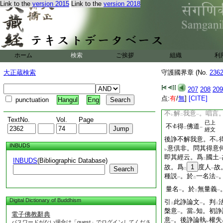
Link to the
version 2015
Link to the
version 2018
我。昔法華會中。説
不定種性二乘。決可
土中。唯有一乘法。
非
謂
彼定性二乘亦
レ
四
二乘
。若彼定性二
一
ホーム
検索
ご挨拶
解我意
組織
。又如何言
利
一
此説不
理。何者。
レ
大正蔵検索
守護國界章 (No.
236
後。二十一諍論
之
一
不
會
法華經
文
。
207
208
209
下
二
一
上
我於
經中
。説
須
点:
有
/
無
]
[CITE]
二
一
二
punctuation
Hangul
Eng
來。便般涅槃
。乃
一
不
解
我意
。唱言
レ
二
一
TextNo.
Vol.
Page
已上
不
得
佛道
二
一
經文
後諍不解我意。不
レ
INBUDS
意倶非。問其得意
レ
即其經云。爲
國土
INBUDS
(Bibliographic Database)
二
一
故。爲
1
度人
故
Search
二
一
種説
。於
一名法
一
二
一
量名
。於
無量義
一
二
一
Digital Dictionary of Buddhism
引
此諍論文
。判
二
一
二
槃意
。當
知。初諍
電子佛教辭典
一
レ
意
。後諍論執
權失
パスワードがない場合は「guest」でログインしてくださ
一
レ