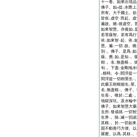
十一卷。如來出現品
佛子。如
從
水際上
丙
二
所有。大千國土。欲
皆依
虚空
而起。虚
二
一
遍故。雖
彼虚空。
三
如來智慧。亦復如
レ
若菩薩智。若有爲行
依
如來智
起。依
二
一
二
慧。遍
一切
故。雖
二
一
別
。佛子。是爲
如
一
二
薩。應
如
是知
。
二
レ
一
樹
。名
無盡根
。
一
二
一
旬
。下盡
金剛地水
一
二
根時。令
閻浮提一
レ
二
閻浮提一切樹莖生
一
此藥王樹根能生
莖
レ
名
無盡根
。佛子。
二
一
生長
。唯於
二處
一
二
一
地獄深坑。及水輪中
佛子。如來智慧大藥
去所
發成就
一切智
二
一
生界
。除
滅一切諸
一
二
其根
。於
一切如來
一
二
固不動善巧方便。以
羅蜜。以爲
其枝
。
二
一