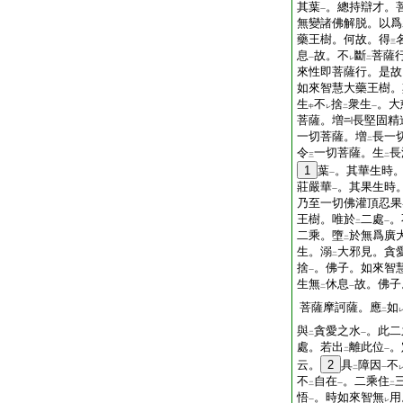
其葉
。總持辯才。
一
無變諸佛解脱。以爲
藥王樹。何故。得
三
息
故。不
斷
菩薩
一
レ
二
來性即菩薩行。是故
如來智慧大藥王樹。
生
不
捨
衆生
。大
中
レ
二
一
菩薩。増
長堅固精
一切菩薩。増
長一
二
令
一切菩薩。生
長
三
二
1
葉
。其華生時
一
莊嚴華
。其果生時
一
乃至一切佛灌頂忍果
王樹。唯於
二處
。
二
一
二乘。墮
於無爲廣
二
生。溺
大邪見。貪
二
捨
。佛子。如來智
一
生無
休息
故。佛子
二
一
菩薩摩訶薩。應
如
二
與
貪愛之水
。此二
二
一
處。若出
離此位
。
二
一
云。
2
具
障因
不
二
一
不
自在
。二乘住
二
一
二
悟
。時如來智無
用
一
レ