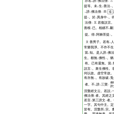
亦名
謗
佛法僧
三
レ
二
一
提等。未
生
善法
レ
二
一
謗
佛法僧
四
6
レ
二
一
提
。於
異身中
。
一
二
一
法僧
若復説言
五
一
善根
已。相續不
斷
一
レ
提。得
阿耨菩提
二
一
善男子。若有
文
レ
常樂我淨。不作不生
當
知。是人謗
佛
レ
二
生。都無
佛性
。猶
二
一
有。已有還無。當
レ
説言
。衆生佛性。
一
何以故。虚空常故。
有亦無
。有故破
兎
一
二
佛
者。不
謗
三寶
レ
二
一
謗
涅槃經文云。若説
二
佛法僧
者。其經之
一
若言
第三謗文
者。
二
一
一字。其句中主。定
皆有。涅槃所
宗。
レ
學
。罪過無盡。若