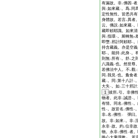
有漏故。非
佛因
者
二
一
與
如來藏
。爲
同
二
一
レ
定性無性。皆悉共有
身體故。若言
異者
レ
云。佛説
如來藏
。
二
一
藏即頼耶識。如來清
與
指環
。展轉無
二
一
中
即墮
邪計阿頼耶
。
二
一
持含藏義。亦是空義
耶
。能持
此身
。
一
二
一
則無
所有
。舒
之
二
一
レ
八識義
也。然世尊
一
若佛法中人。不
觀
レ
二
同
我見
也。麁食者
二
一
藏
。同
第十八計
一
二
一
大失
。如
三十邪計
一
二
1
彼所
引。非佛
レ
物者。此非
誠證
。
二
一
有情。同名
佛性
。
二
一
性
。故皆名
佛性
一
二
一
非
名
佛性
彈曰。
レ
二
一
故。非
如來
。非
二
一
二
永非
故。約
位非故
一
レ
物。永非
佛性
者。
二
一
唯心大乘理教
。若