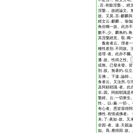
一
言
有餘涅槃
。經
レ
二
一
涅槃
。故經論文。
一
故。又莫
言
麒麟與
レ
下
經文云
麒麟
。瑜伽
二
一
角但獨一故。此亦不
數不
少。麟角約
角
レ
レ
其涅槃經意。取
獨
二
麁食者云。理者一
種性差別
不同故。
一
道理
者。此亦不爾
一
遷
故。性得之性。
一
或無。已發未發。皆
別
故。無著約
位立
一
レ
五佛
。下違
論師
一
二
一
食者云。又汝所
引
レ
及阿頼耶識
者。此
一
非
因。阿頼耶識是
レ
槃經。云
一切衆生
二
性
。以
遍
一切
。
一
下
二
一
有心者。悉皆當得阿
佛性
有情成佛者
一
上
未
了
眞如
故。又
レ
二
一
非因
者。違
天親論
一
二
如。爲
應得因
故。
二
一