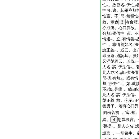
一
性
。故皆名
佛性
一
中
上
性可
遍。其畢竟無
レ
性言。不
簡
無種性
レ
二
故。麁食
3
者會釋
亦成佛。心口異故。
分無
覺借性
者。不
二
一
情邊
。立
有情義
一
二
一
性
。非情眞如名
法
一
二
論正義
。或云。出
一
二
即座避
過詞耳。廣
レ
又涅槃經云。若説
三
人名
謗
佛法僧
。
レ
二
一
此人亦名
謗
佛法僧
レ
二
簡
別有無
。或有情
中
上
無
行佛性
。如
此
二
一
レ
不
如
是簡
。總
略
二
レ
一
二
此人名
謗
佛法僧
レ
二
一
槃正義
故。今示
正
一
二
善男子。若有心口異
阿耨菩提
。當
知
一
レ
異。
4
想異説言。
菩提
。是人亦名
一
レ
説言
。一切衆生。
一