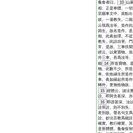
麁食者曰。
10
山
相。正是車體。一切
至賜車文中。當點出
故。一違教失。二能
云我爲汝等。造作此
因生。故名造作。是
相。此眞如理。不從
教失。此説自害。門
常。是故。三車倶開
經云。以衆寶物。造
外三車。吾爲汝等。
能
14
所造寶物。
物。此數不少。所造
車。依他縁生所造作
車。眞如縁起所造作
轉外。更無他物故。
15
經體云。諸法
詮。即阿含甚深。亦
16
即證甚深。汝
詮所詮。則不別失。
差別故。聲名句文爲
詮。妙法言教爲能詮
權實。教行權實。其
是形體體。麁食假智