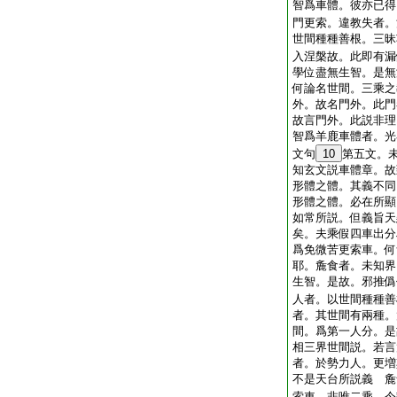
智爲車體。彼亦已得
門更索。違教失者。
世間種種善根。三昧
入涅槃故。此即有漏
學位盡無生智。是無
何論名世間。三乘之
外。故名門外。此門
故言門外。此説非理
智爲羊鹿車體者。光
文句
10
第五文。
知玄文説車體章。故
形體之體。其義不同
形體之體。必在所顯
如常所説。但義旨天
矣。夫乘假四車出分
爲免微苦更索車。何
耶。麁食者。未知界
生智。是故。邪推僞
人者。以世間種種善
者。其世間有兩種。
間。爲第一人分。是
相三界世間説。若言
者。於勢力人。更増
不是天台所説義 麁
索車。非唯二乘。今