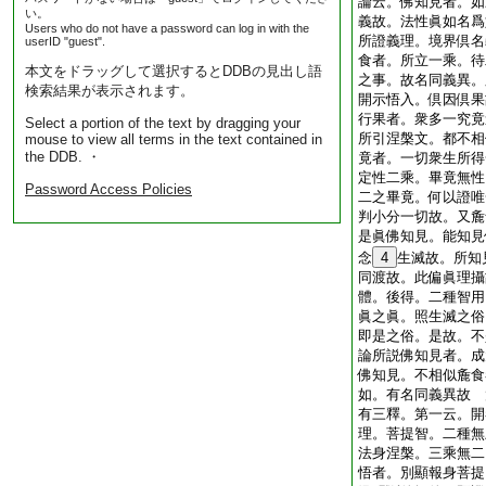
論云。佛知見者。如
い。
義故。法性眞如名爲
Users who do not have a password can log in with the
所證義理。境界倶名
userID "guest".
食者。所立一乘。待
本文をドラッグして選択するとDDBの見出し語
之事。故名同義異。
検索結果が表示されます。
開示悟入。倶因倶果
行果者。衆多一究竟
Select a portion of the text by dragging your
所引涅槃文。都不相
mouse to view all terms in the text contained in
the DDB. ・
竟者。一切衆生所得
定性二乘。畢竟無性
Password Access Policies
二之畢竟。何以證唯
判小分一切故。又麁
是眞佛知見。能知見
念
4
生滅故。所知
同渡故。此偏眞理攝
體。後得。二種智用
眞之眞。照生滅之俗
即是之俗。是故。不
論所説佛知見者。成
佛知見。不相似麁食
如。有名同義異故 
有三釋。第一云。開
理。菩提智。二種無
法身涅槃。三乘無二
悟者。別顯報身菩提