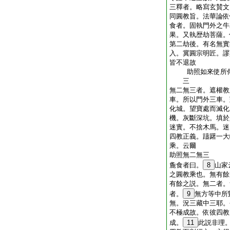
三釋者。略寫玄賛文
同圓教旨。法華論依
食者。固執門外之牛
果。又執歴劫菩薩。
第二劫後。有名無實
入。冀圓宗明匠。謬
皆不退故
助照如來使所傳
三
無二無三者。遮權教
車。所以門外三車。
化城。望寶處而滅化
機。灰斷深坑。填於
迷實。不捨木馬。迷
四教正義。躊躇一大
乘。云爾
助照無二無三
麁食者曰。
8
山家
之圓教乘也。無有餘
有餘之説。無二者。
者。
9
無方等中所
無。況三藏中三耶。
不極成故。依彼四教
成。
11
此説非理