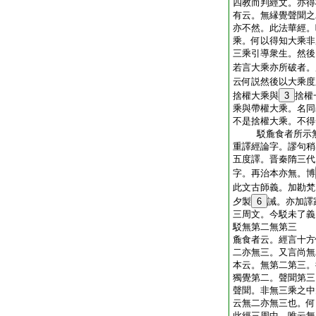
四教而判經文。亦得
有云。無縁覺聲聞之
亦不然。此法華經。
乘。何以得知大乘非
三乘引導衆生。然後
若言大乘亦所破者。
云何説然後以大乘度
捨權大乘與
3
捨權
乘與帶權大乘。名同
不是捨權大乘。不得
駁麁食者所示無
重譯經論字。謬句稍
五度譯。晋秦隋三代
字。再治本亦無。博
此文古師義。加勘梵
夕製
6
誡。亦加譯
三周文。今駁未了義
駁無第二無第三
麁食者云。經言十方
二亦無三。又言尚無
本云。無第二第三。
獨覺第二。聲聞第三
聲聞。非無三乘之中
云無二亦無三也。何
此經三周中。唯云無