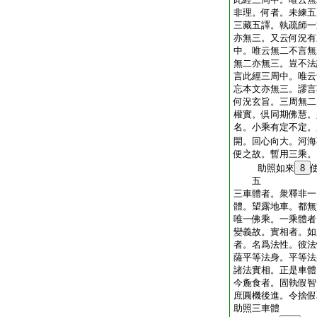
非理。何者。未練五
三藏五譯。執疏師一
亦無三。又云何況有
中。唯云無二不言無
無二亦無三。豈不法
言此經三周中。唯云
忘本文亦無三。謬言
何況玄旨。三周無二
權實。倶同期佛慧。
名。小乘有定不定。
開。回心向大。河海
便之故。暫用三乘。
助照如來
8
五
三車體者。衆釋非一
體。望露地車。都無
唯一佛乘。一乘體者
變義故。實相者。如
者。名爲法性。彼法
薩平等法身。平等法
諸法實相。正是車體
今麁食者。固執假智
庶圓機後進。令捨假
助照三車體