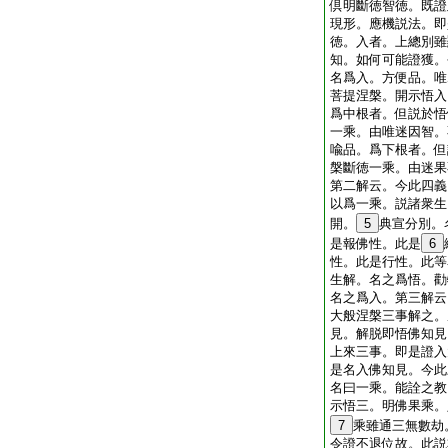
倶明斷徳智徳。既證
現形。應機説法。即
徳。入者。上總別雖
知。如何可能證獲。
名爲入。方便品。唯
菩提涅槃。開示悟入
爲中根者。但説於悟
一乘。由唯迷因智。
喩品。爲下根者。但
槃斷徳一乘。由迷果
第二解云。今此四義
以爲一乘。説諸衆生
開。
5
典宣分別。
是報佛性。此是
6
性。此是行性。此等
生解。名之爲悟。勸
名之爲入。第三解云
大般涅槃三事解之。
見。解脱即悟佛知見
上來三事。即是證入
是名入佛知見。今此
名曰一乘。能詮之教
示悟三。明佛果乘。
7
乘雖通三無數劫
令證不退位故。此説