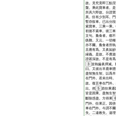
故。見究竟即三點涅
槃。乘此寶車者。是
所具六即故。分證寶
異。但有少別耳。門
暫存假車。已出分段
索寶車。三乘一乘。
初後不索車。彼三車
文句。麁食者。都不
僞難。又云。一切種
亦不爾。麁食者所執
且應有爲。又眞如妙
縁義。是故。不應遊
證甚深故。不是有爲
3
豈執偏眞擇滅。
曰。又彼出羊鹿車體
盡智無生智。以爲羊
在門外。若未出時。
故。復言車在門外。
出。然
5
若但乘通
皆是因乘。盡無生智
斷除惑盡。方得果
門外。但果正。因傍
車在門外。今謂不爾
失。二違教失。違理