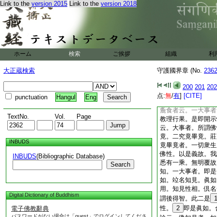
Link to the
version 2015
Link to the
version 2018
一法具一切法故。如
因義。果義故。具如
違諸師釋者。此亦不
故
駁麁食者所示一
一大事者。三徳祕藏
ホーム
検索
ご挨拶
組織
利
事。故知。理事圓融
知即法性。是故名能
大正蔵検索
守護國界章 (No.
236
名能見。能知能見之
倶名知見。今麁食者
200
201
202
教文。是故。駁未究
点:
無
/
有
]
[CITE]
punctuation
Hangul
Eng
駁麁食者所示一大事
麁食者云。一大事者
TextNo.
Vol.
Page
教理行果。是即開示
云。大事者。所謂佛
竟。二究竟畢竟。莊
INBUDS
竟畢竟者。一切衆生
佛性。以是義故。我
INBUDS
(Bibliographic Database)
悉有一乘。無明覆故
Search
知。一大事者。即是
如。竝名知見。眞如
用。知見性相。倶名
Digital Dictionary of Buddhism
謂後得智。此二是
性。
2
即是眞如。
電子佛教辭典
パスワードがない場合は「guest」でログインしてくださ