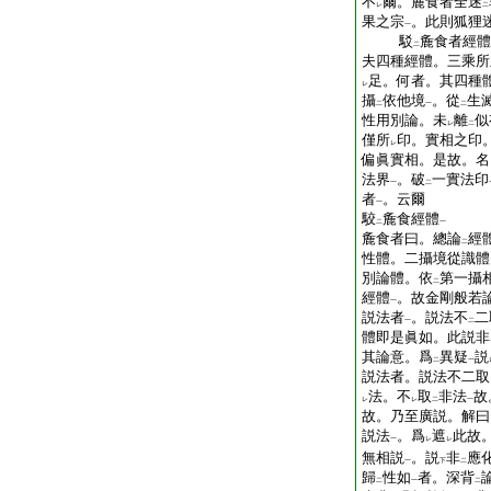
不
爾。麁食者全迷
レ
二
果之宗
。此則狐狸
一
駁
麁食者經體
二
夫四種經體。三乘所
足。何者。其四種
レ
攝
依他境
。從
生
二
一
二
性用別論。未
離
似
レ
二
僅所
印。實相之印
レ
偏眞實相。是故。名
法界
。破
一實法印
一
二
者
。云爾
一
駮
麁食經體
二
一
麁食者曰。總論
經
二
性體。二攝境從識體
別論體。依
第一攝
二
經體
。故金剛般若
一
説法者
。説法不
二
一
二
體即是眞如。此説非
其論意。爲
異疑
説
二
一
説法者。説法不二取
法。不
取
非法
故
レ
レ
二
一
故。乃至廣説。解曰
説法
。爲
遮
此故
一
レ
レ
無相説
。説
非
應
一
下
二
歸
性如
者。深背
二
一
二