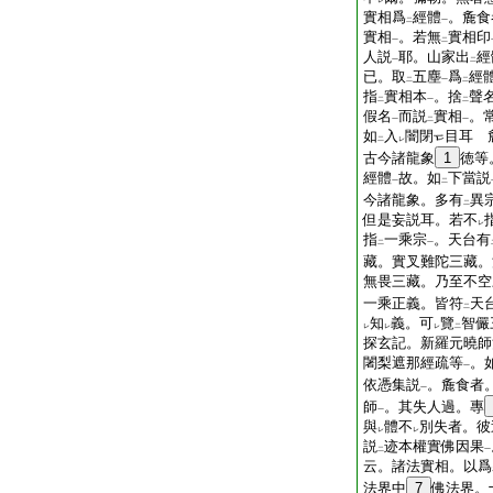
レ
實相爲
經體
。麁食
二
一
實相
。若無
實相印
一
二
人説
耶。山家出
經
一
二
已。取
五塵
爲
經
二
一
二
指
實相本
。捨
聲
二
一
二
假名
而説
實相
。
一
二
一
如
入
闇閉
目耳 
二
レ
古今諸龍象
1
徳等
經體
故。如
下當説
一
二
今諸龍象。多有
異
二
但是妄説耳。若不
レ
指
一乘宗
。天台有
二
一
藏。實叉難陀三藏。
無畏三藏。乃至不空
一乘正義。皆符
天
二
知
義。可
覽
智儼
レ
レ
レ
二
探玄記。新羅元曉師
闍梨遮那經疏等
。
一
依憑集説
。麁食者
一
師
。其失人過。專
一
與
體不
別失者。彼
レ
レ
説
迹本權實佛因果
二
一
云。諸法實相。以爲
法界中
7
佛法界。