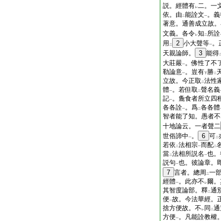
説。經體有
二。一
レ
依。由
能詮文
。義
二
一
著意。通善成立故。
文義。各令
知
所詮
レ
二
用
2
小大聲等
。
二
一
天親論師。
3
能得
大莊嚴
。佛性了不
一
勒論意
。豈有
勝
一
下
二
立故。今正取
法性
二
體
。若但取
聲名義
一
二
記
。麁食者所立四
一
各各詮
。爲
各各體
一
二
智者能了知。愚者不
十地論云。一者聲二
世俗諦中
。
6
可
一
二
若依
法相宗
而配
二
一
二
當
法相所説名
也。
二
一
説句
也。彼論章。
一
7
言者。總周
一
二
經體
。此亦不
爾。
一
レ
其智度論部。釋
通
二
便
故。今法華經。
一
捨方便故。不
同
通
レ
二
方便
。凡能詮教權
一