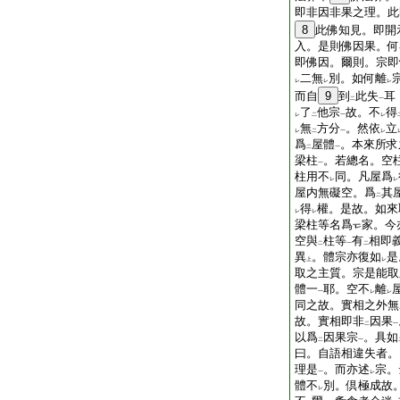
即非因非果之理。此
8
此佛知見。即開
入。是則佛因果。何
即佛因。爾則。宗即
二無
別。如何離
レ
レ
レ
而自
9
到
此失
耳
二
一
了
他宗
故。不
得
レ
二
一
レ
無
方分
。然依
立
レ
二
一
レ
爲
屋體
。本來所求
二
一
梁柱
。若總名。空
一
柱用不
同。凡屋爲
レ
レ
屋内無礙空。爲
其
二
得
權。是故。如來
レ
レ
梁柱等名爲
家。今
空與
柱等
有
相即
二
一
二
異
。體宗亦復如
是
上
レ
取之主質。宗是能取
體一
耶。空不
離
一
レ
レ
同之故。實相之外無
故。實相即非
因果
二
一
以爲
因果宗
。具如
二
一
曰。自語相違失者。
理是
。而亦述
宗。
一
レ
體不
別。倶極成故
レ