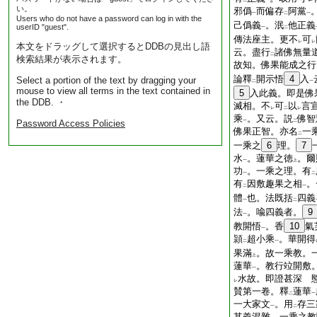
二
一
い。
邪僞
而偏存
阿黨
一
二
一
Users who do not have a password can log in with the
己僞義
。泯
他正義
userID "guest".
一
二
傳法座主。更不
可
レ
レ
本文をドラッグして選択するとDDBの見出し語
云。盡行
諸佛無量
二
検索結果が表示されます。
故知。佛果能成之行
論釋
開示悟
4
入
Select a portion of the text by dragging your
二
一
mouse to view all terms in the text contained in
5
入此義。即是佛
the DDB. ・
滅相。不
可
以
言
レ
二
レ
乘
。又云。説
佛智
Password Access Policies
一
二
佛果正智。亦名
一
二
一乘之
6
理。
7
水
。蓮華之徳
。爾
一
上
功
。一乘之理。有
一
二
有
因敷趣果之相
。
二
一
體
也。法既括
四義
一
二
法
。喩四義者。
9
一
教開悟
。香
10
氣
一
頴
超小乘
。華開得
二
一
果滿
。故一乘教。
上
蓮華
。教行竝開敷
一
水故。即證甚深 
レ
賛第一卷。釋
蓮華
二
一
一大家文
。用
存三
一
二
其義混雜。一乘之教