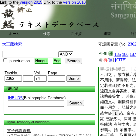
處非
疏主意
。又復
Link to the
version 2015
Link to the
version 2018
二
一
已上攝
謬
今此疏文
レ
釋文
同
法相宗
。有
寺
一
二
一
苑諸乘義。無垢稱經
名
衣裓几
。如
疏
二
一
二
ホーム
検索
ご挨拶
組織
利
因
。不
假
佛神力
一
レ
二
一
中子不
能
從
門。
レ
レ
レ
大正蔵検索
守護國界章 (No.
236
其自昇
。從
舍而出
一
レ
之因
。亦不
能
因
185
186
187
一
レ
レ
二
彼小子不
能
從
門
点:
有
/
無
]
[CITE]
レ
レ
レ
punctuation
Hangul
Eng
裹
之而出
。豈不
レ
上
レ
釋
云師相承云。非
一
二
TextNo.
Vol.
Page
不用之
。故衣裓几
一
不用諍。新翼賛。弘
定若依
經而不用之
二
INBUDS
違疏文自昇案出。裹
諸乘義等文
。若依
INBUDS
(Bibliographic Database)
一
二
經疏文
。則攝釋相
Search
一
而不用之
。弘賛之
一
疏主嗟
1
恐。良有
誑
惑後學
。深可
二
一
二
Digital Dictionary of Buddhism
持佛法
有智丈夫。
一
邪義
。指
示後學
電子佛教辭典
一
二
一
有
正義
。取用可
パスワードがない場合は「guest」でログインしてくださ