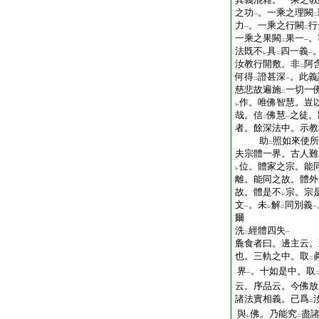
之功
。一乘之理闕
一
二
力
。一乘之行闕
行
一
二
一乘之果闕
果一
。
二
一
法既不
具
四一義
レ
二
一
汝教行開敷。非
阿
二
何得
證甚深
。此義
二
一
慈悲故遍施
一切一
二
作。唯佛智慧。豈
レ
哉。信
佛慧
之徒。
二
一
者。餘深法中。示教
助
照如來使所
二
夫宗體一界。古人難
位。體家之宗。能
レ
離。能同之故。體外
故。體是不
宗。宗
レ
文
。未
解
同別義
一
レ
二
一
爾
洗
經體四失
二
一
麁食者曰。邊主云。
也。三軌之中。取
二
界
。十如是中。取
一
云。序品云。今佛放
諸法實相義。已爲
二
與
佛。乃能究
盡
レ
二