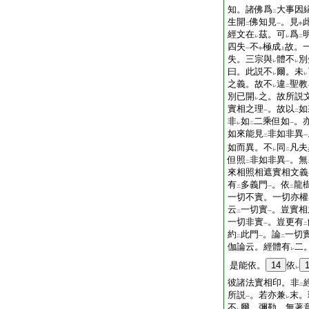
知。諸佛爲
大事因
二
生開
佛知見
。見
二
一
中
經文在
茲。可
爲
レ
レ
二
四失
不
極成
故。
一
中
上
失。三宗與
體不
別
レ
レ
曰。此説不
爾。未
レ
レ
之義。故不
違
聖教
レ
二
別已開
之。故所説
レ
實相之理
。故以
如
一
二
非
如
二乘但如
。
レ
二
一
如來能見
非如非異
二
一
如而異。不
同
凡夫
レ
二
但照
非如非異
。無
二
一
來相照相遮實相文義
有
多義門
。依
龍
二
一
二
一切不實。一切亦權
云
一切實
。豈實相
二
一
一切非實
。豈更有
一
二
約
此門
。論
一切
二
一
二
伽論云。經體有
二
レ
是能依。
14
依
レ
彼諸法實相印。非
二
所説
。若亦兼
末。
一
レ
不
爾。彌勒。無著