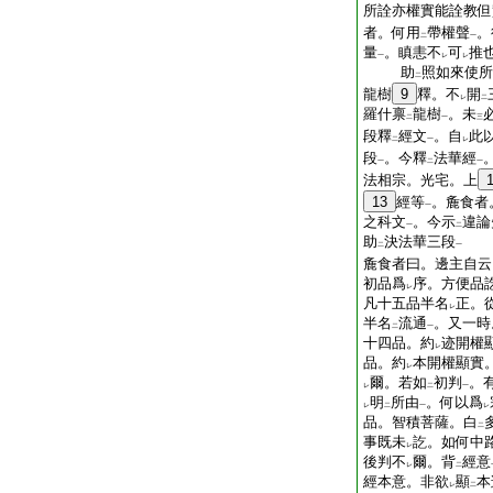
所詮亦權實能詮教但
者。何用
帶權聲
。
二
一
量
。瞋恚不
可
推
一
レ
レ
助
照如來使所
二
龍樹
9
釋。不
開
レ
二
羅什禀
龍樹
。未
二
一
三
段釋
經文
。自
此
二
一
レ
段
。今釋
法華經
一
二
一
法相宗。光宅。上
13
經等
。麁食者
一
之科文
。今示
違論
一
二
助
決法華三段
二
一
麁食者曰。邊主自云
初品爲
序。方便品
レ
凡十五品半名
正。
レ
半名
流通
。又一時
二
一
十四品。約
迹開權
レ
品。約
本開權顯實
レ
爾。若如
初判
。
レ
二
一
明
所由
。何以爲
レ
二
一
レ
品。智積菩薩。白
二
事既未
訖。如何中
レ
後判不
爾。背
經意
レ
二
經本意。非欲
顯
本
レ
二