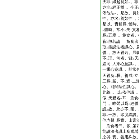
夫非
縁起眞如
。非
二
一
亦非
經正體
。今正
二
一
依他法
。是故。眞
一
性。亦名
眞如性
。
二
一
是以。實相爲
體時
レ
體時。常不
失
實
レ
レ
二
爲
五塵
。麁食者。
二
一
背
般若論
麁食者
二
一
取
能説法者識心。
二
體
。故天親云。展
一
不
理。何者。背
天
レ
二
豈同
大乘心意識
。
二
一
一乘心意識
。即常
一
天親所
釋。善成
立
レ
二
三爲
勝。不
遮
二
レ
レ
下
心。能聞法性識心。
此義
。以
依他識
一
二
一
假
天親名
耳 麁食
二
一
門
。唯聲以爲
經體
一
二
説
故。此亦不
爾。
上
レ
非
一故。印度異説
レ
他内聲
爲實。山家
一
麁食者曰。依
第
二
能説法者識上所現聲
之與
實。義用殊故
レ