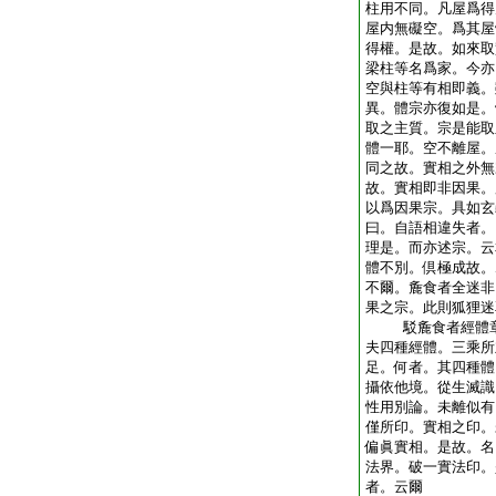
柱用不同。凡屋爲得
屋内無礙空。爲其屋
得權。是故。如來取
梁柱等名爲家。今亦
空與柱等有相即義。
異。體宗亦復如是。
取之主質。宗是能取
體一耶。空不離屋。
同之故。實相之外無
故。實相即非因果。
以爲因果宗。具如玄
曰。自語相違失者。
理是。而亦述宗。云
體不別。倶極成故。
不爾。麁食者全迷非
果之宗。此則狐狸迷
駁麁食者經體章
夫四種經體。三乘所
足。何者。其四種體
攝依他境。從生滅識
性用別論。未離似有
僅所印。實相之印。
偏眞實相。是故。名
法界。破一實法印。
者。云爾