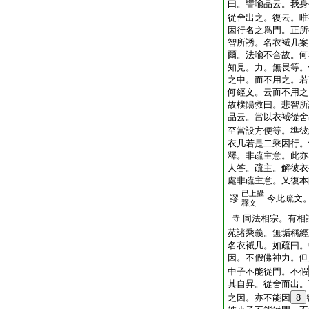
曰。譬喩品云。我身
從舍出之。復云。唯
因行名之爲門。正所
智所誘。名衣裓几案
爾。法喩不合故。何
知見。力。無畏等。
之中。而不用之。若
何經文。云而不用之
故樸陽救曰。悲智所
品云。當以衣裓從舍
至當設方便等。準彼
衣几若是二乘因行。
釋。非疏主意。此亦
人答。疏主。解彼衣
處非疏主意。又復本
已上攝
謬
今此疏文
釋文
同法相宗。有相
寺
苑諸乘義。無垢稱經
名衣裓几。如疏曰。
因。不假佛神力。但
中子不能從門。不假
其自昇。從舍而出。
之因。亦不能因
8