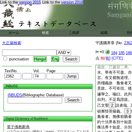
Link to the
version 2015
Link to the
version 2018
乘中。起懸崖想。心
示如來淨妙法身。令
入。其義分明。天親
一乘。非爲定性。無
及不定性。倶得決定
定性者。對法華經
ホーム
検索
ご挨拶
組織
利
根未熟 麁食者。又
盡者。法身雖在二乘
大正蔵検索
守護國界章 (No.
236
經言有垢眞如。若出
不可盡。言前解頓悟
184
185
186
來法身體。出離二乘
点:
無
/
有
]
[CITE]
punctuation
Hangul
Eng
不爾。麁食者所立有
義故。已趣寂二乘。
TextNo.
Vol.
Page
水。寧有不可盡。亦
言。有文都無道理。
所殘義故 麁食者又
INBUDS
意故。不可依信。後
據學之。喩曰。此判
INBUDS
(Bibliographic Database)
自判。不足爲證故。
Search
己文聖
2
説者哉。
頓漸悟菩薩義。
3
麁食者。無佛前聽者
Digital Dictionary of Buddhism
約十法界各別十如是
電子佛教辭典
佛法界十如是。分別
パスワードがない場合は「guest」でログインしてくださ