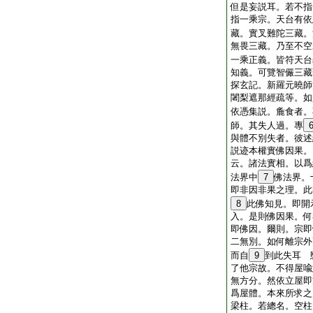
但是妄説耳。若不指
指一乘宗。天台有依
藏。實叉難陀三藏。
無畏三藏。乃至不空
一乘正義。皆符天台
知義。可覽智儼三藏
探玄記。新羅元曉師
闍梨遮那經疏等。如
依憑集説。麁食者。
師。其失人過。專
與體不別失者。彼述
説迹本權實佛因果。
云。諸法實相。以爲
法界中
7
佛法界。
即非因非果之理。此
8
此佛知見。即開
入。是則佛因果。何
即佛因。爾則。宗即
二無別。如何離宗外
而自
9
到此失耳 
了他宗故。不得屋喩
無方分。然依立屋即
爲屋體。本來所求之
梁柱。若總名。空柱