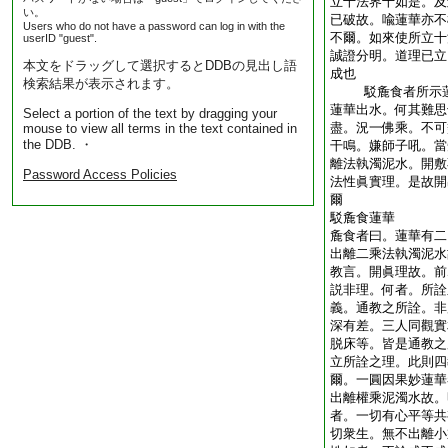
立十法界十如是。及
い。
已破故。喩蓮華亦不
Users who do not have a password can log in with the
不爾。如來使所立十
userID "guest".
誠證分明。道理已立
本文をドラッグして選択するとDDBの見出し語
成也
検索結果が表示されます。
駁麁食者所示蓮
蓮華出水。何其難思
Select a portion of the text by dragging your
盡。況一佛乘。不可
mouse to view all terms in the text contained in
the DDB. ・
干鳴。嫌師子吼。當
離法執濁泥水。開敷
Password Access Policies
法性眞實理。是故開
爾
駁麁食蓮華
麁食者曰。蓮華有二
出離二乘法執濁泥水
教言。開眞理故。前
説非理。何者。所詮
義。通教之所詮。非
深有差。三人同觀實
脱床等。皆是通教之
立所詮之理。此則四
爾。一圓因果妙蓮華
出離權乘泥濁水故。
者。一切有心平等共
切衆生。無不出離小