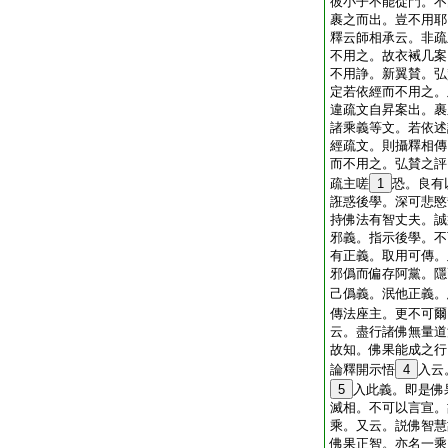
彼小子不能從門。不
裹之而出。豈不用耶
釋云師相承云。非疏
不用之。故衣裓几案
不用諍。新翼賛。弘
定若依經而不用之。
違疏文自昇案出。裹
諸乘義等文。若依述
經疏文。則攝釋相傳
而不用之。弘賛之評
疏主嗟
1
恐。良有
誑惑後學。深可悲愍
持佛法有智丈夫。誠
邪義。指示後學。不
有正義。取用可傳。
邪僞而偏存阿黨。隱
己僞義。泯他正義。
傳法座主。更不可爾
云。盡行諸佛無量道
故知。佛果能成之行
論釋開示悟
4
入云
5
入此義。即是佛
滅相。不可以言宣。
乘。又云。説佛智慧
佛果正智。亦名一乘