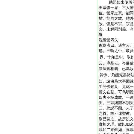
助照如來使所傳
夫宗體一界。古人難
位。體家之宗。能同
離。能同之故。體外
故。體是不宗。宗是
文。未解同別義。今
爾
洗經體四失
麁食者曰。邊主云。
也。三軌之中。取眞
界。十如是中。取
云。序品云。今佛放
諸法實相義。已爲汝
與佛。乃能究盡諸
知。諸佛爲大事因縁
生開佛知見。見此一
經文在茲。可爲明證
四失不極成故。一違
失。三宗與體不別失
曰。此説不爾。未了
之義。故不違聖教。
別已開之。故所説文
實相之理。故以如來
非如二乘但如。亦非