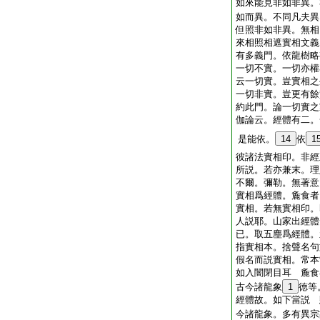
如來能見非如非異。
如而異。不同凡夫異
但照非如非異。無相
來相照相遮實相文義
有多義門。依龍樹略
一切不實。一切亦權
云一切實。豈實相之
一切非實。豈更有餘
約此門。論一切實之
伽論云。經體有二。
是能依。
14
依
1
彼諸法實相印。非經
所説。若亦兼末。理
不爾。彌勒。無著意
實相爲經體。麁食者
實相。若無實相印。
人説耶。山家出經體
已。取五塵爲經體。
指實相本。捨聲名句
假名而説實相。常本
如入闇閉目耳 麁食
古今諸龍象
1
徳等
經體故。如下當説 
今諸龍象。多有異宗