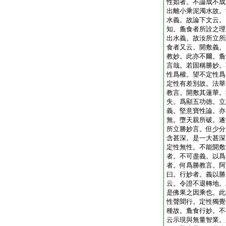
性如者。不論成不成
出離小乘泥濁水故。
水義。故論下文云。
知。麁食者所詮之理
出水義。故汝所立所
食者又云。開敷義。
教妙。此亦不爾。麁
言哉。若固稱勝妙。
性爲權。望不定性爲
定性有差別故。法華
教言。開敷其蓮華。
失。爲顯五功徳。立
義。堅意寶性論。亦
無。墮天親所破。遂
所立勝妙言。但少分
含甚深。是一大甚深
定性無性。不能開敷
者。不可盡義。以爲
者。何爲勝教言。阿
曰。行妙者。義以勝
云。令證不退轉地。
是佛果之因乘也。此
性聲聞行。定性獨覺
種故。麁食行妙。不
云示現與無量智業。