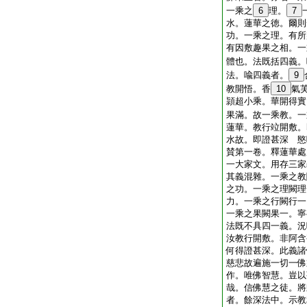
一乘之
6
理。
7
水。蓮華之徳。爾則
功。一乘之理。有所
有因敷趣果之相。一
體也。法既括四義。
法。喩四義者。
9
教開悟。香
10
氣
頴超小乘。華開得實
果滿。故一乘教。一
蓮華。教行竝開敷。
水故。即證甚深 愍
賛第一卷。釋蓮華處
一大家文。用存三家
其義混雜。一乘之教
之功。一乘之理闕理
力。一乘之行闕行一
一乘之果闕果一。寧
法既不具四一義。況
汝教行開敷。非阿含
何得證甚深。此義諸
慈悲故遍施一切一佛
作。唯佛智慧。豈以
哉。信佛慧之徒。將
者。餘深法中。示教