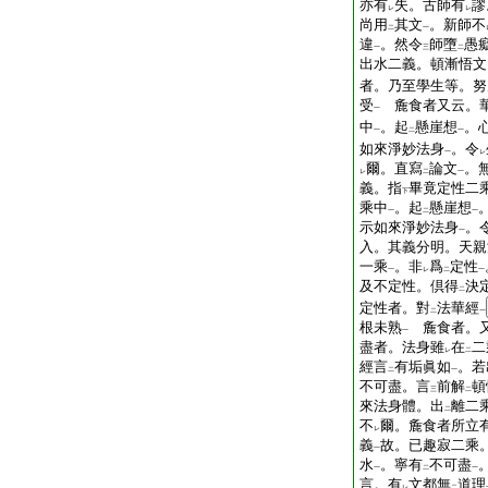
亦有
失。古師有
謬
レ
レ
尚用
其文
。新師不
二
一
違
。然令
師墮
愚
一
三
二
出水二義。頓漸悟文
者。乃至學生等。努
受
麁食者又云。華
一
中
。起
懸崖想
。
一
二
一
如來淨妙法身
。令
一
レ
爾。直寫
論文
。
レ
二
一
義。指
畢竟定性二
下
乘中
。起
懸崖想
一
二
一
示如來淨妙法身
。
一
入。其義分明。天親
一乘
。非
爲
定性
一
レ
二
一
及不定性。倶得
決
二
定性者。對
法華經
二
一
根未熟
麁食者。
一
盡者。法身雖
在
二
レ
二
經言
有垢眞如
。若
二
一
不可盡。言
前解
頓
三
二
來法身體。出
離二
二
不
爾。麁食者所立
レ
義
故。已趣寂二乘
一
水
。寧有
不可盡
一
二
一
言。有
文都無
道理
レ
二