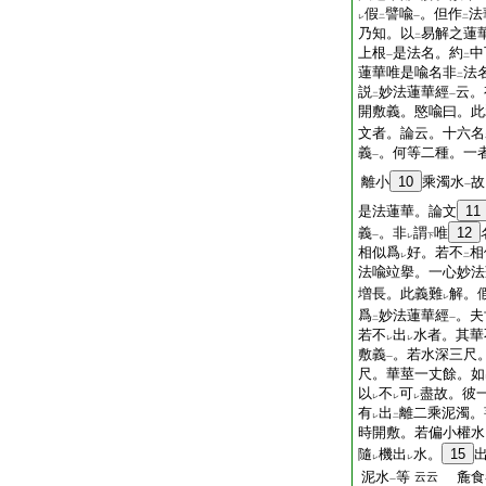
假
譬喩
。但作
法
レ
二
一
二
乃知。以
易解之蓮
二
上根
是法名。約
中
一
二
蓮華唯是喩名非
法
二
説
妙法蓮華經
云。
二
一
開敷義。愍喩曰。此
文者。論云。十六名
義
。何等二種。一
一
離小
10
乘濁水
故
一
是法蓮華。論文
11
義
。非
謂
唯
12
一
レ
下
相似爲
好。若不
相
レ
二
法喩竝擧。一心妙法
増長。此義難
解。
レ
爲
妙法蓮華經
。夫
二
一
若不
出
水者。其華
レ
レ
敷義
。若水深三尺
一
尺。華莖一丈餘。如
以
不
可
盡故。彼
レ
レ
レ
有
出
離二乘泥濁。
レ
二
時開敷。若偏小權水
隨
機出
水。
15
レ
レ
泥水
等
麁食
云云
一