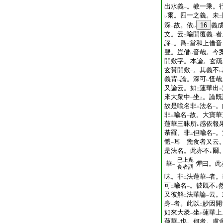
出水義
。教一乘。
一
爾。四一之義。未
レ
二
深
故。依
16
義
一
レ
文。云
喩開覆義
者
二
一
謬
。爲
當和上借音
一
二
聲。豈借
音哉。今
レ
開敷字。本論。玄疏
玄賛開敷
。其義不
一
レ
義背
論。深可
怪哉
レ
レ
又論云。如
蓮華出
三
二
來大衆中
坐
。論既
一
上
故是喩名非
法名
。
二
一
非
喩名
故。大寶華
二
一
蓮華三昧所
感依報
レ
荼羅。非
但喩名
。
二
一
體
耳 麁食者又云
一
是法名。此亦不
爾
レ
已上麁
華
彈曰。此
一
食者語
昧。非
法蓮華
者。
二
一
可
喩名
。彼既不
二
一
レ
又彼解
法華論
云。
二
一
身
者。此以
妙因開
一
二
如來大衆
坐
蓮華上
一
中
蓮華
也。何者。盧
一