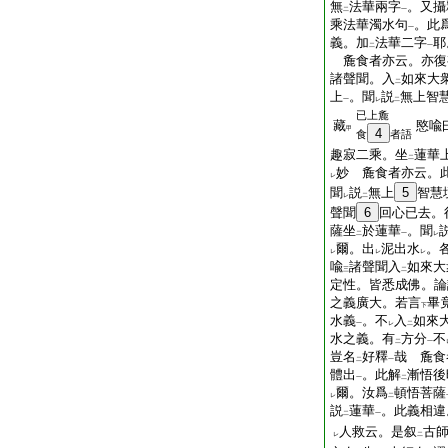
無
法華兩字
。又攝
二
一
乘法華濁水句
。此
一
義。加
法華二字
耶
二
一
麁食者亦云。亦復
諸聲聞。入
如來大
二
上
。聞
説
無上智
一
レ
二
已上麁
藏
愍喩
甲
4
食
者語
趣寂二乘。坐
蓮華
二
妙 麁食者亦云。
レ
聞
説
無上
5
智慧
レ
二
聲聞
6
回心已去。
薩坐
於蓮華
。聞
二
一
レ
爾。出
泥出水
。
レ
レ
レ
喩
諸聲聞入
如來大
三
二
定性。皆悉成佛。論
之義廣大。若言
畢
下
水義
。不
入
如來
一
レ
二
水之義。有
方分
不
二
一
豈名
好釋
哉 麁食
二
一
體出
。此解
漸悟後
一
二
爾。汝爲
頓悟菩薩
レ
二
説
蓮華
。此義相違
二
一
人救云。是叙
古
レ
二