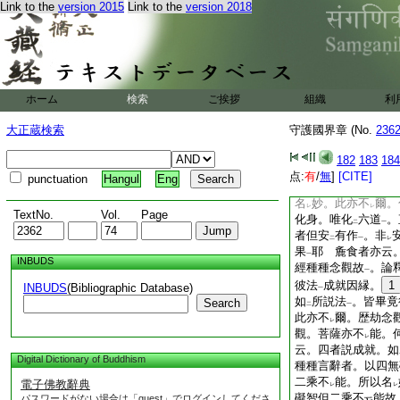
Link to the
version 2015
Link to the
version 2018
於火宅
。寧不
乖
一
レ
二
一往成就。如
經舍
二
故
。此顯
能起
化
一
下
二
以名
妙。此亦不
爾
レ
レ
成八相成道。二乘凡
八相三身。十界衆生
ホーム
検索
ご挨拶
組織
利
身遮那。居
常寂光
二
一
二乘
不即化身耳。
一
大正蔵検索
守護國界章 (No.
236
亦云。二者教化成就
云。種種知見者。示
182
183
184
知見
。於
化身中
点:
有
/
無
]
[CITE]
一
二
一
punctuation
Hangul
Eng
招
苦。一切淨因。
レ
名
妙。此亦不
爾。
レ
レ
TextNo.
Vol.
Page
化身。唯化
六道
。
二
一
者但安
有作
。非
二
一
レ
果
耶 麁食者亦云
一
INBUDS
經種種念觀故
。論
一
彼法
成就因縁。
1
INBUDS
(Bibliographic Database)
一
如
所説法
。皆畢竟
Search
二
一
此亦不
爾。歴劫念
レ
觀。菩薩亦不
能。
レ
云。四者説成就。如
Digital Dictionary of Buddhism
種種言辭者。以四無
二乘不
能。所以名
電子佛教辭典
レ
レ
礙智但二乘不
能故
パスワードがない場合は「guest」でログインしてくださ