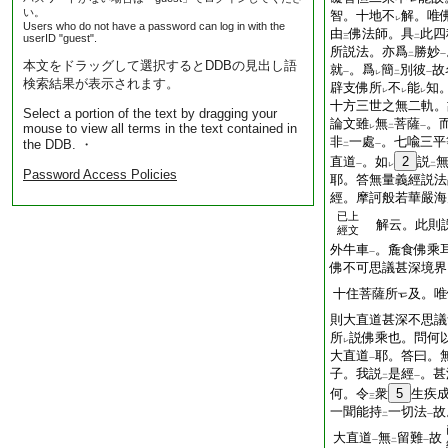
い。
智。十地不
解。唯
レ
Users who do not have a password can log in with the
由
佛法師。具
此四
userID "guest".
三
二
所説法。亦爲
勝妙
二
一
本文をドラッグして選択するとDDBの見出し語
就
。爲
簡
別彼
故
一
レ
二
一
検索結果が表示されます。
辟支佛所
不
能
知
レ
レ
レ
十方三世之無二軌。
Select a portion of the text by dragging your
論文雖
無
菩薩
。
mouse to view all terms in the text contained in
レ
二
一
非
一處
。七喩三平
the DDB. ・
二
一
直道
。如
2
説
一
レ
二
Password Access Policies
耶。答無量義經説法
經。摩訶般若華嚴海
已上
解云。此則
經文
外牛車
。麁食佛乘
一
佛不可思議甚深境界
十住菩薩所
及。唯
則大直道甚深不思議
所
説佛乘也。問何
レ
大直道
耶。答曰。
一
子。我説
是經
。甚
二
一
何。令
衆
5
生疾
三
一聞能持
一切法
故
二
一
大直道
無
留難
故
一
二
一