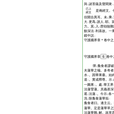
與
諸菩薩及聲聞衆
二
一
已上
是兩經文。十
經文
但開合異耳。未
乘
レ
二
大
更爲
誰人
耶。
一
二
一
力。莫
入
歴劫險難
レ
二
餘深法
利喜故。一
一
鏡中説
一
守護國界章＊卷中之
守護國界章
6
卷中
釋氏
彈
麁食者謬破
三
夫蓮華之喩。多奇者
水
。因華果臺。始
一
道
。實成釋尊。示
一
二
一圓果
。處
華王界
一
二
法蓮譬蓮。其義甚深
遮
法蓮
。今示
各
二
一
三
洗
除麁食蓮華垢
二
一
麁食者曰。邊主云。
蓮華。定是蓮華草之
法蓮華難
解。故草
レ