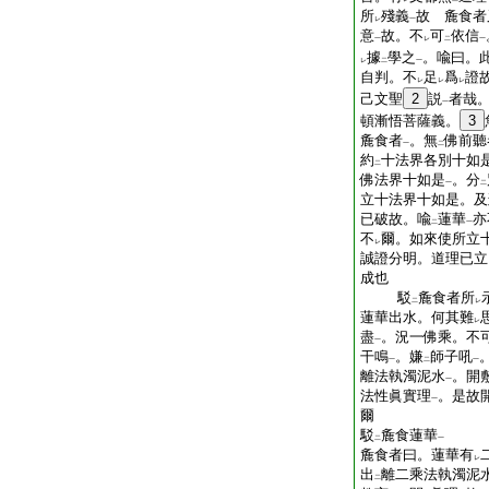
所
殘義
故 麁食者
レ
一
意
故。不
可
依信
一
レ
二
一
據
學之
。喩曰。
レ
二
一
自判。不
足
爲
證
レ
レ
レ
己文聖
2
説
者哉
一
頓漸悟菩薩義。
3
麁食者
。無
佛前聽
一
二
約
十法界各別十如
二
佛法界十如是
。分
一
二
立十法界十如是。及
已破故。喩
蓮華
亦
二
一
不
爾。如來使所立
レ
誠證分明。道理已立
成也
駁
麁食者所
二
レ
蓮華出水。何其難
レ
盡
。況一佛乘。不
一
干鳴
。嫌
師子吼
一
二
一
離法執濁泥水
。開
一
法性眞實理
。是故
一
爾
駁
麁食蓮華
二
一
麁食者曰。蓮華有
レ
出
離二乘法執濁泥
二