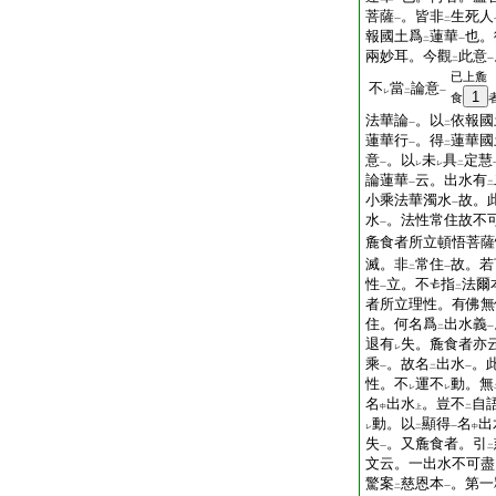
菩薩
。皆非
生死人
一
二
報國土爲
蓮華
也。
二
一
兩妙耳。今觀
此意
二
一
已上麁
不
當
論意
レ
二
一
1
食
法華論
。以
依報國
一
二
蓮華行
。得
蓮華國
一
二
意
。以
未
具
定慧
一
レ
レ
二
論蓮華
云。出水有
一
二
小乘法華濁水
故。
一
水
。法性常住故不
一
麁食者所立頓悟菩薩
滅。非
常住
故。若
二
一
性
立。不
指
法爾
一
二
者所立理性。有佛無
住。何名爲
出水義
二
一
退有
失。麁食者亦
レ
乘
。故名
出水
。
一
二
一
性。不
運不
動。無
レ
レ
名
出水
。豈不
自
中
上
二
動。以
顯得
名
出
レ
二
一
中
失
。又麁食者。引
一
二
文云。一出水不可盡
驚案
慈恩本
。第一
二
一