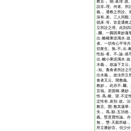
教言
。開
眞理
故
一
二
一
説非
理。何者。所
レ
義
。通教之所詮。
一
深有
差。三人同觀
レ
二
脱床
等。皆是通教
一
立所詮之理。此則四
爾。一圓因果妙蓮
レ
出
離權乘泥濁水
故
二
一
者。一切有心平等共
切衆生。無
不
出
レ
レ
二
性如
者。不
論
成
一
レ
二
出
離小乘泥濁水
故
二
一
水義
。故論下文云
一
知。麁食者所詮之
レ
出水義
。故汝所立
一
食者又云。開敷義。
教妙
。此亦不
爾。
一
レ
言哉。若固稱
勝妙
二
一
性
爲
權。望
不定
一
レ
二
定性有
差別
故。法
二
一
教言。開
敷其蓮華
二
一
失
。爲
顯
五功徳
一
レ
二
一
義。堅意寶性論。亦
無
。墮
天親所破
一
二
一
所立勝妙言。但少分