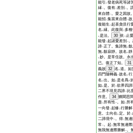
能引
發老病死等諸
二
縁
。復有
差別
。
一
二
一
來自體
。愛之因故
一
能招
集當來自體
故
二
一
復能生
起喜貪倶行
二
名
縁。此復與
多種
レ
二
是法。
30
依
止
レ
二
能發
起諸愛差別
。
二
一
諦
正了。集諦無
餘
一
レ
無
餘寂靜。故名
靜
レ
レ
妙。是常住故。永
レ
已。復正了知。
31
義故
32
名
道。如
レ
四門隨轉義
故名
行
一
レ
名
出。如
是名爲
レ
レ
下
如
是。於
欲界四諦
レ
二
二界不現見四諦
比
一
作意。
34
猶聞思
盡
所有性
。如
所
二
一
二
一向發
起修
行勝解
二
三
意。士向在
定。於
レ
二
二諦境中
。得
無邊
一
二
常
。起
無常無邊際
一
二
無我無邊際勝解
。
一