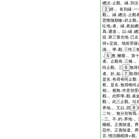
總法
止觀。縁
別法
一
二
2
經
。各別縁
一
一
二
觀
。縁
總法
止觀
上
二
一
思惟隨順修
於止觀
中
上
位地
者。縁
眞如總
上
二
爲
通達
。以
縁
總
二
一
下
二
從
第三發光地
已去
二
一
得
定故。地前菩薩
識
。學
觀
三性三
一
レ
二
5
應
懈廢
。第
レ
二
一
者。止觀有
三種
。
二
一
伺止觀。三
6
無尋
者。於
如
7
取尋
レ
二
是名
有尋有伺止觀
二
一
察。是名
無尋唯伺
二
相
。都無
作意領受
一
二
觀
。此即學
觀
眞
一
レ
二
觀
。此三止觀。竝
一
界地
。又以
四
8
一
二
二句
。無分別智爲
一
二
三。不
約
界地
。
レ
レ
二
一
睡眠。正善除遣。齊
惡作。正善除遣。齊
言
惛沈睡眠障
觀
二