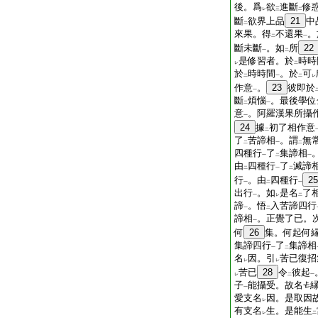
後。爲
欲
進斷
修
レ
三
二
斷
欲界上品
21
中
二
來果。得
不還果
。
二
一
斷未斷
。如
所
22
一
二
是修習者。於
時時
レ
二
於
時時間
。於
可
二
一
二
レ
作意
。
23
彼即於
一
斷
煩惱
。最後學位
二
一
意
。阿羅漢果所攝
一
24
據
初了相作意
二
了
苦諦相
。謂
無
二
一
二
四種行
了
集諦相
一
二
一
由
四種行
了
滅諦
二
一
二
行
。由
四種行
25
一
二
一
出行
。如
是名
了
一
レ
二
諦
。悟
入苦諦四行
一
二
諦相
。正覺了已。
一
何
26
集。何起何
集諦四行
了
集諦相
一
二
名
因。引
苦已復招
レ
レ
苦已
28
令
彼起
レ
二
一
子
能攝受。故名
一
愛支名
因。是取因
レ
有支名
生。是能生
レ
二