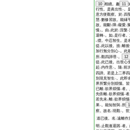
10
相續。趣
11
行性。是眞出性
。
一
意方便觀察。於
四
二
慧
數修習故。能縁
一
故。能斷
障
礙愛
下
三
二
慢
。由
此於
涅槃
上
レ
二
一
退轉
。如
是行者。
一
レ
煗。中忍智生。是
レ
從
此以後。捨
離後
レ
二
加行無分別心
。此
一
所
觀四諦理
。
12
レ
一
從
此已後。出世心
レ
起
内作意
。隨
前
二
一
二
四諦。若是上二界四
別現見智生
。此即
一
界所繋分別煩惱。皆
已離
欲界煩惱
者。
二
一
先倍離
欲界煩惱
者
二
一
若先未
離
欲界煩惱
レ
二
果
。能知智與
所
1
一
二
察。故名
現觀
。世
二
一
道已後。名
遠離作
二
明
止觀進退因
者。
二
一