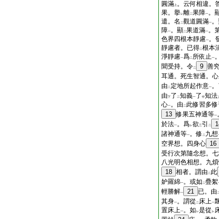
圓滿
。云何相違。
上
果。擧
離
果障
。
レ
二
一
遣。名
觀道圓滿
。
二
一
障
。顯
果道滿
。
一
二
一
色界四根本靜慮
。
一
靜慮者。已得
根本
二
淨靜慮
爲
所依止
一
二
一
聞受持。令
9
善
二
耳通。死生智通。心
由
定地所起作意
。
二
一
由
了
知義
了
知法
下
二
一
中
心
。由
此修習多修
一
二
13
修果五神通等
一
於法
。爲
欲
引
1
一
レ
三
二
諸神通等
。修
九想
一
二
空界想。四身心
16
受行次第隨念想。七
八光明色相想。九煩
18
相者。謂由
此
二
妒羅綿
。或如
疊絮
一
二
輕勝解
21
已。由
一
其身
。謂從
床上
一
二
一
置床上
。如
是從
一
レ
レ