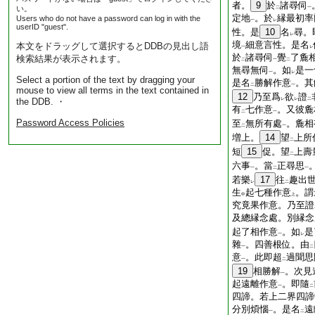
者。
9
於
諸尋伺
い。
二
一
定地
。於
縁最初率
Users who do not have a password can log in with the
一
レ
userID "guest".
性。是
10
名
尋。
レ
境
細意言性。是名
本文をドラッグして選択するとDDBの見出し語
一
レ
於
諸尋伺
覺
了麁
検索結果が表示されます。
二
一
二
無尋無伺
。如
是一
一
レ
Select a portion of the text by dragging your
是名
勝解作意
。其
二
一
mouse to view all terms in the text contained in
12
乃至爲
欲
證
the DDB. ・
レ
レ
二
有
七作意
。又彼麁
二
一
Password Access Policies
至
無所有處
。麁相
二
一
増上。
14
望
上所
二
短
15
促。望
上壽
二
六事
。當
正尋思
一
二
一
若樂
17
往
趣出
レ
二
生
起七種作意
。謂
中
上
究竟果作意。乃至證
及總縁念處。別縁念
起了相作意
。如
是
一
レ
雜
。四善根位。由
一
二
意
。此即超
過聞思
一
二
19
相勝解
。次見
一
起遠離作意
。即隨
一
二
四諦。若上二界四諦
分別煩惱
。是名
遠
一
二