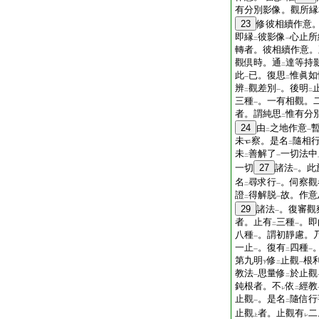
有分別影像。觀所縁
23
修彼相續作意
即縁
彼影像
心止所
二
一
轉者。彼相續作意。
觀倶時。通
達等持
二
此
已。復思
惟眞如
一
二
辨
觀差別
。後明
二
一
二
三種
。一有相觀。
一
者。謂純思
惟有分
二
24
由
之地作意
二
一
未
察。是名
隨相
二
未
善解了
一切法中
二
一
一切
27
諸法
。此
一
名
尋求行
。伺察觀
二
一
證
得解脱
故。作意
二
一
29
諸法
。復審觀
一
者。止有
三種
。即
二
一
八種
。謂初靜慮。
一
一止
。復有
四種
一
二
一
第九明
修
止觀
根
下
二
一
教法
思量修
於止觀
一
二
鈍根者。不
依
經教
レ
二
止觀
。是名
隨信行
一
二
止觀
者。止觀有
二
上
レ