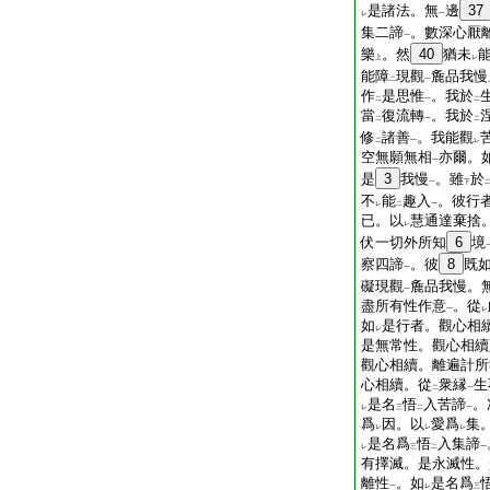
是諸法。無
邊
37
レ
一
集二諦
。數深心厭
一
樂
。然
40
猶未
上
レ
能障
現觀
麁品我慢
二
一
作
是思惟
。我於
二
一
二
當
復流轉
。我於
二
一
二
修
諸善
。我能觀
二
一
レ
空無願無相
亦爾。
一
是
3
我慢
。雖
於
一
下
不
能
趣入
。彼行
レ
二
一
已。以
慧通達棄捨
レ
伏一切外所知
6
境
察四諦
。彼
8
既
一
礙現觀
麁品我慢。
一
盡所有性作意
。從
一
レ
如
是行者。觀心相
レ
是無常性。觀心相續
觀心相續。離遍計所
心相續。從
衆縁
生
二
一
是名
悟
入苦諦
。
レ
三
二
一
爲
因。以
愛爲
集
レ
レ
レ
是名爲
悟
入集諦
レ
三
二
一
有擇滅。是永滅性。
離性
。如
是名爲
一
レ
三