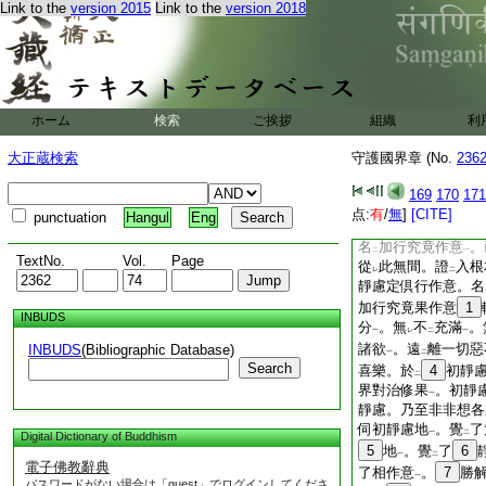
Link to the
version 2015
Link to the
version 2018
靜相
。即由
如
是
一
二
レ
麁相
。於
初靜慮
一
二
一
即此了相作意。猶爲
如
是了
知諸欲麁相
レ
二
已後。超
過聞慧思
二
發
起勝解
而修
止
二
一
二
ホーム
検索
ご挨拶
組織
利
數起
勝解
。如
是
二
一
レ
善多修習爲
因縁
3
二
一
大正蔵検索
守護國界章 (No.
236
倶行作意。名
遠離
二
品惑道
倶行作意。
169
170
171
一
觀
察斷未斷道
倶行
点:
有
/
無
]
[CITE]
二
一
punctuation
Hangul
Eng
此已後。修
習止觀
レ
二
名
加行究竟作意
。
二
一
TextNo.
Vol.
Page
從
此無間。證
入根
レ
二
靜慮定倶行作意。名
加行究竟果作意
1
INBUDS
分
。無
不
充滿
。
一
レ
二
一
諸欲
。遠
離一切惡
INBUDS
(Bibliographic Database)
一
二
Search
喜樂。於
4
初靜
二
界對治修果
。初靜
一
靜慮。乃至非非想各
伺初靜慮地
。覺
了
一
二
Digital Dictionary of Buddhism
5
地
。覺
了
6
一
二
電子佛教辭典
了相作意
。
7
勝
一
パスワードがない場合は「guest」でログインしてくださ