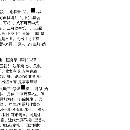
下説
纂釋擧
問。
以
一
レ
下
二
何典據
耶。答中引
攝論
上
四
二可得
。八不可得中第
一
薩
。二可得中第一。云
最
一
二
即言
下意下行菩薩
。非
是
二
一
二
地是出世。則出世之中有
二
菩
束爲
二乘
。於
義無
妨
一
二
一
レ
レ
也 匡眞擧
纂釋問
彈
二
一
五初引
法華第七
。又叙
二
一
二
。此文意明
衆生在纒
三
果智
耶。説
當來修得
耶
一
二
一
出纒果智
是事事無礙
二
一
文既言
修習
得
。是似
始
二
一
二
慧
。是信
當來應得
也。但
一
二
一
爲無漏不
同
餘權乘
。乃
レ
二
一
得
。亦信
無爲無作凝然
一
二
因中具
不
具
果性
。釋及
二
二
一
二
夫因中有果無果。同是外
言。近代弊風不
則
聖旨
。
レ
二
一
。動成
定執
。自計圓極
二
一