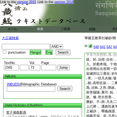
地已上此心顯現。雖
Link to the
version 2015
Link to the
version 2018
十度兼修
。若據
増
上
二
如十勝行等。配屬可
平等清淨寂靜之義増
智明･諦觀智明･縁
如
次相
當四五六地
レ
二
ホーム
検索
ご挨拶
組織
利
次第増明。除
去六
福智成
位。入
不
二
大正蔵検索
華嚴五教章衍祕鈔/附、
來無生無滅無相無作
依正諸相差別。不
640
641
642
64
二
如平等。是名
一乘
二
punctuation
Hangul
Eng
平等乃至照明
爲
自
一
二
故。於
法得
自在
レ
二
一
TextNo.
Vol.
Page
入。於戲奇哉。十地
出世間出出世間一切
寂滅所以三善在
於
二
INBUDS
寄。一切凡夫雖
發
レ
レ
能
高明玄寂
。二
INBUDS
(Bibliographic Database)
レ
二
一
爲
法執
之所
障故
Search
二
一
レ
前菩薩隨
應可
知。
レ
レ
故。修
世出世善
。
二
一
勝妙。不
與
凡夫二
下
二
Digital Dictionary of Buddhism
上已辨
。通路匡眞
一
之祕訣
。釋義疎謬
電子佛教辭典
一
地義至深。非
凡所
パスワードがない場合は「guest」でログインしてくださ
二