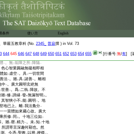
地地具
平等清淨等義
。
下
二
一
勝
。各有
所
司。十度十眞
一
レ
レ
知。又初二三地。如
次
レ
レ
勝。照明有
四。謂道品
レ
起智明･波羅蜜智明。此四
。平等乃至照明。如
是
一
レ
用条件
使い方
English
蔽
。淨
治細惑
。細惑淨盡。
一
一
思議無功用地
。一切法本
一
華嚴五教章科 (No.
2345_
普寂
撰 ) in Vol. 73
。如
大夢覺
。一切色心
二
一
復現前
。唯是一眞法界如
3
644
645
646
647
648
649
650
651
652
653
654
655
[行番号:
無
/
有
] [
一
一切智智
。從
是已後。以
一
レ
二
體
。無
垢障之所
障隔
一
三
二
一
。色心智業圓融無礙相即相
體如
虚空
。具
一切世間
二
一
二
善法
。雖
具
諸善
。離相
一
レ
二
一
地中
。廣大圓明玄絶無
一
世善
。爲
二執
障故。不
二
一
二
一
乘雖
修
諦縁
發
無漏智明
。
下
二
一
中
上
。其智狹小不
能
圓明
。地
レ
二
一
登地已上。離
我法麁分
二
一
一一當體如來藏心故。廣大
乘所修
同
。十地三位如
一
上
二
等。雖
罄
精力
。未
知
十地
レ
二
一
レ
二
。所謂寄言深趣何顯也。然
測。今憑
聖教
以辨
梗槪
。
二
一
二
一