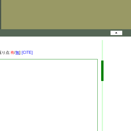
返り点:
有
/
無
]
[CITE]