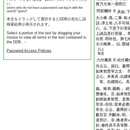
い。
實乃大海一滴而已
Users who do not have a password can log in with the
問若爾何
至
userID "guest".
具如
二
大小乘
爲
二乘
有
本文をドラッグして選択するとDDBの見出し語
一
二
一
中
説
淨土有
八不可得
検索結果が表示されます。
三
二
八。云
下意下行菩
二
Select a portion of the text by dragging your
上諸品意行菩薩
。
一
mouse to view all terms in the text contained in
出世
而何也。第七
一
the DDB. ・
大小兩乘
。以
聲縁
一
二
已上
Password Access Policies
取意
六付屬差
此付屬
至
斥云云。寂曰。纂釋
如來智慧等之文
問
一
之心。本來具
出纒
二
答。在纒因心。具
義。唯局
圓教
。經
二
一
覺修生。言
如來智
二
妙經如來智慧。是無
至非
但信
當來必應
三
二
常住
云云。纂釋於
一
下
數百言
判斷未
明。
一
レ
道所計。非
佛者所
二
於
修性具不具等際
二
一