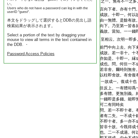
T2344_.73.0452a13:
之一。無有不一之多
い。
Users who do not have a password can log in with the
T2344_.73.0452a14:
言向下者。亦有十門
userID "guest".
T2344_.73.0452a15:
成故。十即一。何以
本文をドラッグして選択するとDDBの見出し語
T2344_.73.0452a16:
由一無體。是餘有故
検索結果が表示されます。
T2344_.73.0452a17:
向下。乃至第一皆各
T2344_.73.0452a18:
義故。當知。一一錢
Select a portion of the text by dragging your
T2344_.73.0452a19:
至相云。次明一即多
mouse to view all terms in the text contained in
the DDB. ・
T2344_.73.0452a20:
前門中向上去。向下
T2344_.73.0452a21:
成故。若一非十。十
Password Access Policies
T2344_.73.0452a22:
亦如是。十即一。縁
T2344_.73.0452a23:
成也。問。何但一不
T2344_.73.0452a24:
若非舍。爾時則無舍
T2344_.73.0452a25:
以柱即舍故。有舍復
T2344_.73.0452a26:
一故成一。復成十也
T2344_.73.0452a27:
但反上。一有體却爲
T2344_.73.0452a28:
多有體。更無別義。約
T2344_.73.0452a29:
一錢即是多錢。能即
T2344_.73.0452b01:
可二有同時矣
T2344_.73.0452b02:
問。若一不即十者。
T2344_.73.0452b03:
者有二失。一不成十
T2344_.73.0452b04:
不即十者。多一亦不
T2344_.73.0452b05:
皆非十故。今既得成
T2344_.73.0452b06:
也。二一不成過。何
T2344_.73.0452b07:
即不得成。由十不成