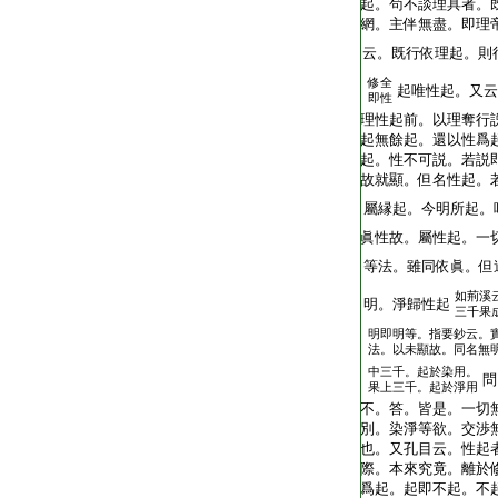
T2344_.73.0442a09:
起。茍不談理具者。
T2344_.73.0442a10:
網。主伴無盡。即理
T2344_.73.0442a11:
云。既行依理起。則
修全
T2344_.73.0442a12:
起唯性起。又云
即性
T2344_.73.0442a13:
理性起前。以理奪行
T2344_.73.0442a14:
起無餘起。還以性爲
T2344_.73.0442a15:
起。性不可説。若説
T2344_.73.0442a16:
故就顯。但名性起。
T2344_.73.0442a17:
屬縁起。今明所起。
T2344_.73.0442a18:
眞性故。屬性起。一
T2344_.73.0442a19:
等法。雖同依眞。但
如荊溪
T2344_.73.0442a20:
明。淨歸性起
三千果
明即明等。指要鈔云。
T2344_.73.0442a21:
法。以未顯故。同名無明
中三千。起於染用。
T2344_.73.0442a22:
問
果上三千。起於淨用
T2344_.73.0442a23:
不。答。皆是。一切
T2344_.73.0442a24:
別。染淨等欲。交渉
T2344_.73.0442a25:
也。又孔目云。性起
T2344_.73.0442a26:
際。本來究竟。離於
T2344_.73.0442a27:
爲起。起即不起。不