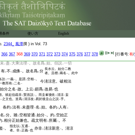
。三乘是實
故。又演義云。言
未盡理
上
二
一
二時中
但明
於空
。空是初門第三
般若
二
一
有
三乘
。隱
於一極
故。初教名並從
二
一
二
一
二
時
以得。云何空爲
初門
。法鼓經中。
一
二
一
爲
始。以
不空門
爲
。若爾彼第三
一
レ
二
一
レ
明
空。何得
名
初。以
未
顯
一極
故。
用条件
使い方
English
レ
レ
レ
レ
レ
二
一
此義
。加
分教名
會玄云。起信鈔説
文
一
二
一
二
o.
2344_
鳳潭
撰 ) in Vol. 73
始。法相云
分。即賢首意。故起信疏
圭山文
。錯爲
賢首疏
。然彼義
一
二
一
云。但説
諸法
366
367
368
369
370
371
372
373
374
375
376
377
378
[行番号:
有
/
二
曾無
此説
。宗密私所
改易
耳
二
一
二
一
未
盡
大乘法理
。故名爲
始。但説
一切
レ
二
一
レ
二
長水云。始分二教
。有
不
成佛
。故名爲
分
レ
二
一
レ
者。且標
兩名
。此中
二
一
各詮
一義
。是謂
空相
。
二
一
二
一
今淸涼意。破相法
一教而有
二名
二
一
始分之名
故。上云
頗爲
改易
也
一
三
二
一
錯。彼起信疏非
賢首説
。而圭峯後依
淸涼
妄
二
一
二
一
添
之文也。豈爲
淸涼改
易於後圭山之説
乎。
一
三
二
一
。各約
法有
未盡理
名
始。各約
人有
三
二
一
レ
三
二
名
分。雖
空相皆通
始分
。約
空始正
レ
三
二
一
レ
約
相分正始兼也。疏文明有
所屬
。不
レ
二
一
指玄以
互通
二
一
濫
。
亦非
淸涼新意
。淸涼
一
二
一
者。非
正義
也
二
一