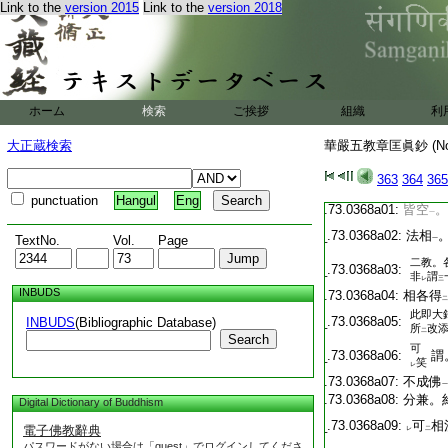
T2344_.73.0367c21:
乘是權
Link to the
version 2015
Link to the
version 2018
T2344_.73.0367c22:
者。第
T2344_.73.0367c23:
時中定
T2344_.73.0367c24:
深密二
T2344_.73.0367c25:
以
空門
二
T2344_.73.0367c26:
時既不
ホーム
検索
ご挨拶
組織
利
レ
T2344_.73.0367c27:
特由
二
大正蔵検索
華嚴五教章匡眞鈔 (N
T2344_.73.0367c28:
破相云
レ
此認
二
T2344_.73.0367c29:
363
364
365
。
punctuation
Hangul
Eng
T2344_.73.0368a01:
皆空
。
一
T2344_.73.0368a02:
法相
TextNo.
Vol.
Page
一
二教。
T2344_.73.0368a03:
非
謂
レ
三
INBUDS
T2344_.73.0368a04:
相各得
二
此即大
T2344_.73.0368a05:
INBUDS
(Bibliographic Database)
所
改
二
Search
可
T2344_.73.0368a06:
謂
笑
レ
T2344_.73.0368a07:
不成佛
一
T2344_.73.0368a08:
分兼。
Digital Dictionary of Buddhism
T2344_.73.0368a09:
可
相
電子佛教辭典
レ
二
パスワードがない場合は「guest」でログインしてくださ