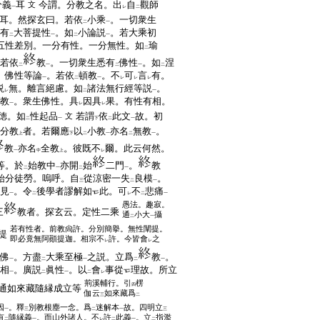
分義
耳
今謂。分教之名。出
自
觀師
文
一
レ
二
耳。然探玄曰。若依
小乘
。一切衆生
二
一
有
大菩提性
。如
小論説
。若大乘初
二
一
二
一
五性差別。一分有性。一分無性。如
瑜
二
若依
教
。一切衆生悉有
佛性
。如
涅
二
一
二
一
二
。佛性等論
。若依
頓教
。不
可
言
有。
一
二
一
レ
レ
レ
説
無。離言絕慮。如
諸法無行經等説
。
レ
二
一
教
。衆生佛性。具
因具
果。有性有相。
一
レ
レ
徳。如
性起品
若謂
依
此文
故。初
文
二
一
下
二
一
分教
者。若爾應
以
小教
亦名
無教
。
上
下
二
一
二
一
教
亦名
全教
。彼既不
爾。此云何然。
一
中
上
レ
等。於
始教中
亦開
始
二門
。
教
二
一
二
一
始分徒勞。嗚呼。自
從涼密一失
良模
。
三
二
一
見
。令
後學者謬解如
此。可
不
悲痛
一
二
レ
二
一
愚法。趣寂。
三
教者。探玄云。定性二乘
通
小大
攝
二
一
若有性者。前教尙許。分別簡擧。無性闡提。
提
即必竟無阿顚提迦。相宗不
許。今皆會
之
レ
レ
佛
。方盡
大乘至極
之説。立爲
教
。
一
二
一
二
一
相
。廣説
眞性
。以
會
事從
理故。所立
一
二
一
二
レ
荊溪輔行。引
楞
四
通如來藏隨縁成立等
伽云
如來藏爲
三
二
因
。釋
別教根塵一念。爲
迷解本
故。四明立
一
三
二
一
三
有
隨縁義
。而山外諸人。不
許
此義
。立
指濫
二
一
レ
二
一
二