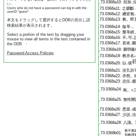
T2344_.73.0368a10:
但加
い。
二
Users who do not have a password can log in with the
T2344_.73.0368a11:
之臆斷
一
userID "guest".
T2344_.73.0368a12:
總皆無
レ
T2344_.73.0368a13:
教。即
本文をドラッグして選択するとDDBの見出し語
検索結果が表示されます。
T2344_.73.0368a14:
伽等
。
一
T2344_.73.0368a15:
槃等經
Select a portion of the text by dragging your
T2344_.73.0368a16:
不
可
mouse to view all terms in the text contained in
レ
レ
T2344_.73.0368a17:
若依
圓
the DDB. ・
二
T2344_.73.0368a18:
圓明備
Password Access Policies
T2344_.73.0368a19:
教亦名
中
T2344_.73.0368a20:
以
彼
二
T2344_.73.0368a21:
況孔目
T2344_.73.0368a22:
亦然。
T2344_.73.0368a23:
恣任
臆
二
T2344_.73.0368a24:
歟。○
T2344_.73.0368a25:
無性闡
T2344_.73.0368a26:
悉當

二
T2344_.73.0368a27:
少説
法
二
T2344_.73.0368a28:
八識。
善不善
T2344_.73.0368b01:
別教理