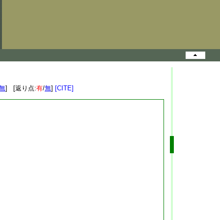
無
] [返り点:
有
/
無
]
[CITE]