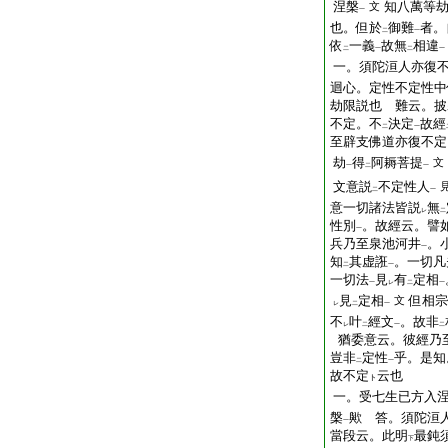
涅槃
知八萬等
文
一
也。但於
御難
者。
二
一
依
一義
故無
相違
二
一
二
一
一。須陀洹人亦復
迴心。定性不定性中
劫限説也 難云。披
不定。不
決定
故經
二
一
至辟支佛道亦復不定
劫
得
阿耨菩提
文
一
二
一
文意説
不定性人
二
一
意一切諸法皆説
無
レ
二
性別
。故經云。譬
一
兵乃至泉池河井
。
一
知
其虚誑
。一切凡
二
一
一切法
見
有
定相
一
レ
二
一
見
定相
但相宗
文
レ
二
一
不
叶
經文
。故非
レ
二
一
二
猶委意云。彼經乃
豈非
定性
乎。是知
二
一
故不定
云也
ト
一。受七生已方入
槃
歟 答。須陀洹
一
當段云。此明
最鈍
下