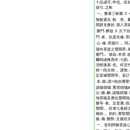
十品成可
申也。但
レ
放引
之歟
レ
一。樂著三昧樂
文
無餘還生
歟 答。
一
聞辟支佛於
第八菩
二
樂門
醉故
次下
文
一
門
者。此是先修
菩
一
二
心
修
菩薩行
。同
一
二
一
迴向菩提之聲聞昇
二
樂門
。彼由
本習
上
二
一
爾時諸佛爲作
七勸
二
一
消然後寤
也。何定
一
經一段文相
。謬致
一
二
定寂滅聲聞等。妄計
未
能
證
知自覺聖
レ
レ
諸隨煩惱
熏習煩惱
一
云
雖
離
諸隨煩惱
下
レ
二
一
地菩薩及應化聲聞哉
樂等
者。定是應
指
一
レ
聲聞
。但第七卷經
一
兩段
。初約
實類聲
一
二
被
備
難勢
文後段
レ
二
一
一。皆到阿耨菩提