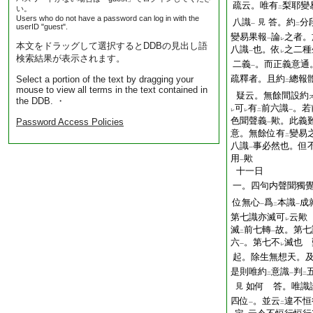
疏云。唯有
梨耶變
い。
二
Users who do not have a password can log in with the
八識
答。約
分
見
一
二
userID "guest".
變易果報
論
之者。
一
レ
本文をドラッグして選択するとDDBの見出し語
八識
也。依
之二種
一
レ
検索結果が表示されます。
二義
。而正義意通
一
疏釋者。且約
總報
Select a portion of the text by dragging your
二
mouse to view all terms in the text contained in
疑云。無餘間設約
the DDB. ・
可
有
前六識
。若
レ
レ
二
一
色聞聲義
歟。此義
Password Access Policies
一
意。無餘位有
變易
二
八識
事必然也。但
一
用
歟
一
十一日
一。四句内聲聞獨
位無心
爲
本識
成
一
二
一
第七識亦滅可
云歟
レ
滅
前七轉
故。第七
二
一
六
。第七不
滅也 
一
レ
起。除生無想天。
是則唯約
意識
判
二
一
二
如何 答。唯識
見
四位
。並云
違不恒
一
二