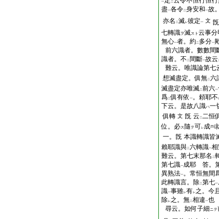
定
云令不恒行恒行
一
二
盡
各令
身安和
故
一
二
一
亦名
滅
彼定
文
旣
二
レ
一
七轉識
滅
云事分
ヲ
スト
無心
者。約
多分
一
二
一
前六識者。數數間
識者。不
間斷
故云
二
一
難云。唯識論第七
想滅盡定。俱無
六
二
滅盡定亦唯滅
前六
二
一
爲
俱有依
。頼耶不
二
一
下云。是故八識
一
ハ
俱轉
旣 云
二恒
文
二
位。必
隨
可
成
ス
テ
レ
一。旣 本識轉識皆
賴耶識與
六轉識
相
二
一
難云。第七末那名
二
第七識
成耶 答。
一
異熟法
。常恒無間
一
此轉識言。除
第七
二
一
識
事雖
有
之。今
一
レ
レ
除
之。無
相違
也
レ
二
一
尋云。如何子細
ニテ