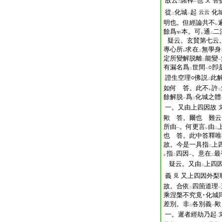
故云
諸禪
也
菩
文
二
一
從
化城
起
化
云云
二
一
明也。但經論共不
レ
餘爲
本。可
通
二
レ
二
疑云。玄賛第七云
專心所
求在
無學身
レ
二
定所變解脱離
能變
二
一
有漏名爲
世間
○卽
二
一
證生空理○佛説
此
二
如何 答。此不
許
レ
二
餘解脱
爲
化城之體
一
二
一。又由上四因故
歟 答。爾也 難云
所由
。何更言
由
一
レ
二
也 答。此中答釋唯
故。今是一具指
上
二
指
四因
。意在
最
レ
二
一
二
疑云。又由
上四
二
義
又上四因外梨
見
故。合依
四箇道理
二
一
乘涅槃不究竟･化城
差別。非
各別義
歟
二
一
一。遲者經劫乃起