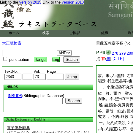
Link to the
version 2015
Link to the
version 2018
ホーム
検索
ご挨拶
組織
利
大正蔵検索
華嚴五教章不審 (No.
278
279
280
点:
有
/
無
]
[CITE]
punctuation
Hangul
Eng
TextNo.
Vol.
Page
故。未
入
無餘
之
レ
二
一
唱云
我生已盡等
也
二
一
INBUDS
一。小乘涅槃不究
歟 答。爾也 難云
INBUDS
(Bibliographic Database)
涅槃。不
墮
在三
Search
レ
離
諸戲論
究竟眞
二
一
答。當段 但於
難
レ
究竟
。今約
終敎
一
二
一
Digital Dictionary of Buddhism
一。此約終敎説
文
電子佛教辭典
有
八識五根
耶 
レ
二
一
パスワードがない場合は「guest」でログインしてくださ