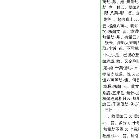
萬劫
歟。經
無量劫
一
二
劫
也 難云。楞伽
一
限
八萬
耶 答。
レ
二
一
萬等
。起信疏上云
一
云
極經八萬
。明知
二
一
於
楞伽文
者。或通
二
一
無量劫
歟。有量云
一
二
疑云。淨影大乘義
取
小滅
者。不可稱
二
一
中
度
是。已後心
一
レ
伽經説
故。又金剛
一
定
經
千萬億劫
文
一
二
一
提留支所譯。旣 云
二
但八萬等劫
也。何
一
章釋
楞伽
云。此
二
一
別説
五果住
無餘
下
二
一
楞伽經總相只云
無
二
論云
千萬億劫
例亦
二
一
三日
一。故楞伽云
楞
文
耶 答。多分同
十
二
無量劫不覺
七卷
文
卷經成耶 答。所引