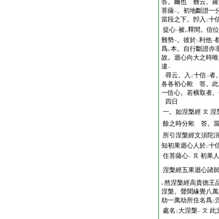
答。爾也 難云。羅
菩薩
。初地斷證一
一
當段之下。卽入
十
二
提心
被
釋間。信
一
レ
難勢
。彼於
利他
一
二
一
爲
本。自行斷證亦
レ
故。迴心向大之時唯
違
一
尋云。入
十信
者
二
一
各各初心歟 答。此
一信心。若横取者。
四日
一。如涅槃經
涅
文
餘之時分歟 答。
所引涅槃經文須陀洹
知初果迴心人於
十
二
住菩薩心
初果
見
一
涅槃經五果迴心諸
然涅槃經高貴徳王
レ
涅槃。聲聞緣覺八萬
劫一萬劫所住名爲
二
處名
大涅槃
此
文
二
一