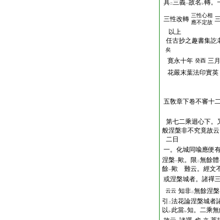
具
三義
故名
轉。
二
一
レ
三性心相
三性改轉
應不定故
以上
任古抄之趣書集訖
矣
寛永十年
三
癸酉
花嚴末葉法印實英
五敎章下卷不審十
第七二乘迴心下。
般涅槃非不究竟故云
二日
一。化城同喩應便
涅槃
歟。限
無餘體
一
二
餘
歟 難云。經文
一
或涅槃城者。諸禪
知非
無餘涅槃
云云
二
引
法花論涅槃城者
二
以
此當
知。二乘無
レ
レ