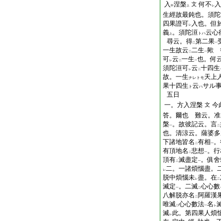
入
涅槃
何不
入
文
中
上
レ
生經故最鈍也。須陀
四果證可
入也。但
レ
義
。須陀洹
云心
トハ
上
尋云。得
第二果
二
一
一生故云
二生
歟 
二
一
可
云
一生
也。何
レ
二
一
須陀洹可
云
十四生
レ
二
故。一生
天上
ナレトモ
果十四生
云
サル
ト
ハ
五日
一。方入涅槃
今
文
答。爾也 難云。准
槃
。故彼記云。言
一
二
也。清涼云。薩婆多
下諸地皆名
有相
。
二
一
有頂地名
悲想
。行
二
一
頂有
滅盡定
。俱舍
二
一
二。一諸煩惱盡。
レ
脱中煩惱未
盡。在
レ
二
滅定
。二滅
心心數
一
二
八解脱亦名
阿羅漢
二
唯滅
心心數法
名
二
一
レ
滅
此。第四果人煩
レ