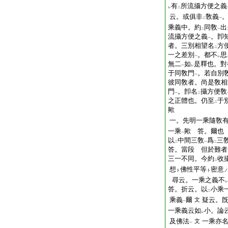
有
所流攝方便之義
レ
二
云。或俱非
敎義
二
一
乘義中。約
同敎
出
二
一
流攝方便之義
。卽
一
者。三別相望名
方
二
一之差別
。都不
思
一
レ
無二
如
是釋也。對
一
レ
于同敎門
。若自別
一
彼同敎者。尚是敎相
門
。卽名
攝方便敎
一
二
之正體也。仍至
于
二
歟
一。先明一乘隨敎
一乘
歟 答。爾也
一
以
中間三敎
爲
三
二
一
二
答。當段 但於難者
三一不同。今約
收
二
想
佛性平等
密意
ト
ト
ノ
尋云。一乘之義不
レ
答。折云。以
小乘
二
乘義
爾
疑云。旣
文
一
一乘義云如
小。論
レ
及佛法
一乘亦
文
一