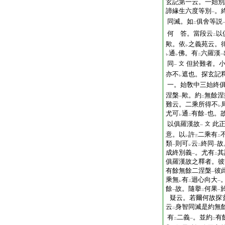
玄記第一云。一始別
諦緣生六度等別
。
一
同滅。如
俱舍等説
二
何 答。當段云
以
二
歟。依
之義苑云。
レ
通
佛。有
六羅漢
レ
レ
二
一
同
但於難者。
文
一
亦不
遮也。探玄記
レ
一。始敎中三始終
涅槃
歟。約
無餘涅
一
二
難云。二乘所得不
レ
尤可
通
有餘
也。
レ
二
一
以俱羅漢故
此
文
一
意。以
許
二乘有
レ
三
二
類
則可
云
終同
故
一
レ
二
一
成終別義
。尤有
其
一
二
俱羅漢故之釋者。彼
有餘無餘二涅槃
彼
一
乘無
有
迴心向大
レ
二
一
餘
故。隨擧
何果
一
二
一
疑云。若爾何故探
云
身智同滅是約無
二
有
二義
。並約
有
二
一
二