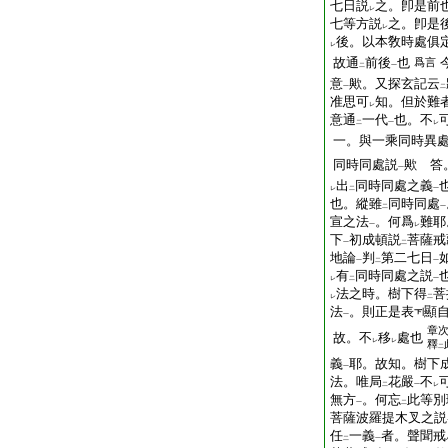
七日説
之。卽是前
レ
七等方説
之。卽是
レ
後。以本敎時處俱
レ
故通
前後
也
爲言
二
一
意
歟。又探玄記云
一
二
准思可
知。但於難
レ
意通
一代
也。不
二
一
レ
一。與一乘同時異
同時同處説
歟 答
一
出
同時同處之義
レ
二
一
也。縱雖
同時同處
二
一
宣之法
。何爲
難耶
一
レ
下
初成頓説
菩薩戒
一
二
地論
判
第二七日
一
二
一
有
同時同處之説
レ
二
一
法之時。樹下得
菩
レ
二
法
。則正是表
顯
一
章
故。不
移
處也
レ
レ
釋
二
義
耶。故知。樹下
一
法。唯局
花嚴
不
二
一
レ
無方
。何忘
此等別
一
二
菩薩波羅提木叉之説
任
一義
者。聲聞戒
二
一