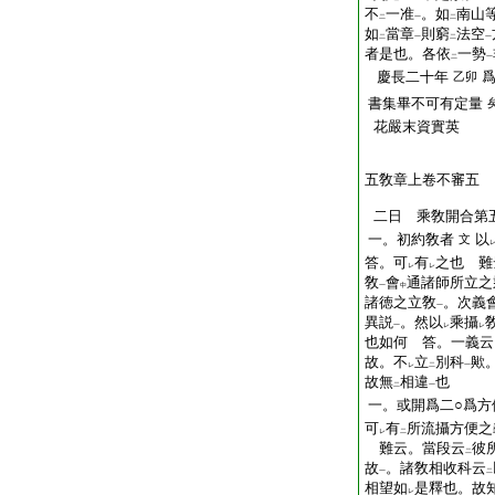
不
一准
。如
南山
二
一
二
如
當章
則窮
法空
二
一
二
一
者是也。各依
一勢
二
一
慶長二十年
乙卯
書集畢不可有定量
花嚴末資實英
五敎章上卷不審五
二日 乘敎開合第
一。初約敎者
以
文
答。可
有
之也 難
レ
レ
敎
會
通諸師所立之
一
中
諸徳之立敎
。次義
一
異説
。然以
乘攝
一
レ
レ
也如何 答。一義云
故。不
立
別科
歟
レ
二
一
故無
相違
也
二
一
一。或開爲二○爲方
可
有
所流攝方便之
レ
二
難云。當段云
彼
二
故
。諸敎相收科云
一
二
相望如
是釋也。故
レ