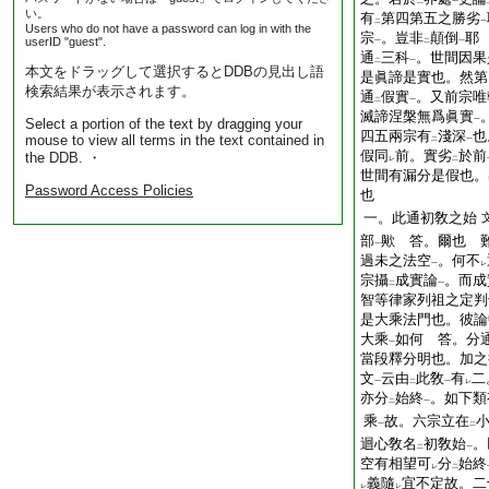
二
一
い。
有
第四第五之勝劣
二
一
Users who do not have a password can log in with the
宗
。豈非
顛倒
耶
userID "guest".
一
二
一
通
三科
。世間因果
二
一
本文をドラッグして選択するとDDBの見出し語
是眞諦是實也。然第
検索結果が表示されます。
通
假實
。又前宗唯
二
一
滅諦涅槃無爲眞實
Select a portion of the text by dragging your
一
四五兩宗有
淺深
也
mouse to view all terms in the text contained in
二
一
假同
前。實劣
於前
the DDB. ・
レ
二
世間有漏分是假也。
Password Access Policies
也
一。此通初敎之始
部
歟 答。爾也 
一
過未之法空
。何不
一
レ
宗攝
成實論
。而成
二
一
智等律家列祖之定判
是大乘法門也。彼論
大乘
如何 答。分
一
當段釋分明也。加之
文
云由
此敎
有
二
一
二
一
レ
亦分
始終
。如下類
二
一
乘
故。六宗立在
一
二
迴心敎名
初敎始
。
二
一
空有相望可
分
始終
レ
二
義隨
宜不定故。二
レ
レ