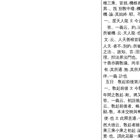
種三乘。皆就
機根
二
異
。旣 別敎中廢
一
二
機
論
其始終
耶。
一
二
一
一。度天人龍
今
文
答。一義云。約
レ
所被機
云
天人龍
一
二
一
文
云。人天善根皆
一
人天
者不
別約
所
一
三
二
之法
。故知。言
涅
一
二
理。卽法界法門也。
十善亦圓敎攝。尚非
有
其所通
無
其所
二
一
二
伴
一義
計也
二
一
五日 敎起前後第
一。敎起前後
今
文
年間之敎起
歟。將
一
答。一義云。初説後
云。敎起前後者。略
顯
敎。本末交映與
レ
便
也
此釋意通
文
一
二
然大徳云。敎起者雖
乘三乘小乘之初起
一
實
也。謂此花嚴一
一