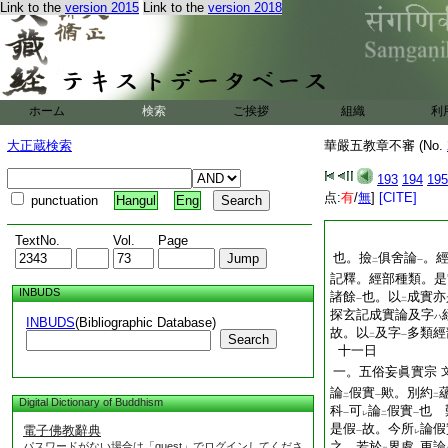
Link to the
version 2015
Link to the
version 2018
ホーム
検索
ご挨拶
組織
利
大正蔵検索
華嚴五教章不審 (No.
193
194
195
点:
有
/
無
]
[CITE]
punctuation
Hangul
Eng
TextNo.
Vol.
Page
也。撿
俱舍論
。
二
一
記釋。經部種類。是
INBUDS
諸餘
也。以
成實亦
一
二
探玄記成實論及字
ハ
INBUDS
(Bibliographic Database)
故。以
及字
多類經
Search
二
一
十一日
一。五俗妄眞實宗
論
假實
歟。別約
二
一
二
Digital Dictionary of Buddhism
科
可
論
假實
也 
一
レ
二
一
是假
故。今所
論假
電子佛教辭典
一
レ
之。若於
界處
更論
パスワードがない場合は「guest」でログインしてくださ