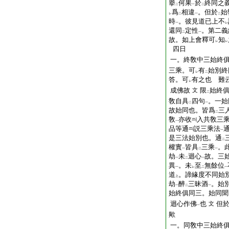
擧
何果
於
終同之
二
一
二
爲
相違
。但於
始
レ
二
一
二
時
。彼見道已上不
一
レ
還同
定性
。第二義
二
一
故。如上會釋可
知
レ
レ
四日
一。終敎中三始終
三乘。可
有
始別終
レ
二
答。可
有之也 難
レ
成佛故
限
始終
文
二
敎自具
四句
。一始
二
一
故始同也。皆爲
三
二
敎
亦收
入共敎三
一
品等通
説三乘法
一
是三法始別也。通
二
權實
皆具
三乘
。
一
二
一
劫
未
迴心
故。三
一
二
一
異
。未
至
無餘位
一
レ
二
一
道
。諦緣度不同始
上
劫
醉
三昧酒
。始
一
二
一
始終俱同三。始同聞
迴心作佛
也
但
文
一
歟
一。同敎中三始終