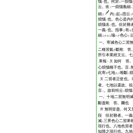
惱
也。何於
一煩惱
一
二
云。依
一煩惱麁細
二
一
細
内
起
惑云
ニ
ニ
ル
二
煩惱
也。色心是内
一
煩惱名
也。但於難
一
一義
也。指事
有
ニ
ル
一
細
喩
色心
ニナルニ
ヘテ
ト
一。寄滅色心二習
二種習氣
斷歟 答
ヲ
所引本業經文云。七
果報
如何 答
文
一
心煩惱種子也。言
二
此寄
七地
唯斷
ニハ
丙
二
二習者正使也。
文
者。七地以還故。祖
言
。故前特云
煩惱
一
二
一。十地二習無明
斷盡歟 答。爾也 
無明皆盡。何又
并
段 但於難者。一義
滅
三界色心二習果
二
現行也。八地色習者
知障之現行也。九地