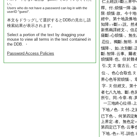
仁王經説○斷三界中
い。
釋。付
煩惱一障
論
Users who do not have a password can log in with the
二
一
userID "guest".
限
煩惱
故。今十地
一
一
經中。第十地及佛地
本文をドラッグして選択するとDDBの見出し語
知障
斷
説。然
検索結果が表示されます。
トヲ
スト
新舊兩譯經文
。信
一
Select a portion of the text by dragging your
薩斷
心煩惱
。無生
二
一
mouse to view all terms in the text contained in
忍位。獨斷
無明
二
一
the DDB. ・
惱障
。如
次別斷
一
レ
二
Password Access Policies
斷
智障
云事。爾者
二
一
煩惱障
也。但於難
一
引
文
復古云。
文
レ
位
。色心合取也
文
一
界心色等習煩惱
。
一
字
但經文。第
文
一
者七八九地。斷
色
二
所引。同
今章
有
二
一
二
一三地終心位得
上
二
下地ノ色
付
之
文
一
レ
已下色
。何第四定
一
上界定
者。無色定
マ
一
第四定已下色
云事
一
下地
色
可
訓也
ノ
ヲ
一
レ