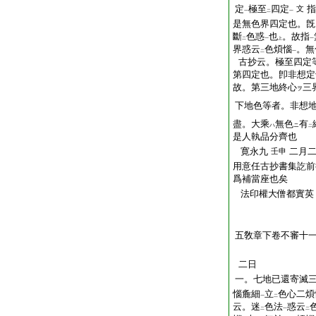
定
極至
四定
指
文
一
二
一
是無色界四定也。旣
斷
色惑
也
。故指
二
一
上
一
界惑云
色煩惱
。無
二
一
古抄云。極至四定
第四定也。卽非想定
故。第三地終心
三
ヲ
下地色等者。非想
盡。大乘
無色
有
ハ
ニ
二
是人執品分齊也
寛永九
二月
壬申
用意任古抄書集訖前
爲補當座也矣
法印權大僧都實英
五敎章下卷不審十
二日
一。七地已還寄滅
惱麁細
立
色心二煩
一
二
云。迷
色法
惑云
二
一
二