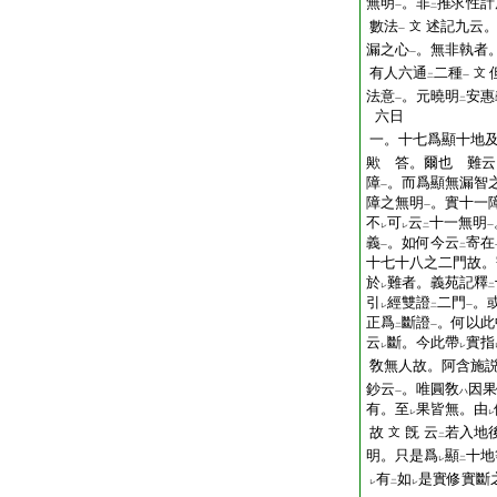
無明
。非
推求性計
一
二
數法
述記九云
文
一
漏之心
。無非執者
一
有人六通
二種
文
二
一
法意
。元曉明
安惠
一
二
六日
一。十七爲顯十地
歟 答。爾也 難云
障
。而爲顯無漏智
一
障之無明
。實十一
一
不
可
云
十一無明
レ
レ
二
一
義
。如何今云
寄在
一
二
十七十八之二門故。
於
難者。義苑記釋
レ
二
引
經雙證
二門
。
レ
二
一
正爲
斷證
。何以此
二
一
云
斷。今此帶
實指
レ
レ
敎無人故。阿含施
鈔云
。唯圓敎
因果
ハ
一
有。至
果皆無。由
レ
レ
故
旣 云
若入地
文
二
明。只是爲
顯
十地
レ
二
有
如
是實修實斷
レ
二
レ