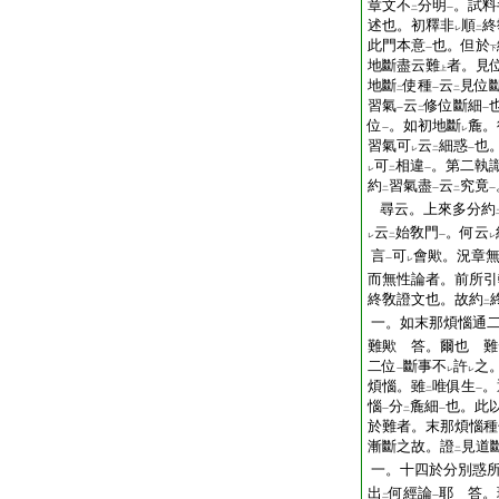
章文不
分明
。試料
二
一
述也。初釋非
順
終
レ
二
此門本意
也。但於
一
下
地斷盡云難
者。見
上
地斷
使種
云
見位
二
一
二
習氣
云
修位斷細
一
二
一
位
。如初地斷
麁。
一
レ
習氣可
云
細惑
也
レ
二
一
可
相違
。第二執
レ
二
一
約
習氣盡
云
究竟
二
一
二
一
尋云。上來多分約
云
始敎門
。何云
レ
二
一
レ
言
可
會歟。況章
一
レ
而無性論者。前所引
終敎證文也。故約
二
一。如末那煩惱通
難歟 答。爾也 難
二位
斷事不
許
之
一
レ
レ
煩惱。雖
唯俱生
。
二
一
惱
分
麁細
也。此
一
二
一
於難者。末那煩惱種
漸斷之故。證
見道
二
一。十四於分別惑
出
何經論
耶 答。
二
一