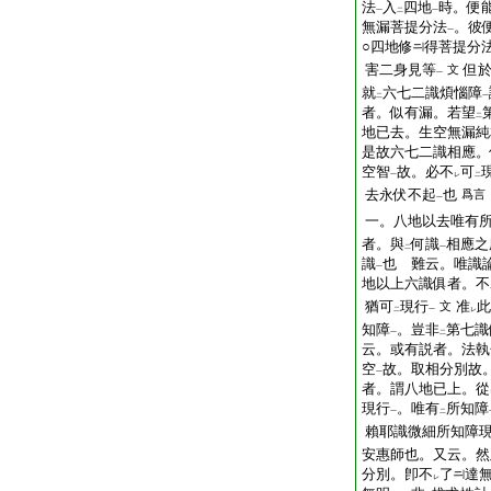
法
入
四地
時。便
一
二
一
無漏菩提分法
。彼
一
○四地修
得菩提分
害二身見等
但
文
一
就
六七二識煩惱障
二
一
者。似有漏。若望
二
地已去。生空無漏純
是故六七二識相應。
空智
故。必不
可
一
レ
二
去永伏不起
也
爲言
一
一。八地以去唯有
者。與
何識
相應之
二
一
識
也 難云。唯識
一
地以上六識俱者。不
猶可
現行
准
此
文
二
一
レ
知障
。豈非
第七識
一
二
云。或有説者。法執
空
故。取相分別故
一
者。謂八地已上。從
現行
。唯有
所知障
一
二
賴耶識微細所知障
安惠師也。又云。然
分別。卽不
了
達
レ