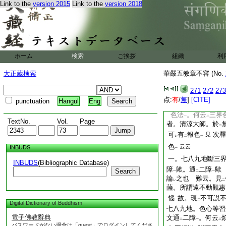
斷
今於
三地出
Link to the
version 2015
Link to the
version 2018
ナルヘシ
二
也。更無
習氣斷義
二
一
等者。是何煩惱耶 
迷
色法
惑云
色煩
二
一
二
煩惱
也。一義云。
一
二煩惱
也。意
微細
ハ
一
ホーム
検索
ご挨拶
組織
利
麁動
外
轉
惑
ニ
ニ
スル
大正蔵検索
華嚴五教章不審 (No.
外麁細法故。以
義
レ
十一日
271
272
273
一。前之三地斷三
点:
有
/
無
]
[CITE]
punctuation
Hangul
Eng
色煩惱斷歟 答。爾
色法
。何云
三界
一
二
TextNo.
Vol.
Page
者。清涼大師。於
二
可
有
報色
次釋
見
レ
二
一
色
云云
INBUDS
一
一。七八九地斷三
INBUDS
(Bibliographic Database)
障
歟。通
二障
歟
Search
一
二
一
論
之也 難云。見
レ
二
薩。所謂遠不動觀惠
惱
故。現
不可説
一
二
Digital Dictionary of Buddhism
七八九地。色心等習
電子佛教辭典
文通
二障
。何云
二
一
二
パスワードがない場合は「guest」でログインしてくださ