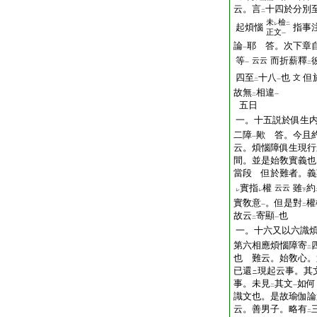
云。言
十四於分別
二
未
檢
レ
二
起煩惱
指事
正文
一
論
耶 答。次下章
一
等
而折薪釋
云云
一
二
四至
十八
也
但
文
二
一
故無
相違
二
一
五日
一。十五説於俱生
二障
歟 答。今且
一
云。煩惱障俱生現行
間。並是始敎實義也
當段 但於難者。義
實指
權
雖
約
云云
レ
レ
下
實敎意
。但是對
權
一
二
故云
寄顯
也
二
一
一。十六又以六識
第六相應煩惱障寄
二
也 難云。始敎心。
已還
現起云事。其
ニ
事。未見
其文
如何
二
一
識文也。是故瑜伽論
云。善男子。略有
二