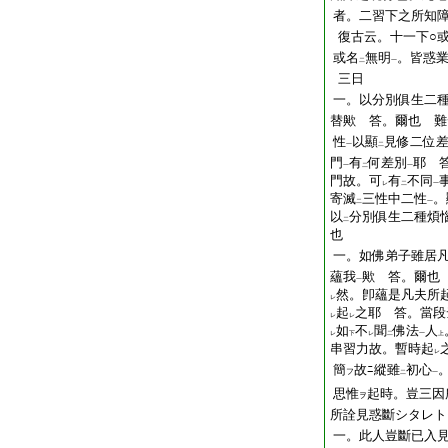
者。二習下之所知
復古云。十一下○
或名
無明
。皆惑
二
一
三日
一。以分別俱生二
替歟 答。爾也 難
性
以顯
見修二位
一
二
門
有
何差別
耶 
一
二
一
門故。可
有
不同
レ
二
一
寄滅
三性中二性
。
二
一
以
分別俱生二種煩
二
也
一。如佛弟子雖居
蘊我
歟 答。爾也
一
然。卽蘊是凡夫所
レ
起
之耶 答。當段
レ
レ
如
不
聞
佛法
人
レ
下
レ
二
一
上
串習力故。暫時起
レ
簡
故ﾆ縱雖
初心
フ
二
一
思惟
起時。豈三因
ヲ
所詮見惑斷シタレト
一。此人豈斷已入