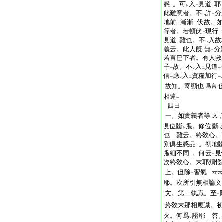
惑
。可
入
見道
耶
一
レ
二
一
此難意者。不
許
分
レ
二
地前
漸漸
伏故。
ニ
ニ
等者。若頓伏
現行
二
一
見道
難也。不
入故
一
レ
義云。此人旣 無
分
二
若言已下者。有人救
子
故。不
入
見道
一
レ
二
一
信
應
入
資糧加行
一
レ
二
一
故知。寄顯也
爲言
相違
一
四日
一。如實義者等
文
見位斷
麁。修位斷
レ
レ
也 難云。終敎心。
別俱生惑品
。初地
一
麁細不同
。何云
見
一
二
次終敎心。末耶煩惱
上。但除
習氣
云
二
一
耶。次所引無相論文
文。第二執識。至
二
終敎末那相應識。
火。何爲
證耶 答
レ