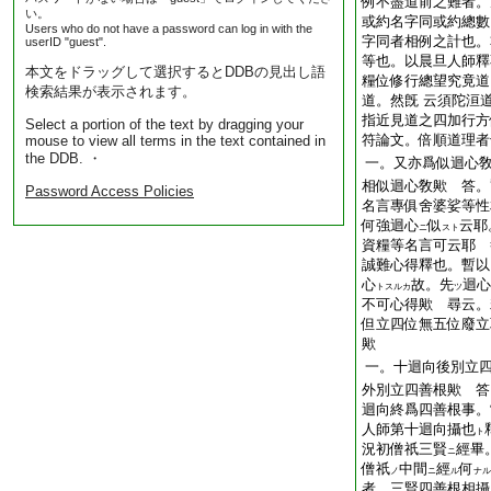
例不盡道前之難者。
い。
或約名字同或約總數
Users who do not have a password can log in with the
字同者相例之計也。
userID "guest".
等也。以晨旦人師釋
本文をドラッグして選択するとDDBの見出し語
糧位修行總望究竟道
検索結果が表示されます。
道。然旣 云須陀洹
指近見道之四加行方
Select a portion of the text by dragging your
符論文。倍順道理者
mouse to view all terms in the text contained in
the DDB. ・
一。又亦爲似迴心
相似迴心敎歟 答。
Password Access Policies
名言專俱舍婆娑等性
何強迴心
似
云耶
ニ
スト
資糧等名言可云耶 
誠難心得釋也。暫以
心
故。先
迴心
トスルカ
ツ
不可心得歟 尋云。
但立四位無五位廢立
歟
一。十迴向後別立
外別立四善根歟 答
迴向終爲四善根事。
人師第十迴向攝也
ト
況初僧祇三賢
經畢
ニ
僧祇
中間
經
何
ノ
ニ
ル
ナル
者。三賢四善根相攝