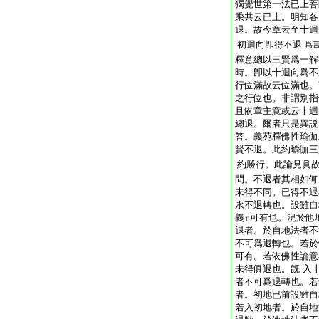
獨覺世第一法已上菩
乘共云已上。明知各
退。故今章云至十迴
初迴向卽得不退
爲
釋意總以三賢爲一解
時。卽以十迴向爲不
行位滿故云位滿也。
之行位也。非謂別指
且依章主意或云十迴
總退。爾者只是異
答。義苑釋佛性瑜伽
賢不退。此約瑜伽三
約勝行。此論見眞
問。不退者其相如何
未得不同。已得不退
永不退轉也。設雖自
義
可有也。況於他
モ
退者。於自地法者不
不可爲退轉也。若於
可有。若依佛性論意
未得俱退也。旣 入
者不可爲退轉也。若
者。初地已前設雖自
若入初地者。於自地