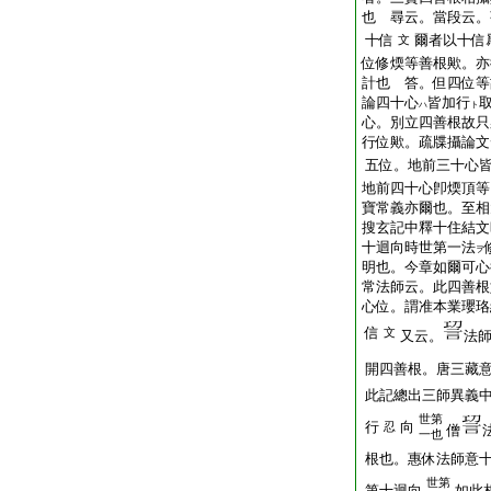
也 尋云。當段云。
十信
爾者以十信
文
位修煗等善根歟。亦
計也 答。但四位等
論四十心
皆加行
ハ
ト
心。別立四善根故只
行位歟。疏牒攝論文
五位。地前三十心
地前四十心卽煗頂等
寶常義亦爾也。至相
搜玄記中釋十住結文
十迴向時世第一法
ヲ
明也。今章如爾可心
常法師云。此四善根
心位。謂准本業瓔珞
信
文
又云。
法
開四善根。唐三藏
此記總出三師異義
世第
行
向
忍
僧
一也
根也。惠休法師意
世第
第十迴向
如此