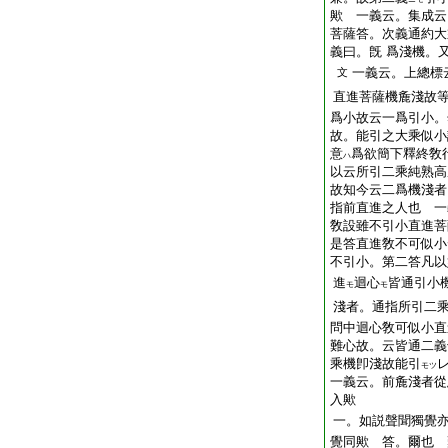
歟 一義云。集成云
菩薩答。次義通約大
義曰。旣 爲淺機。
一義云。上總標
文
直進菩薩機麁淺故
爲小故云一爲引小。
故。能引之大乘似小
意
爲欲簡下釋終敎
ハ
以云所引二乘純熟高
故知今云二爲機淺者
指前直進之人也 一
敎設雖不引小直進菩
是答直進敎不可似小
不引小。第二答凡以
進
迴心
皆通引小
モ
モ
淺者。通指所引二
問中迴心敎可似小直
難心故。云皆通二義
乘機卽淺故能引
モツ
一義云。前麁淺者從
入歟
一。如説聲聞獨覺
覺同歟 答。爾也 