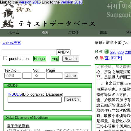
Link to the
version 2015
Link to the
version 2018
爲位耶 答。當段。
立爲位者。此始敎意
退。何爲位耶。故知
別意。故取十住爲位
成位者。正欲影似
ホーム
検索
ご挨拶
組織
利
九日
一。梁攝論云如須
大正蔵検索
華嚴五教章不審 (No.
四位者煗等四善根歟
見梁論文。只云有四
228
229
230
何輒釋煗等耶。何況
点:
無
/
有
]
[CITE]
punctuation
Hangul
Eng
四種方便。此方便之
尤有便歟。加之能例
TextNo.
Vol.
Page
心。所例之須陀洹道
耶。是晨旦人師開三
一。名之四方便
云
INBUDS
段釋分明也。但於難
INBUDS
(Bibliographic Database)
指何等位名四方便。
Search
也。於煗等四加行有
論云如須陀洹道前有
取信住行向如次配屬
時。取彼小乘煗等以
Digital Dictionary of Buddhism
是得意。則影似小乘
電子佛教辭典
五停心等更非所用也
パスワードがない場合は「guest」でログインしてくださ