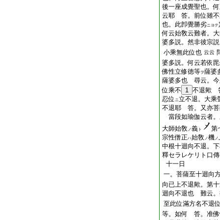
後一座成覺聖也。何
云耶 答。前位雖不
也。此卽覺勝劣
ニヨテ
何云始敎云難者。大
婆多説。然非彼宗説
小乘無此位也
云云
婆多説。何云若依毘
佛性立修徳等
薩婆
ヲ
薩婆多也 尋云。今
位乘不
1
不退歟 
忍位
立不退。大乘
ニ
不退耶 答。又亦菩
當段如瑜伽云者。
大師始敎
義
第
ノ
ト
宗性僧正
始敎
機
ハ
ノ
ノ
中根十迴向不退。下
釋セラレケリト口傳
十一日
一。菩薩至十迴向
向已上不退歟。第十
迴向不退也 難云。
至此位滿方名不退
等。如何 答。准佛