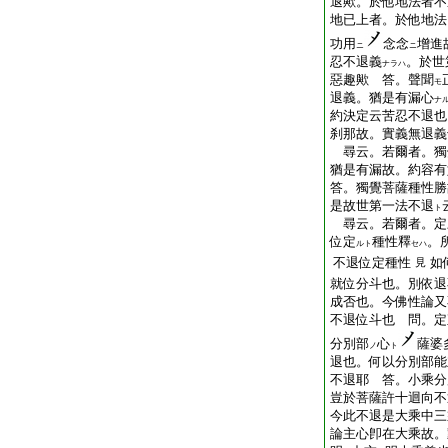
退歟。於他地法者不
地已上者。於他地法
功用
念念
增進
ニ
ニ
忍不退義
。於世
ナラハ
惡趣歟 答。聲聞
モ
退義。猶是有漏心
ナ
約決定云苦忍不退也
刹那故。實義無退義
尋云。若爾者。獨
猶是有漏故。約容
答。獨覺菩薩種性勝
是故世第一法不退
ト
尋云。若爾者。定
位定
種性釋
。
ルト
セハ
不退位定種性
如
見
就位分斗也。別依退
成否也。今佛性論又
不退位斗也 問。定
分別部
心
薩婆
ノ
ト
退也。何以分別部能
不退耶 答。小乘分
豈於菩薩許十迴向不
今此不退是大乘中三
論主心卽在大乘故。