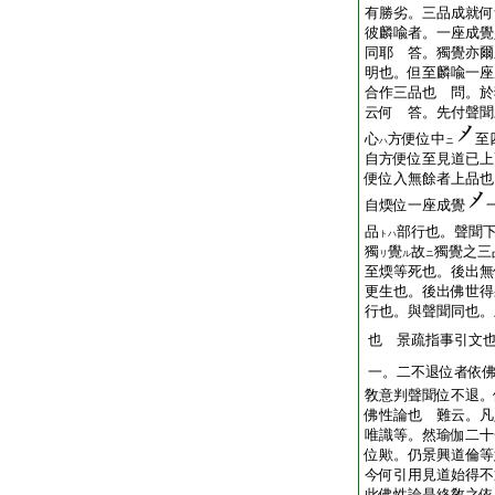
有勝劣。三品成就何
彼麟喩者。一座成覺
同耶 答。獨覺亦爾
明也。但至麟喩一座
合作三品也 問。於
云何 答。先付聲聞
心
方便位中
至
ハ
ニ
自方便位至見道已上
便位入無餘者上品也
自煗位一座成覺
品
部行也。聲聞
トハ
獨
覺
故
獨覺之三
リ
ル
ニ
至煗等死也。後出無
更生也。後出佛世得
行也。與聲聞同也。
也 景疏指事引文
一。二不退位者依
敎意判聲聞位不退。
佛性論也 難云。凡
唯識等。然瑜伽二十
位歟。仍景興道倫等
今何引用見道始得不
此佛性論是終敎之依