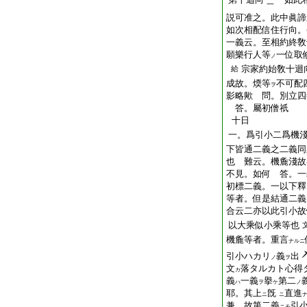
一
説可准之。此中眞諦
如次相配信住行向。
一義云。至相約終敎
願樂行人等
一位取
ノ
宗家約始敎十迴
給
成故。煗等
不可配
ヲ
影略歟 問。別立四
答。屬初僧祇
十日
一。爲引小二爲機
下皆通二義之二義同
也 難云。機麁淺故
不見。如何 答。一
初標二義。一以下釋
等者。但是結通二義
合云二亦以此引小故
以大乘似小乘等也
機麁等者。重言
ナルニ
引小ハカリ
義
出
ノ
ヲ
文
落タルカト心得
カ
義
一義
擧
第二
ハ
ヲ
ケ
ノ
耶。其上
旣
直進
ニ
ニ
兼。故第二義
引
ニモ