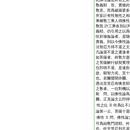
敎義耶 答。實雖此
敎意。而爲破薩婆多
所妄計有性無性之相
乘權敎三乘人得佛性
敎旣 許三乘各別以
義耶。仍引用之以爲
但於瑜伽論者。是隨
實義。則以今佛性論
法智忍方得不退之文
凡論退不退之遲速者
如菩薩者。終敎方盡
之菩薩解行頓契實理
住卽得不退。是速疾
故。願智力劣。至十
也。若爾聲聞亦爾。
愚法至苦忍有佛意耶
之敎者。一往對機以
歟 問。以佛性論爲
爾。正見論文云卽得
性之位
何爲位不
見
論第一云。菩薩十迴
佛性
問。佛性論
文
可爲始敎門證耶。何
也。何至苦忍判不退