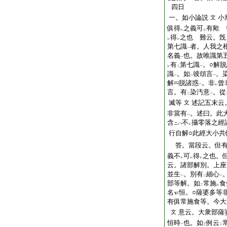
四日
一。如小論説
小
文
俱得
之義可
有歟 
レ
レ
得
之也 難云。旣
レ
レ
第七識
者。人我之
一
名義
也。故唯識第
一
有
第七識
。○解
レ
二
一
識
。如
彼頌言
。
一
二
一
解
脱諸惑
。非
曾
一
レ
言。有
染汚意
。從
二
一
滅等
述記五末云
文
非當有
。述曰。此
一
含
不
攝零落之經
ニハ
レ
行自解○此經大小共
答。當段云。但有
義不
可
得
之也。
レ
レ
レ
云。諸部解別。上座
並生
。別有
細心
一
二
一
部等解。如
常施
食
二
レ
名
恒。○薩婆多等
有俱常施食等。今大
意云。大衆部薩
文
恒時
也。如
例云
一
三
二