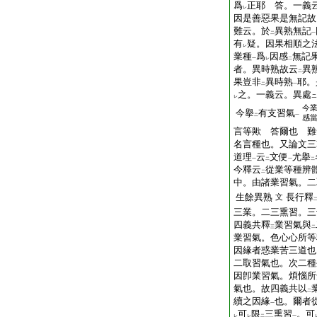
爲
正耶 答。一義
レ
因是善惡果是無記故
難云。於
異熟無記
二
一
有
疑。因果相順之
レ
業種
爲
因感
無記
一
レ
二
者。異時熟故云
異
二
果豈非
異時熟
耶。
二
一
之。一義云。異處
ニ
レ
今
今擧
有支習氣
二
一
感
言等歟 答爾也 難
名言種也。又論文三
道理
云
文便
尤擧
一
二
一
二
今釋云
從業等種辨
二
中。由諸業習氣。二
生餘異熟
長行釋
文
三業。二三熏習。三
四義共釋
業習氣與
三
二
業習氣。色心心所等
因緣者惑業苦三道也
二取習氣也。次二種
因卽業習氣。煩惱所
氣也。故四義共以
二
續之因緣
也。爾者
一
可
限
三熏習
。可
レ
レ
二
一