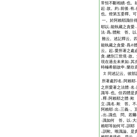
常恒不斷相續
也。
一
起
故。約
前後
有
一
二
一
レ
也。燈第五委釋。可
一。於阿賴耶識但
耶以
能執藏之貪愛
二
一
法
爲
體歟 答。以
一
レ
難云。述記釋云。
能執藏之貪愛
爲
一
云。起
愛所著之處
レ
貪
總別三世境
故。
二
一
現在過去未來如
其
二
時極希願故申
樂欣
二
同述記云。彼部
文
所著處卽名
阿賴耶
二
之所愛著之法體
名
一
二
識等
也。但四體是
一
釋
阿賴耶之體
歟
レ
二
一
立
識名
歟 答。不
二
一
阿賴耶
出
三義
。
一
二
一
出
識也 問。若爾
レ
レ
識如何 答。以
大
一
二
賴耶等如何可
訓耶
レ
訓歟。唯識論。是
レ
賴耶者境也 尋云。