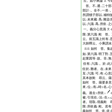
云。如小乘論
今
文
答。不
通
二十部
レ
二
部計
。全不
一准
一
二
一
所謂犢子部以
補特
二
以
未來藏
爲
雜染
二
一
二
以
六識
爲
所依
之
二
一
二
一
一。義分心意識
文
限
第六識
歟 答。
二
一
云。前五識上何有
二
大師釋云。小乘謂未
如何 答。集
云云
如
第六識
明了對
二
一
二
起業因等
故。非
無
一
レ
但有
六識
。於
此
二
一
二
但於
難者。在
未來
レ
二
亙
六識
可
有
心意
二
一
レ
二
其本故歟 尋云。薩
如何 答。薩婆多意
來
位
有
時
名
心
ノ
ニ
ル
ヲ
レ
義。過去
所依
ヲ
ト
被
引現在
法
生
ノ
ハ
スル
レ
者。現取
境義歟 
レ
限
所依義
歟。若有
二
一
義如何 答。依
依
二