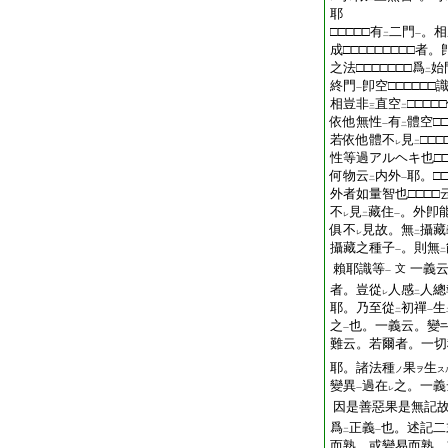
耶
□□□□□有
二門
。相
二
一
成□□□□□□□□□者
之法□□□□□□□爲
始
二
終門
卽空□□□□□
一
相豈非
直空
□□□□
三
二
依他無性
有
體空□
一
二
若依他體不
見
□□
レ
二
性等過アルヘキ也□□
何物云
内外
耶。□
二
一
外者如量智也□□□
不
見
藏住
。外卽
レ
二
一
俱不
見故。無
攝藏
レ
二
攝藏之種子
。則無
一
二
賴耶識等
一義
文
一
者。豈從
人感
人總
レ
二
耶。乃至從
初禪
生
二
一
之
也。一義云。變
一
難云。若爾者。一切
耶。諸法種
果
生
ノ
ヲ
ス
變異
過在
之。一義
一
レ
因是善惡果是無記
爲
正義
也。述記二
二
一
而熟。或變易而熟。