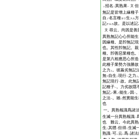
招名
異熟果
但
文
レ
二
一
無記是皆增上緣種子
自
名言種
生
方
ノ
ヨリ
スル
記
故。是以述記
ナルカ
尋云。尚因是善
文
異熟無記心心所能生
因緣種。是卽無記現
也。其性卽無記。親
種。卽善惡業種也。
是第六相應思心所造
此種子業勢力強勝故
之力
。彼羸劣無記
上
無
自生
現行
之力
下
二
一
上
無記現行
故。此無
一
記種子
。力劣故隱
一
無記
果
能生
因
ノ
ノ
ノ
一
之法
。雖
然實能生
一
レ
也
一。異熟報識爲諸
生滅一分異熟報識
一
也 難云。今此異熟
生
其體
但得
生滅
二
一
二
熟識
可
云
爲
諸法
一
レ
レ
二