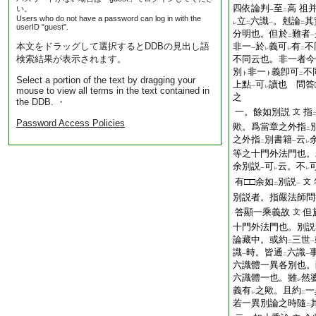
四依論判
至
高 祖
い。
一
二
Users who do not have a password can log in with the
立
六識
。剋論
其
レ
二
一
二
userID "guest".
分明也。但於
難者
二
一
本文をドラッグして選択するとDDBの見出し語
非一
於
義可
有
不
一
レ
レ
二
検索結果が表示されます。
不同云也。非一者今
別
非一
義卽可
不
ト
ト
二
Select a portion of the text by dragging your
上點
可
讀也 問答
一
レ
mouse to view all terms in the text contained in
之
the DDB. ・
一。餘如別説
指
文
Password Access Policies
歟。爲當章之外指
二
之外指
別書籍
云
二
一
レ
等之十門外法門也。
余別説
可
云。不
一
レ
レ
有□□余如
別説
文
二
一
別説者。指嚴法師問
答顯一乘義故
但
文
十門外法門也。別説
論藏中。或約
三世
二
一
識
時。皆通
六識
一
二
一
六識體一異各別也。
六識體一也。雖
然
レ
義有
之歟。且約
一
レ
二
若一異別論之時隨
二