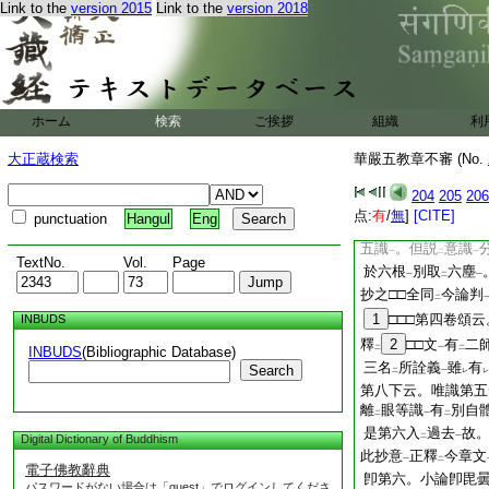
レ
レ
二
Link to the
version 2015
Link to the
version 2018
見
之
レ
レ
一。如小乘論俱有
眼等六識
歟。別指
一
二
六識
但是一意識也
一
性唯一乎。況薩婆多
ホーム
検索
ご挨拶
組織
利
體
。乃至過去之法
一
獨何無
實體
哉。若
二
一
大正蔵検索
華嚴五教章不審 (No.
爲
用者。全同
大乘
レ
二
信論明
五意
中。説
二
一
204
205
206
六塵
名爲
意識
亦
一
二
一
点:
有
/
無
]
[CITE]
punctuation
Hangul
Eng
云。名
意識
者。此
二
一
五識
。但説
意識
一
二
一
TextNo.
Vol.
Page
於六根
別取
六塵
一
二
一
抄之□□全同
今論判
二
1
□□□第四卷頌
INBUDS
釋
2
□□文
有
二
INBUDS
(Bibliographic Database)
二
一
二
三名
所詮義
雖
有
Search
二
一
レ
レ
第八下云。唯識第五
離
眼等識
有
別自
二
一
二
是第六入
過去
故
Digital Dictionary of Buddhism
二
一
此抄意
正釋
今章文
一
二
電子佛教辭典
卽第六。小論卽毘
パスワードがない場合は「guest」でログインしてくださ