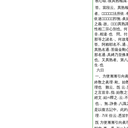
敎心取
彼異熟報識
二
答。當段云。異熟
者。□□□□□法所依
一
依迷□□□□□卽無
眞
二
之義
故。□□□異熟
一
性相二宗心別也。何
非
相違
也 問。付
二
一
那等之諸名
。何故
一
答。阿賴耶名不
通
レ
二
異熟名通
菩薩金剛
二
那名通
具縛乃至佛
二
也。又異熟者。第八
生
也
一
六日
一。方便漸漸引向
終敎之眞理
歟。始
一
理也 難云。旣 云
二
之言豈非
指
始敎之
レ
二
經文
結
釋之
云
一
一
二
也
。無
諍會
八識
一
レ
二
是以復古記中。此約
理
但云
悉皆
乃至
一
二
旣 方便漸漸引向眞