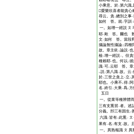
小乘意。於
第六識
二
□愛樂欣喜者能貪
尋云。貪
總別之事
二
一
如何 答。就
字訓
二
一
一。如增一經説
文
耶
歟 答。爾也 
一
文
如何 答。當段
一
攝論無性攝論
四種
ニ
故。章主依
論説
也
二
一
檢
增一經説
。但貪
二
一
種賴耶
也。何以
彼
一
二
識
可
云耶 答。章
一
レ
説
第八識
故。云
レ
二
一
二
於
三世之貪上
立
二
一
二
耶也。小乘不
得
阿
レ
二
名
終引
大乘
爲
方
一
二
一
二
五日
一。從業等種辨體
三有支熏習
者。述
一
分義。卽三有因生
二
六識
皆有
此熏
文
一
二
一
果有
名
有支
故。
一
二
一
一。異熟報識
異
文