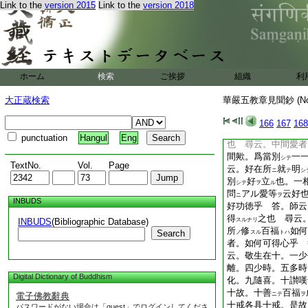
Link to the
version 2015
Link to the
version 2018
爲
體
釋
故。
スト
ト
スルカ
問。此三説
中
各
ノ
ニ
三説中。於四句不論
説四句隨三重可論四
初二説者。常無常四
常阿含門
中。論常
ホーム
検索
ご挨拶
組織
利
ノ
第二兩重四句
。亦
モ
大正蔵検索
華嚴五教章見聞鈔 (N
六十四。問。章云
如何乎 答。相者三
166
167
168
十二相
中間
愛
好
ノ
ノ
ヲ
punctuation
Hangul
Eng
也 尋云。中間愛者
間歟。爲當別
一
シテ
TextNo.
Vol.
Page
云。好在所
就
明
ニ
テ
シ
別
好
立
也。一
シテ
ヲ
ル
問
アル愛等
云好
ニ
ヲ
INBUDS
好功徳乎 答。師云
得
之也 尋云
INBUDS
(Bibliographic Database)
スルナリ
所
修
百福
如何
Search
ノ
スル
トハ
者。如何可得心乎 
云。敬生在十。一少
離。四少時。五多時
Digital Dictionary of Buddhism
化。九隨喜。十讃嘆
十故。十善
百福
電子佛教辭典
ニテ
ヲ
十戒各具十戒。是故
パスワードがない場合は「guest」でログインしてくださ