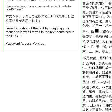
い。
智論等問意如何 答
Users who do not have a password can log in with the
三身
佛果
上
三徳
ハ
ノ
ノ
userID "guest".
見。然者如何智論等
本文をドラッグして選択するとDDBの見出し語
業所到乎問
也。次
フ
検索結果が表示されます。
無而忽有之法。更可
化身。於三十二相出
Select a portion of the text by dragging your
身
。條
得心
mouse to view all terms in the text contained in
ヲ
シト
シ
the DDB. ・
答亦以二義兩科答
フ
金鏘馬麥等○
此
文
Password Access Policies
惱中
且
擧二惱。
ニ
ク
六十五。問。章云。
並是實徳。此約直
所談佛身。於實報身
也。如何就相好成
於實報身者。雖論界
好者。二教更不可有
聖道
斷
惑
非
ハ
スレトモ
ヲ
限迴心教歟。ハタ
答。師云。此義大小
法門也。專起信等義
意。非滅報故義
。
ハ
意
以上
爲引二乘
ハ
ノ
故致此了簡歟。雖然