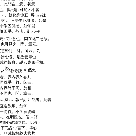
。此問在二意。初意
ハ
也。倶
是
可絶凡小智
モ
レ
。就化身佛直
辨
往
ニハ
ニ
スルヤ
意
。三身中化身者。即是
ノ
ハ
非修因所感。如何就
修因乎。然者。亂
報
スノ
云
問
意也。問在此二意故。
フ
ノ
也可見之 問。章云。
ル
文意如何 答。師云。九
略餘七惱。是故云等也
或約報身。説八萬四千相。
然更
文
進及
教等説
者。界内界外各別
一同義乎 答。師云。
内界外不同。於相
不同也 問。章云。
滅
報
故
然者。此義
文
ルカ
スルニ
ヲ
通直進教歟。如何
一同義。不可有改轉
。在明證也。但末師
ハ
限迴心教釋之也。此説
ノ
同下而説
言下。得心
クノ
。非滅報故義大乘共