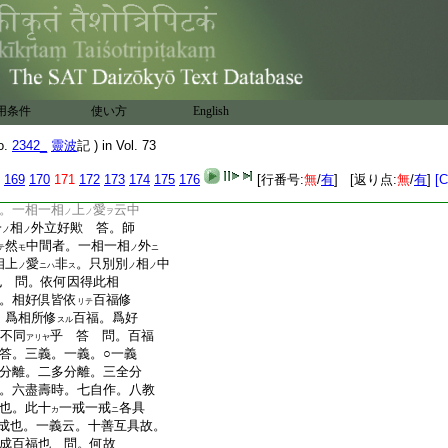
不可屬常途三大廢立歟
作
常等四句見
然者。隨
ルト
エタリ
不同歟 答。師云。
句不同也。先如
句
。第四約體中於無
ハ
無常等四句也。準此第
用条件
使い方
English
可不同也
爲言
o.
2342_
靈波
記 ) in Vol. 73
。明相好者
相與好不同
文
十二相。如常。好者。此三
169
170
171
172
173
174
175
176
[行番号:
無
/
有
] [返り点:
無
/
有
]
[C
也。令身端嚴故。好得名
ト
。一相一相
上
愛
云中
ノ
ノ
ヲ
一
相
外立好歟 答。師
ノ
ノ
然
中間者。一相一相
外
テ
モ
ノ
ニ
相上
愛
非
。只別別
相
中
ノ
ニハ
ス
ノ
ノ
也 問。依何因得此相
。相好倶皆依
百福修
リテ
。爲相所修
百福。爲好
スル
不同
乎 答 問。百福
アリヤ
答。三義。一義。○一義
分離。二多分離。三全分
。六盡壽時。七自作。八教
也。此十
一戒一戒
各具
カ
ニ
成也。一義云。十善互具故。
成百福也 問。何故