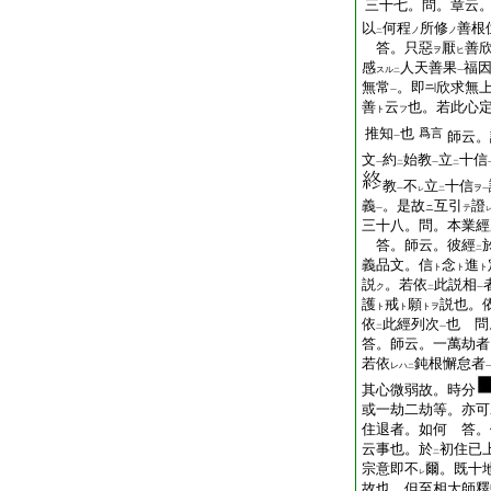
三十七。問。章云
以
何程
所修
善根
ノ
ノ
二
答。只惡
厭
善
ヲ
ヒ
感
人天善果
福
スル
二
一
無常
。即
欣求無
一
善
云
也。若此心
ト
フ
推知
也
爲言
師云。
一
文
約
始教
立
十信
一
二
一
二
教
不
立
十信
ヲ
一
レ
二
一
義
。是故
互引
證
ニ
テ
一
三十八。問。本業經
答。師云。彼經
二
義品文。信
念
進
ト
ト
ト
説
。若依
此説相
ク
二
一
護
戒
願
説也。
ト
ト
トヲ
依
此經列次
也 
二
一
答。師云。一萬劫者
若依
鈍根懈怠者
レハ
二
其心微弱故。時分
或一劫二劫等。亦可
住退者。如何 答。
云事也。於
初住已
二
宗意即不
爾。既十
レ
故也。但至相大師釋