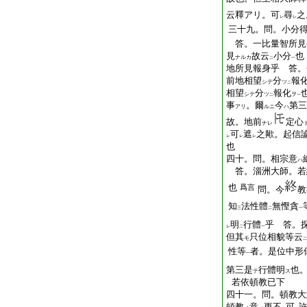
云釋アリ。可
尋
之
レ
レ
三十九。問。小分
答。一比量智所見
見
故云
小分
也
ナルカ
二
一
地所見報身乎 答。
前地相望
分
報
シテ
ツ
二
相望
分
報化
シテ
ツ
ヲ
二
一
事
。爾
今
第三
アリ
ルニ
ハ
故。地前
定心
ナレ
可
遮
之歟。起信
レ
レ
レ
也
四十。問。相宗意
ハ
答。淄洲大師。若
也
爲言
問。今
教
知
法性體
無慳貪
三
二
一
明
行體
乎 答。
レ
二
一
但其
只位相貌等云
モ
二
性等
者。是位中形
一
第三是
行體明
也
テ
ス
若依頓教已下
四十一。問。頓教大
頓教
意
更不
可