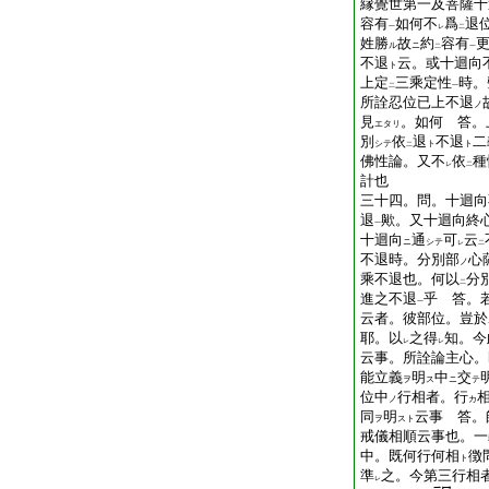
縁覺世第一及菩薩十
容有
如何不
爲
退
一
レ
二
姓勝
故
約
容有
ル
ニ
二
一
不退
云。或十迴向
ト
上定
三乘定性
時。
二
一
所詮忍位已上不退
ノ
見
。如何 答。
エタリ
別
依
退
不退
二
シテ
ト
ト
二
佛性論。又不
依
種
レ
二
計也
三十四。問。十迴向
退
歟。又十迴向終
一
十迴向
通
可
云
ニ
シテ
レ
二
不退時。分別部
心
ノ
乘不退也。何以
分
二
進之不退
乎 答。
一
云者。彼部位。豈於
耶。以
之得
知。今
レ
レ
云事。所詮論主心。
能立義
明
中
交
ヲ
ス
ニ
テ
位中
行相者。行
ノ
カ
同
明
云事 答。
ヲ
スト
戒儀相順云事也。一
中。既何行何相
徴
ト
準
之。今第三行相
レ