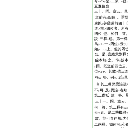
今
不
望
二乘
就
ハ
ニ
レ
二
一
二
直進位也
三十。問。章云。見
道前有
四位
。謂
二
一
廣以
菩薩道前四十
二
道
前
四位者。所
ノ
ノ
四位
也。如何 答
一
説
三釋
也。第一釋
二
一
爲
一
四位
云
シテ
ト
ト
フ
レ
如
上。但其四
クニス
レ
也。是
言總意別釋
レ
餘本無
之。準
餘
レ
二
爾。既道前四位云
レ
位
。其故
既
道
ナルヤ
ハ
ニ
根
耶。例
近
見
ニ
セハ
一
二
其上眞諦梁論疏
言
不
可
及
異論
者歟
レ
レ
二
一
第二僧祇
歟 答。
一
三十一。問。章云
何 答。第二釋有
ル
二
云
者。是二乘機淺
フ
故。能引直往無
力
レ
二兩釋。如何可
心
二