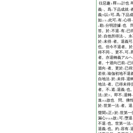
往惡趣
釋
計也
ト
スル
義
。爲
下品成就
一
二
一
義
以
可
爲
下品
ヲ
テ
レ
二
如
此可
有
心得
シト
レ
レ
二
一
勘
分明證據
也 
レ
二
一
答。於
不退
有
已
二
一
二
於
自他所得法
。永
二
一
於
未得
者。退義可
二
一
也。但今不退者。於
得不同
。更不
可
一
レ
レ
者。亦退轉義アルヘ
者。十迴向已前
已
ハ
迴向
者。更於
已得
一
二
若依
瑜伽初地不退
二
自地法
於
未得
退
一
二
一
地法
者。已得未得
一
者。不
遮
退義
也
レ
二
一
法
於
。即不
退轉
ニ
テ
二
進
故也 問。佛
スル
於
世第一法
者。退
二
一
聲聞
正
於
世第一
モ
ク
二
漏心
故
可
墮退
ナルカ
ニ
二
不退
也。世第一法
ハ
一
退義
也。約
容有
一
二
一