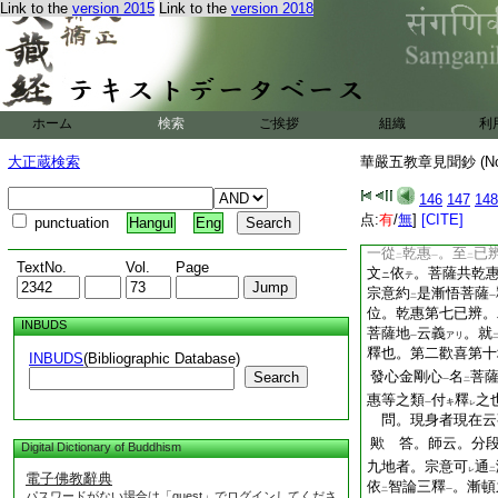
Link to the
version 2015
Link to the
version 2018
二十六。問。三界九
之歟。如何 答
云
レ
倶舍云。欲
靜慮
ト
ト
地
。以
此爲
十一
一
レ
二
中
入
滅盡定
。
ニ
ル
ヲ
二
一
二十七。問。章云
ホーム
検索
ご挨拶
組織
利
退信位證念四不退
大正蔵検索
華嚴五教章見聞鈔 (N
問。於
忍位
有
上
二
一
二
退
歟。答。師云。
146
147
148
一
二十八。問。乾惠等
点:
有
/
無
]
[CITE]
punctuation
Hangul
Eng
答。智論中
。於
第
ニ
二
一從
乾惠
。至
已
二
一
二
TextNo.
Vol.
Page
文
依
。菩薩共乾
ニ
テ
宗意約
是漸悟菩薩
二
一
位。乾惠第七已辨。
INBUDS
菩薩地
云義
。就
アリ
一
釋也。第二歡喜第十
INBUDS
(Bibliographic Database)
發心金剛心
名
菩
Search
一
二
惠等之類
付
釋
之
キ
一
レ
問。現身者現在云
歟 答。師云。分
Digital Dictionary of Buddhism
九地者。宗意可
通
レ
二
電子佛教辭典
依
智論三釋
。漸頓
二
一
パスワードがない場合は「guest」でログインしてくださ