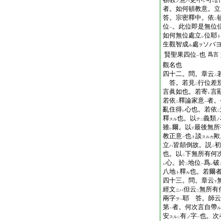
ノ
ハ
レ
レ
者。如何頓教意。立
答。宗密釋中。依
二
位
。此位即是無位
一
如何無位處立
位耶
ト
レ
生觀智成
處
ソバ
ル
ヲ
賢聖果四位
也
爲言
一
觀名也
四十二。問。章云
二
答。若見
行位差
二
言眞如也。若寄
言
レ
若依
釋論家意
者。
二
一
亂住得
心也。若依
レ
二
釋
也。以
義類
スル
テ
ノ
二
雖
爾。以
最後無所
レ
下
教正意
也
談
歟
ト
スルカ
一
立
皆顛倒故。説
初
ハ
二
也。以
下無所有何
二
心。於
地位
爲
破
レ
二
一
レ
八地
釋
也。若爾
ト
ル
四十三。問。章云
下
經文
但云
無所有
ニハ
二
兩字
耶 答。師云
ヲ
一
第
者。何次言自帶
ル
一
安
有
字
也。次
スル
ノ
二
一