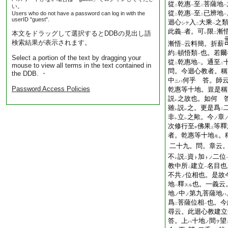
從
乾惠
至
菩薩地
い。
二
一
二
一
從
乾惠
至
已辨地
Users who do not have a password can log in with the
二
一
二
一
userID "guest".
迴心
入
大乘
之
シテ
二
一
此義
者。可
限
漸
本文をドラッグして選択するとDDBの見出し語
一
レ
二
検索結果が表示されます。
漸悟
云料簡。折薪
一
約
頓悟類
也。若爾
二
一
Select a portion of the text by dragging your
從
乾惠地
。通至
mouse to view all terms in the text contained in
二
一
二
問。今迴心教者。稱
the DDB. ・
中
何乎 答。師
ニハ
Password Access Policies
乾惠等十地。豈是稱
説
之故也。如何 
レ
雖
説
之。更是爲
レ
レ
二
非
立
之歟。今
章
ノ
レ
レ
次修行至
佛果
等釋
中
上
者。乾惠等十地
。
モ
二十九。問。章云
不
説
資
加
二位
ト
トノ
レ
二
教中所
建立
名目也
二
一
不共
位相也。是故
ノ
地
釋
也。一義云
スル
一
地
中
第九菩薩地
ノ
ノ
ハ
爲
菩薩位相
也。今
二
一
尋云。此迴心教建立
答。上
十地
間
望
ハ
ノ
ヲ