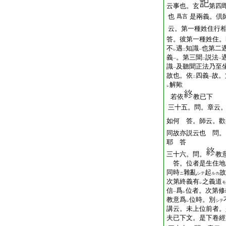
云事也。玄
第四
也
是兩義。倶
爲言
云。第一種姓住行
答。彼第一種姓住。
不
遇
知識
也第二
レ
二
一
義
。第三聞
説法
一
二
一
識
及聽聞正法乃至
一
故也。依
四義
故。
二
一
解歟
レ
若依
教已下
三十五。問。章云
如何 答。師云。歡
同故亦説云也 問。
耶 答
三十六。問。
教
答。位者是生住地
同時
雜亂
起
故
ニ
シテ
ルカ
次第終義有
之義道
モ
レ
信
爲
位者。次第修
一
レ
教意爲
位時。別
シテ
レ
講云。未上位前者。
夫已下文。是下卷經