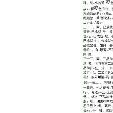
釋。引
小義通
レ
二
故
釋
教直往。
トノ
乘純熟高勝
故
ナルカ
ニ
此始教二乘機即淺
キ
ニナルノ義
アリ
三十二。問。已成
等云
已成就
乎 答
二
一
位
云
已成就
歟。
ヲ
二
一
已成就
也。未成就
ヲ
一
品欲樂者。如何 答
善根
。有
厚薄
不
ニ
ノ
二
同
也
一
三十三。問。三品加
意
者。恒時尊重二
一
品加行
也。於
二加
一
二
加行
也。二加行具
一
義引
般若燈論
爲
二
一
二
於
一位上
。則能
二
一
一義云。七方便云
二
行
。修道
云
上
ヲハ
一
二
便
。總名
下品加行
一
二
趣
耶。四善根中煗
ト
一
忍位已上
者。既云
一
二
位
乎 答。此四
ナラン