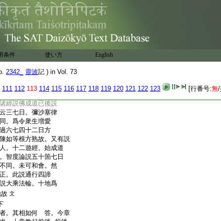
日。大小乘説。理合
觀樹等事。容有異也。
但定賓
已上
事
知故
師義。還成古能見聞
異論。
一定歟。雖然。
用条件
使い方
English
之説也
有異。而其中可有正
o.
2342_
靈波
記 ) in Vol. 73
。
機末教故。任其當
111
112
113
114
115
116
117
118
119
120
121
122
123
[行番号:
無
/
機宜可判正不哉
爲言
諸經説佛成道已後説
云三七日。彌沙塞律
同。爲令衆生増愛
過六七四十二日方
陳如等根方熟故。又有説
人。十二遊經。始成道
。智度論説五十箇七日
不同。未可和會。然
正。此説通行四諦
説大乘法輪。十地爲
地故
文
下
者。其相如何 答。今章