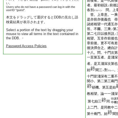
前後者。是一代前後
い。
者。最初頓説
前後
ニ
Users who do not have a password can log in with the
各別
問。上章
userID "guest".
ナルヘシ
答。上章意。一乘
本文をドラッグして選択するとDDBの見出し語
是亦前亦後義也 尋
検索結果が表示されます。
諸經相望一代通互亦
答。不爾。三乘
第
Select a portion of the text by dragging your
ノ
第二七日以後所説
mouse to view all terms in the text contained in
ノ
the DDB. ・
相望。互非作前後也
章前後。更不可有差
Password Access Policies
後決擇合之。總自計
十八。問。十門次第
一至第五者。是淺深
者。是又淺深次第也
始
聞三
對
。
ト
スレハ
十門皆淺深有二重不
聞小。第二第三兩門
頓機。第五是始
教相望。論一一淺深
分諸
第七始三
同
中機
上二門。是同教中二
第十兩門。始
聞