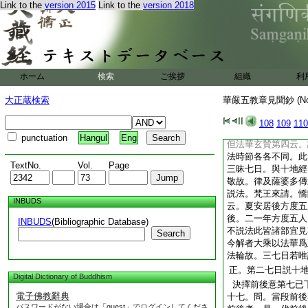
Link to the
version 2015
Link to the
version 2018
道。爲五比丘轉法輪
皆同。如説經行遠近
佛神境力入定之相
律師飾宗中。亦破寶
有異之義。既是諸師
ホーム
検索
ご挨拶
組織
利
案章主意。可同賓師
十六。問。縱雖見聞
大正蔵検索
華嚴五教章見聞鈔 (N
否耶 答。今章主意
108
109
110
機告於正説。約何
punctuation
Hangul
Eng
但法華玄賛第四云。
法時節各各不同。此
TextNo.
Vol.
Page
三昧七日。與十地經
敬故。律及薩婆多傳
説法。梵王來請。憍
INBUDS
云。夏安居後方度五
後。二一年方度五人
INBUDS
(Bibliographic Database)
不説法此皆諸部宜見
Search
今解者大乘以法華爲
法輪故。三七日若唯
正。第二七日説十
Digital Dictionary of Buddhism
決擇前後意第七已
電子佛教辭典
十七。問。當段前後
パスワードがない場合は「guest」でログインしてくださ