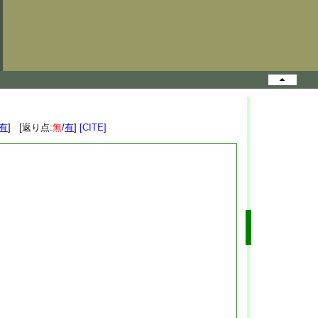
有
] [返り点:
無
/
有
]
[CITE]