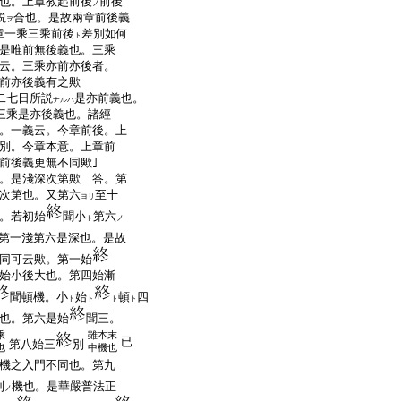
也。上章教起前後
前後
ノ
説
合也。是故兩章前後義
ヲ
一乘三乘前後
差別如何
ト
是唯前無後義也。三乘
云。三乘亦前亦後者。
前亦後義有之歟
二七日所説
是亦前義也。
ナルハ
三乘是亦後義也。諸經
。一義云。今章前後。上
別。今章本意。上章前
前後義更無不同歟｣
。是淺深次第歟 答。第
次第也。又第六
至十
ヨリ
。若初始
聞小
第六
ト
ノ
第一淺第六是深也。是故
同可云歟。第一始
始小後大也。第四始漸
聞頓機。小
始
頓
四
ト
ト
ト
ト
也。第六是始
聞三。
乘
雖本末
已
第八始三
別
也
中機也
機之入門不同也。第九
別
機也。是華嚴普法正
ノ