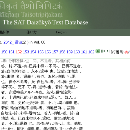
:
於
一位上
。則能行人可
有
三人不同
也
爲言
二
一
レ
二
一
:
一義云。七方便云
下品加行
。見道云
中品加
二
一
二
:
行
。修道
云
上品加行
也 尋云。若以
七方
ヲハ
一
二
一
二
:
便
。總名
下品加行
者。加何今章釋
猶往惡
スル
一
二
一
二
:
趣
耶。四善根中煗頂二位。猶往惡趣義。於
ト
一
二
:
忍位已上
者。既云
忍不墮惡趣
。豈是總
退
シテ
一
二
一
用条件
使い方
English
:
位
乎 答。此四善根中。且就
煗頂二位
。猶
ナラン
二
一
:
往惡趣
釋
計也
問。以
地前總説習退
爲言
ト
スル
二
o.
2342_
靈波
記 ) in Vol. 00
:
義
。爲
下品成就
者。例
二乘
七方便總爲退
ルニ
モ
一
二
一
:
義
以
可
爲
下品成就
乎 答。師云。例準
ヲ
テ
シテ
150
151
152
153
154
155
156
157
158
159
160
161
162
[行番号:
有
/
レ
二
一
:
如
此可
有
心得
義也。古在
如此義
。但未
シト
レ
レ
二
一
二
一
:
勘
分明證據
也 問。不退者。其相如何
レ
二
一
:
答。於
不退
有
已得未得
不同
。已得不退者。
トノ
二
一
二
一
:
於
自他所得法
。永不
退轉
也。設雖
自地法
。
二
一
二
一
二
一
:
於
未得
者。退義可
有也。況於
他地
可
退
二
一
レ
二
一
レ
:
也。但今不退者。於
自他法
者。不
簡
已得未
二
一
レ
二
:
得不同
。更不
可
爲
退轉
也。若於
他地法
一
レ
レ
二
一
二
一
:
者。亦退轉義アルヘキ也。若依
佛性論意
二
一
:
者。十迴向已前
已得未得倶
退
也。既入
十
ハ
ニ
ル
ハ
二
:
迴向
者。更於
已得法
者。不
可
爲
退轉
也。
一
二
一
レ
レ
二
一
:
若依
瑜伽初地不退義
者。初地已前
。設雖
ハ
二
一
二
:
自地法
於
未得
退轉也。若入
初地
者。於
自
一
二
一
二
一
二
:
地法
者。已得未得倶不
退歟。倶於
他地法
一
レ
二
一
:
者。不
遮
退義
也。若依
第八地已上
者。他地
レ
二
一
二
一
:
法
於
。即不
退轉
也。無相無功用
念念
増
ニ
テ
ニシテ
ニ
二
一