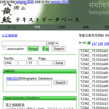
T2342_.73.0151c19
Link to the
version 2015
Link to the
version 2018
T2342_.73.0151c20
T2342_.73.0151c21
T2342_.73.0151c22
T2342_.73.0151c23
T2342_.73.0151c24
ホーム
検索
ご挨拶
組織
利
T2342_.73.0151c25
T2342_.73.0151c26
大正蔵検索
華嚴五教章見聞鈔 (N
T2342_.73.0151c27
T2342_.73.0151c28
147
148
149
T2342_.73.0151c29
punctuation
Hangul
Eng
T2342_.73.0152a01
T2342_.73.0152a02
TextNo.
Vol.
Page
T2342_.73.0152a03
T2342_.73.0152a04
T2342_.73.0152a05
INBUDS
T2342_.73.0152a06
T2342_.73.0152a07
INBUDS
(Bibliographic Database)
T2342_.73.0152a08
Search
T2342_.73.0152a09
T2342_.73.0152a10
T2342_.73.0152a11
Digital Dictionary of Buddhism
T2342_.73.0152a12
T2342_.73.0152a13
電子佛教辭典
T2342_.73.0152a14
パスワードがない場合は「guest」でログインしてくださ