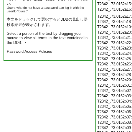
い。
T2342_.73.0152a15
Users who do not have a password can log in with the
T2342_.73.0152a16
userID "guest".
T2342_.73.0152a17
本文をドラッグして選択するとDDBの見出し語
T2342_.73.0152a18
検索結果が表示されます。
T2342_.73.0152a19
T2342_.73.0152a20
Select a portion of the text by dragging your
T2342_.73.0152a21
mouse to view all terms in the text contained in
the DDB. ・
T2342_.73.0152a22
T2342_.73.0152a23
Password Access Policies
T2342_.73.0152a24
T2342_.73.0152a25
T2342_.73.0152a26
T2342_.73.0152a27
T2342_.73.0152a28
T2342_.73.0152a29
T2342_.73.0152b01
T2342_.73.0152b02
T2342_.73.0152b03
T2342_.73.0152b04
T2342_.73.0152b05
T2342_.73.0152b06
T2342_.73.0152b07
T2342_.73.0152b08
T2342_.73.0152b09