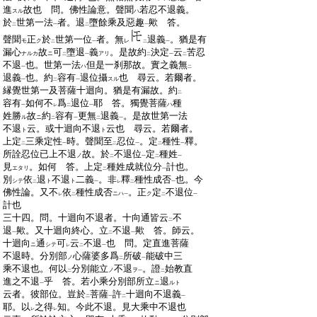
:
進
故也 問。佛性論意。聲聞
若忍不退義。
スル
ハ
:
於
世第一法
者。退
墮餘乘及惡趣
歟 答。
二
一
二
一
:
聲聞
正
於
世第一位
者。無
退義
。猶是有
モ
ク
レ
二
一
二
一
:
漏心
故
可
墮退
義
。是故約
決定
云
苦忍
ナルカ
ニ
アリ
二
一
二
一
二
:
不退
也。世第一法
但是一刹那故。實之義無
ハ
一
二
:
退義
也。約
容有
退位攝
也 尋云。若爾者。
スル
一
二
一
:
縁覺世第一及菩薩十迴向。猶是有漏故。約
二
:
容有
如何不
爲
退位
耶 答。獨覺菩薩
種
ハ
一
レ
二
一
:
姓勝
故
約
容有
更無
退義
。是故世第一法
ル
ニ
二
一
二
一
:
不退
云。或十迴向不退
云也 尋云。若爾者。
ト
ト
:
上定
三乘定性
時。聲聞至
忍位
。定
種性
釋。
二
一
二
一
二
一
:
所詮忍位已上不退
故。於
不退位
定
種姓
ノ
二
一
二
一
:
見
。如何 答。上定
種姓成就位分
計也。
エタリ
二
一
:
別
依
退
不退
二義
。非
釋
種性成否
也。今
シテ
ト
ト
二
一
レ
二
一
:
佛性論。又不
依
種性成否
。正
定
不退位
ニハ
ク
レ
二
一
二
一
:
計也
:
三十四。問。十迴向不退者。十向通皆云
不
二
:
退
歟。又十迴向終心。立
不退
歟 答。師云。
一
二
一
:
十迴向
通
可
云
不退
也 問。定直進菩薩
ニ
シテ
レ
二
一
:
不退時。分別部
心薩婆多爲
所破
能破中三
ノ
二
一
:
乘不退也。何以
分別能立
不退
。證
始教直
ノ
ヲ
二
一
二
:
進之不退
乎 答。若小乘分別部所立
退
ニ
ルト
一
:
云者。彼部位。豈於
菩薩
許
十迴向不退義
二
一
二
一
:
耶。以
之得
知。今此不退。見大乘中不退也
レ
レ