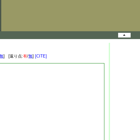
無
] [返り点:
有
/
無
]
[CITE]