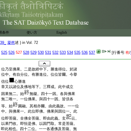
用条件
使い方
English
39_
凝然
述 ) in Vol. 72
525
526
527
528
529
530
531
532
533
534
535
536
537
[行番号:
有
/
:
位乃至佛果。二是故經中下。勝進得位。於諸
:
位中。有自分位。有勝進位。位位皆爾。今擧
:
信位
心勝進
:
章又以諸位及佛地等下。三釋成。此中成立
:
因果無二。始
無礙。四十一因。各與佛果
:
無二唯一。一位佛果。與四十一因。皆倶各
:
等。始
圓融。其相亦爾。由此義故。一一位
:
中。與佛果一。此位即佛。佛果與因位一。此
:
位即菩薩。全佛全菩薩。即由此義。玄
云。
:
以果門收。即恒是佛。以因門取。常是菩薩。
:
即此相也。四十二位。一一各通佛及菩薩。無