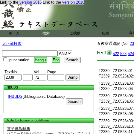
Link to the
version 2015
Link to the
version 2018
ホーム
検索
ご挨拶
組織
利
大正蔵検索
五教章通路記 (No.
23
522
523
524
punctuation
Hangul
Eng
T2339_.72.0523a01
TextNo.
Vol.
Page
T2339_.72.0523a02
T2339_.72.0523a03
INBUDS
T2339_.72.0523a04
T2339_.72.0523a05
INBUDS
(Bibliographic Database)
T2339_.72.0523a06
Search
T2339_.72.0523a07
T2339_.72.0523a08
Digital Dictionary of Buddhism
T2339_.72.0523a09
T2339_.72.0523a10
電子佛教辭典
T2339_.72.0523a11
パスワードがない場合は「guest」でログインしてくださ