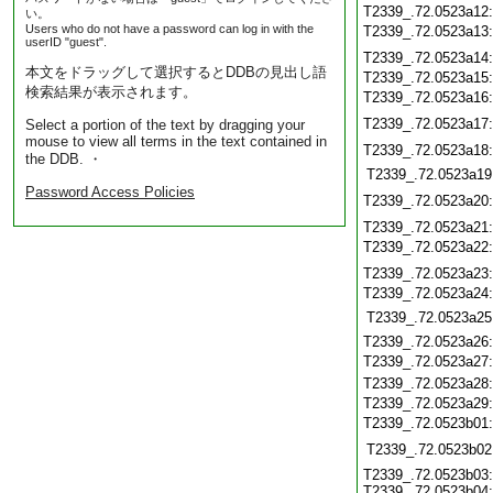
T2339_.72.0523a12
い。
Users who do not have a password can log in with the
T2339_.72.0523a13
userID "guest".
T2339_.72.0523a14
本文をドラッグして選択するとDDBの見出し語
T2339_.72.0523a15
検索結果が表示されます。
T2339_.72.0523a16
T2339_.72.0523a17
Select a portion of the text by dragging your
mouse to view all terms in the text contained in
T2339_.72.0523a18
the DDB. ・
T2339_.72.0523a19
Password Access Policies
T2339_.72.0523a20
T2339_.72.0523a21
T2339_.72.0523a22
T2339_.72.0523a23
T2339_.72.0523a24
T2339_.72.0523a25
T2339_.72.0523a26
T2339_.72.0523a27
T2339_.72.0523a28
T2339_.72.0523a29
T2339_.72.0523b01
T2339_.72.0523b02
T2339_.72.0523b03:
T2339_.72.0523b04: