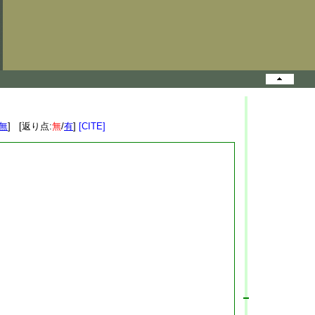
無
] [返り点:
無
/
有
]
[CITE]