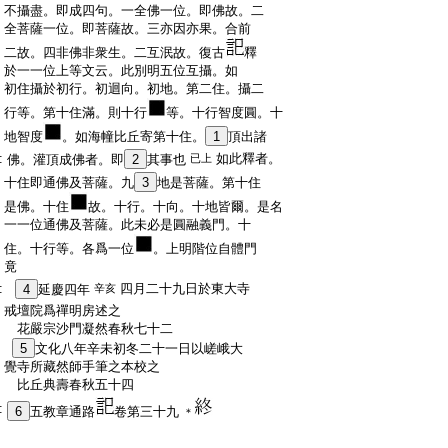
:
不攝盡。即成四句。一全佛一位。即佛故。二
:
全菩薩一位。即菩薩故。三亦因亦果。合前
:
二故。四非佛非衆生。二互泯故。復古
釋
:
於一一位上等文云。此別明五位互攝。如
:
初住攝於初行。初迴向。初地。第二住。攝二
:
行等。第十住滿。則十行
等。十行智度圓。十
:
地智度
。如海幢比丘寄第十住。
1
頂出諸
:
如此釋者。
佛。灌頂成佛者。即
2
其事也
已上
:
十住即通佛及菩薩。九
3
地是菩薩。第十住
:
是佛。十住
故。十行。十向。十地皆爾。是名
:
一一位通佛及菩薩。此未必是圓融義門。十
:
住。十行等。各爲一位
。上明階位自體門
:
竟
:
四月二十九日於東大寺
4
延慶四年
辛亥
:
戒壇院爲禪明房述之
:
花嚴宗沙門凝然春秋七十二
:
5
文化八年辛未初冬二十一日以嵯峨大
:
覺寺所藏然師手筆之本校之
:
比丘典壽春秋五十四
:
6
五教章通路
卷第三十九
＊