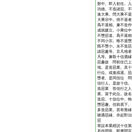
那中。即入初住。入
功徳。不造諸惡。不
進大乘。問大乘不退
大乘宗中。得不退者
爲不退相。兼不造作
成就建立。小乘位中
不墮惡道。爲不退相
不同小宗。唯不退墮
既不墮小。永不造惡
諸惡趣等。言凡地者
凡等。兼取十信遇縁
惡趣故 問初住已上
地。是造惡業。其十
行位。或進或退。惡
墮者。是同信位 問
信行人。是故十信。
造惡業 答信行之人
業。當于此位。故名
造惡。十信位中。怖
墮惡趣。信前底下。
多造惡業。若有善縁
雖遇惡縁。亦起對治
惡
章設本業經説十住第
若作問答。即應問言