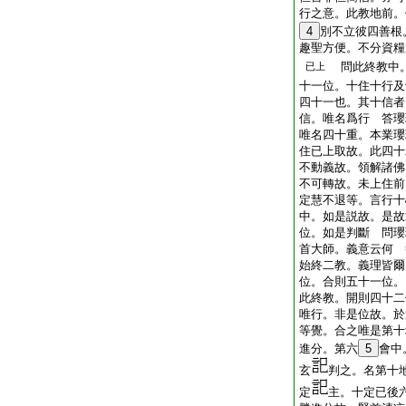
行之意。此教地前。
4
別不立彼四善根
趣聖方便。不分資糧
問此終教中。
已上
十一位。十住十行及
四十一也。其十信者
信。唯名爲行 答瓔
唯名四十重。本業瓔
住已上取故。此四十
不動義故。領解諸佛
不可轉故。未上住前
定慧不退等。言行十
中。如是説故。是故
位。如是判斷 問瓔
首大師。義意云何 
始終二教。義理皆爾
位。合則五十一位。
此終教。開則四十二
唯行。非是位故。於
等覺。合之唯是第十
進分。第六
5
會中
玄
判之。名第十
定
主。十定已後