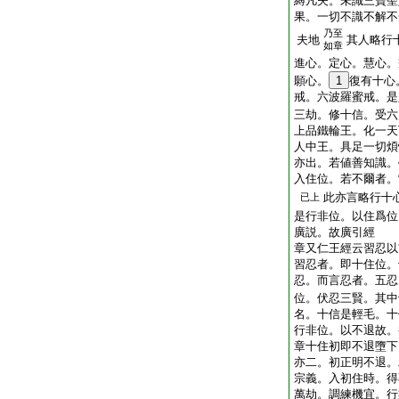
縛凡夫。未識三寶聖
果。一切不識不解不
乃至
夫地
其人略行
如章
進心。定心。慧心。
願心。
1
復有十心
戒。六波羅蜜戒。是
三劫。修十信。受六
上品鐵輪王。化一天
人中王。具足一切煩
亦出。若値善知識。
入住位。若不爾者。
此亦言略行十
已上
是行非位。以住爲位
廣説。故廣引經
章又仁王經云習忍以
習忍者。即十住位。
忍。而言忍者。五忍
位。伏忍三賢。其中
名。十信是輕毛。十
行非位。以不退故。
章十住初即不退墮下
亦二。初正明不退。
宗義。入初住時。得
萬劫。調練機宜。行