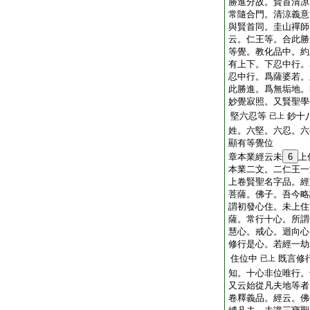
勝進分故。賢首清凉
常隨合門。清涼義意
與賢首同。圭山禪師
云。仁王等。合此勝
等覺。教化品中。約
有上下。下忍中行。
忍中行。爲薩婆若。
此勝進。爲無垢地。
妙覺寂照。又賢聖學
堅六忍等
鈔十
已上
姓。六堅。六忍。六
顯有等覺位
章本業經云未
6
上
本業二文。二仁王一
上卷賢聖名字品。經
菩薩。佛子。吾今略
謂初發心住。未上住
薩。常行十心。所謂
慧心。戒心。迴向心
修行是心。若經一劫
住位中
既言修
已上
知。十心非位唯行。
又云始從凡夫地等者
卷釋義品。經云。佛