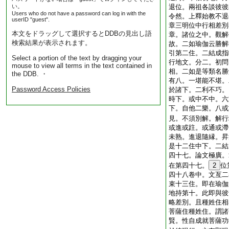
い。
退位。兩祖各談彼彼
Users who do not have a password can log in with the
令然。上釋始教不退
userID "guest".
章三明位中行相差別
本文をドラッグして選択するとDDBの見出し語
章。諸位之中。觀解
検索結果が表示されます。
故。二如瑜伽云勝解
引第二住。二結成指
Select a portion of the text by dragging your
行地文。分二。初問
mouse to view all terms in the text contained in
相。二如是等類名勝
the DDB. ・
有八。一堪能不堪。
Password Access Policies
於諸下。二利不巧。
時下。或中不中。六
下。自他二樂。八或
見。不須別解。解行
或進或跓。或通或滯
未熟。進退隨縁。昇
是十二住中下。二結
四十七。論文極廣。
在第四十七。
2
位
四十八卷中。文亙二
束十三住。即在瑜伽
地持第十。此即與彼
略差別。且種姓住相
菩薩住種姓住。謂諸
賢。性自成就菩薩功