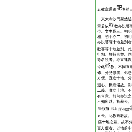
五教章通路
卷第
東大寺沙門凝然
章若依
教亦説菩
位。文中爲三。初明
相。初中亦二。初明
亦説菩薩十地差別者
歡喜等十地差別。此
行相。故特言亦。同
等名説者。亦直進教
今此
教。不同直
修。分見修者。似愚
方便。直進十地。分
迴心。機麁淺故。影
二義。唯立十地。不
有何意。前句亦説之
不知所以。折薪云。
筆誤爾
已上
問何故
五云。此教熟教故。
薩十地之差。故不
言方便者。以地前中