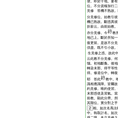
便。即於十地。要有
位。不分資糧加行二
見修 答機不熟故。
分見修位。始教引彼
機已熟故。斷惑異彼
折薪云。由前始教。
亦分見修。今
教
地已上。斷於所知一
復更留。是故不分見
倶盡。既不引小故。
生見修之惑。故此
云此教不分見修。何
惱。初地斷麁。後地
轉染末那。得平等性
得。修道位中。轉復
耶 答此
教中。
識相應識障。皆爾故
約見修。唯約使習。
末那惑使及習氣。當
前教。顯此分齊。所
其階位。實分對之乎
2
相。如次名爲法
中。執取計名。如次
惑二障。各立見修之