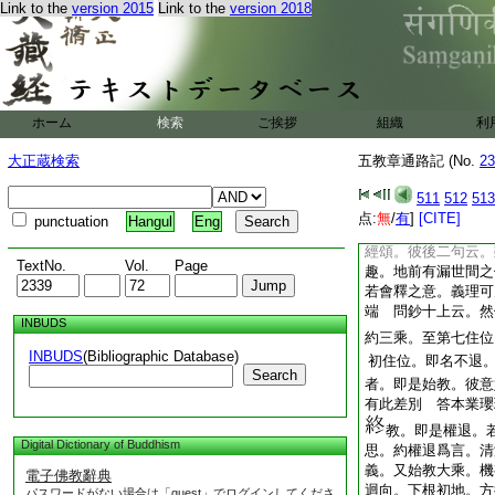
Link to the
version 2015
Link to the
version 2018
信之位。非謂初住已
惡趣文云。此菩薩。
惡趣生。然爲利益有
起染
2
受。彼報趣
金翅鳥入海食龍。食
ホーム
検索
ご挨拶
因取龍故。脚下有泥
組織
利
龍。取龍之時。因
大正蔵検索
五教章通路記 (No.
23
有情。遂被染繋。故
如所引經。若有成世
511
512
513
通義。曰彼亦不以正
点:
無
/
有
]
[CITE]
punctuation
Hangul
Eng
地前有起惡趣業。
經頌。彼後二句云。
TextNo.
Vol.
Page
趣。地前有漏世間之
若會釋之意。義理可
端 問鈔十上云。然
INBUDS
約三乘。至第七住位
INBUDS
(Bibliographic Database)
初住位。即名不退
Search
者。即是始教。彼意
有此差別 答本業瓔
教。即是權退。
Digital Dictionary of Buddhism
思。約權退爲言。清
義。又始教大乘。機
電子佛教辭典
迴向。下根初地。方
パスワードがない場合は「guest」でログインしてくださ