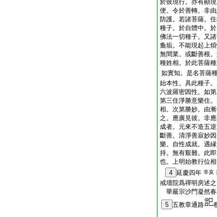
於彼現行。亦有顯現
便。令於善轉。非由
防護。若諸菩薩。住
種子。於自體中。於
佛法一切種子。又諸
麁垢。不能現起上煩
無間業。或斷善根。
種姓相。於此菩薩種
如實知。是名菩薩
始本性。具此種子。
六波羅密因性。如第
第三住淨勝意樂住。
相。次第勝妙。由漸
之。應廣見彼。非應
成者。元來不造五逆
斷善。清淨善寂妙因
樂。自性成就。遇縁
持。無有艱難。此即
也。上明始教行位相
4
延慶四年
辛亥
戒壇院爲禪明房述之
華嚴宗沙門凝然
5
五教章通路