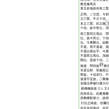
教見修爲言
章又於地前但有三賢
正明。二引證。今初
立三賢。不立十信。
名之三賢。此立義
十信。故今答云。信
與三賢同立爲位 問
位。故今答云。十信
位。今應難云。始教
不退。而不退者。迴
不退以爲位乎。今應
不退而立爲位。深細
階位。是故十信。二
無違 問何故
教
非是位耶 答義苑云
聖故。十信名行。不
進退不定故。二雜修
未隨法界修行廣大行
顯佛種姓故
又
已上
尚得名位。此教漸勝
前教權影彼小。故得
行位之殊故。但屬
但言非但簡信。亦可