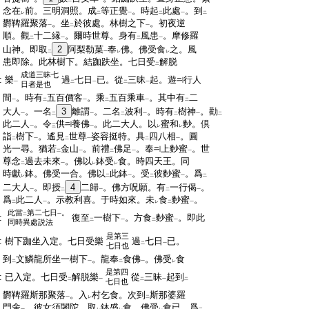
一
二
一
:
念在
前。三明洞照。成
等正覺
。時起
此處
。到
レ
二
一
二
一
二
:
欝鞞羅聚落
。坐
於彼處。林樹之下
。初夜逆
一
二
一
:
順。觀
十二縁
。爾時世尊。身有
風患
。摩修羅
二
一
二
一
:
山神。即取
2
阿梨勒菓
奉
佛。佛受食
之。風
二
一
レ
レ
:
患即除。此林樹下。結跏趺坐。七日受
解脱
二
成道三昧七
:
樂
過
七日
已。從
三昧
起。遊
行人
一
二
一
二
一
日者是也
:
間
。時有
五百價客
。乘
五百乘車
。其中有
二
一
二
一
二
一
二
:
大人
。一名
3
離謂
。二名
波利
。時有
樹神
。勸
一
二
一
二
一
二
一
二
:
此二人
。令
供
養佛
。此二大人。以
蜜和
麨。倶
一
三
一
レ
レ
:
詣
樹下
。遙見
世尊
姿容挺特。具
四八相
。圓
二
一
二
一
二
一
:
光一尋。猶若
金山
。前禮
佛足
。奉
上麨蜜
。世
二
一
二
一
一
:
尊念
過去未來
。佛以
鉢受
食。時四天王。同
二
一
レ
レ
:
時獻
鉢。佛受一合。佛以
此鉢
。受
彼麨蜜
。爲
レ
二
一
二
一
二
:
二大人
。即授
4
二歸
。佛方呪願。有
一行偈
。
一
二
一
二
一
:
爲
此二人
。示教利喜。于時如來。未
食
麨蜜
。
二
一
レ
二
一
此當
第二七日
。
二
一
:
復至
一樹下
。方食
麨蜜
。即此
二
一
二
一
同時異處説法
是第三
:
樹下跏坐入定。七日受樂
過
七日
已。
二
一
七日也
:
到
文鱗龍所坐一樹下
。龍奉
食佛
。佛受
食
二
一
二
一
レ
是第四
:
已入定。七日受
解脱樂
從
三昧
起到
二
一
二
一
二
七日也
:
欝鞞羅斯那聚落
。入
村乞食。次到
斯那婆羅
一
レ
二
:
門舍
。彼女須闍陀。取
鉢盛
食。佛受
食已。爲