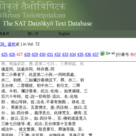
:
教行人。因
權教
各獲
利。故有教有人也。
二
一
レ
:
能説之教主示現。爲
三教之佛菩薩
。令
物
二
一
二
:
慕
果行
因。因行既成。則無
復化主
。如
斯乃
レ
二
一
レ
:
縁感便應。縁謝便息。空拳誑
小兒
。引將還
二
一
:
家。手中實無
物也。三教化主。皆亦如
是
レ
レ
レ
:
或可。三乘教中無
實證地
。若談
十地佛
已上
二
一
二
用条件
使い方
English
:
果
。竝是教道門也。若依
證道
。入
初地
時。即
一
二
一
二
一
:
入
一乘
。況其佛果。即十佛境
二
一
39_
凝然
述 ) in Vol. 72
:
章解云以此教證下。二結示。第二七日者。此
:
當
密迹經
。言
七日思惟已
故 問。大品智
425
426
427
428
429
430
431
432
433
434
435
436
437
[行番号:
有
/
二
一
二
一
:
論。無
二七日言
如何 答。以
密迹經
準
二
一
二
一
:
推。智論必定。應
是第二七日
。三乘得益。化
二
一
:
儀是同。説處亦同。時亦應
同
レ
:
章二小乘者下。此是第二小與
一同時異處。
レ
:
亦二。初標。二如彌沙塞律説下。釋。亦二。初
:
五分律。二普曜經。初中亦二。初引文。二釋
:
成。今初。彌沙塞者。此云
化地
。如來滅後。三
二
一
:
百六十年時。從
説一切有部
流出。名
化地
二
一
二
:
部
。南山等師。從
法名
不著有無觀
。律名
五
一
レ
二
一
二
:
分
。舊家意云。五度傳文。盡
所詮相
。故曰
五
一
二
一
二
:
分
。如
四分律
。義淨意云。此律梵文。總有
五
一
二
一
二
:
來
。故云
五分
。如
四分等
。言
佛初成道竟入
一
二
一
二
一
二
:
三昧七日後等
者。此出
五分律第十五卷受
一
二
:
戒法中
。彼文繁廣。取意要引。釋迦菩薩。至
一
二
:
菩提樹
。
1
數
吉安草
。結跏趺坐。直身正意。繋