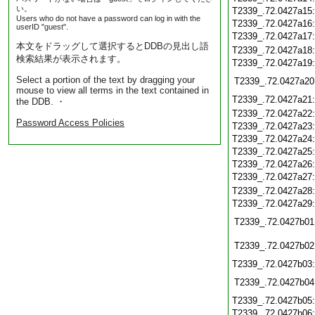
い。
T2339_.72.0427a15
Users who do not have a password can log in with the
T2339_.72.0427a16
userID "guest".
T2339_.72.0427a17
本文をドラッグして選択するとDDBの見出し語
T2339_.72.0427a18
検索結果が表示されます。
T2339_.72.0427a19
Select a portion of the text by dragging your
T2339_.72.0427a20
mouse to view all terms in the text contained in
T2339_.72.0427a21
the DDB. ・
T2339_.72.0427a22
Password Access Policies
T2339_.72.0427a23
T2339_.72.0427a24
T2339_.72.0427a25
T2339_.72.0427a26
T2339_.72.0427a27
T2339_.72.0427a28
T2339_.72.0427a29
T2339_.72.0427b01
T2339_.72.0427b02
T2339_.72.0427b03
T2339_.72.0427b04
T2339_.72.0427b05
T2339_.72.0427b06