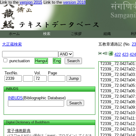
T2339_.72.0426c19
Link to the
version 2015
Link to the
version 2018
T2339_.72.0426c20
T2339_.72.0426c21
T2339_.72.0426c22
T2339_.72.0426c23
T2339_.72.0426c24
ホーム
検索
ご挨拶
組織
利
T2339_.72.0426c25
T2339_.72.0426c26
大正蔵検索
五教章通路記 (No.
23
T2339_.72.0426c27
T2339_.72.0426c28
422
423
424
T2339_.72.0426c29
punctuation
Hangul
Eng
T2339_.72.0427a01
T2339_.72.0427a02
TextNo.
Vol.
Page
T2339_.72.0427a03
T2339_.72.0427a04
T2339_.72.0427a05
INBUDS
T2339_.72.0427a06
T2339_.72.0427a07
INBUDS
(Bibliographic Database)
T2339_.72.0427a08
Search
T2339_.72.0427a09
T2339_.72.0427a10
T2339_.72.0427a11
Digital Dictionary of Buddhism
T2339_.72.0427a12
T2339_.72.0427a13
電子佛教辭典
T2339_.72.0427a14
パスワードがない場合は「guest」でログインしてくださ