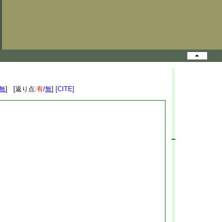
無
] [返り点:
有
/
無
]
[CITE]