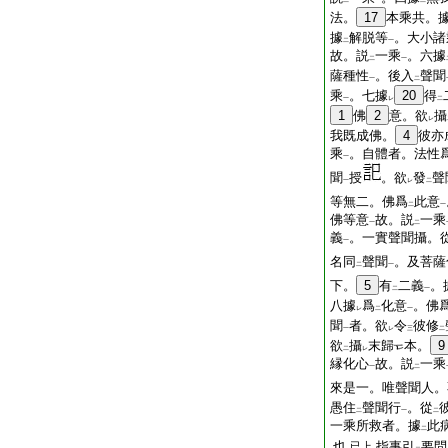
二
一
二
法。
17
本乘共。
據
解脱等
。大小諸
二
一
故。説
一乘
。六據
二
一
薩種性
。後入
聲聞
一
二
乘
。七據
20
得
一
レ
二
1
佛
2
意。欲
攝
レ
我既成佛。
4
彼亦
乘
。自體者。法性
一
聞
授
。欲
發
聲
一
レ
二
等無二。佛爲
此意
二
一
佛等意
故。説
一乘
一
二
義
。一實聲聞攝。
一
名同
聲聞
。及菩薩
二
一
下。
5
有
二義
。
二
一
八據
爲
化意
。佛
レ
二
一
聞
者。欲
令
彼修
一
レ
三
二
欲
攝
末歸
本。
9
二
レ
縁化心
故。説
一乘
一
二
來是一。唯聲聞人。
愚住
聲聞行
。從
二
一
二
一乘所救者。據
此
二
也
指事引
要問
已上