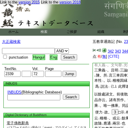
Link to the
version 2015
Link to the
version 2018
説者。即元曉大師自
三乘別教。是小乘故
故。二三乘通教。是
空
故。三一乘分教
一
是花嚴經。今此破三
ホーム
検索
ご挨拶
顯
組織
其義理
。即當
利
二
一
二
以
大乘權教亦存不
二
大正蔵検索
五教章通路記 (No.
23
師解
21
無無三文
二
引文句中
。光宅疏
一
342
343
344
無
偏行六度菩薩乘
二
点:
有
/
無
]
[CITE]
punctuation
Hangul
Eng
乘
。故知唯是一佛
一
有人義
。文句擧
光
一
二
TextNo.
Vol.
Page
三乘義
。且明
三論
一
二
陳。所
言三車四車
レ
レ
本性
。以
種種因縁
一
二
INBUDS
爲
説法
此釋
已上
二
一
INBUDS
(Bibliographic Database)
以餘處諸文。前後散
Search
品亦云。諸有所作。
乘
。唯一佛乘。同
一
便力
故。
3
□示
一
二
Digital Dictionary of Buddhism
云
種種
。或云
餘
二
一
二
電子佛教辭典
故隨
應通
兩宗
也
レ
二
一
パスワードがない場合は「guest」でログインしてくださ