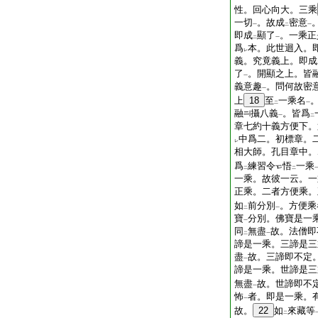
性。回心向大。三乘
一切
。故成
密意
一
二
一
即成
顯了
。一乘正
二
一
爲
本。此世迴入。
レ
義。究竟義上。即成
了
。開顯之上。皆
一
義意趣
。問何故密
一
上
18
至
一乘名
二
一
融
攝八義
。皆爲
一
二
章七約十義方便下。
中爲二。初標章。
レ
相大師。孔目章中。
爲
練習令
悟
一乘
二
二
一乘。故彼一云。一
正乘。二者方便乘。
如
前分別
。方便乘
二
一
寶
分別。佛寶是一
一
同
無盡
故。法僧即
二
一
諦是一乘。三諦是三
盡
故。三諦即不定
一
諦是一乘。世諦是三
無盡
故。世諦即不
一
怖
者。即是一乘。
一
故。
22
如
來藏等
二