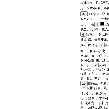
定性等者 問第六既
定。何故不
被。答
レ
37
□亦應
不
取
レ
レ
二
答不定有
二。一者
レ
之。二者
1
レ
レ
第二。
3
依即第六
4
深第六。是以經
佛無
疑。菩薩即是
レ
六
。亦應無
7
邊
一
二
第二。何不
除
之。
レ
レ
應
得。據
此理
言
レ
二
一
取
不定性
也。應化
二
一
取
初二
12
以
者
二
一
明
一乘
。非
竝不
二
一
二
縱通
不定
。亦應
二
一
レ
等。是以
不定
。未
二
一
15
花乘章。但取
二
答披據
論言。爲
レ
二
不
取。此依
菩薩
レ
二
一
依
此釋意
。不定性
二
一
非
是不定。亦非
定
二
二
宗
。故以
八義
爲
一
二
一
二