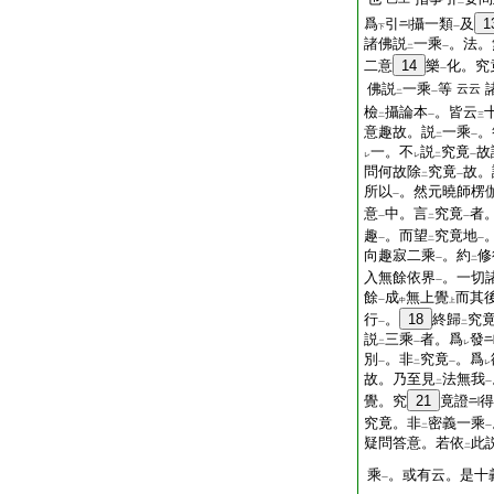
二
爲
引
攝一類
及
1
下
一
諸佛説
一乘
。法。
二
一
二意
14
樂
化。究
一
佛説
一乘
等
云云
二
一
檢
攝論本
。皆云
二
一
三
意趣故。説
一乘
。
二
一
一。不
説
究竟
故
レ
レ
二
一
問何故除
究竟
故。
二
一
所以
。然元曉師楞
一
意
中。言
究竟
者
一
二
一
趣
。而望
究竟地
一
二
一
向趣寂二乘
。約
修
一
二
入無餘依界
。一切
一
餘
成
無上覺
而其
一
中
上
行
。
18
終歸
究
一
二
説
三乘
者。爲
發
二
一
レ
別
。非
究竟
。爲
一
二
一
レ
故。乃至見
法無我
二
一
覺。究
21
竟證
得
究竟。非
密義一乘
二
一
疑問答意。若依
此
二
乘
。或有云。是十
一