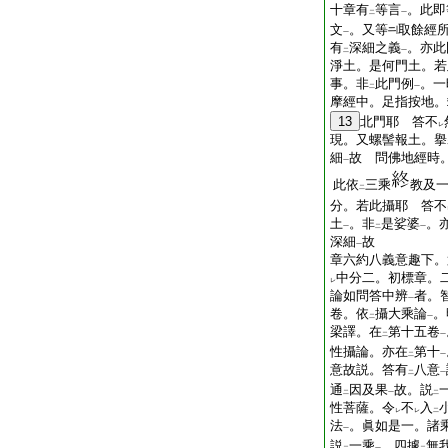
十章有
等言
。此即
二
一
文
。又等
取餘經
一
有
深細之義
。亦此
二
一
淨土。是何門土。若
事。非
此門例
。一
二
一
摩經中。足指按地。
13
北門耶 答不
レ
現。又螺髻報土。擧
細
故 問佛地經時
一
此依
三乘
教及
二
分。若此攝耶 答不
土
。非
是娑婆
。
一
二
一
深細
故
一
章六約八義意趣下。
中分二。初標章。
レ
論如問答中辨
者。
一
卷。依
攝大乘論
。
二
一
梁譯。在
第十五卷
二
一
性攝論。亦在
第十
二
一
意故説。答有
八意
二
一
通
因及果
故。説
二
一
二
性菩薩。令
不
入
レ
レ
二
法
。眞如是一。諸
一
説
一乘
。四據
無