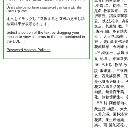
章五約教事深細下。
い。
中爲
二。初標。二
レ
レ
Users who do not have a password can log in with the
是名
教事深細
。言
userID "guest".
二
一
折薪云。謂教深而事
本文をドラッグして選択するとDDBの見出し語
云。以
法花中。亦
三
検索結果が表示されます。
文云。其處隨
教。
レ
麁有
細。麁者劫火
Select a portion of the text by dragging your
レ
レ
云
。天人見
劫盡
mouse to view all terms in the text contained in
一
二
一
the DDB. ・
乘
。靈山即化佛居
一
花藏世界。今既即
二
Password Access Policies
三以顯
一。故屬
レ
レ
二
見
劫壞
。細而常安
二
一
乘
以
教深
故
已上
一
二
一
説
事即麁
。三乘淺
二
一
教。説此娑婆界。瓦
是化身所居穢土
。
一
花第六壽量品偈云。
劫數。無量百千萬。
化。無數億衆生
。
一
於
阿僧祇劫
乃至
二
一
衆生見
劫盡
。大火
二
一
人常充滿。園林諸堂
花菓。衆生所遊樂。
樂
。雨
曼陀羅花
一
二
一