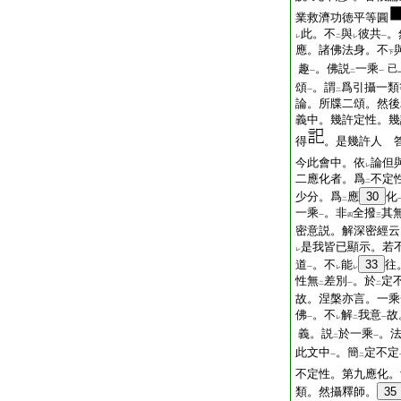
業救濟功徳平等圓
此。不
與
彼共
。
レ
二
レ
一
應。諸佛法身。不
下
趣
。佛説
一乘
已
一
二
一
頌
。謂
爲引攝一類
一
二
論。所牒二頌。然後
義中。幾許定性。幾
得
。是幾許人 
今此會中。依
論但
レ
二應化者。爲
不定
二
少分。爲
應
30
化
二
一乘
。非
全撥
其
一
四
三
密意説。解深密經云
是我皆已顯示。若
レ
道
。不
能
33
往
一
レ
レ
性無
差別
。於
定
二
一
二
故。涅槃亦言。一乘
佛
。不
解
我意
故
一
レ
二
一
義。説
於一乘
。
二
一
此文中
。簡
定不定
一
二
不定性。第九應化。
類。然攝釋師。
35