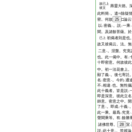
故已上
壽靈大徳。
彼文
此料簡
。遣
除疑
一
密。何故
25
□論
以
密義
。説
一乘
二
一
二
一
聞。及諸餘菩薩。於
初偈者則是也
已上
故又彼偈云。法。無
二意
。涅槃。究竟
一
也。此一偈中。有
二
十即密意。何故彼此
中。初一法花會上。
顯了義
。後七寄託
一
名
密意
。今約
通
二
一
二
不
相違
也。無性攝
二
一
此十義者。皆是説
二
即是深意。彼此立名
師意。密意之中。開
了意
。即成
十義
一
二
一
此一乘。最爲
究竟
二
一
聲聞乘等。有
餘勝
二
諸佛世尊。
28
宜
二
説
此十意
。答彼論
二
一