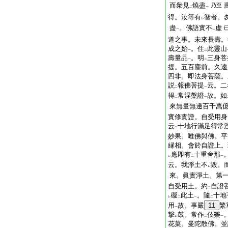
而衆見
燒盡
乃至
二
一
得。汝等有
智者。
レ
盡
。佛語實不
虚
一
レ
道之事。未來長壽。
成之始
。住
此靈山
一
二
壽量品
。明
三身菩
一
二
提。五百塵前。久遠
四非。即法身菩薩。
説
報佛菩提
云。二
二
一
得
常涅槃證
故。如
二
一
來無量無邊百千萬
實修實證。自受用身
云
十地行滿足得常
二
妙果。唯佛與佛。平
縁相。會於自證上。
應即有
十重舍那
レ
二
一
云。我淨土不
毀。
レ
來。眞實淨土。第
自受用土。約
自證
二
礙
此土
。隨
十地
レ
二
一
二
用
故。事嚴
11
繁
一
撃
鼓。常作
伎樂
レ
二
一
花菓。曼陀散佛。並