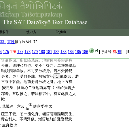
:
問。法相宗意。漸悟菩薩地前可受變易身歟
:
答。可受變易身也 兩方。若地前受變易
:
身者。演義抄中。解漸悟地前許受變易意生
:
身故之疏釋云。言漸悟菩薩地前許受變易
:
者。此法性宗。若法相宗。頓悟八地方受變易。
:
漸悟初地許受變易
如此釋者。法相宗漸悟
用条件
使い方
文
English
:
菩薩地前不受變易身
若依之爾者。二乘無
見
33_
宗性
撰 ) in Vol. 72
:
學迴心向大之時。於地前位必可受變易身
:
也。如何
4
175
176
177
178
179
180
181
182
183
184
185
186
[行番号:
有
/
無
] [
:
答。法相宗意。二乘無學迴心向大之時。生空
:
無漏爲因。所知障爲縁。地前位可受變易身
:
云事。道理必然也。更不可疑之。二乘無學悉
:
斷煩惱障畢故。不可受分段身。若不受變易
:
身者。更可受何身哉。故探玄記
1
餘處云。若
:
三乘中菩薩。地前必是分段之身。地上方有
:
變易身。除迴心二乘地前亦有
但於演義抄
文
:
釋者。甚以推之。若法相宗中。有立此義之人
:
歟
十住
:
花嚴經十六云
隨意受生
文
品
:
疏三下云。初一能化身。頓悟菩薩隨願受生。
:
貴在利人。不簡淨穢。漸悟地前許受變易意
:
生身故
文