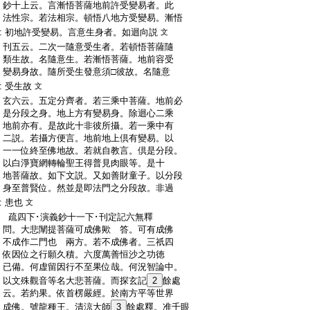
:
鈔十上云。言漸悟菩薩地前許受變易者。此
:
法性宗。若法相宗。頓悟八地方受變易。漸悟
:
初地許受變易。言意生身者。如迴向説
文
:
刊五云。二次一隨意受生者。若頓悟菩薩隨
:
類生故。名隨意生。若漸悟菩薩。地前容受
:
變易身故。隨所受生發意須□彼故。名隨意
:
受生故
文
:
玄六云。五定分齊者。若三乘中菩薩。地前必
:
是分段之身。地上方有變易身。除迴心二乘
:
地前亦有。是故此十非彼所攝。若一乘中有
:
二説。若攝方便言。地前地上倶有變易。以
:
一一位終至佛地故。若就自教言。倶是分段。
:
以白淨寶網轉輪聖王得普見肉眼等。是十
:
地菩薩故。如下文説。又如善財童子。以分段
:
身至普賢位。然並是即法門之分段故。非過
:
患也
文
:
疏四下･演義鈔十一下･刊定記六無釋
:
問。大悲闡提菩薩可成佛歟 答。可有成佛
:
不成作二門也 兩方。若不成佛者。三祇四
:
依因位之行願久積。六度萬善恒沙之功徳
:
已備。何虚留因行不至果位哉。何況智論中。
:
以文殊觀音等名大悲菩薩。而探玄記
2
餘處
:
云。若約果。依首楞嚴經。於南方平等世界
:
成佛。號龍種王。清涼大師
3
餘處釋。准千眼