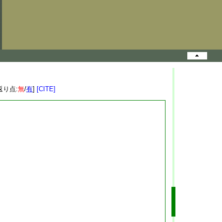
返り点:
無
/
有
]
[CITE]