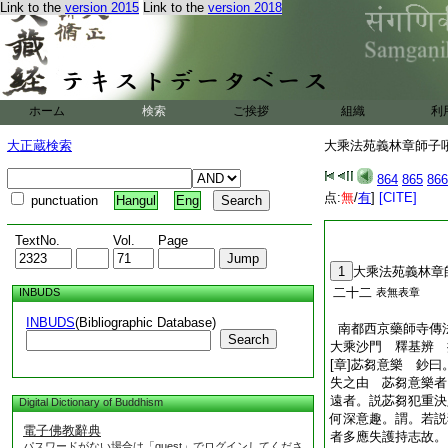
Link to the
version 2015
Link to the
version 2018
ホーム
検索
ご挨拶
組織
利
大正蔵検索
大乘法苑義林章師子吼鈔
864
865
866
点:
無
/
有
]
[CITE]
punctuation
Hangul
Eng
TextNo.
Vol.
Page
1
大乘法苑義林章
二十二
INBUDS
表無表章
INBUDS
(Bibliographic Database)
南都西京藥師寺傳
Search
大乘沙門 釋基辨 
[章]苾芻意樂 鈔
失之由 苾芻意樂者
遠者。説苾芻犯重決
Digital Dictionary of Buddhism
何深意趣。謂。若説
電子佛教辭典
者多應失護持志故。
パスワードがない場合は「guest」でログインしてくださ