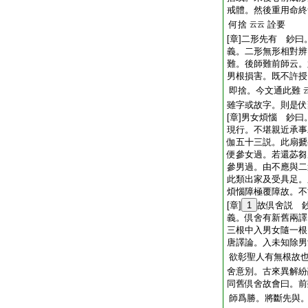
戒體。然後重用命終
何捨
詮要
云云
[章]二形先有 鈔曰
義。二形無形相對辨
難。後師難前師云。
男根損害。既不許授
即捨。今文通此難
雖字或故字。則是伏
[章]男女煩惱 鈔
現行。不堪親近承事
伽五十三説。此扇搋
便參女過。若還苾芻
參男過。由不應與二
此類出家及受具足。
煩惱障極覆障故。不
[章]
1
故倶舍説 鈔
義。倶舍有新舊兩譯
三根中入男女隨一根
唐譯論。入未知除男
欲彰聖人有無根故
舍意別。古來異解紛
同舊倶舍故會曰。前
師爲勝。將斷先與