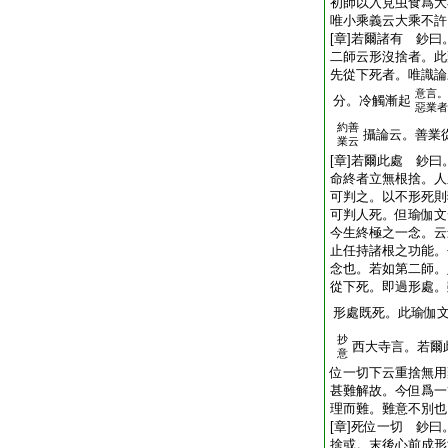
初師以入見虫⾷爲大
唯小乘義云大乘不許
[章]若爾諸有 鈔
二師云形沒捨者。
先從下死者。唯識論
意言。
分。冷觸漸起
惡業者
約善
攝論云。善業
業云
[章]若爾此處 鈔
命終者立無根捨。人
可判之。以不形死則
可判人死。但瑜伽文
今生終極之一念。云
止任持諸根之功能。
念也。若如第二師。
從下死。即過形處。
形處既死。此瑜伽
抄
西大寺言。若爾
意
位一切下云重捨無用
甚難解故。今但爲一
理而難。難意不別也
[章]死位一切 鈔
捨或。末後心前成