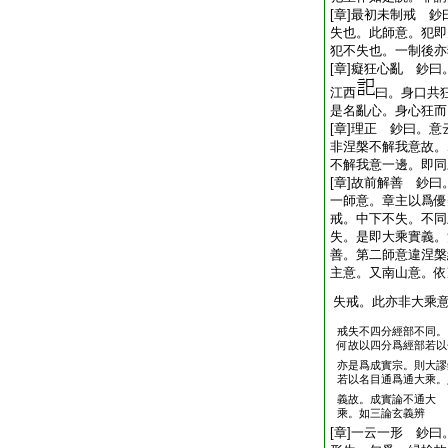
[章]最初未制戒 
失也。此師意。犯即
犯不失也。一制後亦
[章]癡狂心亂 鈔
江西
曰。身口共
是名亂心。身心狂而
[章]理正 鈔曰。
非涅槃不解我意故。
不解我意一邊。即同
[章]故前解善 鈔
一師意。章主以爲優
戒。中下不失。不同
失。是即大乘實義。
善。第二師意違涅槃
主意。又南山意。依
失戒。此亦非大乘
戒失不四分經部不同。
何故以四分爲經部若以
亦是爲成實宗。則大
若以名目通爲通大乘。
義故。成實論不通大
乘。如三論玄義辨
[章]一云一形 鈔