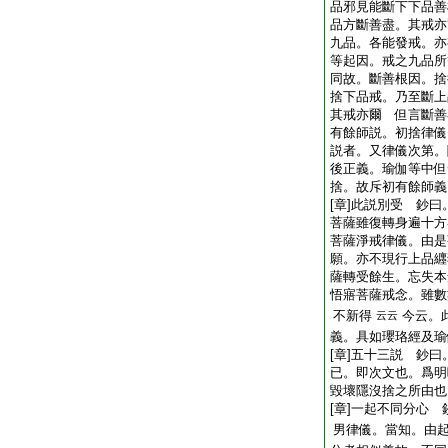
品邪見能斷下下品善
品方斷善盡。其戒亦
九品。各能發戒。亦
等起因。戒之九品所
同故。斷善根因。捨
捨下品戒。乃至斷上
其戒亦爾 但言斷善
有餘師説。初捨律儀
説者。又律儀次第。
後正義。瑜伽等中但
捨。故斥初有餘師義
[章]此説別受 鈔
菩薩雖復轉身遍十方
菩薩淨戒律儀。由是
願。亦不現行上品纒
薩轉受餘生。忘失本
悟寤菩薩戒念。雖數
不新得
今云。
云云
義。具如瓔珞經及瑜
[章]五十三説 鈔
已。即次文也。爲明
毀壞隱沒捨之所由也
[章]一起不同分心
男律儀。當知。由