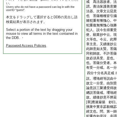
戒 爲法器故者。法
い。
謂。善法保護善意樂
Users who do not have a password can log in with the
userID "guest".
法器。次章文云惡意
也 菩薩種種皆引攝
本文をドラッグして選択するとDDBの見出し語
雖犯重有慚愧心。中
検索結果が表示されます。
犯重復無慚愧心強勝
Select a portion of the text by dragging your
犯人。説今生得重受
mouse to view all terms in the text contained in
便。顯業抄中云。現
the DDB. ・
大等也。今云。此釋
章主意。又續後抄云
Password Access Policies
此師意如太賢。菩薩
同初師故。不許菩薩
故必須具受。是也。
也。菩薩分受者。本
有受一分戒。名一分
四分十分名具足戒
説。瓔珞經等説由十
故立一分受。由別受
論意説三聚通受得故
總説菩薩戒。瓔珞經
故。續後抄意不辨菽
[章]應速簸揚 鈔
擯衆中實非苾芻稱苾
經文也。問。第一師
犯重作如是説。非謂