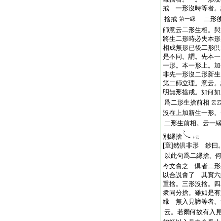
戒 一形沒時等者。
捨戒
二形後
第一縁
師意云二形生相。與
將生二形時必失本形
相成無形已後二形
是不同。謂。先本一
一形。本一形上。加
非先一形沒二形新
第二師立理。意云。
明無形捨戒。如何如
爲二形生捨前相
云
沒在上加新生一形。
二形生前相。云一
別縁捨
ト云
[章]然倶非形 鈔
以此句爲二縁捨。
今文會之 倶者二形
以合説會了 其實六
重捨。三形沒捨。四
衆同分捨。雖如是有
縁 無入見諦等者。
云。若爾何故有入