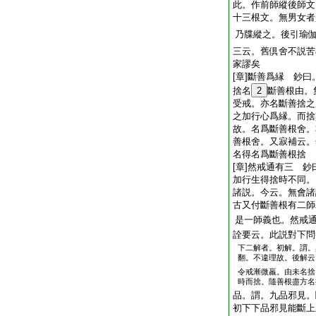
此。作前師縱後師文
十三根文。無男女者
乃牒縱之。後引瑜
三云。舊倶舍不説苦
家謬矣
[章]斷善爲縁 鈔
捨名
2
斷善根由。
受戒。亦名斷善捨之
之加行心爲縁。而捨
故。名爲斷善根舍。
善根舍。又寂補云。
名得名爲斷善根捨
[章]然戒通有三 
加行生得捨時不同。
諸説。今云。無會諸
古又付斷善根有二師
是一師義也。然戒
詮要云。此説對下問
下二解者。初解。謂。
翻。不違理故。後解云
令戒漸微羸。由未名捨
時而捨。隨善根盡方名
品。謂。九品邪見。
初下下品邪見能斷上