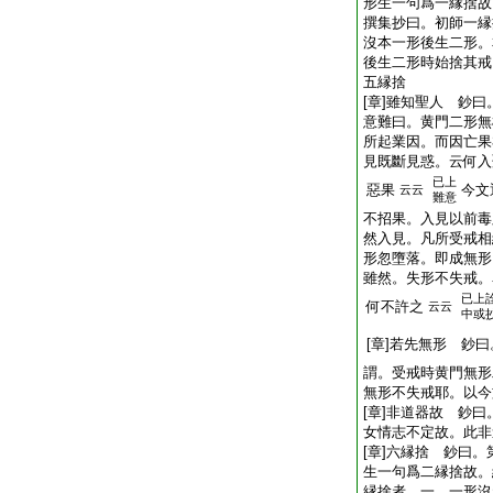
形生一句爲一縁捨故
撰集抄曰。初師一縁
沒本一形後生二形。
後生二形時始捨其戒
五縁捨
[章]雖知聖人 鈔
意難曰。黄門二形無
所起業因。而因亡果
見既斷見惑。云何入
已上
惡果
今文
云云
難意
不招果。入見以前毒
然入見。凡所受戒相
形忽墮落。即成無
雖然。失形不失戒。
已上
何不許之
云云
中或
[章]若先無形 鈔
謂。受戒時黄門無形
無形不失戒耶。以今
[章]非道器故 鈔
女情志不定故。此非
[章]六縁捨 鈔曰
生一句爲二縁捨故。
縁捨者。一。一形沒