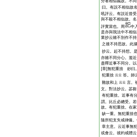
分者相似義故。不同
曰。有説不相似故
吼評云。有説近曾受
與不殺不相似故。名
評實當也。周
中
是亦與我法中不相似
業抄云雖不別作不持
之後不持思故。此
抄云。起不持想。
亦雖不同分心。濫近
盡釋近事不同分。以
[章]無犯重捨 鈔
犯重捨
答。師
云云
難故和上
言。
云云
文。對法抄云。苾芻
有犯重捨。近事有
謂。比丘必總受。若
故。有犯重捨。在家
缺一重。無犯重捨
隨所犯支失戒律儀。
章主意。云近事無
或會云。彼約戒體云