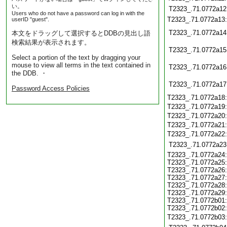
い。
T2323_.71.0772a12
Users who do not have a password can log in with the
T2323_.71.0772a13
userID "guest".
T2323_.71.0772a14
本文をドラッグして選択するとDDBの見出し語
検索結果が表示されます。
T2323_.71.0772a15
Select a portion of the text by dragging your
mouse to view all terms in the text contained in
T2323_.71.0772a16
the DDB. ・
T2323_.71.0772a17
Password Access Policies
T2323_.71.0772a18
T2323_.71.0772a19
T2323_.71.0772a20
T2323_.71.0772a21
T2323_.71.0772a22
T2323_.71.0772a23
T2323_.71.0772a24:
T2323_.71.0772a25:
T2323_.71.0772a26:
T2323_.71.0772a27:
T2323_.71.0772a28:
T2323_.71.0772a29:
T2323_.71.0772b01:
T2323_.71.0772b02:
T2323_.71.0772b03