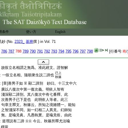
用条件
使い方
English
 (No.
2323_
基辨
撰 ) in Vol. 71
786
787
788
789
790
791
792
793
794
795
796
797
798
[行番号:
有
/
:
故假立名相謂之無爲。准此經文。證智解
已上
:
一假立名相。隨順衆生説二諦也
秋篠
:
[章]善男子如
顯二諦別 鈔曰。十三文中六
至
:
廣以八復次中第一復次義。明依人智有
:
淺深顯二諦別。其八復次中有七番釋。此
:
次善男子已下是也 此明依人等者。此三
:
句章主釋文。秋篠云。所知之境雖體一。能知
:
之智淺深不同。如一幻相二人異見。幻師知
:
無。是喩見眞。凡愚執實。是喩見俗。由此
:
道理説有二諦
今云。秋篠所釋尤法喩
云云
:
穩當