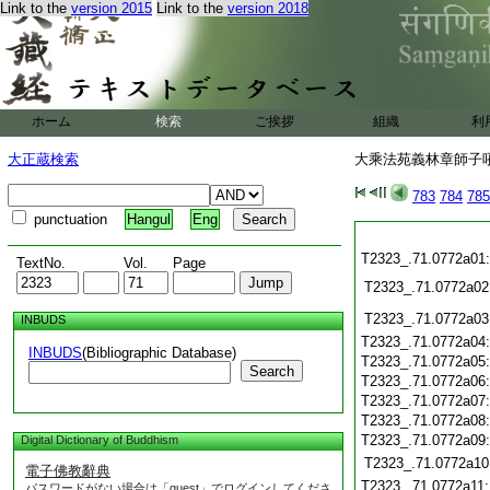
Link to the
version 2015
Link to the
version 2018
ホーム
検索
ご挨拶
組織
利
大正蔵検索
大乘法苑義林章師子吼鈔
783
784
785
punctuation
Hangul
Eng
T2323_.71.0772a01
TextNo.
Vol.
Page
T2323_.71.0772a02
T2323_.71.0772a03
INBUDS
T2323_.71.0772a04
INBUDS
(Bibliographic Database)
T2323_.71.0772a05
Search
T2323_.71.0772a06
T2323_.71.0772a07
T2323_.71.0772a08
T2323_.71.0772a09
Digital Dictionary of Buddhism
T2323_.71.0772a10
電子佛教辭典
T2323_.71.0772a11
パスワードがない場合は「guest」でログインしてくださ