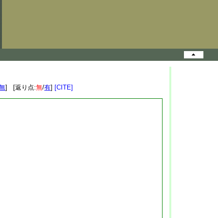
無
] [返り点:
無
/
有
]
[CITE]