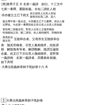
:
[章]善男子五
名第一義諦 鈔曰。十三文中
至
:
七第一番釋。重顯前義。令知二諦依人相
前文就世人出世人所知
:
待亦建立之已下經文
能智別名爲二諦。是八
復次釋中第一復次也。今所藥文已下七番釋。併合八復
:
次釋也。今此第一番釋與前文所云世人出世人所知能
智別爲二諦義全同。對世人出世人之隨所稱如
:
性相能知之別。顯二諦別。依人相待雖同。所稱性相
異爲前后
:
五陰和合者。父母所生五陰假和合
復次別
:
身 隨其所稱者。示世人麁相推求。此俗諦
:
相 解陰無有等者。解謂觀解。陰謂五蘊假
:
合處。此文已下示出世人微細推求。是即第
:
一義諦相 名第一義諦者。四重眞俗相攝。
:
如下具明
:
大乘法苑義林章師子吼鈔第十六
尾
:
1
大乘法苑義林章師子吼鈔卷