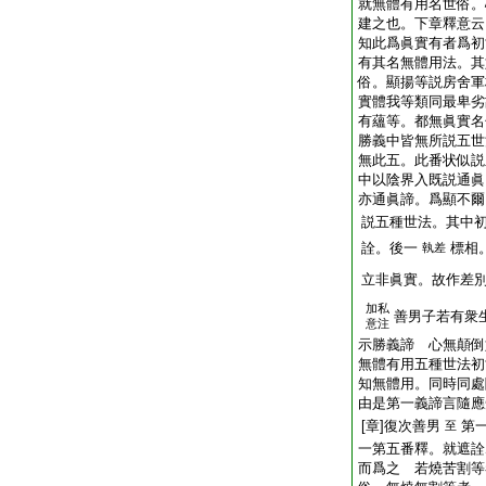
就無體有用名世俗。
建之也。下章釋意云
知此爲眞實有者爲初
有其名無體用法。其
俗。顯揚等説房舍軍
實體我等類同最卑劣
有蘊等。都無眞實名
勝義中皆無所説五世
無此五。此番状似説
中以陰界入既説通眞
亦通眞諦。爲顯不爾
説五種世法。其中
詮。後一
標相
執差
立非眞實。故作差
加私
善男子若有衆
意注
示勝義諦 心無顛倒
無體有用五種世法初
知無體用。同時同處
由是第一義諦言隨應
[章]復次善男
第
至
一第五番釋。就遮詮
而爲之 若燒苦割等