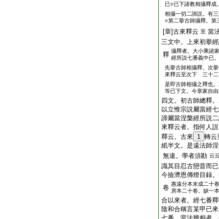
已○已下諸教相攝釋
相攝一切二諦説。有三
○第二擧古師攝釋。第
[章]古來釋云
當
至
三文中。上來初擧經
攝釋者。大小乘諸
釋
經所説七番義中已
先擧古師相攝釋。次擧
來釋云至次下 三十二
是即古師相攝之釋也。
等已下文。今章家自由
四文。初古師總釋。
以立惟宗説屬當經七
諦屬當涅槃經所説二
來釋云者。指何人説
釋云。古來
1
轉云
紙半文。是遠法師涅
無違。學者須勘
云
識其目忍古戀昔而已
今撿濟恩傳燈目録。
惠遠分本末成二十
卷
房本二十卷。缺一
合以來者。經七番釋
陰和合稱言某甲已來
七番 當法辨相者。