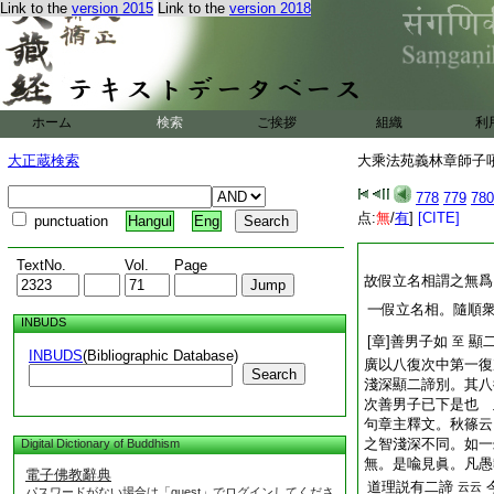
Link to the
version 2015
Link to the
version 2018
ホーム
検索
ご挨拶
組織
利
大正蔵検索
大乘法苑義林章師子吼鈔
778
779
780
点:
無
/
有
]
[CITE]
punctuation
Hangul
Eng
TextNo.
Vol.
Page
故假立名相謂之無爲
一假立名相。隨順
INBUDS
[章]善男子如
顯
至
INBUDS
(Bibliographic Database)
廣以八復次中第一復
Search
淺深顯二諦別。其八
次善男子已下是也 
句章主釋文。秋篠云
之智淺深不同。如一
Digital Dictionary of Buddhism
無。是喩見眞。凡愚
電子佛教辭典
道理説有二諦
云云
パスワードがない場合は「guest」でログインしてくださ