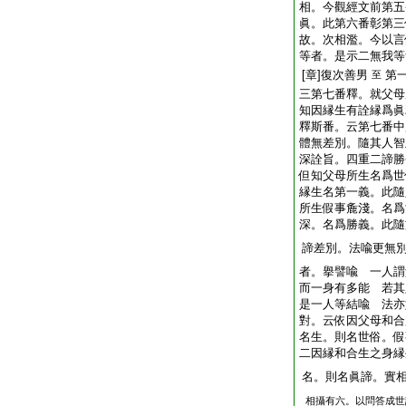
相。今觀經文前第五
眞。此第六番彰第三
故。次相濫。今以言
等者。是示二無我等
[章]復次善男
第
至
三第七番釋。就父母
知因縁生有詮縁爲眞
釋斯番。云第七番中
體無差別。隨其人智
深詮旨。四重二諦勝
但知父母所生名爲世
縁生名第一義。此隨
所生假事麁淺。名爲
深。名爲勝義。此隨
諦差別。法喩更無
者。擧譬喩 一人謂
而一身有多能 若其
是一人等結喩 法亦
對。云依因父母和合
名生。則名世俗。假
二因縁和合生之身縁
名。則名眞諦。實
相攝有六。以問答成