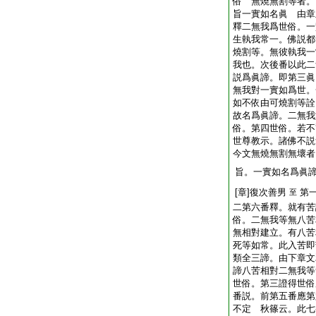
俗 無燒無割等者。
旨一實如名眞 由章
釋二無我爲世俗。一
生執我常一。佛説都
燒割等。無彼執我一
我也。次後番以此二
説爲眞諦。即第三眞
無我對一實如爲世。
如不依由可燒割等詮
故名爲眞諦。二無我
俗。第四世俗。若不
世尊教示。諸佛不説
今文無燒無割無壞者
旨。一實如名爲眞
[章]復次善男
第
至
二第六番釋。就有苦
俗。二無我等無八苦
無相對建立。有八苦
死等如常。此入苦即
類全三諦。由下章文
諦八苦相對二無我等
世俗。第三證得世俗
番説。前第五番應第
不定 秋篠云。此七