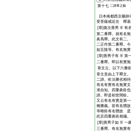
第十七
二諦章之餘
日本南都西京藥師
受菩薩戒近住 釋基
[章]復次善男
有
至
第二番釋。就有名無
眞爲釋。此文有二。
二正作第二番釋。今
如五陰等。有名無實
[章]善男子有
第
至
二番釋。即以有實無
章文云。以下六番
章主意由上下釋文。
二諦。依法勝劣相待
有名有實有名無實文
准自知。四重眞俗也
諦。即是初世間俗。
又云有名有實是第一
種勝義。皆有名體故
等唯俗有名體故 是
此言四重眞俗相攝。
[章]善男子如
一
至
三番釋。有名無實有