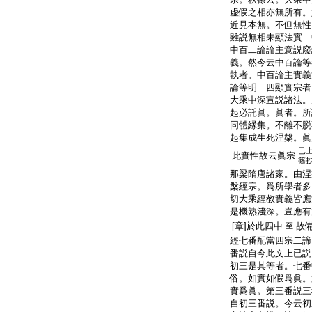
虚假之相亦無所有。
近見本無。不但無性
雖説無相未顯法實 
中百二論論主意説廢
義。然今云中百論等
執者。中百論主實義
論等明 四顯實宗者
大乘中深宣説諸法。
起必託眞。眞者。所
同體縁集。不離不脱
起集成生死涅槃。
已
此實性故云眞宗
篠
那梁隋唐諸家。由涅
槃經宗。爲所學者多
切大乘經教實義皆應
是機熟淺深。豈應有
[章]於此四中
故
至
經七番配當四宗二諦
番説自今此文上已
初三是其等者。七番
俗。如實如假爲眞。
實爲眞。第三番説三
自初三番説。今云初