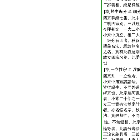
二諦義相。總是釋經
[章]於中麁分
細
至
四宗釋經七番。此中
二明四宗別。三以經
今即初文 一大二小
小乘中所立。後二大
細分有四者。秋篠
望義名法。經論無名
之名。實有此義意別
故立四宗名別。此委
也
[章]一立性宗
涅
至
四宗別 一立性者。
小乘中淺宣説諸法。
皆從縁生。不同外道
縁宗也。此宗屬阿毘
者。小乘二十部之一
立三世實有法體宗計
者。亦名假名宗。秋
法。實假無性。不同
性。不無假相。此宗
論等者。此論分齊諸
三論玄義具辨 三破
宗。秋篠云。大乘中