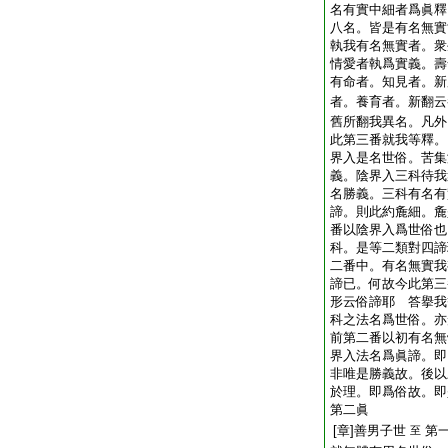
名有實中細者爲眞釋
八名。皆是有名無實
執我有名無實者。衆
情愛者執爲實義。壽
有命者。知見者。新
者。養育者。新翻云
舊所翻我異名。凡外
此第三番就我等釋。
界入是名世俗。苦集
義。陰界入三科待我
名勝義。三科有名有
諦。則此約麁細。麁
番以陰界入爲世俗也
科。是等二類對四諦
二番中。有名無實我
諦已。何故今此第三
形云俗諦耶 答擧我
科之法名爲世俗。亦
前第二番以初有名無
界入法名爲眞諦。即
非唯是勝義故。後以
於理。即爲俗故。即
第二眞
[章]善男子世
第
至