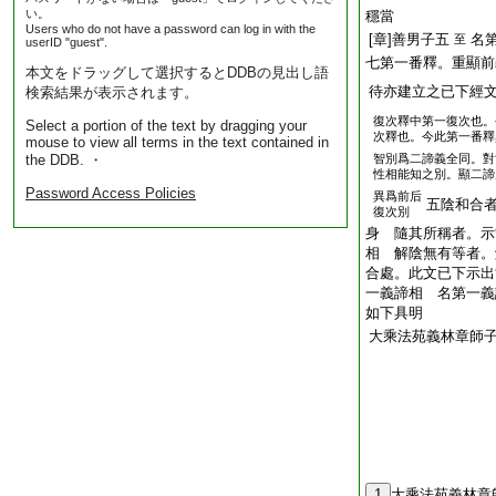
い。
穩當
Users who do not have a password can log in with the
[章]善男子五
名
至
userID "guest".
七第一番釋。重顯前
本文をドラッグして選択するとDDBの見出し語
待亦建立之已下經
検索結果が表示されます。
復次釋中第一復次也。
Select a portion of the text by dragging your
次釋也。今此第一番釋
mouse to view all terms in the text contained in
the DDB. ・
智別爲二諦義全同。對
性相能知之別。顯二諦
Password Access Policies
異爲前后
五陰和合
復次別
身 隨其所稱者。示
相 解陰無有等者。
合處。此文已下示出
一義諦相 名第一義
如下具明
大乘法苑義林章師
1
大乘法苑義林章