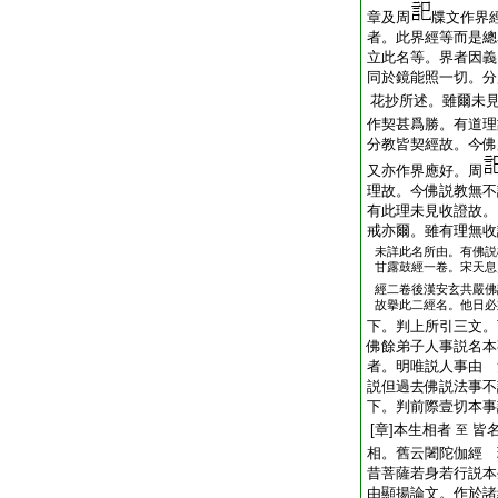
章及周
牒文作界經
者。此界經等而是總
立此名等。界者因義
同於鏡能照一切。分
花抄所述。雖爾未
作契甚爲勝。有道理
分教皆契經故。今佛
又亦作界應好。周
理故。今佛説教無不
有此理未見收證故。
戒亦爾。雖有理無收
未詳此名所由。有佛説
甘露鼓經一卷。宋天息
經二卷後漢安玄共嚴佛
故擧此二經名。他日必
下。判上所引三文。
佛餘弟子人事説名本
者。明唯説人事由 
説但過去佛説法事不
下。判前際壹切本事
[章]本生相者
皆
至
相。舊云闍陀伽經 
昔菩薩若身若行説本
由顯揚論文。作於諸