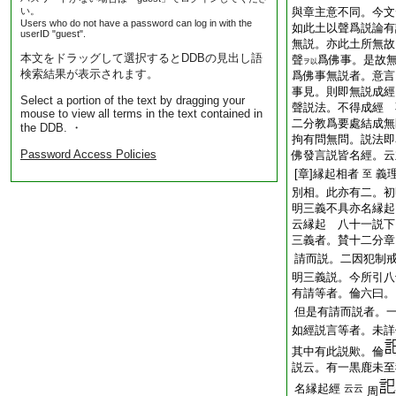
い。
與章主意不同。今文
Users who do not have a password can log in with the
如此土以聲爲説論有
userID "guest".
無説。亦此土所無故
本文をドラッグして選択するとDDBの見出し語
聲
爲佛事。是故無
ヲ以
検索結果が表示されます。
爲佛事無説者。意言
事見。則即無説成
Select a portion of the text by dragging your
聲説法。不得成經
mouse to view all terms in the text contained in
二分教爲要處結成
the DDB. ・
拘有問無問。説法即
Password Access Policies
佛發言説皆名經。云
[章]縁起相者
義
至
別相。此亦有二。初
明三義不具亦名縁起
云縁起 八十一説下
三義者。賛十二分章
請而説。二因犯制
明三義説。今所引八
有請等者。倫六曰。
但是有請而説者。
如經説言等者。未詳
其中有此説歟。倫
説云。有一黒鹿未至
名縁起經
云云
周