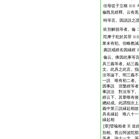
佉母從子立稱
云云
倫既見經釋。云有黒
時等言。因請説之
依別解脱等者。倫
陀摩子犯於其罪
云
衆未有犯。但略教誡
廣説戒經名因縁經
倫云。佛因此事等
具三義等者。結三義
文。此具之此言。指
法等論下。明三義不
一説 唯有初二者。
因事説 涅槃經等者
事説法 對法等下。
經云下。其擧唯有後
總結成。此謂指次
義中第三説縁起相故
具名縁起 唯八十一
縁起相
[章]譬喩相者
並
至
別相。舊云阿波陀那
等者。論十一文。等