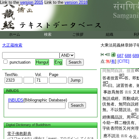
Link to the
version 2015
Link to the
version 2018
説法 亦名爲請者。
請 要彰語重等者。
請。然彰語請慇重。
請也
[章]又問既有
自
至
ホーム
検索
ご挨拶
組織
利
答。此問以有問無答
中。立無問自説經。
大正蔵検索
大乘法苑義林章師子吼鈔
經耶 答曰下。意言
得成經。無答無説
687
688
689
爲經不成 然理而
点:
無
/
有
]
[CITE]
punctuation
Hangul
Eng
問自説 諸置答者等
同無問自説。捨置
TextNo.
Vol.
Page
答者捨置
答。即
曰。諸置答者。
INBUDS
事故爲無答
又
云云
無説成經。而翻成
INBUDS
(Bibliographic Database)
倶無者。無問自説經
Search
無。不以聲説法。但
經佛國品説。周
今助一釋二種倶有。
Digital Dictionary of Buddhism
字依香問答又何夾理
電子佛教辭典
應不説法
云云
今云。
パスワードがない場合は「guest」でログインしてくださ