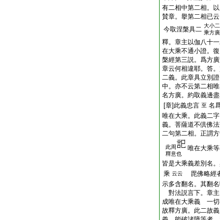
有二相中第二相。以
賛章。擧第二相已云
大小二
今取涅槃具二
乘方廣
釋。章主以伽八十一
在大乘不通小證。復
槃經第三説。爲方廣
章云何相違耶。答。
二義。此章具立別證
中。亦不云第二相唯
名方廣。約取義邊盡
[章]此義忠言
名
至
唯在大乘。此義二字
義。菩薩道不倶佛法
二句第二相。正謂方
此周
唯在大乘等
釋意也
皆是大乘義差別名。
乘
毘佛略經者
云云
示多含翻名。其翻名
對法説言下。章主
成唯在大乘義 一
故釋方廣。此二故義
義。能破諸障等者。