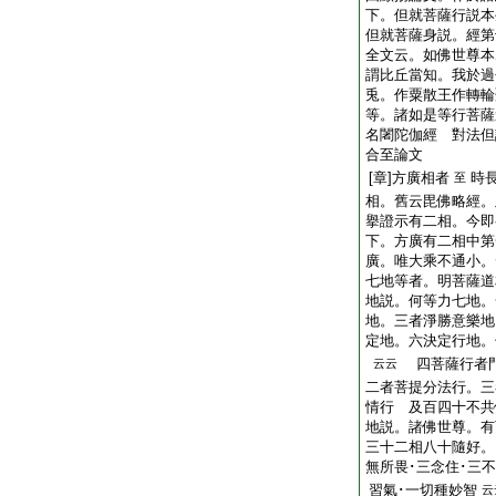
下。但就菩薩行説本
但就菩薩身説。經第
全文云。如佛世尊本
謂比丘當知。我於過
兎。作粟散王作轉輪
等。諸如是等行菩薩
名闍陀伽經 對法但
合至論文
[章]方廣相者
時
至
相。舊云毘佛略經。
擧證示有二相。今即
下。方廣有二相中第
廣。唯大乘不通小。
七地等者。明菩薩道
地説。何等力七地。
地。三者淨勝意樂地
定地。六決定行地。
四菩薩行者門
云云
二者菩提分法行。三
情行 及百四十不共
地説。諸佛世尊。有
三十二相八十隨好。
無所畏･三念住･三
習氣･一切種妙智
云