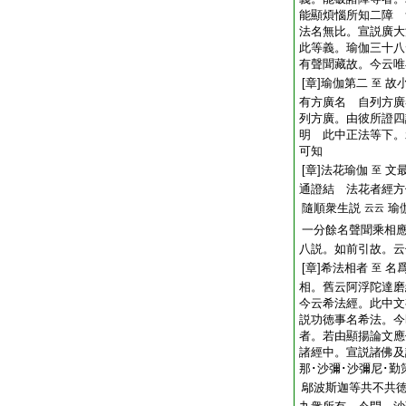
能顯煩惱所知二障 
法名無比。宣説廣大
此等義。瑜伽三十八
有聲聞藏故。今云唯
[章]瑜伽第二
故
至
有方廣名 自列方廣
列方廣。由彼所證四
明 此中正法等下。
可知
[章]法花瑜伽
文
至
通證結 法花者經方
隨順衆生説
瑜
云云
一分餘名聲聞乘相
八説。如前引故。云
[章]希法相者
名
至
相。舊云阿浮陀達磨
今云希法經。此中文
説功徳事名希法。今
者。若由顯揚論文應
諸經中。宣説諸佛及
那･沙彌･沙彌尼･勤
鄔波斯迦等共不共