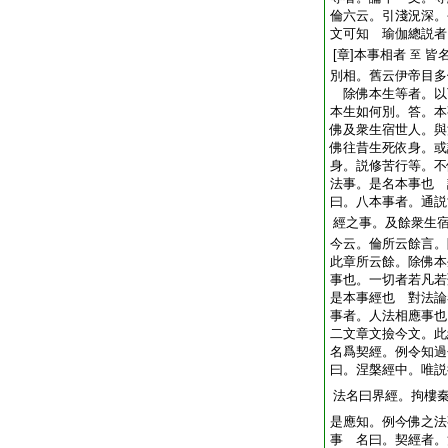
倫六云。引淺況深。
文可知 瑜伽總説者
[章]本事相者
皆
至
別相。舊云伊帝目多
除佛本生等者。以
本生如何別。答。本
佛及衆生宿世人。與
佛往昔生死依身。或
身。説修苦行等。不
法事。是名本事也 
曰。八本事者。通説
經之事。及餘衆生
今云。倫所云餘言。
此章所云餘。除佛本
事也。一切者若凡若
是本事經也 對法論
事者。人法相應事也
二文章文撿今文。此
名爲契經。例令知過
曰。涅槃經中。唯説
法名曰界經。拘樓
是應知。例今佛之法
事 名曰。契經者。