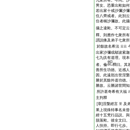
九衆所有。今問。沙
男女。恐重出歟如何
若出家十戒沙彌沙彌
住八齊戒者。此別云
住者稱沙彌故。此攝
攝之違歟。不可定云
釋。則應作七衆所有
謂説佛及弟子七衆所
於餘故名希法
云云
出家沙彌或鄔波索迦
七九倶有道理。現本
者。倫
釋曰。其
善所生功徳。近感人
因。此遠剋出世涅槃
勝於其餘外道功徳。
勝故。云勝諸世間知
所許甚奇希有大福
主判釋
[章]涅槃經言
及
至
果上現殊特事名未曾
經十五梵行品説。與
脱落歟。彼全文曰。
人扶持。即行七歩。