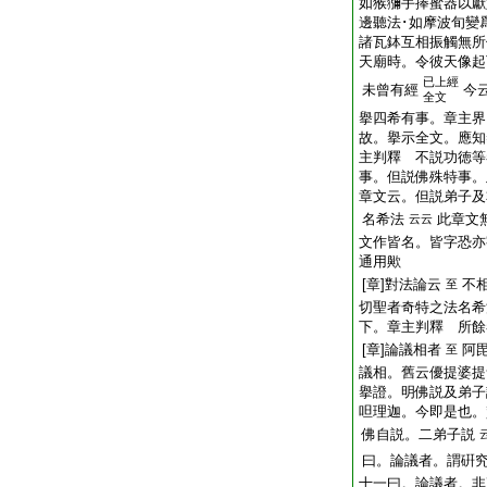
如猴獼手捧蜜器以獻
邊聽法･如摩波旬變
諸瓦鉢互相振觸無所
天廟時。令彼天像起
已上經
未曾有經
今
全文
擧四希有事。章主界
故。擧示全文。應知
主判釋 不説功徳等
事。但説佛殊特事。
章文云。但説弟子及
名希法
此章文
云云
文作皆名。皆字恐亦
通用歟
[章]對法論云
不
至
切聖者奇特之法名希
下。章主判釋 所餘
[章]論議相者
阿
至
議相。舊云優提婆提
擧證。明佛説及弟子
呾理迦。今即是也。
佛自説。二弟子説
曰。論議者。謂硏
十一曰。論議者。非