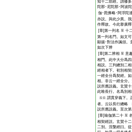
知十二部經。謂修多
陀那･尼陀那･阿波陀
伽･毘佛略･阿浮陀
亦説。與此少異。我
作釋故。今此擧廣釋
[章]第一列名
十
至
第一列名門。如文可
顯揚･對法作諷頌。
如次下辨
[章]第二辨相
意
至
相門。此中大分爲四
相説。三判總別二相
經相者下。初別相契
一經全分爲契經。如
相。非云一經全分。
説所應説義。玄賛十
此唯長行。名爲別相
謂貫穿義下。
云云
者。云以長行總略 
説所應説義。至次第
[章]瑜伽第二十
至
相契經説。玄賛十二
二別。涅槃經曰。從