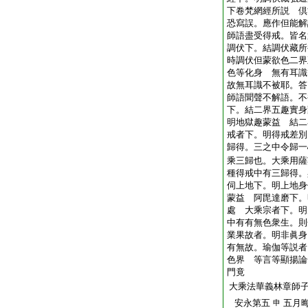
下卷梵網經所説 倶
恐寫誤。應作但能解
師語盡受得戒。皆名
調伏下。結調伏藏所
時調伏但蒙欲色二界
色等化身 無有耳識
故無耳識不被耶。答
師語聞聲不解語。不
下。結二界五趣實身
明地獄趣蒙益 結二
戒者下。明得戒差別
歸得。三之中令歸一
乘三歸也。大乘用薩
種得戒中有三歸得。
伺上地下。明上地身
蒙益 阿毘達磨下。
處 大乘宗者下。明
中有有無色衆生。則
業果故者。明非眞身
有無故。瑜伽等説者
色界 等言等顯揚論
門竟
大乘法華義林章師
安永第五
五月
申