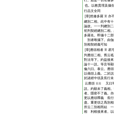
行。如是一切名修多
也。以教貫理及攝
行品文全同
[章]然修多羅
亦
至
總別二相。此中有十
論故。一一判總別二
初判契經總別二相。
多羅名。即攝十二部
別者唯攝下。由伽
別相契經義可知
[章]應頌相者
易
至
判應頌二相。舊云
對法等下。約益後來
論十一説。等言等顯
倫六曰。泰云。應頌
以偈頌上義。二於説
於諸經中頌及長行未
云應頌
又曰等
云云
説。約顯未了義相。
者。隱密不了義。亦
更以應頌釋義 長行
盡。重更頌之爲別相
所云二別相而結 一
相 利根後來者。以