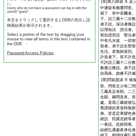
[章]第八師資
及
至
い。
中通疑有兩重問答。
Users who do not have a password can log in with the
userID "guest".
易了 答中若爾者。
子。説三藏十二分教
本文をドラッグして選択するとDDBの見出し語
弟子説。深法者佛説
検索結果が表示されます。
以理知法 證法者。
Select a portion of the text by dragging your
智自證所説 聖法者
mouse to view all terms in the text contained in
中有凡夫故 一切智
the DDB. ・
智者。弟子説生聖智
生法。若無師資別。
Password Access Policies
許造者下。答不許造
不許説三藏十二分教
教應云佛説。弟子説
自爲殊。故佛不許滅
[章]問如是諸
瑜
至
答。問答文少有二問
三藏具足有耶。二三
化耶。兩問意有。答
處。直爲三藏彼彼弘
舊譯經此章造時無新
身。皆是定果變色身
經説 陀羅尼經等者
一卷説。此經四卷。
結經弘通處眞身化身
經下。明調伏藏弘通