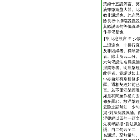
槃經十五説偈言。莫
滴雖微漸盈大器。此
教非諷誦也。此亦恐
除長行中攝略説義説
其餘説四句等偈説法
作等偈是也
[章]此意説言
少
至
二證違也 非長行
及非因縁者。釋除諸
者。除上所云二分。
六句偈説法名爲諷誦
涅槃等者。明涅槃經
此等者。意謂以如上
中亦自知有別相修多
羅。通相契經如前已
言。若不爾涅槃經唯
如是我聞至作禮而去
修多羅耶。故涅槃經
云除之顯然知 少句
揚･對法所説諷誦。
涅槃經以四句一頌文
先初擧顯揚･對法諷
誦。自二句云至二 
名諷誦。至無量句。