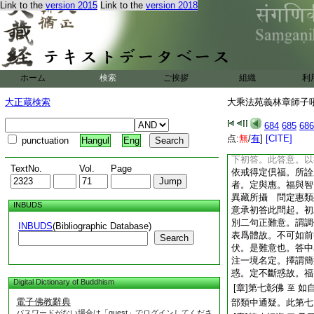
問答。問意可知 答
Link to the
version 2015
Link to the
version 2018
答獨覺教無別部帙故
爲九藏義 又機性全
覺中品機根種姓。普
示三品機。由是可念
分同。與聲聞教各別
ホーム
検索
ご挨拶
組織
利
九。是第二意答
[章]第六辨差
差
至
大正蔵検索
大乘法苑義林章師子吼鈔
通疑。有兩重問答。
者。先造罪惡。委懺
684
685
686
自得心寂靜。云漸次
点:
無
/
有
]
[CITE]
punctuation
Hangul
Eng
者。律論倶應名對法
下初答。此答意。以
TextNo.
Vol.
Page
依戒得定倶福。所詮
者。定與惠。福與智
異藏所攝 問定惠類
INBUDS
意承初答此問起。初
別二句正難意。謂調
INBUDS
(Bibliographic Database)
表爲體故。不可如前
Search
伏。是難意也。答中
注一境名定。擇謂簡
惑。定不斷惑故。福
Digital Dictionary of Buddhism
[章]第七彰佛
如
至
電子佛教辭典
部類中通疑。此第七
パスワードがない場合は「guest」でログインしてくださ