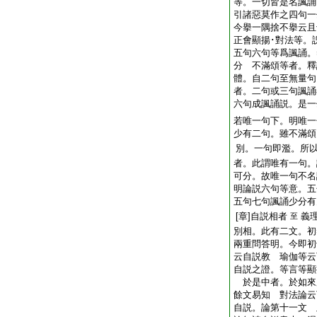
等。一切皆是名諷誦
引諸惡莫作之四句一
今擧一隅捨不擧云且
正會顯揚･對法等。
五句六句等爲諷誦。
分 不滿頌等者。釋
體。自二句至無量句
者。二句或三句諷誦
六句成諷誦説。是
若唯一句下。明唯一
少有二句。雖不滿頌
別。一句即濫。所
者。此謂唯有一句。
可分。故唯一句不名
明論説六句等意。五
五句七句諷誦少分有
[章]自説相者
義
至
別相。此有二文。初
兩重問答明。今即初
云自説教 瑜伽等云
自説之證。等言等顯
於是中者。於如來
餘文易知 對法論云
自説。論第十一文 