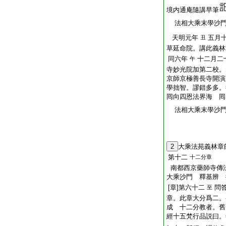
境内通庵隨講早筆
法相大乘末學沙門
天明元年
五月
丑
草延命院。講此義林
同六年
十二月二
午
寺妙光院加第二校。
京師京極善長寺開演
學拙智。謬錯多多。
囘向四恩法界海 囘
法相大乘末學沙門
2
大乘法苑義林章
第十二
十二分章
南都西京藥師寺傳
大乘沙門 釋基辨 
[章]第六十二
問
至
章。此章大分爲二。
成 十二分教者。
經十五梵行品説曰。