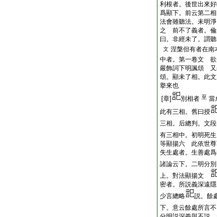
利根者。後世出來好
爲顯下。前云第二相
法會雖聽法。未明淨
之 前不了義者。倫
曰。非經未了。謂聽
涅槃但有者在南
文
中者。第一卷文 欲
嚴飾詞下明諷頌 又
頌。顯未了相。此文
擧來也
至
[章]
別相者
當
此有三相。舊曰授
三相。后總判。文段
有三相中。初明死生
等顯揚六 此依世尊
失生處者。生善處爲
諸論云下。二明分別
上。對法顯揚文
密者。所説義深遠隱
少言總略
説。餘
下。意云餘處所言不
分明説深義與不説