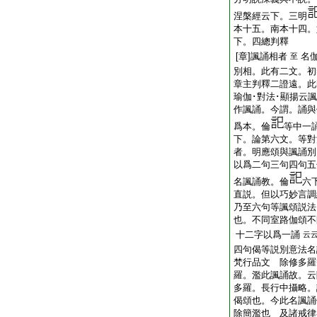
涅槃經云下。三明
本十五。南本十四。
下。四總判釋
[章]諷誦相者
名
至
別相。此有二文。初
章主判釋二證遠。此
瑜伽･對法･顯揚云
作諷誦。今謂。誦與
爲本。倫
等中一
下。論第六文。等對
者。明應頌與諷誦別
以爲二句三句四句五
名諷誦教。倫
六
直説。但以巧妙言調
乃至六句等諷頌説法
也。不同室路伽頌不
十二字以爲一誦
云
四句偈等説別意法名
梵行品文 除修多羅
羅。濫此諷誦故。云
多羅。長行中攝略。
偈頌也。今此名諷誦
除簡濫也 及諸戒律