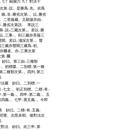
八
顯揚六
對法十
七丁
九丁
次第
説。是勝爲
先。劣爲
一
レ
。雖
非
勝劣次第
。以
勝劣
レ
二
一
二
。二菩薩藏。又顯揚亦由
二
非
勝劣次第説
準説三
二
一
第
説
三藏次第
。若以
勝
一
中
上
二
云
三乘
。則三藏亦菩薩三
二
一
聲聞。若以
淺深次第
。聲
二
一
則三藏亦聲聞三藏爲
初。
レ
亦爾者。亦
三乘次第
三
次第
爾
一
前 鈔曰。第三由
三種類
二
。初標牒。二別標
第一種
一
二
第二種類次第
。四列
第三
一
二
也
對法藏 鈔曰。二別標
一
二
有
七文
。初正別標。二標
有
二
一
下
二
申
第一義
。四申
第二義
。五
二
一
二
一
第四義
。七甲
第五義
。今即
一
二
一
次第 鈔曰。二標
有
五義
下
二
一
呾覽。次毘奈耶。後對法次
也
説對法 鈔曰。此三申
第
二