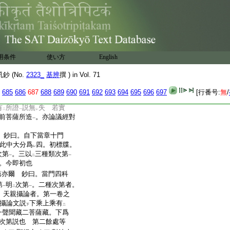
。生
起次次文六藏中在
弟
下
二
切無遮 鈔曰。此門六科。
立
二對法藏者。聲聞
一
諸弟子佛在世説亦滅
用条件
使い方
English
六藏
。弟子説一切對法藏
一
 (No.
2323_
基辨
撰 ) in Vol. 71
是彼攝 鈔曰。此門六科。
對法藏攝
此經中等
685
686
687
688
689
690
691
692
693
694
695
696
697
[行番号:
無
/
一
所説論議經中云。已見諦
有
所證
説無
失 若實
二
一
レ
前菩薩所造
。亦論議經對
一
者 鈔曰。自下當章十門
此中大分爲
四。初標牒。
レ
次第
。三以
三種類次第
一
二
一
。今即初也
第亦爾 鈔曰。當門四科
第
明
次第
。二種次第者。
一
二
一
。天親攝論者。第一卷之
攝論文説
下乘上乘有
下
二
一聲聞藏二菩薩藏。下爲
次第説也 第二餘處等