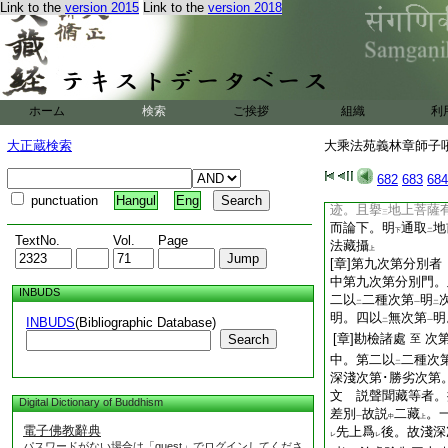
Link to the
version 2015
Link to the
version 2018
成弟子説名
對法藏
二
一
子説
對法藏
一
上
[章]六藏之中
一
至
第五辨
六藏師資建
二
菩薩對法藏。佛自説
ホーム
検索
ご挨拶
組織
利
後説。説
二藏三藏
二
攝無
遮
レ
大正蔵検索
大乘法苑義林章師子吼鈔
[章]然此經中
亦
至
第六結
成弟子説亦
682
683
684
二
者。前文所
引瑜伽
レ
punctuation
Hangul
Eng
迹。且擧
地上菩薩
三
而論下。明
通取
地
下
二
TextNo.
Vol.
Page
法藏攝
上
[章]第九次第分別
中第九次第分別門。
INBUDS
二以
二種次第
明
二
一
二
明。四以
無次第
明
INBUDS
(Bibliographic Database)
二
一
[章]勘檢諸處
次
Search
至
中。第二以
二種次
二
深淺次第･勝劣次第
文 説聲聞藏等者。
Digital Dictionary of Buddhism
差別
故説
二藏
。
一
中
上
電子佛教辭典
先上爲
後。故淺深
レ
レ
パスワードがない場合は「guest」でログインしてくださ