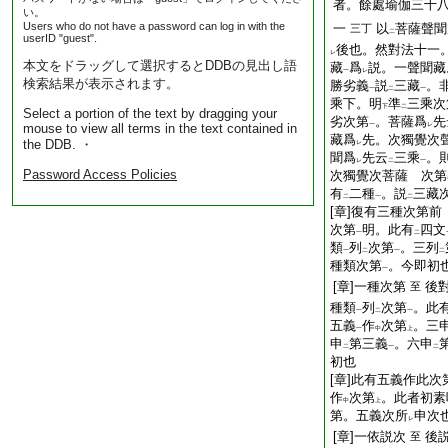
者。餘處瑜伽三十
い。
Users who do not have a password can log in with the
一
以
菩薩聲聞
三丁
二
userID "guest".
後也。然對法十一
レ
本文をドラッグして選択するとDDBの見出し語
藏
爲
説。一聲聞藏
一
レ
検索結果が表示されます。
勝劣義
説
三藏
。
一
二
一
乘下。明
準
三乘次
下
二
Select a portion of the text by dragging your
劣次第
。菩薩爲
先
mouse to view all terms in the text contained in
一
レ
藏爲
先。次獨覺次
the DDB. ・
レ
聞爲
先云
三乘
。
レ
二
一
Password Access Policies
次獨覺次菩薩 次第
有
二種
。説
三藏
二
一
二
[章]復有三種次第
次第
明。此有
四文
一
二
類
列
次第
。三列
一
二
一
二
種類次第
。今即初
一
[章]一種次第
後
至
種類
列
次第
。此
一
二
一
五義
作
次第
。三
一
中
上
申
第三義
。六申
二
一
二
初也
[章]此有五義作此
作
次第
。此者初素
中
上
第。五義次所
申次
レ
[章]一依説次
後
至