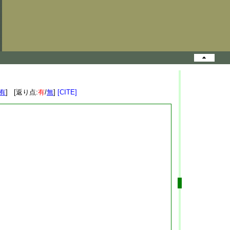
有
] [返り点:
有
/
無
]
[CITE]