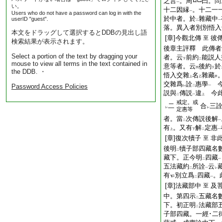
之言
。周
曰。問
一
い。
十二因縁
。十二一
一
Users who do not have a password can log in with the
於中者。於
雜藏中
userID "guest".
二
一
落。異入者別別悟入
本文をドラッグして選択するとDDBの見出し語
[章]今觀北傳
彼
至
検索結果が表示されます。
後章主評釋 此傳者
Select a portion of the text by dragging your
者。云
前約
能説人
下
二
mouse to view all terms in the text contained in
意等者。云
後約
於
丙
下
the DDB. ・
悟入交雜
名
雜藏
上
乙
甲
交雜爲
詮
惠學
今
Password Access Policies
レ
二
一
説與
傳説
違
今此
二
一
上
戒定。或
二
合
三
レ
レ
定惠等
者。當
次傳説後解
二
一
有
。又有
解
定惠
上
下
二
一
[章]復次犢子
非
至
後明
犢子部四藏名
二
藏下。正今明
四藏
二
一
五法藏約
所詮
云
二
一
レ
有
別立爲
四藏
。
二
一
[章]法藏部中
及
至
中。第四示
五藏名
二
下。初正明
法藏部
二
子部四藏。一經･二