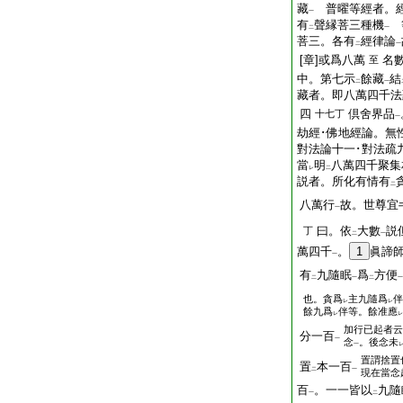
藏
普曜等經者。
一
有
聲縁菩三種機
二
一
菩三。各有
經律論
二
一
[章]或爲八萬
名
至
中。第七示
餘藏
結
二
一
藏者。即八萬四千法
四
倶舍界品
十七丁
一
劫經･佛地經論。無
對法論十一･對法疏
當
明
八萬四千聚集
レ
二
説者。所化有情有
二
八萬行
故。世尊宜
一
曰。依
大數
説
丁
二
一
萬四千
。
1
眞諦
一
有
九隨眠
爲
方便
二
一
二
一
也。貪爲
主九隨爲
伴
レ
レ
餘九爲
伴等。餘准應
レ
レ
加行已起者云
分一百
一
念
。後念未
一
置謂捨置
置
本一百
二
一
現在當念
百
。一一皆以
九隨
一
二