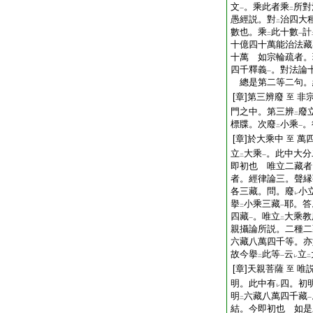
文
。乘此者乘
所對
一
二
愚經説。對
治四大
二
數也。乘
此十數
計
二
一
十億四十萬能治法藏
十萬 如宗輪疏者。
四千釋義
。對法論
一
總是第二等二句。
[章]第三辨廢
非
至
門之中。第三辨
廢
二
標牒。次廢
小乘
。
二
一
[章]於大乘中
萬
至
立
大乘
。此中大分
二
一
即初也 唯立二藏者
者。經律論三。聲縁
各三藏。問。廢
小
レ
擧
小乘三藏
耶。答
二
一
四藏
。唯立
大乘教
一
二
親攝論所説。二種二
六藏八萬四千等。亦
故今擧
此等
云
立
二
一
レ
二
[章]天親菩薩
唯
至
明。此中有
四。初
レ
明
六藏八萬四千藏
二
一
結。今即初也 如