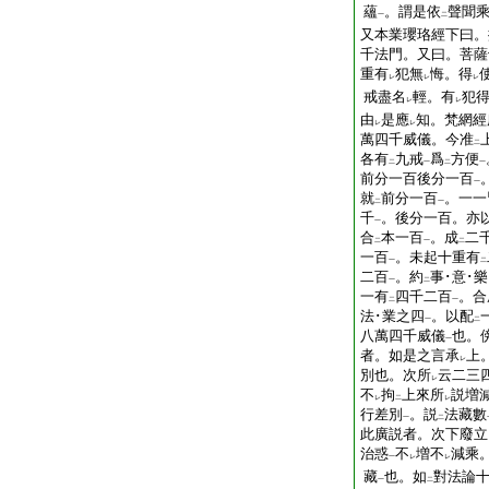
蘊
。謂是依
聲聞
一
二
又本業瓔珞經下曰。
千法門。又曰。菩薩
重有
犯無
悔。得
レ
レ
レ
戒盡名
輕。有
犯
レ
レ
由
是應
知。梵網經
レ
レ
萬四千威儀。今准
二
各有
九戒
爲
方便
二
一
二
一
前分一百後分一百
一
就
前分一百
。一一
二
一
千
。後分一百。亦
一
合
本一百
。成
二
二
一
二
一百
。未起十重有
一
二
二百
。約
事･意･
一
二
一有
四千二百
。合
二
一
法･業之四
。以配
一
二
八萬四千威儀
也。
一
者。如是之言承
上
レ
別也。次所
云二三
レ
不
拘
上來所
説増
レ
二
レ
行差別
。説
法藏數
一
二
此廣説者。次下廢立
治惑
不
増不
減乘。
一
レ
レ
藏
也。如
對法論
一
二