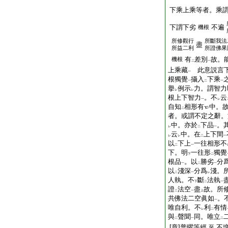
下乘上乘等者。乘
下謂下劣
不遍
機根
所修觀行
所斷我法
盡
所益二利
所證佛果
有
差別
故。
機根
二
一
上乘藏
此意説言下
一
根獨覺
攝入
下乘
一
二
一
擧
例示
力。謂智力
レ
レ
根上下智力
。不
云
一
レ
自知
相形有
中。
二
者。或謂不定之辭。
中。亦於
下品
。
レ
二
一
云
中。在
上下間
レ
レ
二
一
以
下上
一往相
形
不
二
一
下。明
一往形
獨覺
下
二
根品
。以
勝劣
分
一
二
一
以
淺深
分爲
淺。
二
一
レ
人執。不
斷
法執
下
二
一
證
法空
盡
故。所
二
一
上
共佛法二空眞如
。
一
唯自利。不
利
有情
レ
二
與
聲聞
同。唯立
二
一
二
[章]普曜等經
不
至