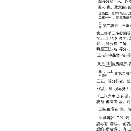
癡等分起一人。四
レ
四人
也。此意由
一
二
波論曰。般若能除
八
二
二萬一千
。嗔恚愚癡
一
云
第二説云。三毒
云
貪二多嗔三多癡四等
於
上上品境
多生
二
一
二
知
。等分有
二解
一
二
一
嗔癡三法
名
等分
一
二
一
上
起
中品貪
名
等
一
二
一
二
此是
1
賢愚經所
レ
義
。已上
一
此第二説
本義抄
三云。等分行者。遠
惱故。隨
境界勢力
二
問二説之中以
何爲
レ
二
説濫
偏増者
故。前
二
一
以擧
偏増者
竟。
二
一
基辨評
二説
云
抄
二
一
説亦有
道理
。前説
二
一
説約
所迷境
。有
二
一
二