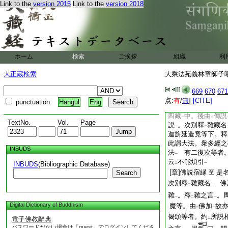
十二縁起觀。如
是
Link to the
version 2015
Link to the
version 2018
レ
[章]或説四藏
廣
至
中。第三示
四藏名
二
衆部四藏
。後明
犢
一
二
由
本説
明。後由
二
一
二
者。四十二
分
十紙
ホーム
検索
ご挨拶
組織
利
附
後漢録
。有
三
二
一
二
大正蔵検索
大乘法苑義林章師子吼鈔
論
。上卷
申
九紙
一
二
外結集大衆部四藏
一
669
670
671
同 謂但詮定等下。
点:
有
/
無
]
[CITE]
punctuation
Hangul
Eng
[章]集藏傳説
不
至
四藏
中。後由
傳説
一
二
TextNo.
Vol.
Page
説
。次別釋
雜藏名
一
二
迦旃延造竟等下。釋
此謂大法。衆多經之
INBUDS
法
有二復次等者。
一
云
不能煩引
INBUDS
(Bibliographic Database)
二
一
[章]佛説宿縁
是
Search
至
次別釋
雜藏名
佛
二
一
雜
。釋
雜之言
。
一
二
一
Digital Dictionary of Buddhism
魔等。由
佛加
故
二
一
偈頌等者。約
所説
電子佛教辭典
二
パスワードがない場合は「guest」でログインしてくださ