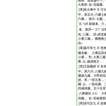
薩戒 成實論中下
大衆部
加
菩薩藏
一
二
一
[章]然大乘中
可
至
中。第五示
六藏七
二
六藏
。後示
七藏
一
二
一
五
顯揚者。六
七紙
者。唐譯一
法
五丁
有
三藏
。證
經安
二
一
中
小乘三藏
。獨覺教
一
由
上
[章]義可有七
然
至
藏名數
小乘説四
一
小乘
。對
大乘三藏
一
二
教
云
義成無文
一
二
一
[章]又胎藏經
各
至
中。第六示
八藏九
二
藏後九藏。今即初也
經。有
一部五卷
。
二
一
藏
云。一胎化藏。
一
四戒律藏。五十住菩
八佛藏也
大衆
云云
四藏
。於
菩薩聲聞
一
二
[章]或可説九
故
至