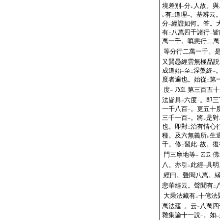
境差別
分
人故。與
一
レ
有
道理
。基辨云
レ
二
一
分
經證如何。答。
一
有
八萬四千諸行
皆
二
一
萬一千。嗔恚行二萬
等分行二萬一千。
又賢愚經雲無極品説
成道始
至
涅槃終
一
二
一
度者遍也。始從
第
二
度
第三百五十
乃至
一
法皆具
六度
。即三
二
一
一千八百
。更五十度
一
三千一百
。將
是對
一
レ
也。即對
治有情心
二
種。及六無義所
生
レ
千。修
習此
故。復
二
一
門三摩地等
佛
云云
一
八。亦引
此經
具明
二
一
經曰。聲聞八萬。
悲華經云。聲聞有
二
大乘法藏有
十億法
二
萬法蘊
。云
八萬四
一
二
雜集論十一説
。如
一
レ