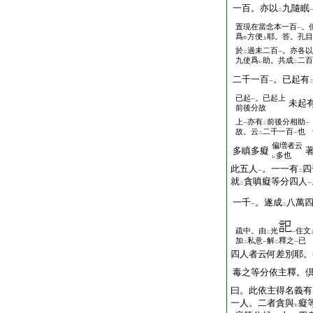
一百。亦以
九隨眠
二
置現在當念本一百
。
一
爲
方便
耶。答。孔目
中
上
於
過未二百
。亦各以
二
一
九使爲
助。共成
二百
レ
二
二千一百
。已起有
一
已起
。已起上
一
未起
前後分故
上
亦有
前後分相助
一
二
一
故。云
二千一百
也
二
一
偏増者云
多瞋多癡
多也
レ
此五人
。一一有
四
一
二
就
貪嗔癡等分四人
二
一
一千
。遂成
八萬
一
二
疏中。由
光
住文
二
一
加
私意
解
釋之
已
二
一
二
一
四人者云何差別耶。
毒之等分依主釋。
曰。此依主得名義有
一人。二者貪與
癡
レ