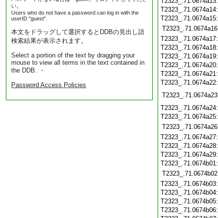
T2323_.71.0674a13
い。
T2323_.71.0674a14
Users who do not have a password can log in with the
T2323_.71.0674a15
userID "guest".
T2323_.71.0674a16
本文をドラッグして選択するとDDBの見出し語
T2323_.71.0674a17
検索結果が表示されます。
T2323_.71.0674a18
Select a portion of the text by dragging your
T2323_.71.0674a19
mouse to view all terms in the text contained in
T2323_.71.0674a20
the DDB. ・
T2323_.71.0674a21
T2323_.71.0674a22
Password Access Policies
T2323_.71.0674a23
T2323_.71.0674a24
T2323_.71.0674a25
T2323_.71.0674a26
T2323_.71.0674a27
T2323_.71.0674a28
T2323_.71.0674a29
T2323_.71.0674b01
T2323_.71.0674b02
T2323_.71.0674b03
T2323_.71.0674b04
T2323_.71.0674b05
T2323_.71.0674b06