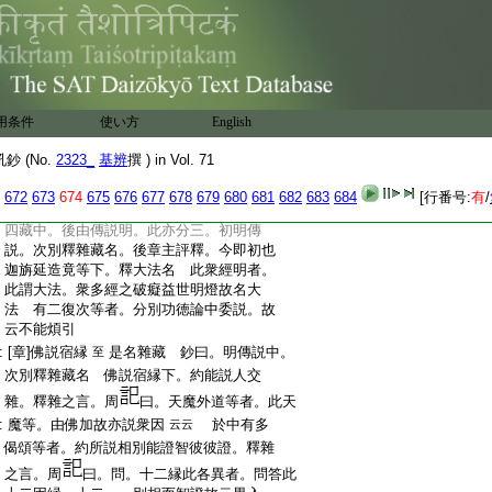
:
[章]或説四藏
廣解四別 鈔曰。當門七科
至
:
中。第三示四藏名字。此中大分二。初明大
:
衆部四藏。後明犢子部四藏。初中二文。初
:
由本説明。後由傳説明。即初也 僧祗律
:
者。四十二
分別功徳經者。失譯人名。
十紙
:
附後漢録。有三卷八十四紙。名分別功徳
用条件
使い方
English
:
論。上卷
申四藏 同大衆部等者。與窟
九紙
 (No.
2323_
基辨
撰 ) in Vol. 71
:
外結集大衆部四藏。律及功徳經説四藏全
:
同 謂但詮定等下。明三藏外立雜藏由｣
672
673
674
675
676
677
678
679
680
681
682
683
684
[行番号:
有
/
:
[章]集藏傳説
不能煩引 鈔曰。明大衆部
至
:
四藏中。後由傳説明。此亦分三。初明傳
:
説。次別釋雜藏名。後章主評釋。今即初也
:
迦旃延造竟等下。釋大法名 此衆經明者。
:
此謂大法。衆多經之破癡益世明燈故名大
:
法 有二復次等者。分別功徳論中委説。故
:
云不能煩引
:
[章]佛説宿縁
是名雜藏 鈔曰。明傳説中。
至
:
次別釋雜藏名 佛説宿縁下。約能説人交
:
雜。釋雜之言。周
曰。天魔外道等者。此天
:
魔等。由佛加故亦説衆因
於中有多
云云
:
偈頌等者。約所説相別能證智彼彼證。釋雜
:
之言。周
曰。問。十二縁此各異者。問答此