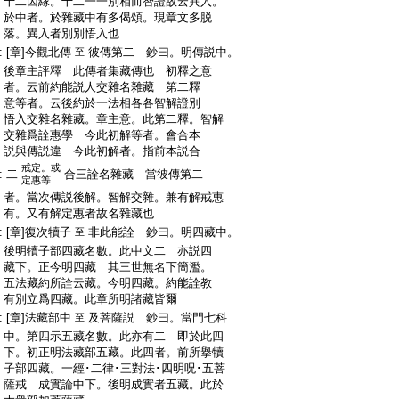
:
十二因縁。十二一一別相而智證故云異入。
:
於中者。於雜藏中有多偈頌。現章文多脱
:
落。異入者別別悟入也
:
[章]今觀北傳
彼傳第二 鈔曰。明傳説中。
至
:
後章主評釋 此傳者集藏傳也 初釋之意
:
者。云前約能説人交雜名雜藏 第二釋
:
意等者。云後約於一法相各各智解證別
:
悟入交雜名雜藏。章主意。此第二釋。智解
:
交雜爲詮惠學 今此初解等者。會合本
:
説與傳説違 今此初解者。指前本説合
戒定。或
:
二
合三詮名雜藏 當彼傳第二
定惠等
:
者。當次傳説後解。智解交雜。兼有解戒惠
:
有。又有解定惠者故名雜藏也
:
[章]復次犢子
非此能詮 鈔曰。明四藏中。
至
:
後明犢子部四藏名數。此中文二 亦説四
:
藏下。正今明四藏 其三世無名下簡濫。
:
五法藏約所詮云藏。今明四藏。約能詮教
:
有別立爲四藏。此章所明諸藏皆爾
:
[章]法藏部中
及菩薩説 鈔曰。當門七科
至
:
中。第四示五藏名數。此亦有二 即於此四
:
下。初正明法藏部五藏。此四者。前所擧犢
:
子部四藏。一經･二律･三對法･四明呪･五菩
:
薩戒 成實論中下。後明成實者五藏。此於