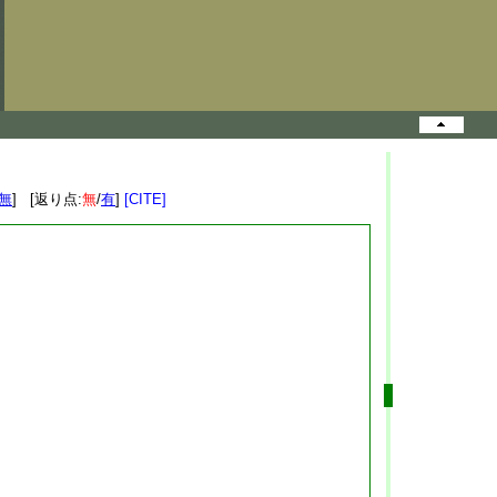
無
] [返り点:
無
/
有
]
[CITE]