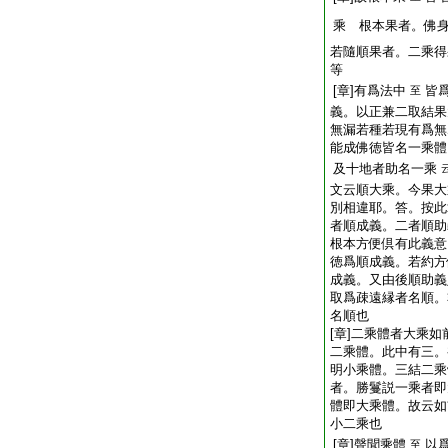
乘 根本果者。佛
若隨順果者。二乘得
等
[章]有爲法中
皆
至
義。以正兼二取結果
無漏若種若現有爲無
能成佛徳皆名一乘
及十地者助名一乘
文云順大乘。今果大
別相違耶。答。按此
者順成義。二者順助
根本方便倶有此義意
徳爲順成義。若約
成義。又由後順助
取爲疎遠縁者名順。
名順也
[章]二乘體者大乘
二乘體。此中有三。
明小乘體。三結二乘
者。勝鬘説一乘者即
體即大乘體。故云如
小二乘也
[章]聲聞乘體
以
至