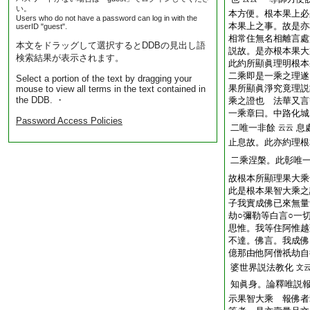
い。
本方便。根本果上必
Users who do not have a password can log in with the
本果上之事。故是亦
userID "guest".
相常住無名相離言處
本文をドラッグして選択するとDDBの見出し語
説故。是亦根本果大
検索結果が表示されます。
此約所顯眞理明根本
二乘即是一乘之理遂
Select a portion of the text by dragging your
果所顯眞淨究竟理説
mouse to view all terms in the text contained in
the DDB. ・
乘之證也 法華又言
一乘章曰。中路化
Password Access Policies
二唯一非餘
息
云云
止息故。此亦約理根
二乘涅槃。此彰唯
故根本所顯理果大乘
此是根本果智大乘之
子我實成佛已來無
劫○彌勒等白言○一
思惟。我等住阿惟越
不達。佛言。我成
億那由他阿僧祇劫自
婆世界説法教化
文
知眞身。論釋唯説
示果智大乘 報佛者