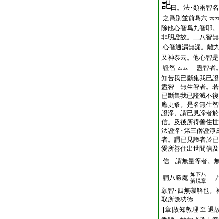
曰。法･類兩智
之爲別並前爲六
云
除他心智爲九智耶。
非明證故。二八智無
心智通漏無漏。離
又神泰云。他心智是
證智
盡智者。
云云
知苦我已斷集我已證
盡智 無生智者。若
已斷集我已證滅不復
應更修。是名無生智
證淨。謂已見諦者於
信。及後所得善住世
法證淨･第三僧證淨
者。謂已見諦者於已
愛所善住出世間信及
信 謂無量等者。
如下八
謂八勝處
乃
解脱章
願智･四無礙解也。
取所餘功徳
[章]故知教理
退
至