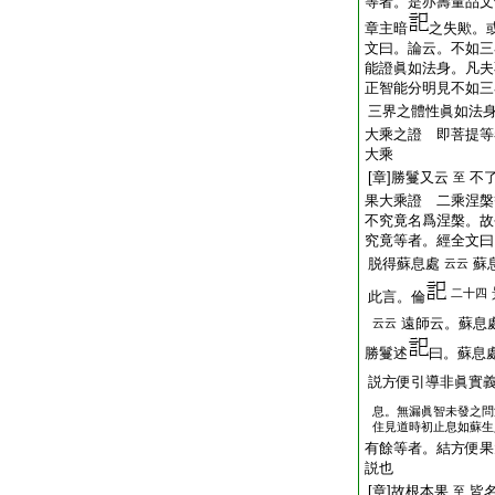
等者。是亦壽量品文
章主暗
之失歟。
文曰。論云。不如三
能證眞如法身。凡夫
正智能分明見不如三
三界之體性眞如法
大乘之證 即菩提等
大乘
[章]勝鬘又云
不
至
果大乘證 二乘涅槃
不究竟名爲涅槃。故
究竟等者。經全文曰
脱得蘇息處
蘇
云云
二十四
此言。倫
遠師云。蘇息
云云
勝鬘述
曰。蘇息
説方便引導非眞實
息。無漏眞智未發之問
住見道時初止息如蘇生
有餘等者。結方便果
説也
[章]故根本果
皆
至