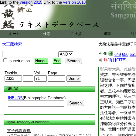
Link to the
version 2015
Link to the
version 2018
識爲菩提涅槃二轉依
果爲三種法身。涅槃
佛共有自體名自性身
所依止故亦名法身。
實徳以爲體性。自受
圓明常遍色身。又由
ホーム
検索
ご挨拶
組織
利
他受用身。又由成
用。變化今名菩提 
大正蔵検索
大乘法苑義林章師子吼鈔
此二轉依果無上寂默
故名大牟尼亦名法身
649
650
651
謂大功徳法 法華經
点:
無
/
有
]
[CITE]
punctuation
Hangul
Eng
乘之證。經是方便品
彰果智大乘。此佛智
TextNo.
Vol.
Page
覺故。雖云智兼彰證
理智合名一事。即是
證之理。不同勝鬘所
INBUDS
者。是根本約理所説
根本約理説。第三句
INBUDS
(Bibliographic Database)
正彰果。知已二字明
Search
師方便説一句彰根本
法住等者。一乘章曰
有諸法之中體性常有
Digital Dictionary of Buddhism
淨離染得淨分位顯之
性。世間本體即是常
電子佛教辭典
也
導師方便説
パスワードがない場合は「guest」でログインしてくださ
云云