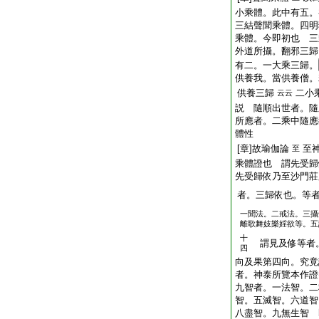
小乘體。此中有五。
三結聲聞乘體。四明
乘體。今即初也 三
外道所攝。翻邪三歸
有二。一大乘三歸。
供養我。當供養僧。
供養三歸
二小
云云
説 隨順出世者。隨
所應者。二乘中隨應
體性
[章]故瑜伽論
至
至
乘體證也 謂先受歸
先受歸依乃至沙門莊
者。三歸依也。等者
一聞法。二戒法。三攝
離歌舞妓樂婬欲等。五
十
謂見及修等者
四
向及果第四向。究竟
者。神泰所覽本作證
九智者。一法智。二
智。五滅智。六道智
八盡智。九無生智 