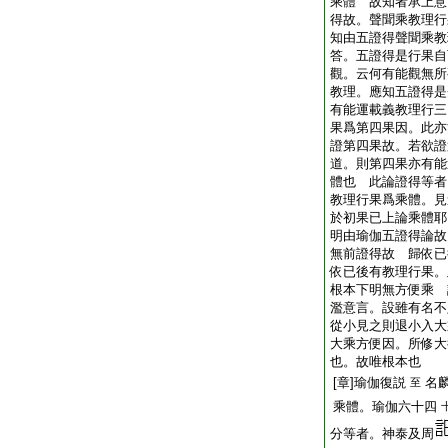
乘體 故知者承上意
得故。聲聞乘教理行
知由五證得聲聞乘教
答。五證得是行果自
觀。云何有能觀無所
教理。應知五證得是
有能運載義教理行三
果爲第四果因。此亦
證第四果故。若欲證
道。則第四果亦有能
體也 此論證得等者
教理行果爲乘體。見
於初果已上論乘體耶
明由瑜伽五證得論故
無前證得故 歸依已
依已後有教理行果。
根本下明無方便乘 
濫意言。設雖有名不
從小見之則退小入大
大乘方便因。所修大
也。故唯根本也
[章]瑜伽復説
名
至
乘體。瑜伽六十四
分等者。神泰及周