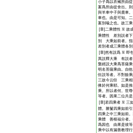
小子爲以衣裓所由從
案爲所由從舍出。則
與羊車中子與鹿車。
車也。由是可知。二
案別喩之也。故三乘
[章]二乘體性
故
至
乘體性 差別説者下
別 大乘如前者。指
差別者成三乘體各
[章]然有説爲
即
至
異説釋大乘 有説者
槃經説大乘爲菩薩乘
明名菩薩乘由。自他
但説等者。不對餘乘
三故今云但 三乘相
佛於何乘耶。如是推
乘。所以者何。世尊
等者。因果二位共是
[章]若四乘者
三
至
體。勝鬘四乘如前引
四乘之中三乘如前。
乘體 善根福分者。
爲因也 由果是彼等
乘中以有漏善教理行