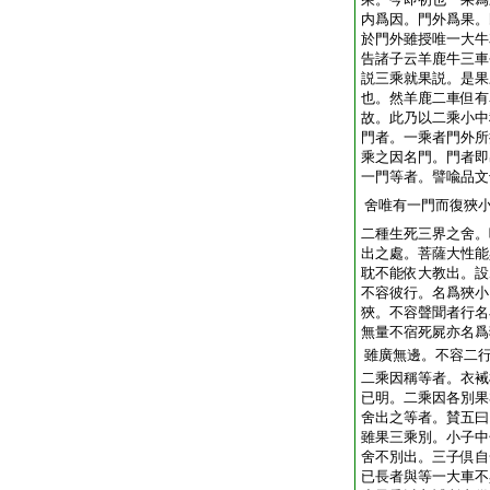
内爲因。門外爲果。
於門外雖授唯一大牛
告諸子云羊鹿牛三車
説三乘就果説。是果
也。然羊鹿二車但有
故。此乃以二乘小中
門者。一乘者門外所
乘之因名門。門者即
一門等者。譬喩品文
舍唯有一門而復狹
二種生死三界之舍。
出之處。菩薩大性能
耽不能依大教出。設
不容彼行。名爲狹小
狹。不容聲聞者行名
無量不宿死屍亦名爲
雖廣無邊。不容二
二乘因稱等者。衣裓
已明。二乘因各別果
舍出之等者。賛五曰
雖果三乘別。小子中
舍不別出。三子倶自
已長者與等一大車不