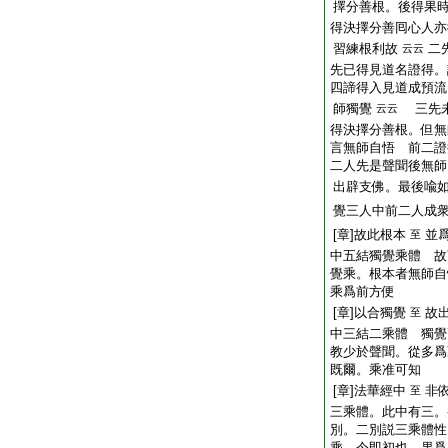
擇分善根。後得果
得決擇分善囘心人亦
習練根利故
二
云云
先已得見道名證得。
四諦得入見道成預
師獨覺
三先未
云云
得決擇分善根。但無
言無師自悟 前二證
二人先是聲聞後無師
出辟支佛。最後喩
覺三人中前二人成
[章]故此根本
並
至
中五結獨覺乘體 故
覺乘。根本者無師自
乘爲前方便
[章]以合獨覺
故
至
中三結二乘體 獨覺
教少於聲聞。從多爲
既爾。乘准可知
[章]法華經中
非
至
三乘體。此中有三。
別。二別説三乘體性
乘。今即初也 果爲