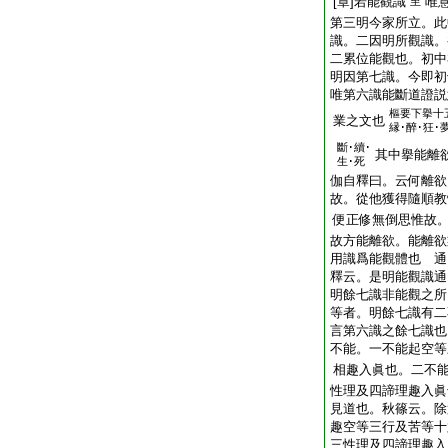
[章]若能觀識
唯
至
第三明今家所立。此
識。二因明所觀識。
二累位能觀也。初中
明因第七識。今即初
唯第六識能斷道證説
樞要下擧十
業之文也
縁･醉･狂･
斷･續･
其中擧能離
生･死
伽自釋曰。云何離欲
故。從他獲得隨順教
便正修無倒思惟故
故方能離欲。能離欲
用識爲能觀體也 通
釋云。是明能觀識通
明餘七識非能觀之所
等者。明餘七識有二
言第六識之餘七識也
不能。一不能起空等
相趣入眞也。二不
性理及四諦理趣入眞
見道也。秋篠云。除
趣空等三行及苦等十
三性理及四諦理趣入