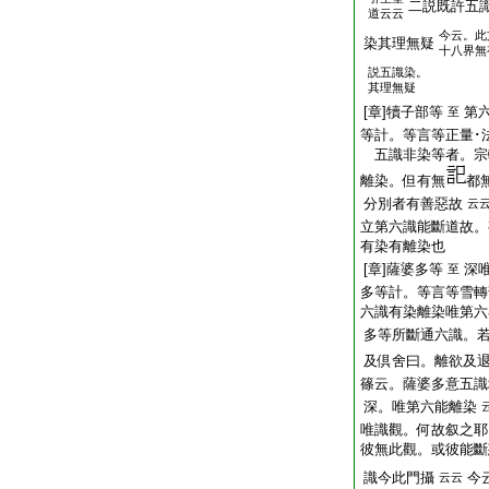
二説既許五
道云云
今云。此
染其理無疑
十八界無
説五識染。
其理無疑
[章]犢子部等
第
至
等計。等言等正量･
五識非染等者。宗
離染。但有無
都
分別者有善惡故
云
立第六識能斷道故。
有染有離染也
[章]薩婆多等
深
至
多等計。等言等雪轉
六識有染離染唯第六
多等所斷通六識。
及倶舍曰。離欲及
篠云。薩婆多意五識
深。唯第六能離染
唯識觀。何故叙之耶
彼無此觀。或彼能斷
識今此門攝
今
云云