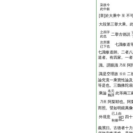
染故今
此中叙
[章]於大乘中
不
至
大段第三擧大乘。
之四字
二擧古徳説
此也
次所牒
七識修道等
已下也
七識修道師。二者八
道者。有四家。一者
識。謂眼識
阿
乃至
識是空理故
二
云云
論究竟一乘寶性論及
等是也。三魏佛陀扇
名元
乘論
此等兩三
魏譯
阿梨耶也。阿
乃至
而照。譬如明鏡萬像
已上由
外境意
四十
秋篠
義濱曰。古徳者十力