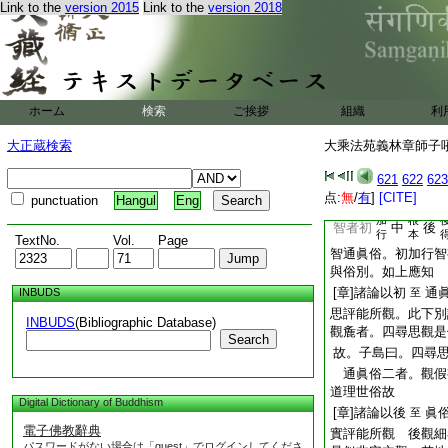
貪欲病中名爲善對治
Link to the
version 2015
Link to the
version 2018
名爲善非對治法
云
云對。以藥遣病云治
不同云各各。聖説被
人心行而爲説法。於
ホーム
検索
ご挨拶
云云
組織
利
[章]此上二門
眞
至
大正蔵検索
大乘法苑義林章師子吼鈔
能所觀。此總評也。
通能所。非彼一一皆
621
622
623
点:
無
/
有
]
[CITE]
靜･第一義諦並唯所
punctuation
Hangul
Eng
加
根
智者初
中
後
行
本
TextNo.
Vol.
Page
智通眞俗。初加行智
與俗別。如上應知
[章]諸論以初
通
INBUDS
至
思評能所觀。此下別
INBUDS
(Bibliographic Database)
觀麁者。四尋思觀是
Search
故。子島曰。四尋
通眞俗二者。觀假
道理世俗故
Digital Dictionary of Buddhism
[章]諸論以後
眞
至
電子佛教辭典
實評能所觀 後觀細
パスワードがない場合は「guest」でログインしてくださ