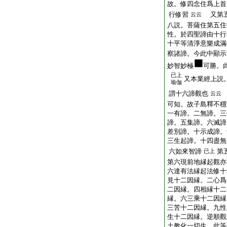
故。修四念住爲上首
行修習
又第五
云云
八説。菩薩住第五住
性。於四聖諦由十行
十平等清淨意樂成
察諸諦。今此中顯示
妙智妙極
可勝。
已上
又本業經上説
瑜伽
謂十六諦觀也
云云
可知。故子島釋不穩
一有諦。二無諦。三
諦。五集諦。六滅諦
差別諦。十示成諦
三生起諦。十四盡無
六如來智諦
第
已上
第六現前地縁起觀亦
六達有法縁起法修十
見十二因縁。二心爲
二因縁。四相縁十二
縁。六三乘十二因縁
三苦十二因縁。九性
生十二因縁。逆順觀
土教化一切生。此等