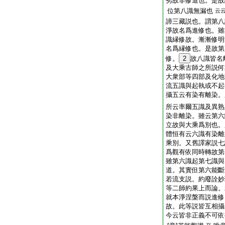
劣故非修道也。是故
位第八識無漏也
云
諦三藏説也。謂第八
淨故名爲進修也。雖
識縁修故。漸漸修明
名爲縁修也。是故第
修。
2
故八識皆名
及大乘古師之所説何
大衆部等四部及化地
流五識與起執或不起
攝五云有染有離染。
所云率爾五識及異熟
染非離染。雖云第六
立故與大乘爲別也。
體恒有云六識有染離
乘別。又舊譯家説七
爲觀有依同時轉故第
雖第六識起第七識與
道。其實但第六能斷
若流支説。約廢詮妙
等二師約果上而論。
就本淨涅槃而説進修
故。此等説皆互相攝
今云皆非正義不可依