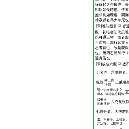
諦縁起之證據也 長
明觀如長時也。任運
無相眞如理也 圓滿
徳寂靜名爲大牟尼也
[章]唯能觀非
皆
至
觀 初唯者初伏忍唯
忍可通三智 餘者加
可通故上加行智亦入
忍者智也。故是能觀
也。後四忍通加行･
通眞俗也
[章]或名六觀
故
至
上名也 六現觀者
縁三寶
現觀
三戒現
淨信
謂一切種縁非安立
五
根本･後得無分別智
縁安立
六究竟現
世出世智
七覺分者。大般若
進。四喜等。五輕安。
六定等。七捨等也