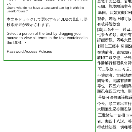
是似非安立觀。若地
い。
云細。觀境離識非有
Users who do not have a password can log in with the
userID "guest".
島曰。四如實觀印
智者。若地上印可故
本文をドラッグして選択するとDDBの見出し語
有後得智故也
検索結果が表示されます。
[章]五名有一 鈔
Select a portion of the text by dragging your
七擧五名類。此中有
mouse to view all terms in the text contained in
評能所觀。四略六已
the DDB. ・
[章]仁王經中
圓
至
Password Access Policies
在地前者。資糧加行
取印二取空也。子島
作勝解行相觀眞俗諦
可二取故
今云
云云
不壞信者。於佛法僧
間等者。同諸有情世
等也 四五六地順爲
順忍在四五六地。順
菩提分法觀四諦觀
今云。順二乘出世行
大順無生忍亦順忍修
三世諸法一合相
云
者。伽四十八説。菩
得彼體法觀一切種菩