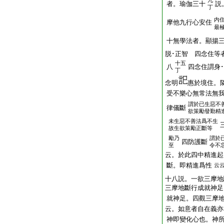
九
者。瑜伽三十
説
丁
内住
摩他九行心安住
最
十無學法者。顯揚
脱･正智 四念住等
十五
八
四念住謂身･
丁
念明
惠於境住。
受不樂心無常法無
謂於已生惡不
律儀斷
欲策勵發勤精
未生惡不善法爲不生
故生欲策勵正斷等
勵乃
謂於
四防護斷
至
令不
云。於此四中精進起
斷。即精進爲性
云
十八説。一欲三摩地
三摩地斷行成就神足
就神足。四觀三摩地
云。如意者自在義亦
神即變化心也。神