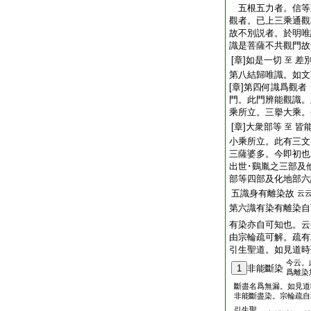
五根五力者。信等
觀者。已上三乘通
故不別説者。於明唯
識是菩薩不共觀門故
[章]如是一切
差
至
第八結歸唯識。如文
[章]第四何識爲觀
門。此門辨能觀識。
乘所立。三擧大乘。
[章]大衆部等
皆
至
小乘所立。此有三文
三薩婆多。今即初也
出世･鷄胤之三部及
部等四部及化地部六
五識身有離染故
云
第六識有染有離染自
有染亦自可知也。云
由宗輪疏可解。疏有
引生聖道。如見道時
今云。
1
非能斷染
爲離染
斷盡名爲無漏。如見道
非能斷盡染。宗輪疏自
引生聖