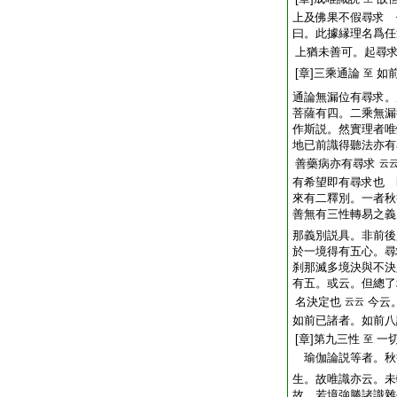
上及佛果不假尋求 
曰。此據縁理名爲任
上猶未善可。起尋
[章]三乘通論
如
至
通論無漏位有尋求。
菩薩有四。二乘無漏
作斯説。然實理者唯
地已前識得聽法亦有
善藥病亦有尋求
云
有希望即有尋求也 
來有二釋別。一者秋
善無有三性轉易之義
那義別説具。非前後
於一境得有五心。尋
刹那滅多境決與不決
有五。或云。但總了
名決定也
今云
云云
如前已諸者。如前八
[章]第九三性
一
至
瑜伽論説等者。秋
生。故唯識亦云。未
故。若境強勝諸識雜