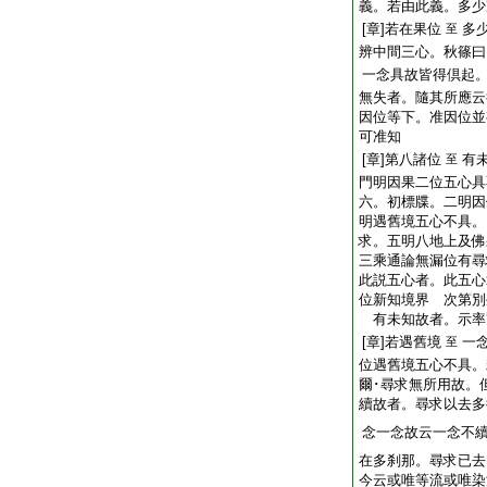
義。若由此義。多少
[章]若在果位
多
至
辨中間三心。秋篠曰
一念具故皆得倶起
無失者。隨其所應云
因位等下。准因位並
可准知
[章]第八諸位
有
至
門明因果二位五心具
六。初標牒。二明因
明遇舊境五心不具。
求。五明八地上及佛
三乘通論無漏位有
此説五心者。此五心
位新知境界 次第別
有未知故者。示率
[章]若遇舊境
一
至
位遇舊境五心不具。
爾･尋求無所用故。
續故者。尋求以去多
念一念故云一念不
在多刹那。尋求已去
今云或唯等流或唯染