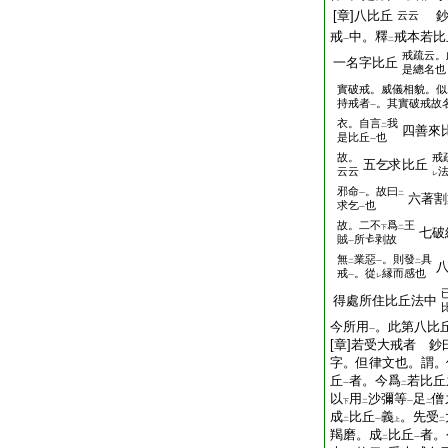
[章]八比丘
鈔
云云
戒
中。釋
戒本若比
一
二
戒疏云。
一名字比丘
是總名也
實破戒。威儀相貌。似
持戒者
。其實破戒故
一
衣。自言
我
二
四善來
是比丘
也
一
故。
戒
五乞求比丘
云云
レ
邪命
。故曰
一
二
六著割
求乞
也
一
故。二不
爲
王
下
二
七破
賊
所
剥故
一
無
業惡
。則發
具
二
一
二
八
戒
。從
縁而感也
一
レ
得處所住比丘法中
今所用
。此第八比
一
[章]若受大戒者 
字。但律文也。謂。
丘
者。今爲
若比丘
一
二
以
用
沙彌等
足
僧
下
二
一
二
成
比丘
義
。先受
二
一
上
二
羯磨。成
比丘
者。
二
一