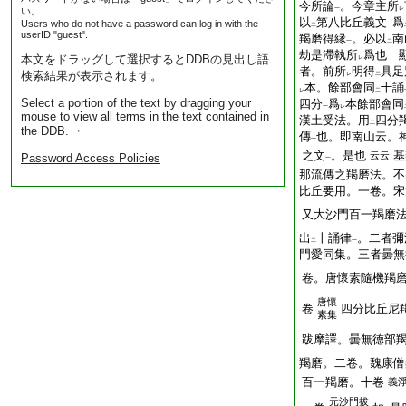
今所論
。今章主所
い。
一
レ
以
第八比丘義文
爲
Users who do not have a password can log in with the
二
一
userID "guest".
羯磨得縁
。必以
南
一
二
劫是滯執所
爲也 
本文をドラッグして選択するとDDBの見出し語
レ
者。前所
明得
具足
検索結果が表示されます。
レ
二
本。餘部會同
十誦
レ
二
Select a portion of the text by dragging your
四分
爲
本餘部會同
一
レ
mouse to view all terms in the text contained in
漢土受法。用
四分
二
the DDB. ・
傳
也。即南山云。
一
之文
。是也
基
云云
Password Access Policies
一
那流傳之羯磨法。不
比丘要用。一卷。宋
又大沙門百一羯磨
出
十誦律
。二者彌
二
一
門愛同集。三者曇無
卷。唐懷素隨機羯
唐懷
卷
四分比丘尼
素集
跋摩譯。曇無徳部
羯磨。二卷。魏康僧
百一羯磨。十卷
義
元沙門拔