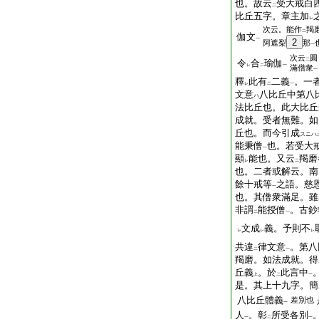
也。故云
受大戒白
二
比丘五字。章主加
レ
次云。能作
羯
二
伽文
一
2
阿遮梨
那
一
次云
圓
二
令
合
瑜伽
レ
二
一
滿僧衆
一
釋
此有
二義
。一
レ
二
一
文意
八比丘中第八
ハ
法比丘也。此大比丘
成就。受者無難。如
丘也。而今引成
スニハ
能秉僧
也。若受大
一
顯
能也。又云
羯磨
レ
二
也。二者或解云。南
餘十戒等
之語。慈
一
也。其僧衆滿足。雖
非謂
能授僧
。古鈔
二
一
文成
義。予則不
レ
レ
レ
共違
律文意
。第八
二
一
羯磨。如法成就。得
丘義
。於
此言中
上
二
一
是。其上十九字。簡
八比丘體義
差別也
一
人
。彰
所受各別
一
二
一