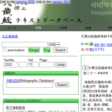
Link to the
version 2015
Link to the
version 2018
ホーム
検索
ご挨拶
組織
利
大正蔵検索
大乘法苑義林章師子吼鈔
856
857
858
点:
有
/
無
]
[CITE]
punctuation
Hangul
Eng
TextNo.
Vol.
Page
1
大乘法苑義林章
第二十一
INBUDS
表無表章
INBUDS
(Bibliographic Database)
南都西京藥師寺傳
Search
大乘沙門 釋基辨 
[章]四分律具四縁
意。業疏事抄等通會
所心及具終也。今慈
Digital Dictionary of Buddhism
縁
者。義未
穩暢
一
二
一
電子佛教辭典
所
言甚不是也。南
レ
パスワードがない場合は「guest」でログインしてくださ