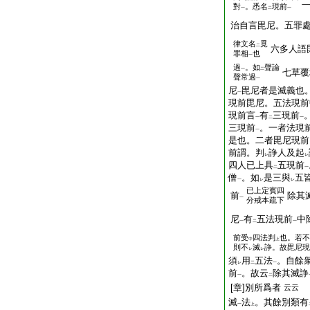
對
。悉名
現前
一
二
一
治自言毘尼。五罪
律文名
覓
二
六多人語
罪相
也
一
過
。如
聲論
一
二
七草覆
聲常過
一
尼
毘尼者是滅義也
一
現前毘尼。五法現前
現前言
有
三現前
一
二
一
三現前
。一者法現
一
是也。二者毘尼現前
前謂。判
諍人及起
レ
レ
四人已上具
五現前
二
一
僧
。如
是三與
五
一
レ
レ
已上定賓四
前
除其
一
分戒本疏下
尼
有
五法現前
中
一
二
一
前受
四法判
也。若不
中
上
則不
滅
諍。故毘尼現
レ
レ
須
用
五法
。自餘
レ
二
一
前
。故云
除其滅諍
一
二
[章]別所爲者
云云
滅
法
。其餘別類有
一
上