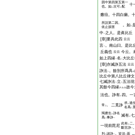
因中第四第五第一
十
也。如
次可
配
レ
レ
癰疸。十四白癩。
所説第二因。
。如
レ
依止損害
中
之人。是眞比丘
一
[章]要具此四
云云
言
。南山曰。是比
一
丘義也
今云。
云云
如上四縁
名
大比丘
一
二
[章]亦滅諍五法
云云
諍法
。餘別所爲具
一
中
比丘中第八比丘律文
七滅諍法
立
五法現
一
二
其餘今四縁
故今
ナルカ
法也。諍有
四。一
レ
求
過
レ
二覓諍
常
。
上
名爲
二
羯磨生
諍名
レ
滅有
七
レ
爲
事諍
二
一
此有
二
レ
一現前毘尼
斷言諍
一
判
諸諍
。皆須
面
二
一
二