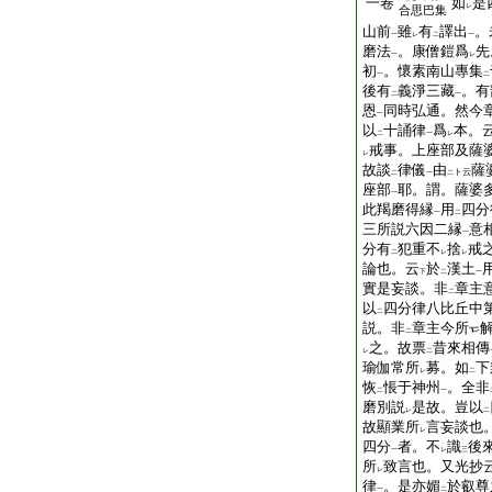
一卷
如
是
レ
合思巴集
山前
雖
有
譯出
。
一
レ
二
一
磨法
。康僧鎧爲
先
一
レ
初
。懷素南山專集
一
二
後有
義淨三藏
。有
二
一
恩
同時弘通。然今
一
以
十誦律
爲
本。
二
一
レ
戒事。上座部及薩
レ
故談
律儀
由
薩
ト云
二
一
二
座部
耶。謂。薩婆
一
此羯磨得縁
用
四分
一
二
三所説六因二縁
意
一
分有
犯重不
捨
戒
二
レ
レ
論也。云
於
漢土
下
二
一
實是妄談。非
章主
二
以
四分律八比丘中
二
説。非
章主今所
二
之。故票
昔來相傳
レ
二
瑜伽常所
募。如
下
レ
二
恢
悵于神州
。全非
二
一
磨別説
是故。豈以
レ
二
故顯業所
言妄談也
レ
四分
者。不
識
後
一
レ
三
所
致言也。又光抄
レ
律
。是亦媚
於叡尊
一
二