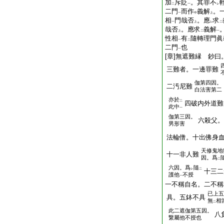
加
斥貶
。其罪不
二
一
レ
二門
而作
義解
。
一
中
上
相
門哉否
。應
求
一
上
レ
二
哉否
。應求
義解
上
二
一
性相
有
隨轉理門眞
一
二
二門
也
一
[章]無遮難縁 鈔
三難者。一邊罪難
伽第四因。
二汚尼難
白法害第二
亦於
二
四破内外道難
此中
一
伽第三因。
六殺父。
男形害
法輪僧。十出佛身
天修鬼地
十一非人難
因。爲
二
六因。爲
隨
レ
二
十三二
護他
不授
一
一不稱自名。二不稱
已上五
具。五鉢不具
無
相
二
此二遮伽第五因。
八
繋屬他不授也