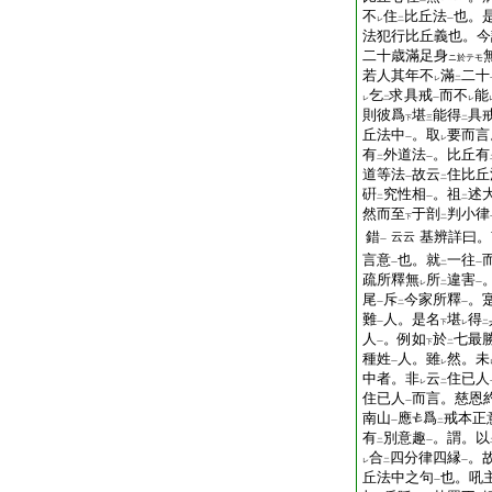
不
住
比丘法
也。
レ
二
一
法犯行比丘義也。今
二十歳滿足身
ニ於テモ
若人其年不
滿
二十
レ
二
乞
求具戒
而不
能
レ
二
一
レ
則彼爲
堪
能得
具
下
三
二
丘法中
。取
要而言
一
レ
有
外道法
。比丘有
二
一
道等法
故云
住比丘
一
二
硏
究性相
。祖
述
二
一
二
然而至
于剖
判小律
下
二
錯
基辨詳曰。
云云
一
言意
也。就
一往
一
二
一
疏所釋無
所
違害
レ
二
一
尾
斥
今家所釋
。
一
二
一
難
人。是名
堪
得
一
下
レ
二
人
。例如
於
七最
一
下
二
種姓
人。雖
然。未
一
レ
中者。非
云
住已人
レ
二
住已人
而言。慈恩
一
南山
應
爲
戒本正
一
二
有
別意趣
。謂。以
二
一
合
四分律四縁
。
レ
二
一
丘法中之句
也。吼
一