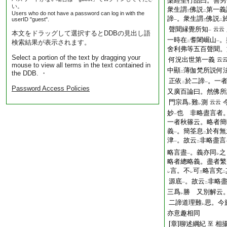
槃經聖行品曰。善男
い。
衆生謂
佛説
第一義
三
二
Users who do not have a password can log in with the
諦
。衆生謂
佛説
userID "guest".
一
三
二
聲聞縁覺所知
云云
一
本文をドラッグして選択するとDDBの見出し語
一時在
耆闍崛山
。
検索結果が表示されます。
二
一
舍利弗等五百聲聞。
Select a portion of the text by dragging your
何況出世第一義
云
mouse to view all terms in the text contained in
中顯
薄伽梵所説何
the DDB. ・
二
正依
於二諦
。一
二
一
Password Access Policies
又廣百論曰。然佛所
門宗爲
難
測
云云
レ
レ
妙
也 非略盡言者
一
一者秋篠云。略者簡
義
。簡筌息
於有無
一
二
津
。故云
非略盡言
一
二
略言盡
。義亦同
之
一
レ
略者總略義。盡者繁
言。不
可
略言究
レ
レ
三
二
源底
。故云
非略
一
二
三爲
勝 又別解云
レ
二諦道理難
思。今
レ
亦意趣相同
[章]聊述綱紀
相
至