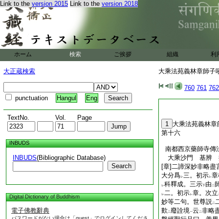
Link to the
version 2015
Link to the
version 2018
ホーム
検索
ご挨拶
組織
利
大正蔵検索
大乘法苑義林章師子吼鈔
760
761
762
punctuation
Hangul
Eng
TextNo.
Vol.
Page
1
大乘法苑義林章
第十六
INBUDS
南都西京藥師寺傳
INBUDS
(Bibliographic Database)
大乘沙門 基辨 
Search
[章]二諦深妙非略
大分爲
三。初示
章
レ
レ
科釋成。三示
由
レ
下
二
二。初示
章。次立
レ
レ
Digital Dictionary of Buddhism
妙等二句。世尊説
二
電子佛教辭典
歎
廢詮境
云
非略
二
一
二
パスワードがない場合は「guest」でログインしてくださ