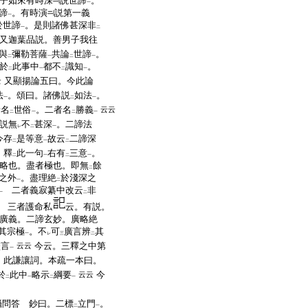
子如來有時深
説世諦
。
一
諦
。有時演
説第一義
一
於世諦
。是則諸佛甚深非
一
二
又迦葉品説。善男子我往
與
彌勒菩薩
共論
世諦
。
二
一
二
一
於
此事中
都不
識知
。
二
一
二
一
又顯揚論五曰。今此論
云
法
。頌曰。諸佛説
如法
。
一
二
一
者名
世俗
。二者名
勝義
云云
二
一
二
一
説無
不
甚深
。二諦法
レ
二
一
今存
是等意
故云
二諦深
二
一
二
。釋
此一句
右有
三意
。
二
一
二
一
略也。盡者極也。即無
餘
二
之外
。盡理絶
於淺深之
一
二
二者義寂纂中改云
非
一
二
 三者護命私
云。有説。
廣義。二諦玄妙。廣略絶
其宗極
。不
可
廣言辨
其
一
レ
三
二
盡言
今云。三釋之中第
云云
一
。此謙讓詞。本疏一本曰。
於
此中
略示
綱要
今
云云
二
一
二
一
攝問答 鈔曰。二標
立門
。
二
一