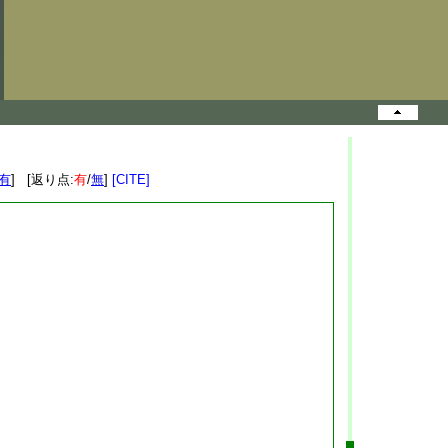
有
] [返り点:
有
/
無
]
[CITE]