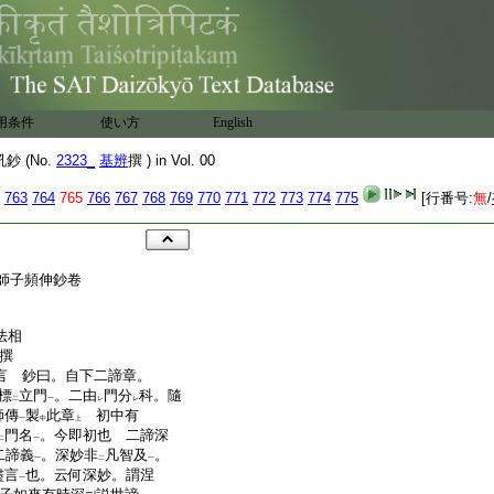
用条件
使い方
English
 (No.
2323_
基辨
撰 ) in Vol. 00
763
764
765
766
767
768
769
770
771
772
773
774
775
[行番号:
無
/
師子頻伸鈔卷
法相
撰
盡言 鈔曰。自下二諦章。
標
立門
。二由
門分
科。隨
二
一
レ
レ
師傳
製
此章
初中有
一
中
上
門名
。今即初也 二諦深
二
一
二諦義
。深妙非
凡智及
。
一
二
一
盡言
也。云何深妙。謂涅
一