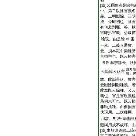
[章]又釋斷者是除
中。第二以除害義名
義。二明斷除。三明
成。今即初也 除
有何差別耶。答。秋
害即拆害義。必取苗
喩現。由是除
害
種
不然。二義互通故。
云。損本識中染種勢
言損害也。既云損害
基辨詳云。秋
云云
應知除
云斷障云伏害
種。害
故。此斷是伏。故害
云斷除則斷種義。若
此章既云除種。又云
義也。害是害現義也
爲例未可也。既云損
非斷捨種。而但損害
伏現用。二伏種用。
用故。對法･瑜伽説種
體與用成不成釋。
[章]由無漏道除二
言二義准前應知。除