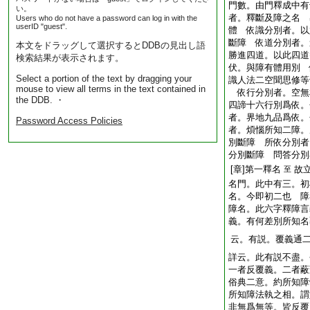
門數。由門釋成中
い。
者。釋斷及障之名 
Users who do not have a password can log in with the
userID "guest".
體 依識分別者。以
斷障 依道分別者。
本文をドラッグして選択するとDDBの見出し語
勝進四道。以此四道
検索結果が表示されます。
伏。與障有體用別 
Select a portion of the text by dragging your
識人法二空聞思修等
mouse to view all terms in the text contained in
依行分別者。空無
the DDB. ・
四諦十六行別爲依。
者。界地九品爲依。
Password Access Policies
者。煩惱所知二障。
別斷障 所依分別者
分別斷障 問答分別
[章]第一釋名
故
至
名門。此中有三。初
名。今即初二也 障
障名。此六字釋障言
義。有何差別所知名
云。有説。覆義通
詳云。此有説不盡。
一者反覆義。二者蔽
俗典二意。約所知障
所知障法執之相。謂
非無爲無等。皆反覆