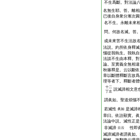
不生爲斷。對法論
名無生耶。答。離相
已後自身衆分漸次圓
名不生。永離未來
問。何故名滅。答
成未來苦不生法故
法説。約所依身釋滅
惱從我執生。我執自
法談不生由本釋。對
論。至實義全無相違
秋篠釋是。云以斷依
章以斷體釋斷言故爲
理等者下。釋斷者體
十二
説滅諦相文意
丁左
謂眞如。聖道煩惱
若滅性
是滅諦
眞如
章曰。依詮顯實。眞
法論中説。滅性正是
非滅諦
性即眞
云云
滅諦滅諦者謂眞如。
難解。故翻復云理是