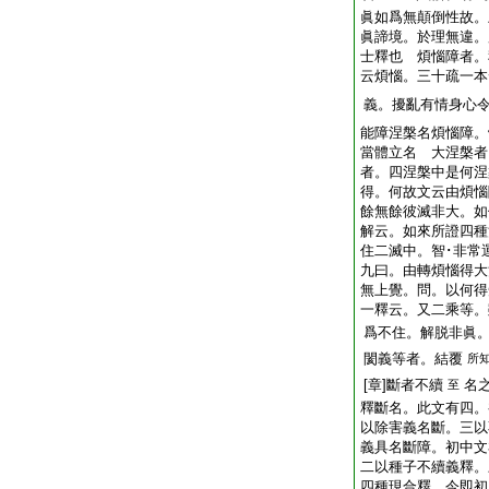
眞如爲無顛倒性故。
眞諦境。於理無違。
士釋也 煩惱障者。
云煩惱。三十疏一本
義。擾亂有情身心
能障涅槃名煩惱障。
當體立名 大涅槃者
者。四涅槃中是何涅
得。何故文云由煩惱
餘無餘彼滅非大。如
解云。如來所證四種
住二滅中。智･非常
九曰。由轉煩惱得大
無上覺。問。以何得
一釋云。又二乘等。
爲不住。解脱非眞
閡義等者。結覆
所
[章]斷者不續
名
至
釋斷名。此文有四。
以除害義名斷。三以
義具名斷障。初中文
二以種子不續義釋。
四種現合釋。今即初