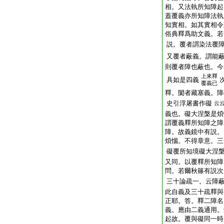
相。又法執所知障起
蓋覆義亦所知障法執
知實相。如其實相令
俗典釋爲助文義。若
説。覆者謂染法覆
又覆者蔽義。謂能
則覆者障也蔽也。今
上來釋
具如是四義
覆義已
釋。閡者藏塞義。障
史引浮屠書作礙
云
義也。礙大涅槃是煩
謂覆義釋所知障之障
障。故義鏡中有説。
煩惱。不得章意。三
礙覆所知境礙大涅
又同。以覆釋所知障
問。若爾秋篠有説次
三十論疏一。云障
此自義及三十疏釋與
正耶。答。釋二障名
義。應由二義通用。
起故。覆與礙同一時