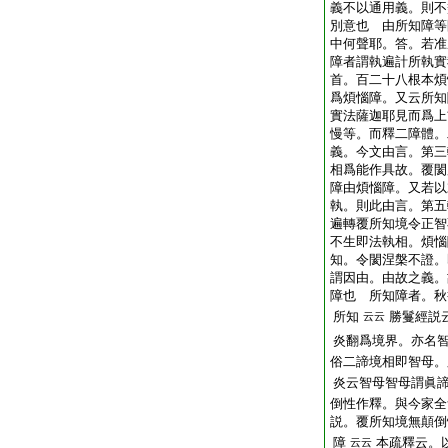
義不以通用義。則不
別意也 由所知障等
中何聲耶。答。若准
障者謂執遍計所執實
首。百二十八根本煩
爲煩惱障。又云所知
實法薩迦耶見而爲上首
慢等。而釋二障體。
義。今文由言。第三
相爲能作具故。覆閡
障由煩惱障。又若以
執。則此由言。第五
遍轉覆所知境令正智
不生即法執相。煩惱
知。令閡涅槃不證。
謂因由。由故之義。
障也 所知障者。秋
所知
勝鬘經説
云云
炎翻爲境界。亦名
俗二諦境相即智母。
炎云智母智母謂眞
倒性作釋。與今家全
説。覆所知境無顛倒
障
本疏釋云。
云云