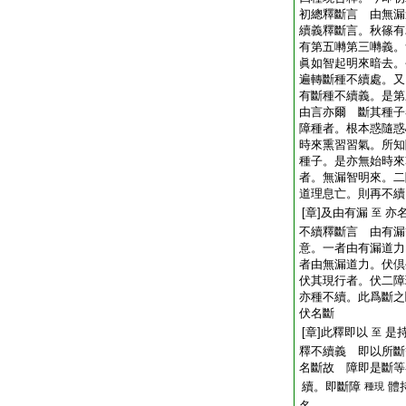
初總釋斷言 由無漏
續義釋斷言。秋篠有
有第五囀第三囀義。
眞如智起明來暗去。
遍轉斷種不續處。又
有斷種不續義。是第
由言亦爾 斷其種子
障種者。根本惑隨惑
時來熏習習氣。所知
種子。是亦無始時來
者。無漏智明來。二
道理息亡。則再不續
[章]及由有漏
亦
至
不續釋斷言 由有漏
意。一者由有漏道力
者由無漏道力。伏
伏其現行者。伏二障
亦種不續。此爲斷之
伏名斷
[章]此釋即以
是
至
釋不續義 即以所斷
名斷故 障即是斷等
續。即斷障
體
種現
名