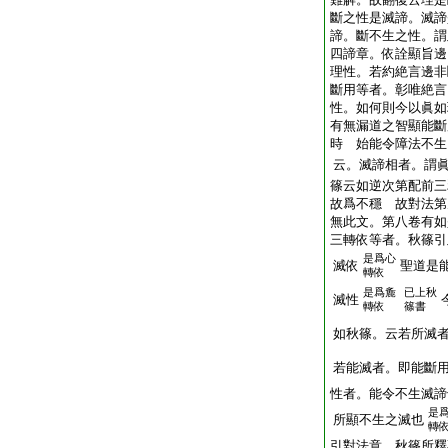
斷之性是滅諦。滅諦
諦。斷不生之性。謂
四諦章。依詮顯旨邊
理性。若約絶言邊非
斷用等者。彰唯絶言
性。如何則今以眞如
有無漏道之智顯能斷
時 始能令障法不生
云。滅諦相者。謂
篠云如逆次第配前三
故爲不穩 故對法第
無此文。第八卷有如
三轉依等者。秋篠引
是爲心
滅依
聖道是
轉依
是爲麁
已上秋
滅性
轉依
篠書
如秋篠。云若所滅
若能滅者。即能斷
性者。能令不生滅諦
是
所顯不生之滅也
轉
引對法意。秋篠所釋