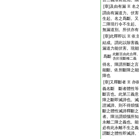
[章]及由有漏
名
至
謂由有漏道力。伏害
生起。名之爲斷。又
二障現行令不生起。
無漏道別。所伏亦有
[章]此釋即以
依
至
結成。謂此以除害
漏道力能伏害。現能
此斷言由此合釋
爲斷
含伏現斷種二義
得名。障謂所斷之言
能斷。依所斷障之能
障也
[章]又釋斷者
亦
至
義名斷 斷者體性等
斷言也。此第三義意
障之斷即滅諦也。滅
證滅諦。則不得煩惱
斷之體性滅諦釋斷之
者。障法謂煩惱所知
永離二障之義也。能
必有此永離不生之義
謂斷之體性即滅諦。