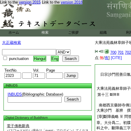
Link to the
version 2015
Link to the
version 2018
ホーム
検索
ご挨拶
組織
利
大正蔵検索
大乘法苑義林章師子吼鈔
700
701
702
点:
無
/
有
]
[CITE]
punctuation
Hangul
Eng
TextNo.
Vol.
Page
日宗沙門照善日
INBUDS
大乘法苑義林章師子
INBUDS
(Bibliographic Database)
第十三
斷障章
Search
南都西京藥師寺傳
大乘沙門 基辨 撰
[章]斷障義略
問
至
Digital Dictionary of Buddhism
章。大分爲二。初牒
電子佛教辭典
科之中。斷障義三字
パスワードがない場合は「guest」でログインしてくださ