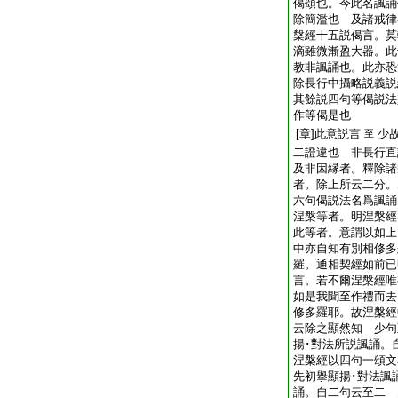
偈頌也。今此名諷誦
除簡濫也 及諸戒律
槃經十五説偈言。莫
滴雖微漸盈大器。此
教非諷誦也。此亦恐
除長行中攝略説義説
其餘説四句等偈説法
作等偈是也
[章]此意説言
少
至
二證違也 非長行
及非因縁者。釋除諸
者。除上所云二分。
六句偈説法名爲諷誦
涅槃等者。明涅槃經
此等者。意謂以如上
中亦自知有別相修多
羅。通相契經如前已
言。若不爾涅槃經唯
如是我聞至作禮而去
修多羅耶。故涅槃經
云除之顯然知 少句
揚･對法所説諷誦。
涅槃經以四句一頌文
先初擧顯揚･對法諷
誦。自二句云至二 