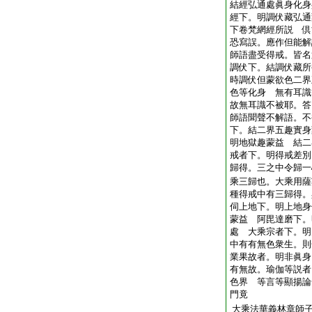
結經弘通處眞身化身
經下。明調伏藏弘通
下卷梵網經所説 倶
恐寫誤。應作但能解
師語盡受得戒。皆名
調伏下。結調伏藏所
時調伏但蒙欲色二界
色等化身 無有耳識
故無耳識不被耶。答
師語聞聲不解語。不
下。結二界五趣實身
明地獄趣蒙益 結二
戒者下。明得戒差別
歸得。三之中令歸一
乘三歸也。大乘用薩
種得戒中有三歸得。
伺上地下。明上地身
蒙益 阿毘達磨下。
處 大乘宗者下。明
中有有無色衆生。則
業果故者。明非眞身
有無故。瑜伽等説者
色界 等言等顯揚論
門竟
大乘法華義林章師