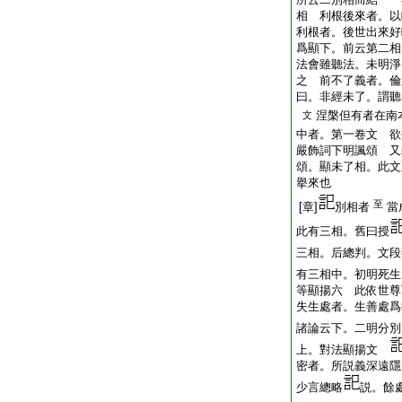
相 利根後來者。以
利根者。後世出來好
爲顯下。前云第二相
法會雖聽法。未明淨
之 前不了義者。倫
曰。非經未了。謂聽
涅槃但有者在南
文
中者。第一卷文 欲
嚴飾詞下明諷頌 又
頌。顯未了相。此文
擧來也
至
[章]
別相者
當
此有三相。舊曰授
三相。后總判。文段
有三相中。初明死生
等顯揚六 此依世尊
失生處者。生善處爲
諸論云下。二明分別
上。對法顯揚文
密者。所説義深遠隱
少言總略
説。餘