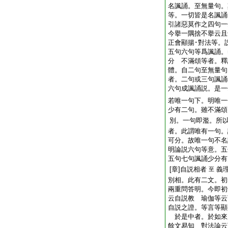
名諷誦。至無量句。
等。一切皆是名諷誦
引諸惡莫作之四句一
今擧一隅捨不擧云且
正會顯揚･對法等。
五句六句等爲諷誦。
分 不滿頌等者。釋
體。自二句至無量句
者。二句或三句諷誦
六句成諷誦説。是
若唯一句下。明唯一
少有二句。雖不滿頌
別。一句即濫。所
者。此謂唯有一句。
可分。故唯一句不名
明論説六句等意。五
五句七句諷誦少分有
[章]自説相者
義
至
別相。此有二文。初
兩重問答明。今即初
云自説教 瑜伽等云
自説之證。等言等顯
於是中者。於如來
餘文易知 對法論云