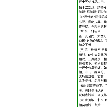
經十五梵行品説曰。
知十二部經。謂修多
陀那･尼陀那･阿波陀
伽･毘佛略･阿浮陀
亦説。與此少異。我
作釋故。今此擧廣釋
[章]第一列名
十
至
第一列名門。如文可
顯揚･對法作諷頌。
如次下辨
[章]第二辨相
意
至
相門。此中大分爲四
相説。三判總別二相
經相者下。初別相契
一經全分爲契經。如
相。非云一經全分。
説所應説義。玄賛十
此唯長行。名爲別相
謂貫穿義下。
云云
者。云以長行總略 
説所應説義。至次第
[章]瑜伽第二十
至
相契經説。玄賛十二