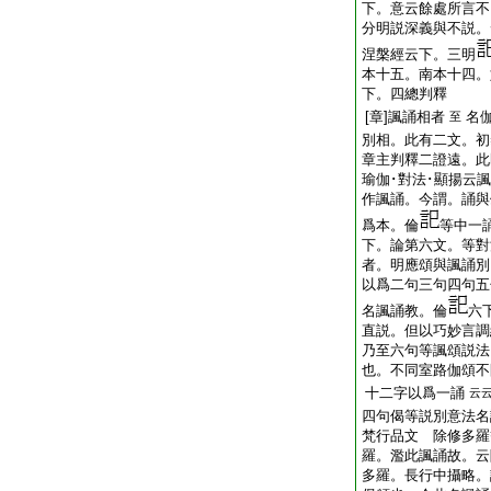
下。意云餘處所言不
分明説深義與不説
涅槃經云下。三明
本十五。南本十四。
下。四總判釋
[章]諷誦相者
名
至
別相。此有二文。初
章主判釋二證遠。此
瑜伽･對法･顯揚云
作諷誦。今謂。誦與
爲本。倫
等中一
下。論第六文。等對
者。明應頌與諷誦別
以爲二句三句四句五
名諷誦教。倫
六
直説。但以巧妙言調
乃至六句等諷頌説法
也。不同室路伽頌不
十二字以爲一誦
云
四句偈等説別意法名
梵行品文 除修多羅
羅。濫此諷誦故。云
多羅。長行中攝略。