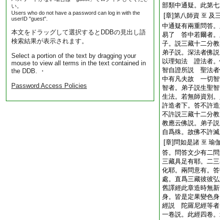
部類中通疑。此第七
い。
Users who do not have a password can log in with the
[章]第八師資
及
至
userID "guest".
中通疑有兩重問答。
本文をドラッグして選択するとDDBの見出し語
易了 答中若爾者。
検索結果が表示されます。
子。説三藏十二分教
弟子説。深法者佛説
Select a portion of the text by dragging your
以理知法 證法者。
mouse to view all terms in the text contained in
智自證所説 聖法者
the DDB. ・
中有凡夫故 一切智
Password Access Policies
智者。弟子説生聖智
生法。若無師資別。
許造者下。答不許造
不許説三藏十二分教
教應云佛説。弟子説
自爲殊。故佛不許滅
[章]問如是諸
瑜
至
答。問答文少有二問
三藏具足有耶。二三
化耶。兩問意有。答
處。直爲三藏彼彼弘
舊譯經此章造時無新
身。皆是定果變色身
經説 陀羅尼經等者
一卷説。此經四卷。