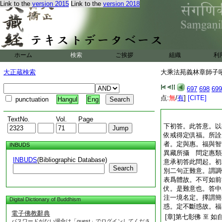
Link to the
version 2015
Link to the
version 2018
ホーム
検索
ご挨拶
組織
利
大正蔵検索
大乘法苑義林章師子吼鈔
697
698
699
点:
無
/
有
]
[CITE]
punctuation
Hangul
Eng
TextNo.
Vol.
Page
下初答。此答意。以
依戒得定倶福。所詮
者。定與惠。福與智
INBUDS
異藏所攝 問定惠類
INBUDS
(Bibliographic Database)
意承初答此問起。初
Search
別二句正難意。謂調
表爲體故。不可如前
伏。是難意也。答中
注一境名定。擇謂簡
Digital Dictionary of Buddhism
惑。定不斷惑故。福
電子佛教辭典
[章]第七彰佛
如
至
パスワードがない場合は「guest」でログインしてくださ