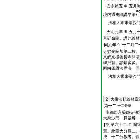
安永第五
五月
申
境内通庵隨講早筆
法相大乘末學沙門
天明元年
五月
丑
草延命院。講此義林
同六年
十二月二
午
寺妙光院加第二校。
京師京極善長寺開演
學拙智。謬錯多多。
囘向四恩法界海 囘
法相大乘末學沙門
2
大乘法苑義林章
第十二
十二分章
南都西京藥師寺傳
大乘沙門 釋基辨 
[章]第六十二
問
至
章。此章大分爲二。
成 十二分教者。