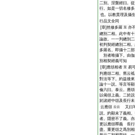
二別。涅槃經曰。從
行。如是一切名修多
也。以教貫理及攝
行品文全同
[章]然修多羅
亦
至
總別二相。此中有十
論故。一一判總別二
初判契經總別二相。
多羅名。即攝十二部
別者唯攝下。由伽
別相契經義可知
[章]應頌相者
易
至
判應頌二相。舊云
對法等下。約益後來
論十一説。等言等顯
倫六曰。泰云。應頌
以偈頌上義。二於説
於諸經中頌及長行未
云應頌
又曰等
云云
説。約顯未了義相。
者。隱密不了義。亦
更以應頌釋義 長行
盡。重更頌之爲別相
所云二別相而結 一