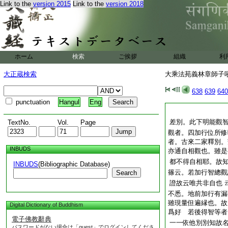
Link to the
version 2015
Link to the
version 2018
ホーム
検索
ご挨拶
組織
利
大正蔵検索
大乘法苑義林章師子吼鈔
638
639
640
punctuation
Hangul
Eng
差別。此下明能觀
TextNo.
Vol.
Page
觀者。四加行位所修
者。古來二家釋別。
INBUDS
亦通自相觀也。雖是
都不得自相耶。故
INBUDS
(Bibliographic Database)
篠云。若加行智總觀
Search
證故云唯共非自也
不悉。地前加行有漏
雖現量但遍縁也。故
Digital Dictionary of Buddhism
爲好 若後得智等者
電子佛教辭典
一一依他別別知故
パスワードがない場合は「guest」でログインしてくださ