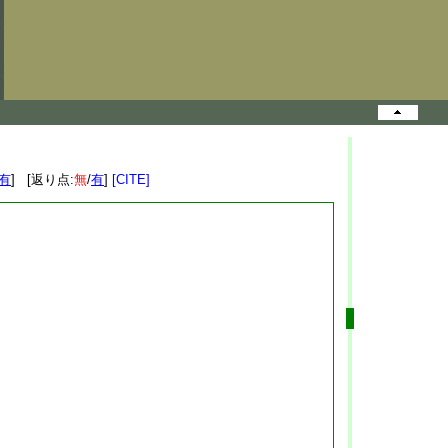
有
] [返り点:
無
/
有
]
[CITE]