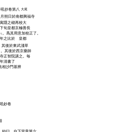
子吼抄卷第八
大尾
一月朔日於南都興福寺
寓隱之砌再校大
下旬皇都京極善長
。爲其用意加校正了。
リ
年之比於 皇都
。其後於東武淺草
了。其後於西京藥師
寺正智院講之。毎
年清書了
法相沙門基辨
吼鈔卷
相
者 鈔曰。自下當章第六