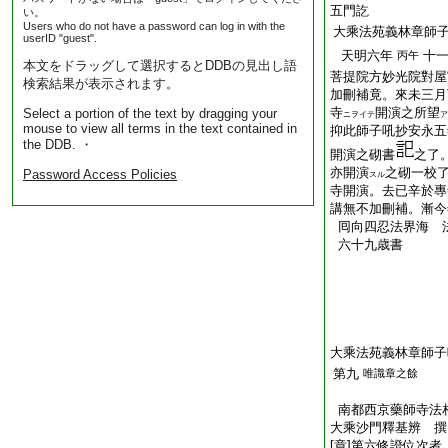
五門訖
い。
Users who do not have a password can log in with the
大乘法苑義林章師
userID "guest".
天明六年
十
丙午
本文をドラッグして選択するとDDBの見出し語
菩提院方妙光院對屋
検索結果が表示されます。
加刪補竟。來未三月
寺
開演之所望
Select a portion of the text by dragging your
ニヲイテ
ア
mouse to view all terms in the text contained in
抑此師子吼抄安永五
the DDB. ・
開演之砌書
之了
亦開演
之砌一校
Password Access Policies
スル
寺開演。去已辛於專
講無不加刪補。漸今
囘向四忍法界海 
六十九歳書
大乘法苑義林章師子
第九
唯識章之餘
南都西京藥師寺法
大乘沙門釋基辨 撰
[章]第六修證位次