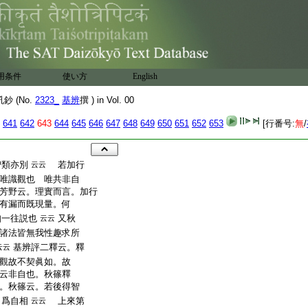
用条件
使い方
English
 (No.
2323_
基辨
撰 ) in Vol. 00
641
642
643
644
645
646
647
648
649
650
651
652
653
[行番号:
無
/
智類亦別
若加行
云云
唯識觀也 唯共非自
芳野云。理實而言。加行
有漏而既現量。何
知一往説也
又秋
云云
諸法皆無我性趣求所
基辨評二釋云。釋
云云
觀故不契眞如。故
云非自也。秋篠釋
。秋篠云。若後得智
名爲自相
上來第
云云