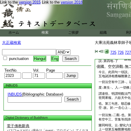
Link to the
version 2015
Link to the
version 2018
就
法界中
別爲
三
二
一
二
焔惠妙光大精進。兜
寂方便道。達
無生
二
忍所修
。初句意云。
一
光
。此地菩薩。以
順
ホーム
検索
ご挨拶
組織
利
一
レ
億法身
化
度一切衆
一
示
第四地菩薩所受世
大正蔵検索
大乘法苑義林章師子吼鈔
二
國
度生。第三句意。
一
大惠
方便
。第四句意
725
726
727
一
上
二諦
已有上一頌
punctuation
Hangul
Eng
一
勝
説
第四地
了
二
一
億國。空空諦觀
無
二
TextNo.
Vol.
Page
今云。此四句一頌説。
五地諸諦相應極難勝之
一切法空有中三諦
。
一
INBUDS
度
衆生
。入
一切佛
二
一
二
謂達悟。明謂明觀法門
INBUDS
(Bibliographic Database)
世間果報。六欲天中化
Search
也。第三句意。順忍修
空
故。於
一念心上
一
二
一
一切法無
二觀
也。第
二
一
Digital Dictionary of Buddhism
有空中三。苦集等四諦
樂同時現。云
變化六
電子佛教辭典
二
上一頌第五極難勝地順
パスワードがない場合は「guest」でログインしてくださ