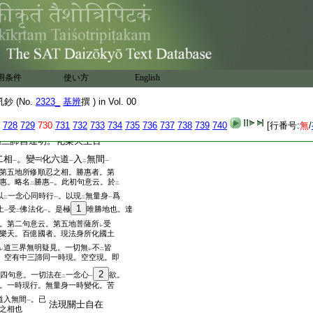
界報
又仁王經偈曰。
云云
一
率天王遊
億國
。實智縁
二
一
今云。此四句一
照
空有
了
一
二
一
頌。説
第四地順
二
智惠光順
趣無相忍
故。云
焔惠妙
一
二
無相忍
修
三十七菩提分法
。現
用条件
使い方
English
二
一
二
一
二
生
故。云
大精進
也。第二句意。
一
二
一
間果報
。妙光現
億法身
遊
億佛
 (No.
2323_
基辨
撰 ) in Vol. 00
一
二
一
二
謂以
縁
寂滅忍
實智
。爲
入
無相
下
二
一
上
下
二
云。以
一一念心
。同時照
了空有
728
729
730
731
732
733
734
735
736
737
738
739
740
[行番号:
無
/
二
一
惠三諦自達明。化樂天王百
二相
。變
化六道
入
無間
一
一
二
一
第五地所修順忍之相。勝惠者。第
惠。略名
勝惠
。此初句意云。於
二
一
二
以
一念心同時行
。以現
無量身
爲
二
一
二
一
1
土
受
佛法化
。是極
唯勝地也。達
一
二
一
。第二句意云。第五地菩薩所
受
レ
樂天。百億國者。現法身所化國土
道三界無明疑見。一切無
不
皆
レ
レ
二
。空有中三諦同一時現。空空現。即
2
四句意。一切法在
一念心
欲。
二
一
。一時現行。無量身一時變化。苦
道入無間
。已
一
法現關士自在
之相也