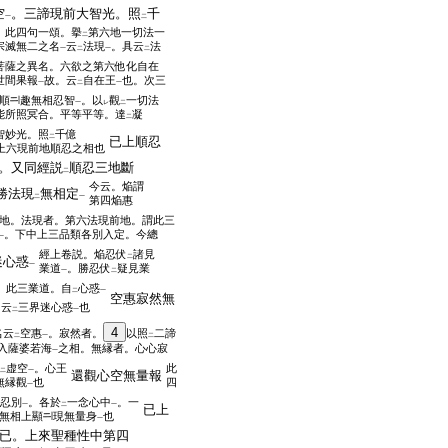
空
。三諦現前大智光。照
千
一
二
。此四句一頌。擧
第六地一切法一
二
宗滅無二之名
云
法現
。具云
法
一
二
一
二
菩薩之異名。六欲之第六他化自在
世間果報
故。云
自在王
也。次三
一
二
一
順
趣無相忍智
。以
觀
一切法
一
レ
二
能所照冥合。平等平等。達
凝
二
智妙光。照
千億
二
已上順忍
上六現前地順忍之相也
。又同經説
順忍三地斷
二
今云。焔謂
勝法現
無相定
二
一
第四焔惠
地。法現者。第六法現前地。謂此三
。下中上三品類各別入定。今總
一
經上卷説。焔忍伏
諸見
二
迷心惑
一
業道
。勝忍伏
疑見業
一
二
。此三業道。自
心惑
二
一
空惠寂然無
。云
三界迷心惑
也
二
一
4
名云
空惠
。寂然者。
以照
二諦
二
一
二
入薩婆若海
之相。無縁者。心心寂
一
虚空
。心王
此
二
一
還觀心空無量報
無縁觀
也
四
一
忍別
。各於
一念心中
。一
一
二
一
已上
無相上顯
現無量身
也
一
已。上來聖種性中第四