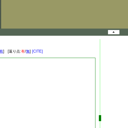
有
] [返り点:
有
/
無
]
[CITE]