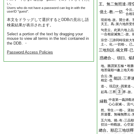
い。
王。無二無照達
理
二
Users who do not have a password can log in with the
今云
userID "guest".
億土
教
一切
一
二
一
合相
本文をドラッグして選択するとDDBの見出し語
現前地
故。開士者。
一
天王。爲
第六地所受
検索結果が表示されます。
二
句意云。此第六地上品
Select a portion of the text by dragging your
一合相寂滅無二
故。
一
mouse to view all terms in the text contained in
宗空
三諦同時現前大
一
the DDB. ・
土
。化
一切相
。已
一
二
一
三地別説
偈文釋
已
Password Access Policies
二
一
惑總合
。頌曰。焔
一
地。勝謂第五極＊唯勝
地菩薩順
趣上地天相
合云
無
二
能説
三界
二
相定
也
一
道
。現忍伏
因業道
一
二
一
3
起爲
三界
界
故
二
一
中道第一義諦觀
縁觀
心心寂滅
。流
一
然。常住
一相
。湛如
二
一
所遊覆。無極無際云
二
五六地。雖
有
三品順
レ
二
切法一時觀故。心空寂
總合。順忍三地頌釋