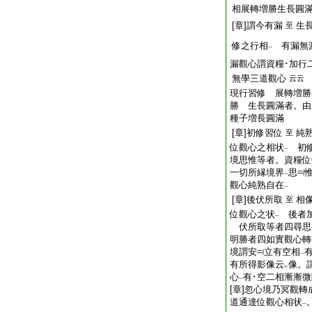
相展轉増勝生長圓
[章]謂今有漏
生
至
修之行相
有漏無
一
漏觀心謂資糧･加行
無學三道觀心
云云
現行習修 展轉増勝
勝 生長圓滿者。由
種子増長圓滿
[章]初修習位
純
至
位觀心之相状
初修
一
境思惟等者。資糧位
一切所縁境界
思
一
觀心純熟自在
一
[章]後伏所取
相
至
位觀心之状
後者加
一
伏所取等者四尋思
明勝者四如實觀心轉
境謂安
立有空相
一
有所得影像云
像。
レ
心
有･空二相漸漸微
一
[章]忽心境乃冥觀轉
道通達位觀心相状
一