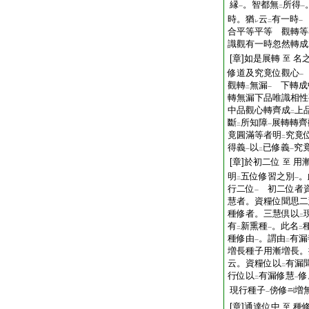
縁
。智都無
所得
一
二
一
時。猶
云
有一時
レ
二
一
合平等平等 觀轉等
識觀有一時忽然轉成
[章]如是展轉
名
至
修道及究竟位觀心
一
觀轉
無漏
下轉成
二
一
轉無漏下品唯識相性
中品觀心轉齊成
上
二
斷
所知障
展轉轉齊
二
一
竟圓滿等者明
究竟
二
得義
以
已修義
究
一
二
一
[章]於初二位
用
至
明
五位修習之別
。
二
一
行二位
初二位者資
一
慧者。資糧位聞思二
種修者。三慧倶以
二
有
新熏種
。此名
二
一
二
種修由
。謂由
有漏
一
二
増長種子用漸増長。
云。資糧位以
有漏
二
行位以
有漏修慧
修
二
一
現行種子
傍修
増
一
[章]通達位中
種
至