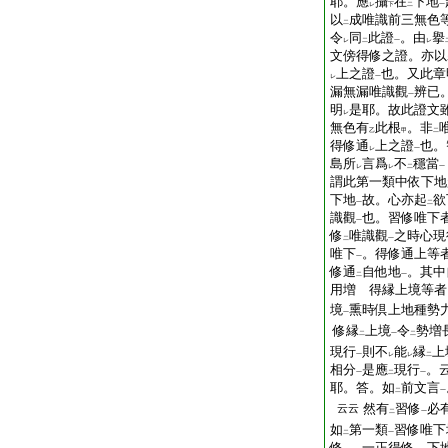
耶。應
攝
在
下地
レ
下
二
一
以
成唯識前三無色
二
令
同
此證
。由
擧
レ
二
一
レ
文傍得修之證。亦以
上之證
也。又此章
レ
一
漏無漏唯識觀
辨已
一
明
是耶。故此證文
レ
無色有
此根
。非
乙
甲
二
得修通
上之證
也。
レ
一
島所
言爲
不
穩當
レ
レ
二
一
謂此第一類中依下地
下地
故。心亦起
欲
一
二
識觀
也。習修唯下
一
修
唯識觀
之時心現
二
一
唯下
。得修通上等
一
修通
自他地
。其中
二
一
用増 得縁上境等者
境
熏時倶上地種勢
一
修縁
上境
令
勢増
二
一
二
現行
則不
能
縁
上
一
レ
レ
二
相分
是應
現行
。
一
二
一
耶。答。如
前文言
二
一
然有
習修
必
云云
二
一
如
第一類
習修唯下
二
一
修
。一正得修。下