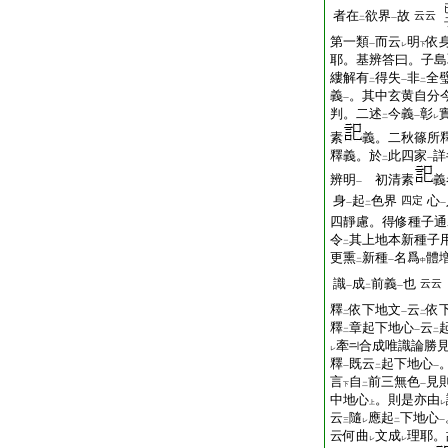
者在
欲界
故
云云
二
一
第一類
而云
明
依
一
レ
下
耶。基辨答曰。子島
縷解有
得失
非
全
二
一
二
義
。其中玄黄自分
一
判。二述
今義
彰
二
一
レ
素
義。二秋篠所
釋義。於
此四家
詳
二
一
辨明
初清素
義
一
身
起
色界
心
四定
一
二
一
四靜慮。得修種子通
令
其上地本新種子
二
更熏
新種
名爲
體
二
一
中
識
成
前義
也
云云
一
二
一
釋
依下地文
云
依
二
一
二
釋
章起下地心
云
二
一
二
牽
合成唯識論勝
レ
釋
既云
起下地心
一
二
一
言
自
前三無色
見
下
二
一
中地心
。則是亦由
上
レ
云
隨
應起
下地心
三
レ
二
一
云何曲
文成
理耶。
レ
レ