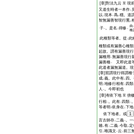
[章]對法九云
現
至
又道生時者一本作
二
以
現本
爲
穩。道
二
一
レ
智無漏善智現行熏
レ
由
子
。是名
得修
一
二
一
種
此種類等者。從
此
二
種類或有漏善心種類
起故。謂有漏善現行
漏種用
無漏善現行
一
漏善種
又即此道
一
此道者漏無漏道。現
[章]習謂現行得謂
成
義。此中有
四。
レ
レ
明
地修行相有
四類
三
二
人
。今即初也
一
[章]有依下地
傍
至
行相
。此有
四類
一
二
一
等者明
依身在
下地
下
二
依下地者。或
1
言古師存
二義
。一
二
一
雖
有
二義
今取
定
レ
二
一
レ
引
唯識文
云
前三
二
一
二