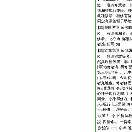
位
唯有修慧者。無
一
無漏智現行即修。種
此種修増 種修有漏
同念有漏善種子勢増
[章]在修習位
種
至
位
有漏無漏者。漏
一
修者。此亦通
漏無
二
者准
前可
知
レ
レ
[章]於究竟位
無
至
位
無漏滿故等者。
一
然具現種等者。非
下
[章]地修者有
得修習
二
第三明
地修
。此中
二
一
由
證成
義。今即初
レ
レ
者九地也。修者修習
修
唯識觀
令
修
二
一
レ
心種子現行之體用
一
同云。小乘得修在
二
未
現行
以
熏習
修
二
一
二
一
云
得修
。演祕曰。
二
一
現道力
令
所得法
一
二
説
四種修
。一得修
二
一
對治修
今擧
唯
云云
二