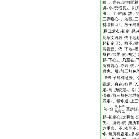
種
。豈有
定散間雜
一
二
境
令
勢増長
。則
一
中
上
法
。了
唯識
故。
一
二
一
三界唯心
。若觀
三
一
二
勢増長
耶。故子島
一
釋曰謂依
初定
起
二
一
二
此章文既云
依下地
二
起初定
耶。故不
穩
一
二
島義云。依
下地
者
二
一
身在
欲界
依
初定
二
一
二
一
起
下心
。乃至在
中
上
二
所有處心
亦云
依
一
二
レ
旨也。引
前三無色
二
子島釋意云。
云云
意謂。身在
欲界
入
二
一
定
爲
所依定
。以
一
二
一
二
傍修
前三無色地世
二
四定
。種修通
上三
一
二
已上子
句
也
基辨詳
一
島意也
起
初定心
之釋如
中
上
下
失
。復云
依
無所
一
下
二
亦重言。不
依則不
レ
レ
修
無所有處定
攝
中
上
下