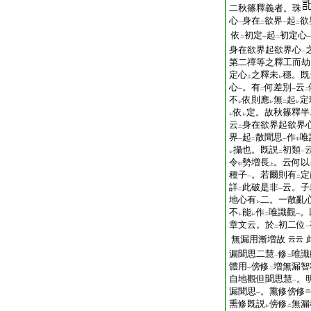
二秋篠釋義者。珠
心
身在
欲界
起
欲
一
二
一
二
依
初定
起
初定心
二
一
二
一
身在欲界起欲界心
一
第二禪等之釋工而劫
定心
之釋未
穩。既
上
レ
心
。有
何差別
云
一
二
一
二
不
依則應
無
起
定
レ
レ
二
レ
依
定。故秋篠釋半
レ
レ
云
身在欲界起欲界
二
界
起
散聞思
作
唯
一
二
一
中
攝也。既説
初類
レ
二
一
令
勢増長
。云何以
中
上
種子
。若爾則有
定
一
二
詳
此破是非
云。子
二
一
地心有
二。一散亂
レ
不
能
作
唯識觀
。
レ
レ
二
一
章文云。於
初二位
二
一
無漏用漸増故
云云
漏聞思二慧
修
唯識
一
二
體用
傍修
増無漏智
一
二
自地觀但聞思慧
。
一
漏聞思
。熏修傍修
一
熏修既説
傍修
無漏
レ
二