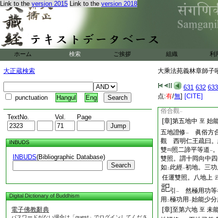
似而非眞者。雖
作
Link to the
version 2015
Link to the
version 2018
レ
二
未
能
除。觀心有
レ
レ
二
立
少物
。謂是唯識
二
一
唯識
云云
一
[章]入見道中
方
至
ホーム
検索
ご挨拶
組織
利
見道之證修
了眞
一
大正蔵検索
大乘法苑義林章師子吼鈔
方了俗識者縁
淨
二
[章]四地以前眞俗
631
632
633
道二地三地四地證修
点:
有
/
無
]
[CITE]
punctuation
Hangul
Eng
本智
觀
眞。以
後
一
レ
二
俗合觀
一
TextNo.
Vol.
Page
[章]第五地中
始
至
五地證修
眞俗方合
一
觀 西明仁王疏曰。
INBUDS
雙
照二諦平等道
一
INBUDS
(Bibliographic Database)
雙照。謂十囘向中四
Search
如
此經
初地。三功
二
一
任運雙照。八地上
引
然極用功等
一
Digital Dictionary of Buddhism
用
極功用
始能少分
二
一
電子佛教辭典
[章]至第六地
未
至
パスワードがない場合は「guest」でログインしてくださ