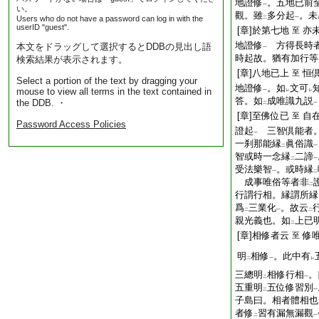
地證修
。五地已前
一
い。
觀。雖
多分起
。未
Users who do not have a password can log in with the
二
一
userID "guest".
[章]於第七地
亦
至
地證修
方得長時
本文をドラッグして選択するとDDBの見出し語
一
時起故。猶有加行等
検索結果が表示されます。
[章]八地已上
恒
至
Select a portion of the text by dragging your
地證修
。如
文可
mouse to view all terms in the text contained in
一
レ
レ
答。如
成唯識九説
the DDB. ・
二
一
[章]至佛位已
自
至
Password Access Policies
證起
三智倶能者。
一
一刹那能縁
眞俗識
二
一
智或時一念縁
二諦
二
一
受法樂智
。或時縁
一
二
成事唯俗等者非
二
行謂行相。縁謂所縁
爲
三業化
。故云
二
一
二
親光義也。如
上已
二
[章]相修者云
修
至
明
相修
。此中有
二
一
レ
三總明
相修行相
。
二
一
五重明
五位修習別
二
一
子島曰。相者體相也
者修
習有漏無漏觀
二
一