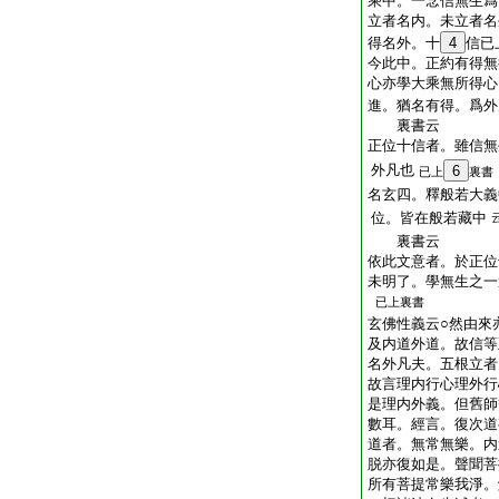
乘中。一念信無生爲
立者名内。未立者名
得名外。十
4
信已
今此中。正約有得無
心亦學大乘無所得心
進。猶名有得。爲外
裏書云
正位十信者。雖信無
外凡也
6
已上
裏書
名玄四。釋般若大義
位。皆在般若藏中
裏書云
依此文意者。於正位
未明了。學無生之一
已上裏書
玄佛性義云○然由來
及内道外道。故信等
名外凡夫。五根立者
故言理内行心理外行
是理内外義。但舊師
數耳。經言。復次道
道者。無常無樂。内
脱亦復如是。聲聞菩
所有菩提常樂我淨。