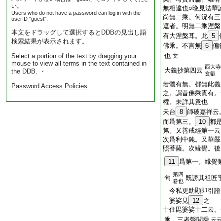
い。
無相違也○晩見法華
Users who do not have a password can log in with the
尚無二乘。何況有三
userID "guest".
遮者。明無二乘涅槃
本文をドラッグして選択するとDDBの見出し語
有大涅槃耳。此
5
検索結果が表示されます。
佛乘。不言無
6
偏
Select a portion of the text by dragging your
也
文
mouse to view all terms in the text contained in
西大寺
大義抄第四云
the DDB. ・
玄叡
若體有無。都無此義
Password Access Policies
之。謂昔佛乘實有。
權。未詳其意也
天台
8
師破嘉祥云
而爲第三。
10
都
第。又善戒經第一云
次爲利中鈍。又華嚴
照菩薩。次縁覺。後
11
爲第一。縁覺
第四
句
既謗其祖匠
卷也
今私更助顯即引證
婆娑見
12
之
十住毘婆娑十二云。
乘。三者聲聞乘
云