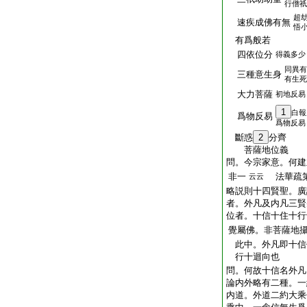
行僧祇
超
速疾成佛有無
悟
有爲般若
四依位分
得義多少
同異有
三種意生身
有生死
大力菩薩
初地反易
1
白報
爲物反易
爲物反易
斷惑
2
分齊
菩薩地位義
問。今宗家意。何建
非一
法華疏第
云云
略説則十四賢聖。廣
者。外凡及内凡三賢
位者。十信十住十行
覺屬佛。非菩薩地
此中。外凡即十信
行十迴向也
問。何故十信名外凡
論内外略有二種。一
内道。外道二約大乘