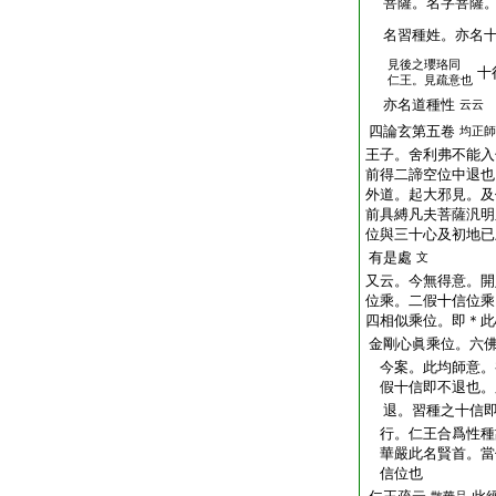
菩薩。名字菩薩。
名習種姓。亦名
見後之瓔珞同
十
仁王。見疏意也
亦名道種性
云云
四論玄第五卷
均正師
王子。舍利弗不能入七住
前得二諦空位中退也
外道。起大邪見。及
前具縛凡夫菩薩汎明
位與三十心及初地已
有是處
文
又云。今無得意。開
位乘。二假十信位乘
四相似乘位。即＊此
金剛心眞乘位。六
今案。此均師意。
假十信即不退也。
退。習種之十信即
行。仁王合爲性種
華嚴此名賢首。當
信位也