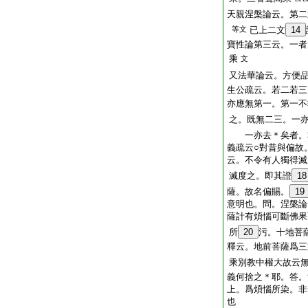
天親涅槃論云。第二
等文
已上二文
14
寶性論第三云。一者
乘
文
又法華論云。方便
生公疏云。若二若三
亦應無第一。第一不
之。既無二三。一
一亦去＊矣者。
義疏云○對昔與偏故
云。不令有人獨得滅
滅度之。即其證
18
薩。故名偏賜。
19
意明也。問。涅槃論
薩計有煩惱可斷佛果
所
20
污。十地菩
釋云。地前菩薩爲三
乘別教中權大故云
義何捨之＊耶。答。
上。爲煩惱所染。非
也