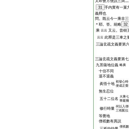
又即會方便説三與二
31
手内實有一菓
義釋也
問。既云今一乘非三
＊耶。答。統略
32
乘
又云。昔樹
云云
此釋是三車之
云云
三論玄疏文義要第
三論玄疏文義要第七
九菩薩地位義
略廣
十信不同
退不退義
初發心時
眞悟十地
便成正覺
無生忍位
大乘七
五十二位名
華嚴幾
何以入僧
修行時量
三祇配位
等覺地
僧祇數有異説
僧祇數
三祇劫劫量