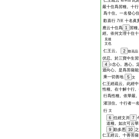
仁王疏云
此
散華品
嚴十住爲習種。十行
爲十住。一名發心
歡喜行
十名眞
乃至
應云十住爲
1
習種
經。依何文理十住十
見後
文也
仁王云。
2
散花品
伏忍。於三寶中生習
4
○念心。惠心。
迴向心。是爲菩薩能
乘一切善地
5
文
仁王經疏云。此經中
性種。在十解十行。
行爲性種。依華嚴
灌頂住。十行者一
行
文
6
任經文并
7
道種。如次可云華
9
勘多悉
10
之
仁王經云。十善菩薩