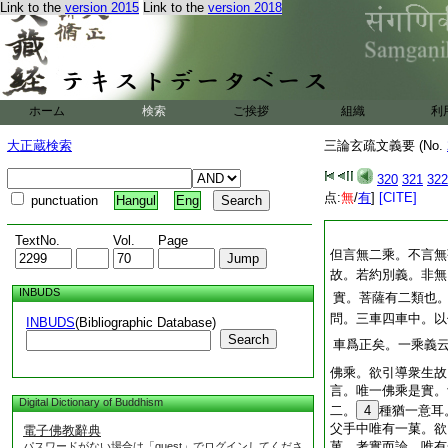
Link to the
version 2015
Link to the
version 2018
ホーム
検索
ご挨拶
組織
利
大正蔵検索
三論玄疏文義要 (No.
320
321
322
点:
無
/
有
]
[CITE]
punctuation
Hangul
Eng
TextNo.
Vol.
Page
但言無二乘。不言無
故。若約別義。非無
INBUDS
實。菩薩有二類也
問。三車四車中。以
INBUDS
(Bibliographic Database)
Search
車爲正矣。一乘義
佛乘。欲引導衆生故
言。唯一佛乘是實。
Digital Dictionary of Buddhism
二。
4
種猶一意耳
父手中唯有一菓。欲
電子佛教辭典
菓。考實而論。唯有
パスワードがない場合は「guest」でログインしてくださ