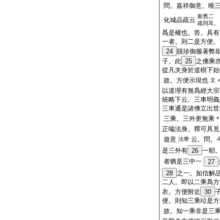
問。嘉祥御意。唯
新舊二
化城品疏云
疏同耳。
爲是權也。答。具有
一者。則二是方便。
24
脱珍御服著弊
子。此
25
之佛乘
從凡夫身於道樹下始
故。方便示現也
文
以道理有無爲經大宗
統略下云。三車明義
三車通是諸佛立出世
三乘。三外更無乘
正喩法身。釋可具見
遊意
云。問。
法華
是三外有
26
一耶
者猶是三中一
27
28
之一。如信解
二人。即以二乘爲方
衣。方便附近
30
便。則知三乘竝是方
故。知一乘非是三