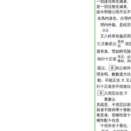
一切諸法有生滅者。
若一切法無生滅者。
故今明發心悟不生不
名爲内道也。分理
理内外義。是此宗
云云
又八科章有義目而
受持
仁王般若云
習
品
退有進。譬如輕毛隨
等文。起
劫行十正道
萬劫。與
疏云。
8
此心前外
理未明。數數退大住
動。不能正住
又
文
行十正道亦不得進位
9
入習忍位也
文
裏書云
見疏意。今習忍以前
前者不限仰學十善歟
卷意者。習種性當十
種性配十住也
十信亦名十善位。